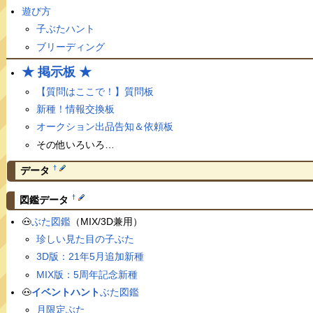
遊び方
子ぶたハント
ブリーディング
★ 掲示板 ★
【質問はここで！】質問板
新種！情報交換板
オークション出品告知＆依頼板
その他いろいろ…
†
データ
†
図鑑データ
🐽
ぶた図鑑
（MIX/3D兼用）
珍しい見た目の子ぶた
3D版：21年5月追加新種
MIX版：5周年記念新種
🐽
イベントハント
ぶた図鑑
月限定ぶた