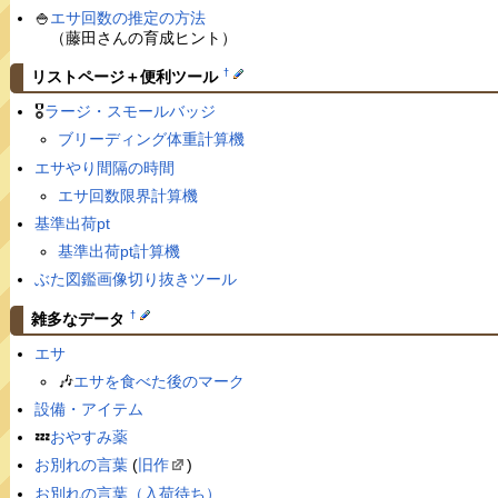
🍚
エサ回数の推定の方法
（藤田さんの育成ヒント）
†
リストページ＋便利ツール
🎖
ラージ・スモールバッジ
ブリーディング体重計算機
エサやり間隔の時間
エサ回数限界計算機
基準出荷pt
基準出荷pt計算機
ぶた図鑑画像切り抜きツール
†
雑多なデータ
エサ
🎶
エサを食べた後のマーク
設備・アイテム
💤
おやすみ薬
お別れの言葉
(
旧作
)
お別れの言葉（入荷待ち）