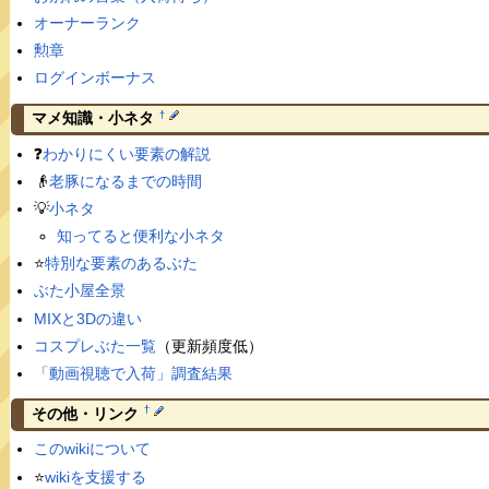
オーナーランク
勲章
ログインボーナス
†
マメ知識・小ネタ
❓
わかりにくい要素の解説
👴
老豚になるまでの時間
💡
小ネタ
知ってると便利な小ネタ
⭐️
特別な要素のあるぶた
ぶた小屋全景
MIXと3Dの違い
コスプレぶた一覧
（更新頻度低）
「動画視聴で入荷」調査結果
†
その他・リンク
このwikiについて
⭐️
wikiを支援する