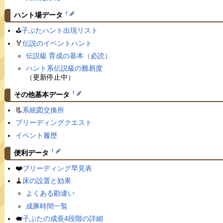
†
ハント場データ
⛳️
子ぶたハント出現リスト
🏅
伝説のイベントハント
伝説級 育成の基本（必読）
ハント系伝説級の難易度
（更新停止中）
†
その他基本データ
📃
系統図交換所
ブリーディングクエスト
イベント履歴
†
便利データ
❤️
ブリーディング早見表
🧹
床の設置と効果
よくある勘違い
成豚時間一覧
🐖
子ぶたの成長4段階の詳細