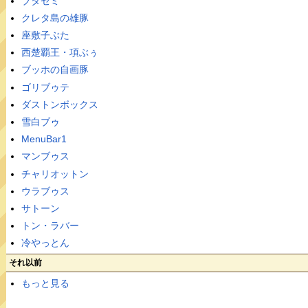
ブタセミ
クレタ島の雄豚
座敷子ぶた
西楚覇王・項ぶぅ
ブッホの自画豚
ゴリブゥテ
ダストンボックス
雪白ブゥ
MenuBar1
マンブゥス
チャリオットン
ウラブゥス
サトーン
トン・ラバー
冷やっとん
それ以前
もっと見る