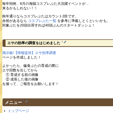
毎年恒例、8月の海賊コスプレぶた大活躍イベントが…
来るかもしれない！！
例年通りならコスプレぶたはカウント2倍です。
余裕があるなら
コスプレぶた一覧
を参考に準備しとくといいかも。
対象ぶたを20頭出荷すれば40頭ぶんのスタートダッシュ！
†
エサの効率の調査をはじめました
掲示板/【情報提供】エサ効率調査
ページを作成しました！
よかったら、偏食ぶたの育成の際に
エサ回数を出してから
① 育成する前の画像
② 成長した後の画像
を撮って、ご報告をお願いします！
メニュー
†
トップページ