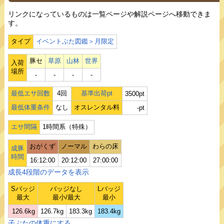
リンクになっているものは一覧ページや解説ページへ移動できま
す。
タイプ
イベントぶた図鑑＞月限定
豚セ
草原
山林
世界
入荷
場所
‐
‐
‐
‐
最低エサ回数
4回
基準出荷pt
3500pt
最低体重条件
なし
オスレンタル料
-pt
エサ間隔
1時間系（特殊）
おがくず
ノーマル
わらの床
成豚
時間
16:12:00
20:12:00
27:00:00
成長4段階のデータを表示
Sバッジ
バッジなし
Lバッジ
最大
最小/最大
最小
126.6kg
126.7kg
183.3kg
183.4kg
子ぶたの体重にする