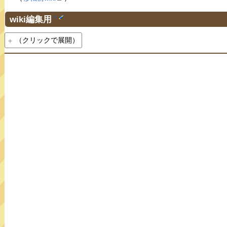
wiki編集用
†
（クリックで展開）