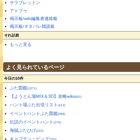
サラブレットン
アトブゥ
掲示板/wiki編集者連絡板
掲示板/ネタバレ雑談板
それ以前
もっと見る
よく見られているページ
今日の10件
ぶた図鑑
(1871)
【ようとん場MIX＆3D】攻略wiki
(892)
ハント場ぶた出現リスト
(413)
イベントハントぶた図鑑
(389)
伝説のイベントハント
(270)
海賊ぶたひげ
(243)
キャプテン・ピッグ
(203)