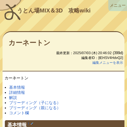
メニュー
うとん場MIX＆3D
攻略wiki
カーネートン
(399d)
最終更新：2025/07/03 (木) 20:46:02
編集者ID：[tEHSV4HdvQ2]
編集メニューを表示
カーネートン
基本情報
詳細情報
解説
ブリーディング（子になる）
ブリーディング（親になる）
コメント欄
基本情報
†