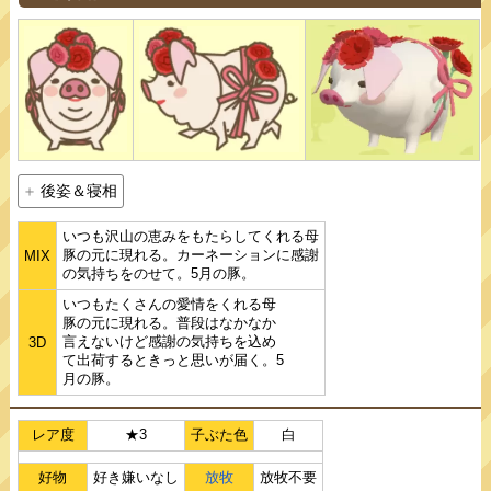
後姿＆寝相
いつも沢山の恵みをもたらしてくれる母
豚の元に現れる。カーネーションに感謝
MIX
の気持ちをのせて。5月の豚。
いつもたくさんの愛情をくれる母
豚の元に現れる。普段はなかなか
言えないけど感謝の気持ちを込め
3D
て出荷するときっと思いが届く。5
月の豚。
レア度
★3
子ぶた色
白
好物
好き嫌いなし
放牧
放牧不要