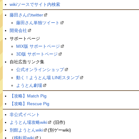
wikiソースでサイト内検索
藤田さんのtwitter
藤田さん単独ツイート
開発会社
サポートページ
MIX版 サポートページ
3D版 サポートページ
自社広告リンク集
公式オンラインショップ
動く！ようとん場 LINEスタンプ
ようとん劇場
【攻略】Match Pig
【攻略】Rescue Pig
非公式イベント
ようとん場攻略wiki
(旧作)
別館ようとんwiki
(別ゲーwiki)
（
移転前wiki
）