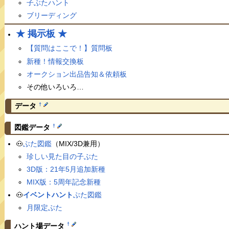
子ぶたハント
ブリーディング
★ 掲示板 ★
【質問はここで！】質問板
新種！情報交換板
オークション出品告知＆依頼板
その他いろいろ…
†
データ
†
図鑑データ
🐽
ぶた図鑑
（MIX/3D兼用）
珍しい見た目の子ぶた
3D版：21年5月追加新種
MIX版：5周年記念新種
🐽
イベントハント
ぶた図鑑
月限定ぶた
†
ハント場データ