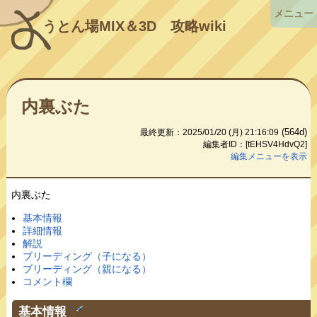
メニュー
うとん場MIX＆3D
攻略wiki
内裏ぶた
(564d)
最終更新：2025/01/20 (月) 21:16:09
編集者ID：[tEHSV4HdvQ2]
編集メニューを表示
内裏ぶた
基本情報
詳細情報
解説
ブリーディング（子になる）
ブリーディング（親になる）
コメント欄
基本情報
†