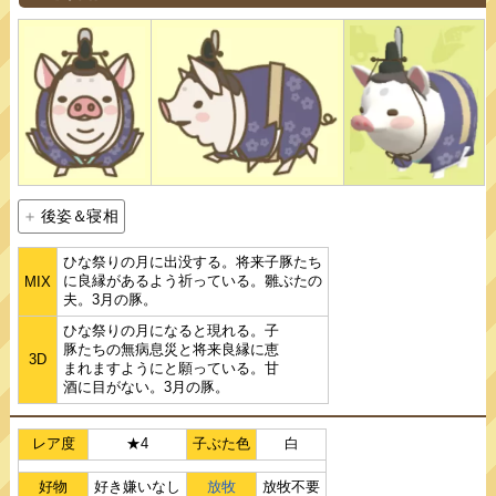
後姿＆寝相
ひな祭りの月に出没する。将来子豚たち
に良縁があるよう祈っている。雛ぶたの
MIX
夫。3月の豚。
ひな祭りの月になると現れる。子
豚たちの無病息災と将来良縁に恵
3D
まれますようにと願っている。甘
酒に目がない。3月の豚。
レア度
★4
子ぶた色
白
好物
好き嫌いなし
放牧
放牧不要