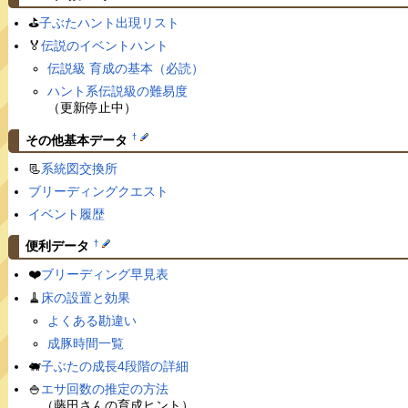
⛳️
子ぶたハント出現リスト
🏅
伝説のイベントハント
伝説級 育成の基本（必読）
ハント系伝説級の難易度
（更新停止中）
†
その他基本データ
📃
系統図交換所
ブリーディングクエスト
イベント履歴
†
便利データ
❤️
ブリーディング早見表
🧹
床の設置と効果
よくある勘違い
成豚時間一覧
🐖
子ぶたの成長4段階の詳細
🍚
エサ回数の推定の方法
（藤田さんの育成ヒント）