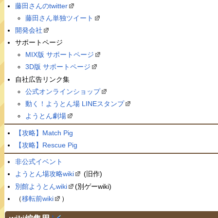
藤田さんのtwitter
藤田さん単独ツイート
開発会社
サポートページ
MIX版 サポートページ
3D版 サポートページ
自社広告リンク集
公式オンラインショップ
動く！ようとん場 LINEスタンプ
ようとん劇場
【攻略】Match Pig
【攻略】Rescue Pig
非公式イベント
ようとん場攻略wiki
(旧作)
別館ようとんwiki
(別ゲーwiki)
（
移転前wiki
）
†