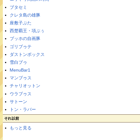
ブタセミ
クレタ島の雄豚
座敷子ぶた
西楚覇王・項ぶぅ
ブッホの自画豚
ゴリブゥテ
ダストンボックス
雪白ブゥ
MenuBar1
マンブゥス
チャリオットン
ウラブゥス
サトーン
トン・ラバー
それ以前
もっと見る