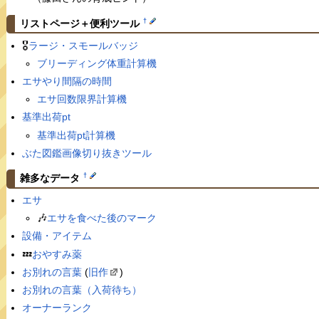
†
リストページ＋便利ツール
🎖
ラージ・スモールバッジ
ブリーディング体重計算機
エサやり間隔の時間
エサ回数限界計算機
基準出荷pt
基準出荷pt計算機
ぶた図鑑画像切り抜きツール
†
雑多なデータ
エサ
🎶
エサを食べた後のマーク
設備・アイテム
💤
おやすみ薬
お別れの言葉
(
旧作
)
お別れの言葉（入荷待ち）
オーナーランク