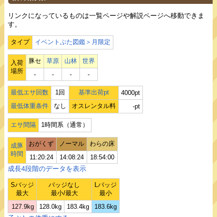
リンクになっているものは一覧ページや解説ページへ移動できま
す。
タイプ
イベントぶた図鑑＞月限定
豚セ
草原
山林
世界
入荷
場所
‐
‐
‐
‐
最低エサ回数
1回
基準出荷pt
4000pt
最低体重条件
なし
オスレンタル料
-pt
エサ間隔
1時間系（通常）
おがくず
ノーマル
わらの床
成豚
時間
11:20:24
14:08:24
18:54:00
成長4段階のデータを表示
Sバッジ
バッジなし
Lバッジ
最大
最小/最大
最小
127.9kg
128.0kg
183.4kg
183.6kg