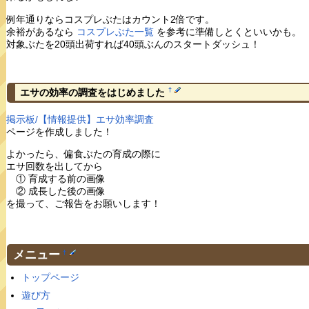
例年通りならコスプレぶたはカウント2倍です。
余裕があるなら
コスプレぶた一覧
を参考に準備しとくといいかも。
対象ぶたを20頭出荷すれば40頭ぶんのスタートダッシュ！
†
エサの効率の調査をはじめました
掲示板/【情報提供】エサ効率調査
ページを作成しました！
よかったら、偏食ぶたの育成の際に
エサ回数を出してから
① 育成する前の画像
② 成長した後の画像
を撮って、ご報告をお願いします！
メニュー
†
トップページ
遊び方