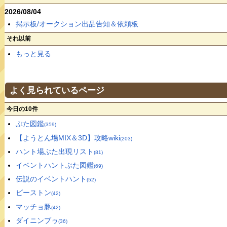
2026/08/04
掲示板/オークション出品告知＆依頼板
それ以前
もっと見る
よく見られているページ
今日の10件
ぶた図鑑
(359)
【ようとん場MIX＆3D】攻略wiki
(203)
ハント場ぶた出現リスト
(81)
イベントハントぶた図鑑
(69)
伝説のイベントハント
(52)
ビーストン
(42)
マッチョ豚
(42)
ダイニンブゥ
(36)