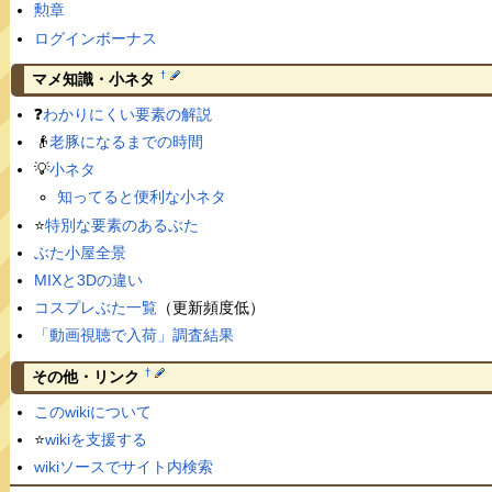
勲章
ログインボーナス
†
マメ知識・小ネタ
❓
わかりにくい要素の解説
👴
老豚になるまでの時間
💡
小ネタ
知ってると便利な小ネタ
⭐️
特別な要素のあるぶた
ぶた小屋全景
MIXと3Dの違い
コスプレぶた一覧
（更新頻度低）
「動画視聴で入荷」調査結果
†
その他・リンク
このwikiについて
⭐️
wikiを支援する
wikiソースでサイト内検索