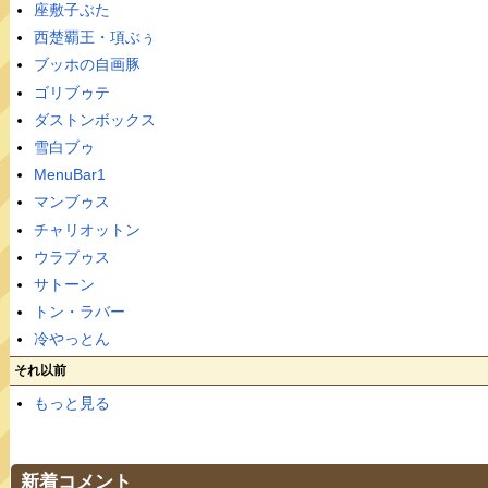
座敷子ぶた
西楚覇王・項ぶぅ
ブッホの自画豚
ゴリブゥテ
ダストンボックス
雪白ブゥ
MenuBar1
マンブゥス
チャリオットン
ウラブゥス
サトーン
トン・ラバー
冷やっとん
それ以前
もっと見る
新着コメント