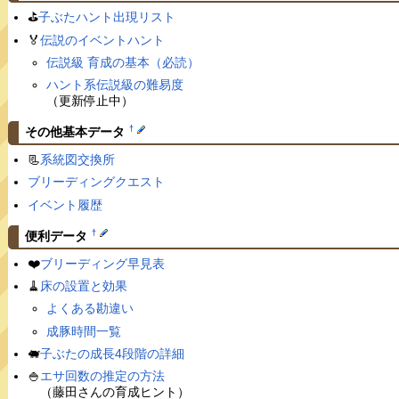
⛳️
子ぶたハント出現リスト
🏅
伝説のイベントハント
伝説級 育成の基本（必読）
ハント系伝説級の難易度
（更新停止中）
†
その他基本データ
📃
系統図交換所
ブリーディングクエスト
イベント履歴
†
便利データ
❤️
ブリーディング早見表
🧹
床の設置と効果
よくある勘違い
成豚時間一覧
🐖
子ぶたの成長4段階の詳細
🍚
エサ回数の推定の方法
（藤田さんの育成ヒント）