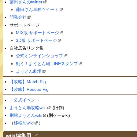
藤田さんのtwitter
藤田さん単独ツイート
開発会社
サポートページ
MIX版 サポートページ
3D版 サポートページ
自社広告リンク集
公式オンラインショップ
動く！ようとん場 LINEスタンプ
ようとん劇場
【攻略】Match Pig
【攻略】Rescue Pig
非公式イベント
ようとん場攻略wiki
(旧作)
別館ようとんwiki
(別ゲーwiki)
（
移転前wiki
）
wiki編集用
†