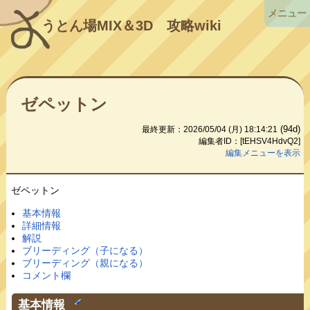
メニュー
うとん場MIX＆3D
攻略wiki
ゼペットン
(94d)
最終更新：2026/05/04 (月) 18:14:21
編集者ID：[tEHSV4HdvQ2]
編集メニューを表示
ゼペットン
基本情報
詳細情報
解説
ブリーディング（子になる）
ブリーディング（親になる）
コメント欄
基本情報
†