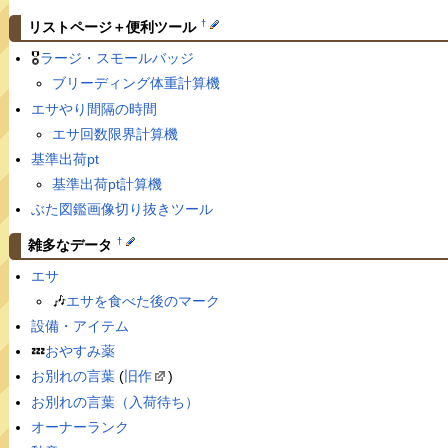
†
リストページ＋便利ツール
🎖
ラージ・スモールバッジ
ブリーディング体重計算機
エサやり間隔の時間
エサ回数限界計算機
基準出荷pt
基準出荷pt計算機
ぶた図鑑画像切り抜きツール
†
雑多なデータ
エサ
🎶
エサを食べた後のマーク
設備・アイテム
💤
おやすみ薬
お別れの言葉
(
旧作
)
お別れの言葉（入荷待ち）
オーナーランク