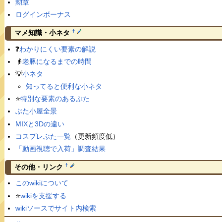
勲章
ログインボーナス
†
マメ知識・小ネタ
❓
わかりにくい要素の解説
👴
老豚になるまでの時間
💡
小ネタ
知ってると便利な小ネタ
⭐️
特別な要素のあるぶた
ぶた小屋全景
MIXと3Dの違い
コスプレぶた一覧
（更新頻度低）
「動画視聴で入荷」調査結果
†
その他・リンク
このwikiについて
⭐️
wikiを支援する
wikiソースでサイト内検索