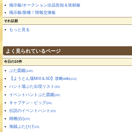
掲示板/オークション出品告知＆依頼板
掲示板/新種！情報交換板
それ以前
もっと見る
よく見られているページ
今日の10件
ぶた図鑑
(140)
【ようとん場MIX＆3D】攻略wiki
(110)
ハント場ぶた出現リスト
(35)
イベントハントぶた図鑑
(26)
キャプテン・ピッグ
(24)
伝説のイベントハント
(23)
雑種(白)
(15)
海賊ぶたひげ
(15)