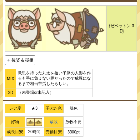
{ゼペットン:3
D}
後姿＆寝相
意思を持った丸太を拾い子豚の人形を作
るも手に負えない豚だったので成豚にな
MIX
るまで相当苦労したらしい。
（未登場or未記入）
3D
レア度
★3
子ぶた色
肌色
好物
放牧
放牧不要
成長目安
20時間
売価目安
3300pt