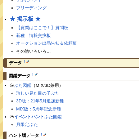
ブリーディング
★ 掲示板 ★
【質問はここで！】質問板
新種！情報交換板
オークション出品告知＆依頼板
その他いろいろ…
†
データ
†
図鑑データ
🐽
ぶた図鑑
（MIX/3D兼用）
珍しい見た目の子ぶた
3D版：21年5月追加新種
MIX版：5周年記念新種
🐽
イベントハント
ぶた図鑑
月限定ぶた
†
ハント場データ