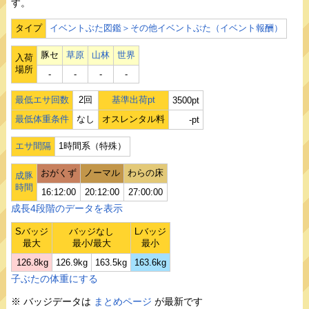
す。
タイプ
イベントぶた図鑑＞その他イベントぶた（イベント報酬）
豚セ
草原
山林
世界
入荷
場所
‐
‐
‐
‐
最低エサ回数
2回
基準出荷pt
3500pt
最低体重条件
なし
オスレンタル料
-pt
エサ間隔
1時間系（特殊）
おがくず
ノーマル
わらの床
成豚
時間
16:12:00
20:12:00
27:00:00
成長4段階のデータを表示
Sバッジ
バッジなし
Lバッジ
最大
最小/最大
最小
126.8kg
126.9kg
163.5kg
163.6kg
子ぶたの体重にする
※ バッジデータは
まとめページ
が最新です