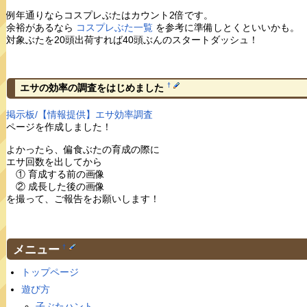
例年通りならコスプレぶたはカウント2倍です。
余裕があるなら
コスプレぶた一覧
を参考に準備しとくといいかも。
対象ぶたを20頭出荷すれば40頭ぶんのスタートダッシュ！
†
エサの効率の調査をはじめました
掲示板/【情報提供】エサ効率調査
ページを作成しました！
よかったら、偏食ぶたの育成の際に
エサ回数を出してから
① 育成する前の画像
② 成長した後の画像
を撮って、ご報告をお願いします！
メニュー
†
トップページ
遊び方
子ぶたハント