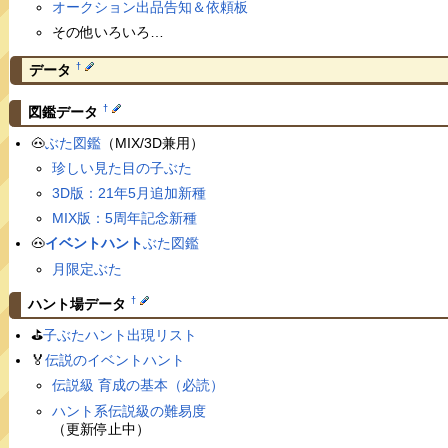
オークション出品告知＆依頼板
その他いろいろ…
†
データ
†
図鑑データ
🐽
ぶた図鑑
（MIX/3D兼用）
珍しい見た目の子ぶた
3D版：21年5月追加新種
MIX版：5周年記念新種
🐽
イベントハント
ぶた図鑑
月限定ぶた
†
ハント場データ
⛳️
子ぶたハント出現リスト
🏅
伝説のイベントハント
伝説級 育成の基本（必読）
ハント系伝説級の難易度
（更新停止中）