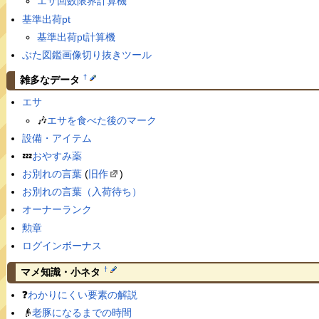
エサ回数限界計算機
基準出荷pt
基準出荷pt計算機
ぶた図鑑画像切り抜きツール
†
雑多なデータ
エサ
🎶
エサを食べた後のマーク
設備・アイテム
💤
おやすみ薬
お別れの言葉
(
旧作
)
お別れの言葉（入荷待ち）
オーナーランク
勲章
ログインボーナス
†
マメ知識・小ネタ
❓
わかりにくい要素の解説
👴
老豚になるまでの時間