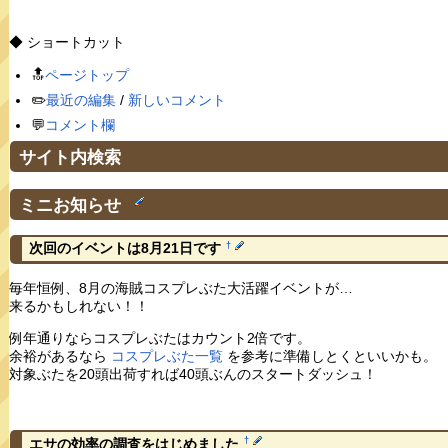
◆ ショートカット
🔝
ページトップ
✏️
最近の編集
/
新しいコメント
💬
コメント欄
サイト内検索
ミニお知らせ
†
†
次回のイベントは8月21日です
毎年恒例、8月の海賊コスプレぶた大活躍イベントが…
来るかもしれない！！
例年通りならコスプレぶたはカウント2倍です。
余裕があるなら
コスプレぶた一覧
を参考に準備しとくといいかも。
対象ぶたを20頭出荷すれば40頭ぶんのスタートダッシュ！
†
エサの効率の調査をはじめました