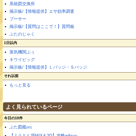
系統図交換所
掲示板/【情報提供】エサ効率調査
ブーサー
掲示板/【質問はここで！】質問板
ぶたのじゃく
1日以内
蒸気機関ぶぅ
キウイピッグ
掲示板/【情報提供】Ｌバッジ・Ｓバッジ
それ以前
もっと見る
よく見られているページ
今日の10件
ぶた図鑑
(95)
【ようとん場MIX＆3D】攻略wiki
(46)