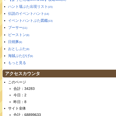
ハント場ぶた出現リスト
(15)
伝説のイベントハント
(14)
イベントハントぶた図鑑
(13)
ブーサー
(11)
ビーストン
(9)
日焼豚
(9)
おとしぶた
(9)
海賊ぶたひげ
(9)
もっと見る
アクセスカウンタ
このページ
合計：34283
今日：2
昨日：8
サイト全体
合計：68899633