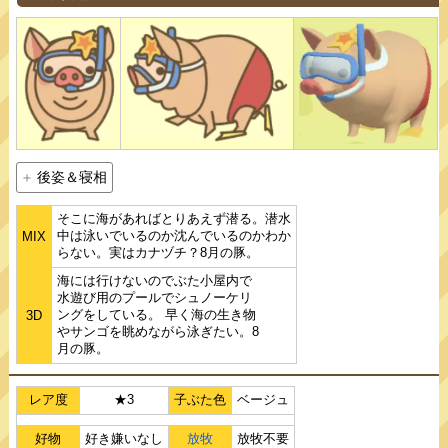
後姿＆寝相
そこに海があればとりあえず潜る。潜水
中は泳いでいるのか沈んでいるのかわか
MIX
らない。実はカナヅチ？8月の豚。
海には行けないのでぶた小屋内で
水遊び用のプールでシュノーケリ
ングをしている。 早く海の生き物
3D
やサンゴを眺めながら泳ぎたい。8
月の豚。
レア度
★3
子ぶた色
ベージュ
好物
好き嫌いなし
放牧
放牧不要