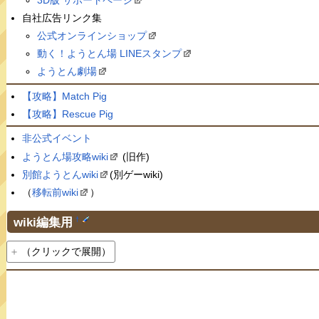
自社広告リンク集
公式オンラインショップ
動く！ようとん場 LINEスタンプ
ようとん劇場
【攻略】Match Pig
【攻略】Rescue Pig
非公式イベント
ようとん場攻略wiki
(旧作)
別館ようとんwiki
(別ゲーwiki)
（
移転前wiki
）
wiki編集用
†
（クリックで展開）