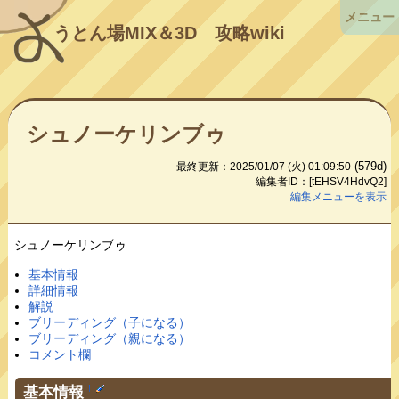
メニュー
うとん場MIX＆3D
攻略wiki
シュノーケリンブゥ
(579d)
最終更新：2025/01/07 (火) 01:09:50
編集者ID：[tEHSV4HdvQ2]
編集メニューを表示
シュノーケリンブゥ
基本情報
詳細情報
解説
ブリーディング（子になる）
ブリーディング（親になる）
コメント欄
基本情報
†