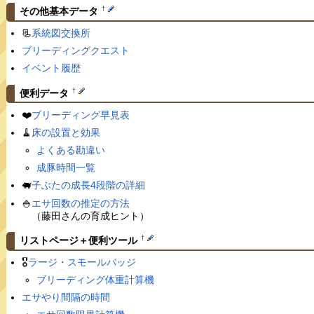
†
その他基本データ
📃
系統図交換所
ブリーディングクエスト
イベント履歴
†
便利データ
❤️
ブリーディング早見表
🧹
床の設置と効果
よくある勘違い
成豚時間一覧
🐖
子ぶたの成長4段階の詳細
🍚
エサ回数の推定の方法
（藤田さんの育成ヒント）
†
リストページ＋便利ツール
🎖
ラージ・スモールバッジ
ブリーディング体重計算機
エサやり間隔の時間