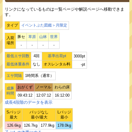
リンクになっているものは一覧ページや解説ページへ移動できま
す。
タイプ
イベントぶた図鑑＞月限定
豚セ
草原
山林
世界
入荷
場所
‐
‐
‐
‐
最低エサ回数
4回
基準出荷pt
3000pt
最低体重条件
なし
オスレンタル料
-pt
エサ間隔
1時間系（通常）
おがくず
ノーマル
わらの床
成豚
時間
09:43:12
12:07:12
16:12:00
成長4段階のデータを表示
Sバッジ
バッジなし
Lバッジ
最大
最小/最大
最小
126.6kg
126.7kg
177.9kg
178.0kg