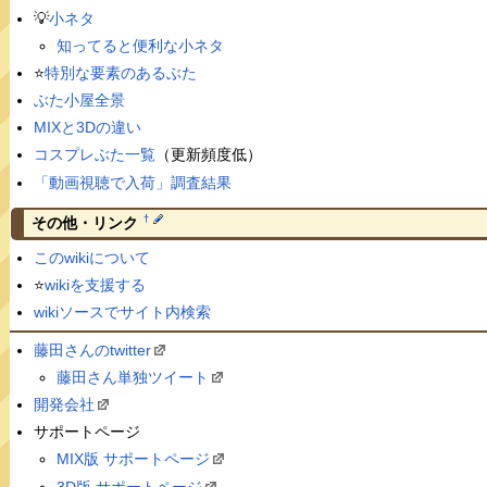
💡
小ネタ
知ってると便利な小ネタ
⭐️
特別な要素のあるぶた
ぶた小屋全景
MIXと3Dの違い
コスプレぶた一覧
（更新頻度低）
「動画視聴で入荷」調査結果
†
その他・リンク
このwikiについて
⭐️
wikiを支援する
wikiソースでサイト内検索
藤田さんのtwitter
藤田さん単独ツイート
開発会社
サポートページ
MIX版 サポートページ
3D版 サポートページ