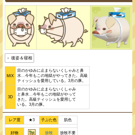
後姿＆寝相
目のかゆみに止まらないくしゃみと鼻
水…今年もこの地獄がやってきた。高級
MIX
ティッシュを愛用している。3月の豚。
目のかゆみに止まらないくしゃみ
と鼻水…今年もこの地獄がやって
3D
きた。高級ティッシュを愛用して
いる。3月の豚。
レア度
★3
子ぶた色
肌色
好物
放牧
放牧不要