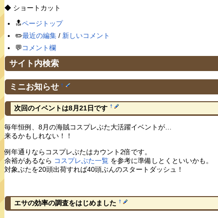
◆ ショートカット
🔝
ページトップ
✏️
最近の編集
/
新しいコメント
💬
コメント欄
サイト内検索
ミニお知らせ
†
†
次回のイベントは8月21日です
毎年恒例、8月の海賊コスプレぶた大活躍イベントが…
来るかもしれない！！
例年通りならコスプレぶたはカウント2倍です。
余裕があるなら
コスプレぶた一覧
を参考に準備しとくといいかも。
対象ぶたを20頭出荷すれば40頭ぶんのスタートダッシュ！
†
エサの効率の調査をはじめました