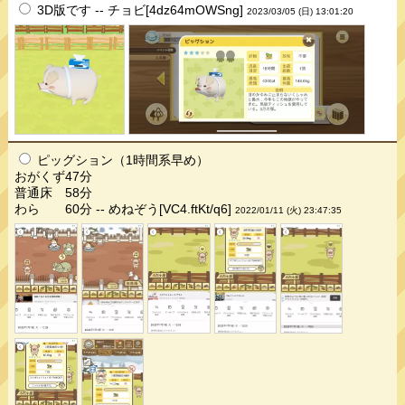
3D版です -- チョビ[4dz64mOWSng]
2023/03/05 (日) 13:01:20
ピッグション（1時間系早め）
おがくず47分
普通床 58分
わら 60分 -- めねぞう[VC4.ftKt/q6]
2022/01/11 (火) 23:47:35