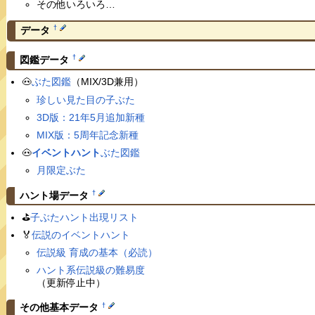
その他いろいろ…
†
データ
†
図鑑データ
🐽
ぶた図鑑
（MIX/3D兼用）
珍しい見た目の子ぶた
3D版：21年5月追加新種
MIX版：5周年記念新種
🐽
イベントハント
ぶた図鑑
月限定ぶた
†
ハント場データ
⛳️
子ぶたハント出現リスト
🏅
伝説のイベントハント
伝説級 育成の基本（必読）
ハント系伝説級の難易度
（更新停止中）
†
その他基本データ