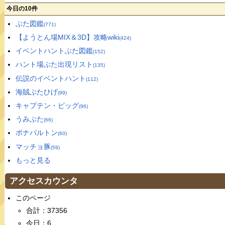
今日の10件
ぶた図鑑
(771)
【ようとん場MIX＆3D】攻略wiki
(424)
イベントハントぶた図鑑
(152)
ハント場ぶた出現リスト
(135)
伝説のイベントハント
(112)
海賊ぶたひげ
(99)
キャプテン・ピッグ
(96)
うみぶた
(66)
ボナパルトン
(60)
マッチョ豚
(59)
もっと見る
アクセスカウンタ
このページ
合計：37356
今日：6