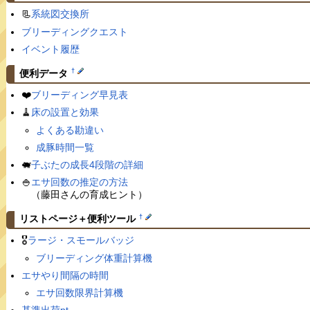
📃
系統図交換所
ブリーディングクエスト
イベント履歴
†
便利データ
❤️
ブリーディング早見表
🧹
床の設置と効果
よくある勘違い
成豚時間一覧
🐖
子ぶたの成長4段階の詳細
🍚
エサ回数の推定の方法
（藤田さんの育成ヒント）
†
リストページ＋便利ツール
🎖
ラージ・スモールバッジ
ブリーディング体重計算機
エサやり間隔の時間
エサ回数限界計算機