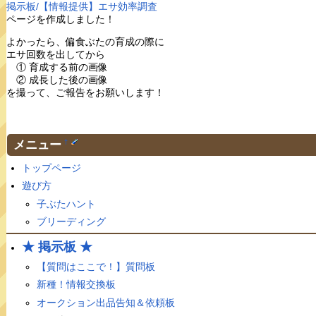
掲示板/【情報提供】エサ効率調査
ページを作成しました！
よかったら、偏食ぶたの育成の際に
エサ回数を出してから
① 育成する前の画像
② 成長した後の画像
を撮って、ご報告をお願いします！
メニュー
†
トップページ
遊び方
子ぶたハント
ブリーディング
★ 掲示板 ★
【質問はここで！】質問板
新種！情報交換板
オークション出品告知＆依頼板