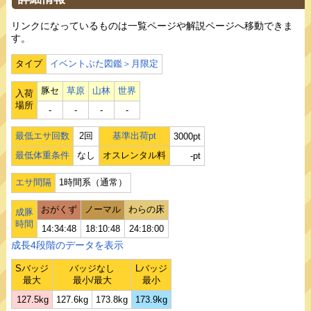
リンクになっているものは一覧ページや解説ページへ移動できま
す。
タイプ
イベントぶた図鑑＞月限定
豚セ
草原
山林
世界
入荷
場所
‐
‐
‐
‐
最低エサ回数
2回
基準出荷pt
3000pt
最低体重条件
なし
オスレンタル料
-pt
エサ間隔
1時間系（通常）
おがくず
ノーマル
わらの床
成豚
時間
14:34:48
18:10:48
24:18:00
成長4段階のデータを表示
Sバッジ
バッジなし
Lバッジ
最大
最小/最大
最小
127.5kg
127.6kg
173.8kg
173.9kg