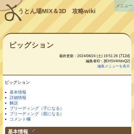
メニュー
うとん場MIX＆3D
攻略wiki
ピッグション
(712d)
最終更新：2024/08/24 (土) 19:51:26
編集者ID：[tEHSV4HdvQ2]
編集メニューを表示
ピッグション
基本情報
詳細情報
解説
ブリーディング（子になる）
ブリーディング（親になる）
コメント欄
基本情報
†