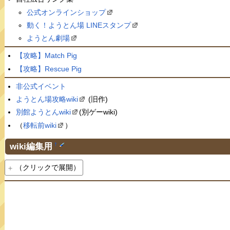
公式オンラインショップ
動く！ようとん場 LINEスタンプ
ようとん劇場
【攻略】Match Pig
【攻略】Rescue Pig
非公式イベント
ようとん場攻略wiki
(旧作)
別館ようとんwiki
(別ゲーwiki)
（
移転前wiki
）
wiki編集用
†
（クリックで展開）