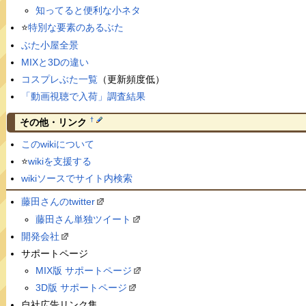
知ってると便利な小ネタ
⭐️
特別な要素のあるぶた
ぶた小屋全景
MIXと3Dの違い
コスプレぶた一覧
（更新頻度低）
「動画視聴で入荷」調査結果
†
その他・リンク
このwikiについて
⭐️
wikiを支援する
wikiソースでサイト内検索
藤田さんのtwitter
藤田さん単独ツイート
開発会社
サポートページ
MIX版 サポートページ
3D版 サポートページ
自社広告リンク集