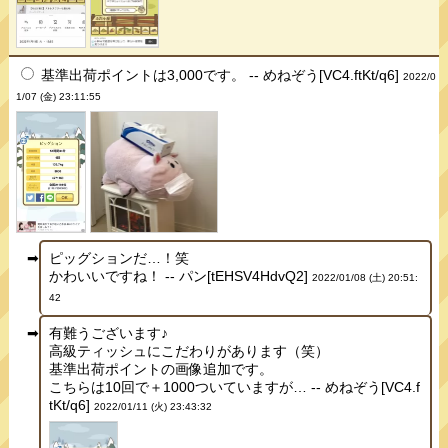
基準出荷ポイントは3,000です。 -- めねぞう[VC4.ftKt/q6]
2022/0
1/07 (金) 23:11:55
ピッグションだ…！笑
かわいいですね！ -- パン[tEHSV4HdvQ2]
2022/01/08 (土) 20:51:
42
有難うございます♪
高級ティッシュにこだわりがあります（笑）
基準出荷ポイントの画像追加です。
こちらは10回で＋1000ついていますが… -- めねぞう[VC4.f
tKt/q6]
2022/01/11 (火) 23:43:32