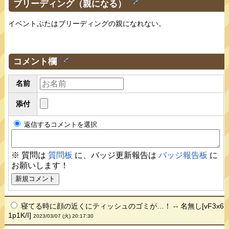
ブリーディング（親になる）
†
イベントぶたはブリーディングの親になれない。
コメント欄
†
名前
添付
返信するコメントを選択
※ 質問は
質問板
に、バッジ更新報告は
バッジ報告板
に
お願いします！
寝てる時に顔の近くにティッシュのゴミが…！ -- 名無し[vF3x6
1p1K/I]
2023/03/07 (火) 20:17:30