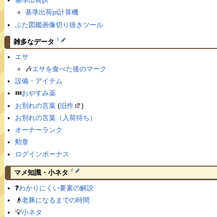
基準出荷pt
基準出荷pt計算機
ぶた図鑑画像切り抜きツール
†
雑多なデータ
エサ
🎶
エサを食べた後のマーク
設備・アイテム
💤
おやすみ薬
お別れの言葉
(
旧作
)
お別れの言葉（入荷待ち）
オーナーランク
勲章
ログインボーナス
†
マメ知識・小ネタ
❓
わかりにくい要素の解説
👴
老豚になるまでの時間
💡
小ネタ