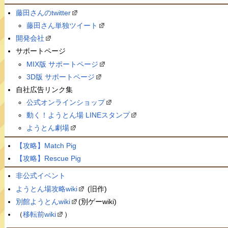
藤田さんのtwitter
藤田さん単独ツイート
開発会社
サポートページ
MIX版 サポートページ
3D版 サポートページ
自社広告リンク集
公式オンラインショップ
動く！ようとん場 LINEスタンプ
ようとん劇場
【攻略】Match Pig
【攻略】Rescue Pig
非公式イベント
ようとん場攻略wiki
(旧作)
別館ようとんwiki
(別ゲーwiki)
（
移転前wiki
）