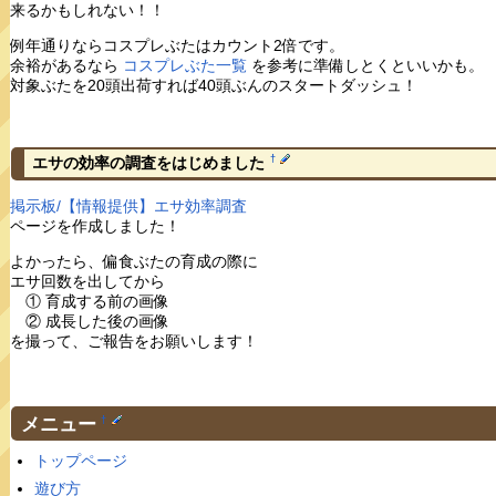
来るかもしれない！！
例年通りならコスプレぶたはカウント2倍です。
余裕があるなら
コスプレぶた一覧
を参考に準備しとくといいかも。
対象ぶたを20頭出荷すれば40頭ぶんのスタートダッシュ！
†
エサの効率の調査をはじめました
掲示板/【情報提供】エサ効率調査
ページを作成しました！
よかったら、偏食ぶたの育成の際に
エサ回数を出してから
① 育成する前の画像
② 成長した後の画像
を撮って、ご報告をお願いします！
メニュー
†
トップページ
遊び方