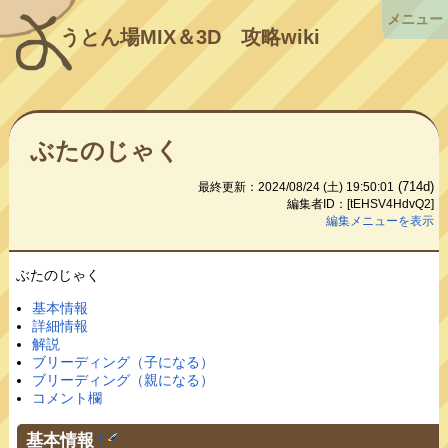
メニュー
うとん場MIX＆3D
攻略wiki
ぶたのじゃく
(714d)
最終更新：2024/08/24 (土) 19:50:01
編集者ID：[tEHSV4HdvQ2]
編集メニューを表示
ぶたのじゃく
基本情報
詳細情報
解説
ブリーディング（子になる）
ブリーディング（親になる）
コメント欄
基本情報
†