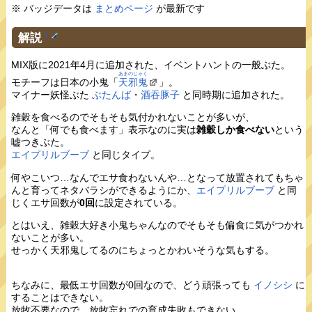
※ バッジデータは
まとめページ
が最新です
解説
†
MIX版に2021年4月に追加された、イベントハントの一般ぶた。
あまのじゃく
モチーフは日本の小鬼「
天邪鬼
」。
マイナー妖怪ぶた
ぶたんば
・
酒吞豚子
と同時期に追加された。
雑穀を食べるのでそもそも気付かれないことが多いが、
なんと「何でも食べます」表示なのに実は
雑穀しか食べない
という
嘘つきぶた。
エイプリルブーブ
と同じタイプ。
何やこいつ…なんでエサ食わないんや…となって放置されてもちゃ
んと育ってネタバラシができるようにか、
エイプリルブーブ
と同
じくエサ回数が
0回
に設定されている。
とはいえ、雑穀大好き小鬼ちゃんなのでそもそも偏食に気がつかれ
ないことが多い。
せっかく天邪鬼してるのにちょっとかわいそうな気もする。
ちなみに、最低エサ回数が0回なので、どう頑張っても
イノシシ
に
することはできない。
放牧不要なので、放牧忘れでの育成失敗もできない。