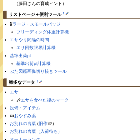
（藤田さんの育成ヒント）
†
リストページ＋便利ツール
🎖
ラージ・スモールバッジ
ブリーディング体重計算機
エサやり間隔の時間
エサ回数限界計算機
基準出荷pt
基準出荷pt計算機
ぶた図鑑画像切り抜きツール
†
雑多なデータ
エサ
🎶
エサを食べた後のマーク
設備・アイテム
💤
おやすみ薬
お別れの言葉
(
旧作
)
お別れの言葉（入荷待ち）
オーナーランク