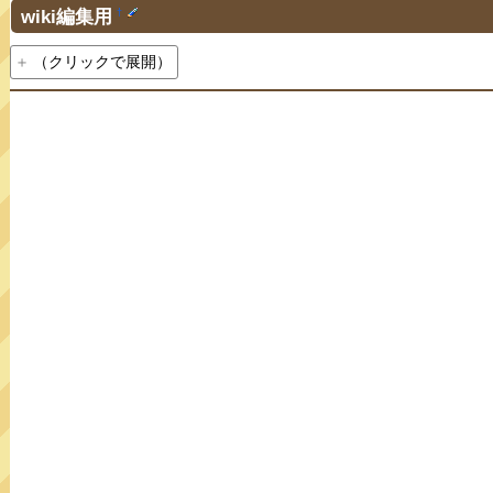
wiki編集用
†
（クリックで展開）