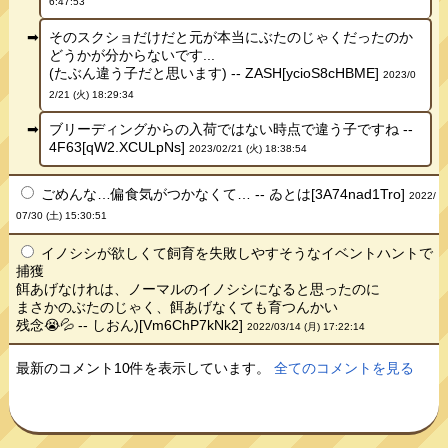
6:47:53
そのスクショだけだと元が本当にぶたのじゃくだったのか
どうかが分からないです...
(たぶん違う子だと思います) -- ZASH[ycioS8cHBME]
2023/0
2/21 (火) 18:29:34
ブリーディングからの入荷ではない時点で違う子ですね --
4F63[qW2.XCULpNs]
2023/02/21 (火) 18:38:54
ごめんな…偏食気がつかなくて… -- ゐとは[3A74nad1Tro]
2022/
07/30 (土) 15:30:51
イノシシが欲しくて飼育を失敗しやすそうなイベントハントで
捕獲
餌あげなけれは、ノーマルのイノシシになると思ったのに
まさかのぶたのじゃく、餌あげなくても育つんかい
残念😭💦 -- しおん)[Vm6ChP7kNk2]
2022/03/14 (月) 17:22:14
最新のコメント10件を表示しています。
全てのコメントを見る