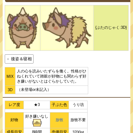
{ぶたのじゃく:3D}
後姿＆寝相
人の心を読みいたずらを働く。性格がひ
ねくれていて雑穀が好物にも関わらず好
MIX
き嫌いがないとはぐらかしていた。
（未登場or未記入）
3D
レア度
★3
子ぶた色
うり坊
好き嫌いなし
好物
放牧
放牧不要
(
)
成長目安
8時間
売価目安
3700pt