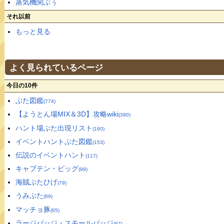
蒸気機関ぶぅ
それ以前
もっと見る
よく見られているページ
今日の10件
ぶた図鑑
(774)
【ようとん場MIX＆3D】攻略wiki
(390)
ハント場ぶた出現リスト
(160)
イベントハントぶた図鑑
(153)
伝説のイベントハント
(117)
キャプテン・ピッグ
(99)
海賊ぶたひげ
(79)
うみぶた
(69)
マッチョ豚
(65)
ラージバッジ・スモールバッジ
(57)