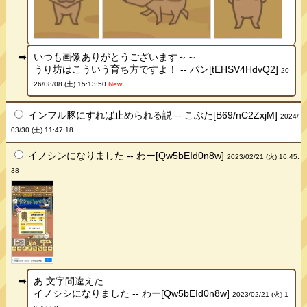
いつも画像ありがとうございます～～
うり坊はこういう育ち方ですよ！ -- パン[tEHSV4HdvQ2]
20
26/08/08 (土) 15:13:50
New!
インフル豚にすれば止められる説 -- こぶた[B69/nC2ZxjM]
2024/
03/30 (土) 11:47:18
イノシンになりました -- わー[Qw5bEId0n8w]
2023/02/21 (火) 16:45:
38
あ 文字間違えた
イノシシになりました -- わー[Qw5bEId0n8w]
2023/02/21 (火) 1