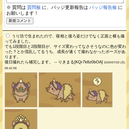
※ 質問は
質問板
に、バッジ更新報告は
バッジ報告板
に
お願いします！
うり坊で生まれたので、寝相と後ろ姿だけでなく正面と横も撮
ってみました。
でも1段階目と2段階目が、サイズ変わってなさそうなのに色が変わ
った？とか混乱してるうち、成長が速くて撮れなかったポーズがあ
ります。
後日撮れたら補完します。 -- りきまる[KQr7k8z0bOA]
2026/07/20 (月)
08:42:58