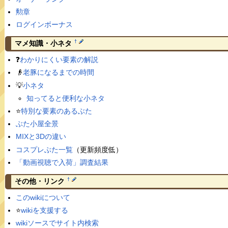
勲章
ログインボーナス
†
マメ知識・小ネタ
❓
わかりにくい要素の解説
👴
老豚になるまでの時間
💡
小ネタ
知ってると便利な小ネタ
⭐️
特別な要素のあるぶた
ぶた小屋全景
MIXと3Dの違い
コスプレぶた一覧
（更新頻度低）
「動画視聴で入荷」調査結果
†
その他・リンク
このwikiについて
⭐️
wikiを支援する
wikiソースでサイト内検索