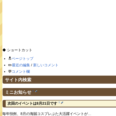
◆ ショートカット
🔝
ページトップ
✏️
最近の編集
/
新しいコメント
💬
コメント欄
サイト内検索
ミニお知らせ
†
†
次回のイベントは8月21日です
毎年恒例、8月の海賊コスプレぶた大活躍イベントが…