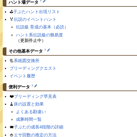
†
ハント場データ
⛳️
子ぶたハント出現リスト
🏅
伝説のイベントハント
伝説級 育成の基本（必読）
ハント系伝説級の難易度
（更新停止中）
†
その他基本データ
📃
系統図交換所
ブリーディングクエスト
イベント履歴
†
便利データ
❤️
ブリーディング早見表
🧹
床の設置と効果
よくある勘違い
成豚時間一覧
🐖
子ぶたの成長4段階の詳細
🍚
エサ回数の推定の方法