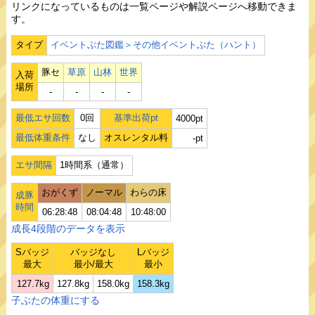
リンクになっているものは一覧ページや解説ページへ移動できま
す。
タイプ
イベントぶた図鑑＞その他イベントぶた（ハント）
豚セ
草原
山林
世界
入荷
場所
‐
‐
‐
‐
最低エサ回数
0回
基準出荷pt
4000pt
最低体重条件
なし
オスレンタル料
-pt
エサ間隔
1時間系（通常）
おがくず
ノーマル
わらの床
成豚
時間
06:28:48
08:04:48
10:48:00
成長4段階のデータを表示
Sバッジ
バッジなし
Lバッジ
最大
最小/最大
最小
127.7kg
127.8kg
158.0kg
158.3kg
子ぶたの体重にする