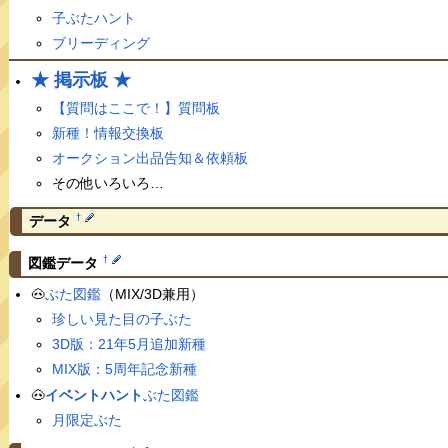
子ぶたハント
ブリーディング
★ 掲示板 ★
【質問はここで！】質問板
新種！情報交換板
オークション出品告知＆依頼板
その他いろいろ…
†
データ
†
図鑑データ
🐽
ぶた図鑑
（MIX/3D兼用）
珍しい見た目の子ぶた
3D版：21年5月追加新種
MIX版：5周年記念新種
🐽
イベントハント
ぶた図鑑
月限定ぶた