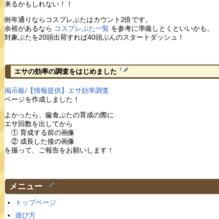
来るかもしれない！！
例年通りならコスプレぶたはカウント2倍です。
余裕があるなら
コスプレぶた一覧
を参考に準備しとくといいかも。
対象ぶたを20頭出荷すれば40頭ぶんのスタートダッシュ！
†
エサの効率の調査をはじめました
掲示板/【情報提供】エサ効率調査
ページを作成しました！
よかったら、偏食ぶたの育成の際に
エサ回数を出してから
① 育成する前の画像
② 成長した後の画像
を撮って、ご報告をお願いします！
メニュー
†
トップページ
遊び方