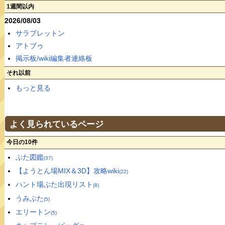
1週間以内
2026/08/03
サラブレットン
アトブゥ
掲示板/wiki編集者連絡板
それ以前
もっと見る
よく見られているページ
今日の10件
ぶた図鑑
(37)
【ようとん場MIX＆3D】攻略wiki
(22)
ハント場ぶた出現リスト
(8)
うみぶた
(5)
エリートン
(5)