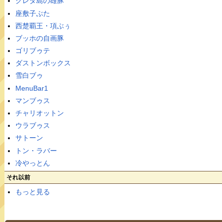
クレタ島の雄豚
座敷子ぶた
西楚覇王・項ぶぅ
ブッホの自画豚
ゴリブゥテ
ダストンボックス
雪白ブゥ
MenuBar1
マンブゥス
チャリオットン
ウラブゥス
サトーン
トン・ラバー
冷やっとん
それ以前
もっと見る