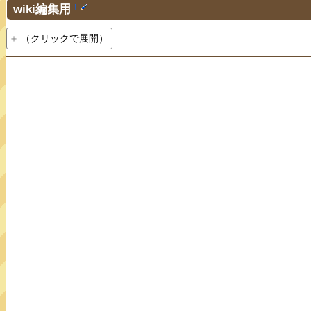
wiki編集用
†
（クリックで展開）