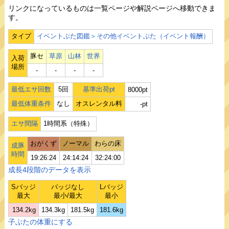
リンクになっているものは一覧ページや解説ページへ移動できま
す。
タイプ
イベントぶた図鑑＞その他イベントぶた（イベント報酬）
豚セ
草原
山林
世界
入荷
場所
‐
‐
‐
‐
最低エサ回数
5回
基準出荷pt
8000pt
最低体重条件
なし
オスレンタル料
-pt
エサ間隔
1時間系（特殊）
おがくず
ノーマル
わらの床
成豚
時間
19:26:24
24:14:24
32:24:00
成長4段階のデータを表示
Sバッジ
バッジなし
Lバッジ
最大
最小/最大
最小
134.2kg
134.3kg
181.5kg
181.6kg
子ぶたの体重にする