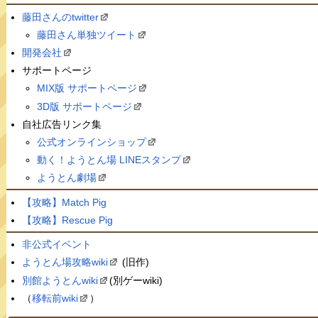
藤田さんのtwitter
藤田さん単独ツイート
開発会社
サポートページ
MIX版 サポートページ
3D版 サポートページ
自社広告リンク集
公式オンラインショップ
動く！ようとん場 LINEスタンプ
ようとん劇場
【攻略】Match Pig
【攻略】Rescue Pig
非公式イベント
ようとん場攻略wiki
(旧作)
別館ようとんwiki
(別ゲーwiki)
（
移転前wiki
）