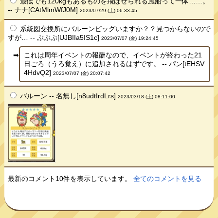
最低でも120kgもあるものを飛ばせられる風船って一体……。
-- ナナ[CAtMlmWfJ0M]
2023/07/29 (土) 06:33:45
系統図交換所にバルーンピッグいますか？？見つからないので
すが… -- ぶぶぷ[UJBIIa5IS1c]
2023/07/07 (金) 19:24:45
これは周年イベントの報酬なので、イベントが終わった21
日ごろ（うろ覚え）に追加されるはずです。 -- パン[tEHSV
4HdvQ2]
2023/07/07 (金) 20:07:42
バルーン -- 名無し[n8udtIrdLrs]
2023/03/18 (土) 08:11:00
最新のコメント10件を表示しています。
全てのコメントを見る