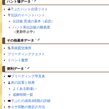
†
ハント場データ
⛳️
子ぶたハント出現リスト
🏅
伝説のイベントハント
伝説級 育成の基本（必読）
ハント系伝説級の難易度
（更新停止中）
†
その他基本データ
📃
系統図交換所
ブリーディングクエスト
イベント履歴
†
便利データ
❤️
ブリーディング早見表
🧹
床の設置と効果
よくある勘違い
成豚時間一覧
🐖
子ぶたの成長4段階の詳細
🍚
エサ回数の推定の方法