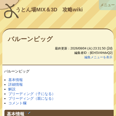
メニュー
うとん場MIX＆3D
攻略wiki
バルーンピッグ
(2d)
最終更新：2026/08/04 (火) 23:31:50
編集者ID：[tEHSV4HdvQ2]
編集メニューを表示
バルーンピッグ
基本情報
詳細情報
解説
ブリーディング（子になる）
ブリーディング（親になる）
コメント欄
基本情報
†