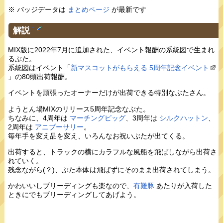
※ バッジデータは
まとめページ
が最新です
解説
†
MIX版に2022年7月に追加された、イベント報酬の系統図で生まれ
るぶた。
系統図はイベント「
新マスコットがもらえる 5周年記念イベント
」の80頭出荷報酬。
イベントを頑張ったオーナーだけが出荷できる特別なぶたさん。
ようとん場MIXのリリース5周年記念なぶた。
ちなみに、4周年は
マーチングピッグ
、3周年は
シルクハットン
、
2周年は
アニブーサリー
。
毎年手を変え品を変え、いろんなお祝いぶたが出てくる。
出荷すると、トラックの横にカラフルな風船を飛ばしながら出荷さ
れていく。
残念ながら(？)、ぶた本体は飛ばずにそのまま出荷されてしまう。
かわいいしブリーディングも楽なので、
有難豚
あたりが入荷した
ときにでもブリーディングしてあげよう。