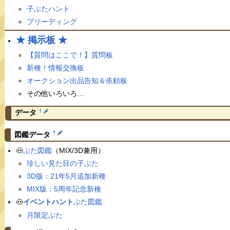
子ぶたハント
ブリーディング
★ 掲示板 ★
【質問はここで！】質問板
新種！情報交換板
オークション出品告知＆依頼板
その他いろいろ…
†
データ
†
図鑑データ
🐽
ぶた図鑑
（MIX/3D兼用）
珍しい見た目の子ぶた
3D版：21年5月追加新種
MIX版：5周年記念新種
🐽
イベントハント
ぶた図鑑
月限定ぶた