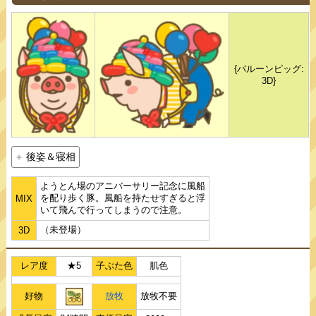
{バルーンピッグ:
3D}
後姿＆寝相
ようとん場のアニバーサリー記念に風船
を配り歩く豚。風船を持たせすぎると浮
MIX
いて飛んで行ってしまうので注意。
（未登場）
3D
レア度
★5
子ぶた色
肌色
好物
放牧
放牧不要