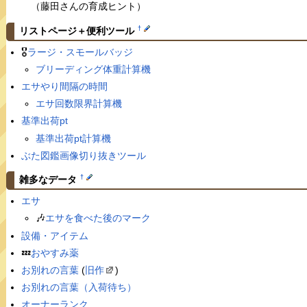
（藤田さんの育成ヒント）
†
リストページ＋便利ツール
🎖
ラージ・スモールバッジ
ブリーディング体重計算機
エサやり間隔の時間
エサ回数限界計算機
基準出荷pt
基準出荷pt計算機
ぶた図鑑画像切り抜きツール
†
雑多なデータ
エサ
🎶
エサを食べた後のマーク
設備・アイテム
💤
おやすみ薬
お別れの言葉
(
旧作
)
お別れの言葉（入荷待ち）
オーナーランク