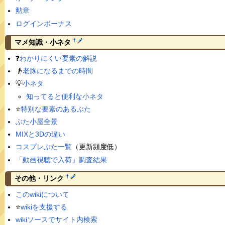
勲章
ログインボーナス
†
マメ知識・小ネタ
❓
わかりにくい要素の解説
👴
老豚になるまでの時間
💡
小ネタ
知ってると便利な小ネタ
⭐️
特別な要素のあるぶた
ぶた小屋全景
MIXと3Dの違い
コスプレぶた一覧
（更新頻度低）
「動画視聴で入荷」調査結果
†
その他・リンク
このwikiについて
⭐️
wikiを支援する
wikiソースでサイト内検索