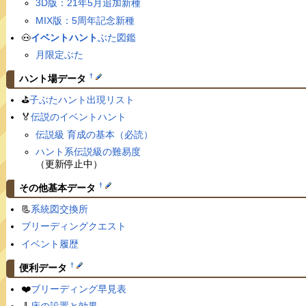
3D版：21年5月追加新種
MIX版：5周年記念新種
🐽
イベントハント
ぶた図鑑
月限定ぶた
†
ハント場データ
⛳️
子ぶたハント出現リスト
🏅
伝説のイベントハント
伝説級 育成の基本（必読）
ハント系伝説級の難易度
（更新停止中）
†
その他基本データ
📃
系統図交換所
ブリーディングクエスト
イベント履歴
†
便利データ
❤️
ブリーディング早見表