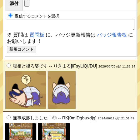
添付
返信するコメントを選択
※ 質問は
質問板
に、バッジ更新報告は
バッジ報告板
に
お願いします！
寝相と後ろ姿です -- りきまる[iFsyLiQI/DU]
2026/06/05 (金) 11:39:14
無事成豚しました！🐽 -- RK[0miDgbuxdjg]
2024/06/11 (火) 21:51:49