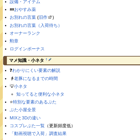
設備・アイテム
💤
おやすみ薬
お別れの言葉
(
旧作
)
お別れの言葉（入荷待ち）
オーナーランク
勲章
ログインボーナス
†
マメ知識・小ネタ
❓
わかりにくい要素の解説
👴
老豚になるまでの時間
💡
小ネタ
知ってると便利な小ネタ
⭐️
特別な要素のあるぶた
ぶた小屋全景
MIXと3Dの違い
コスプレぶた一覧
（更新頻度低）
「動画視聴で入荷」調査結果