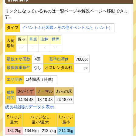
リンクになっているものは一覧ページや解説ページへ移動できま
す。
タイプ
イベントぶた図鑑＞その他イベントぶた（ハント）
豚セ
草原
山林
世界
入荷
場所
‐
‐
‐
‐
最低エサ回数
4回
基準出荷pt
7000pt
最低体重条件
なし
オスレンタル料
-pt
エサ間隔
1時間系（特殊）
おがくず
ノーマル
わらの床
成豚
時間
14:34:48
18:10:48
24:18:00
成長4段階のデータを表示
Sバッジ
バッジなし
Lバッジ
最大
最小/最大
最小
134.2kg
134.5kg
213.7kg
214.0kg