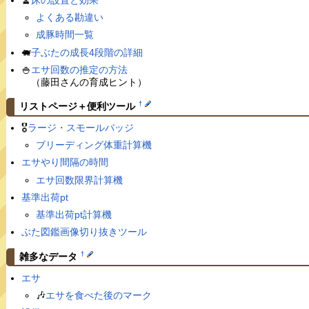
🧹
床の設置と効果
よくある勘違い
成豚時間一覧
🐖
子ぶたの成長4段階の詳細
🍚
エサ回数の推定の方法
（藤田さんの育成ヒント）
†
リストページ＋便利ツール
🎖
ラージ・スモールバッジ
ブリーディング体重計算機
エサやり間隔の時間
エサ回数限界計算機
基準出荷pt
基準出荷pt計算機
ぶた図鑑画像切り抜きツール
†
雑多なデータ
エサ
🎶
エサを食べた後のマーク