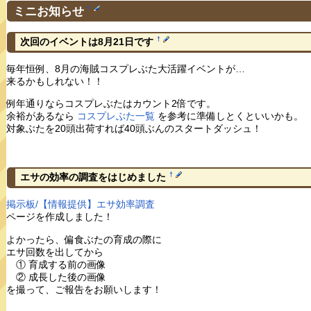
ミニお知らせ
†
†
次回のイベントは8月21日です
毎年恒例、8月の海賊コスプレぶた大活躍イベントが…
来るかもしれない！！
例年通りならコスプレぶたはカウント2倍です。
余裕があるなら
コスプレぶた一覧
を参考に準備しとくといいかも。
対象ぶたを20頭出荷すれば40頭ぶんのスタートダッシュ！
†
エサの効率の調査をはじめました
掲示板/【情報提供】エサ効率調査
ページを作成しました！
よかったら、偏食ぶたの育成の際に
エサ回数を出してから
① 育成する前の画像
② 成長した後の画像
を撮って、ご報告をお願いします！