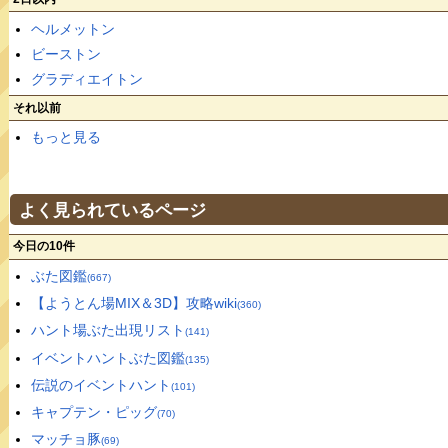
ヘルメットン
ビーストン
グラディエイトン
それ以前
もっと見る
よく見られているページ
今日の10件
ぶた図鑑
(667)
【ようとん場MIX＆3D】攻略wiki
(360)
ハント場ぶた出現リスト
(141)
イベントハントぶた図鑑
(135)
伝説のイベントハント
(101)
キャプテン・ピッグ
(70)
マッチョ豚
(69)