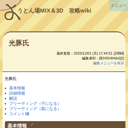
メニュー
うとん場MIX＆3D
攻略wiki
光豚氏
(249d)
最終更新：2025/12/01 (月) 17:44:51
編集者ID：[tEHSV4HdvQ2]
編集メニューを表示
光豚氏
基本情報
詳細情報
解説
ブリーディング（子になる）
ブリーディング（親になる）
コメント欄
基本情報
†