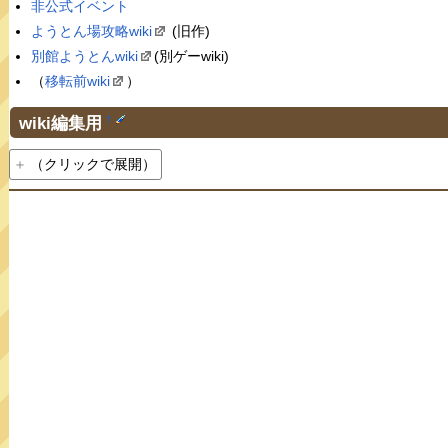
非公式イベント
ようとん場攻略wiki
(旧作)
別館ようとんwiki
(別ゲーwiki)
（
移転前wiki
）
wiki編集用
†
（クリックで展開）