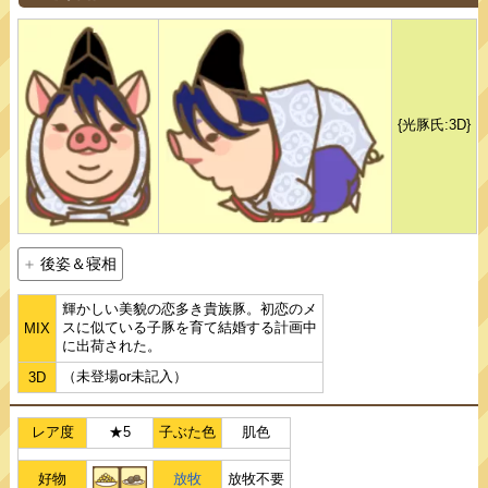
{光豚氏:3D}
後姿＆寝相
輝かしい美貌の恋多き貴族豚。初恋のメ
スに似ている子豚を育て結婚する計画中
MIX
に出荷された。
（未登場or未記入）
3D
レア度
★5
子ぶた色
肌色
好物
放牧
放牧不要