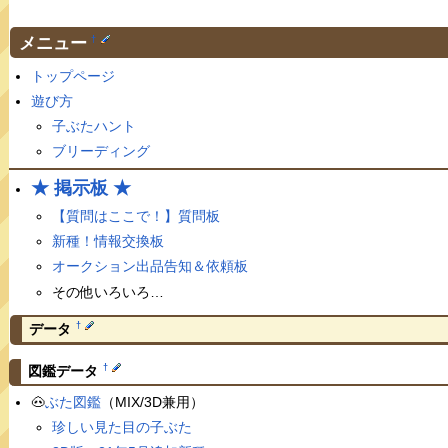
メニュー
†
トップページ
遊び方
子ぶたハント
ブリーディング
★ 掲示板 ★
【質問はここで！】質問板
新種！情報交換板
オークション出品告知＆依頼板
その他いろいろ…
†
データ
†
図鑑データ
🐽
ぶた図鑑
（MIX/3D兼用）
珍しい見た目の子ぶた