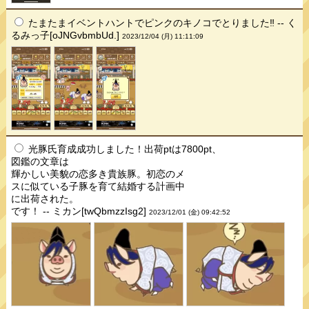
たまたまイベントハントでピンクのキノコでとりました‼️ -- く
るみっ子[oJNGvbmbUd.]
2023/12/04 (月) 11:11:09
光豚氏育成成功しました！出荷ptは7800pt、
図鑑の文章は
輝かしい美貌の恋多き貴族豚。初恋のメ
スに似ている子豚を育て結婚する計画中
に出荷された。
です！ -- ミカン[twQbmzzIsg2]
2023/12/01 (金) 09:42:52