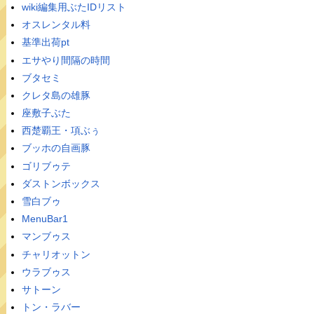
wiki編集用ぶたIDリスト
オスレンタル料
基準出荷pt
エサやり間隔の時間
ブタセミ
クレタ島の雄豚
座敷子ぶた
西楚覇王・項ぶぅ
ブッホの自画豚
ゴリブゥテ
ダストンボックス
雪白ブゥ
MenuBar1
マンブゥス
チャリオットン
ウラブゥス
サトーン
トン・ラバー