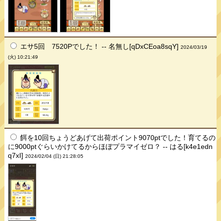
エサ5回 7520Pでした！ -- 名無し[qDxCEoa8sqY]
2024/03/19
(火) 10:21:49
餌を10回ちょうどあげて出荷ポイント9070ptでした！育てるの
に9000ptぐらいかけてるからほぼプラマイゼロ？ -- はる[k4e1edn
q7xI]
2024/02/04 (日) 21:28:05