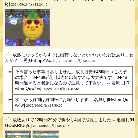
Ig]
2024/09/10 (火) 23:24:45
成豚になってからすぐに出荷しないといけないなどはありませ
んか？ -- 秀[G6EnpZVoa1.]
2022/10/02 (日) 14:32:38
そう言った事等はありません。成長目安➕48時間（この子
の場合→8➕48時間）以内に出荷すれば大丈夫です。8➕48
時間過ぎると老豚になるので注意して下さい。 -- 名無し[lR
wIemQqw4w]
2022/10/02 (日) 14:49:32
次回から質問は質問板にお願いします -- 名無し[lRwIemQq
w4w]
2022/10/02 (日) 14:50:00
放牧ありで22時間29分で餌やり4回で成長しました -- 名無し[H
GOuKRIUq/o]
2021/08/02 (月) 14:14:07