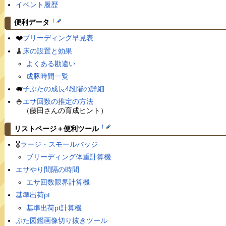
イベント履歴
†
便利データ
❤️
ブリーディング早見表
🧹
床の設置と効果
よくある勘違い
成豚時間一覧
🐖
子ぶたの成長4段階の詳細
🍚
エサ回数の推定の方法
（藤田さんの育成ヒント）
†
リストページ＋便利ツール
🎖
ラージ・スモールバッジ
ブリーディング体重計算機
エサやり間隔の時間
エサ回数限界計算機
基準出荷pt
基準出荷pt計算機
ぶた図鑑画像切り抜きツール