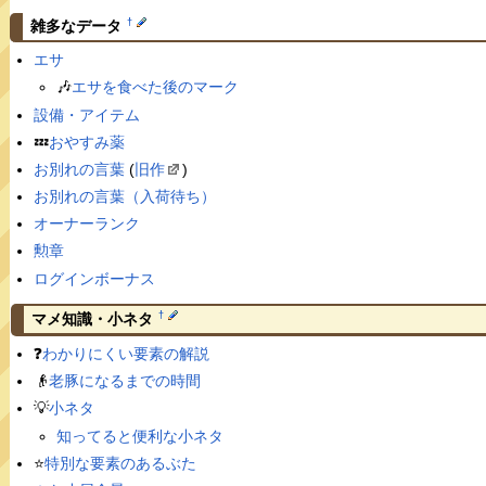
†
雑多なデータ
エサ
🎶
エサを食べた後のマーク
設備・アイテム
💤
おやすみ薬
お別れの言葉
(
旧作
)
お別れの言葉（入荷待ち）
オーナーランク
勲章
ログインボーナス
†
マメ知識・小ネタ
❓
わかりにくい要素の解説
👴
老豚になるまでの時間
💡
小ネタ
知ってると便利な小ネタ
⭐️
特別な要素のあるぶた