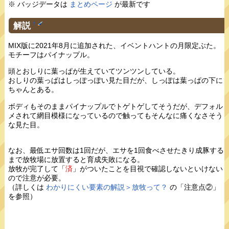
※ バッジデータは
まとめページ
が最新です
解説
†
MIX版に2021年8月に追加された、イベントハントの月限定ぶた。
モチーフはパイナップル。
頭とおしりに葉っぱが生えていてツンツンしている。
おしりの葉っぱはしっぽっぽい見た目だが、しっぽは葉っぱの下に
ちゃんとある。
ボディもそのままパイナップルでトゲトゲしてそうだが、デフォル
メされて網目模様になっているので触ってもそんなに痛くなさそう
な見た目。
なお、最低エサ回数は1回だが、エサを1回食べさせたきり成豚する
まで放牧場に放置すると育成失敗になる。
放牧が完了して「
済
」がついたことを目視で確認しないといけない
ので注意が必要。
（詳しくは
わかりにくい要素の解説＞放牧って？
の「注意点②」
を参照）