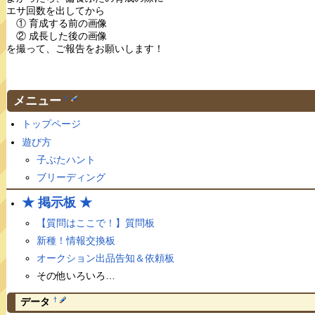
エサ回数を出してから
① 育成する前の画像
② 成長した後の画像
を撮って、ご報告をお願いします！
メニュー
†
トップページ
遊び方
子ぶたハント
ブリーディング
★ 掲示板 ★
【質問はここで！】質問板
新種！情報交換板
オークション出品告知＆依頼板
その他いろいろ…
†
データ