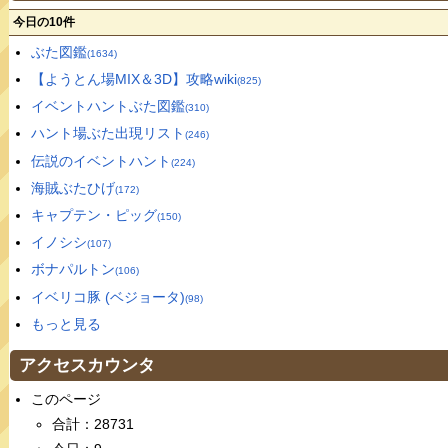
今日の10件
ぶた図鑑
(1634)
【ようとん場MIX＆3D】攻略wiki
(825)
イベントハントぶた図鑑
(310)
ハント場ぶた出現リスト
(246)
伝説のイベントハント
(224)
海賊ぶたひげ
(172)
キャプテン・ピッグ
(150)
イノシシ
(107)
ボナパルトン
(106)
イベリコ豚 (ベジョータ)
(98)
もっと見る
アクセスカウンタ
このページ
合計：28731