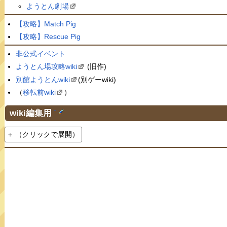
ようとん劇場
【攻略】Match Pig
【攻略】Rescue Pig
非公式イベント
ようとん場攻略wiki
(旧作)
別館ようとんwiki
(別ゲーwiki)
（
移転前wiki
）
wiki編集用
†
（クリックで展開）