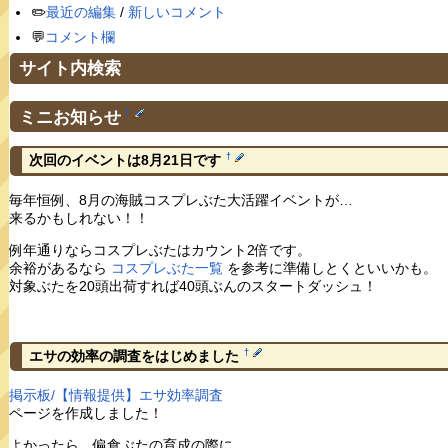
✏️
最近の編集
/
新しいコメント
💬
コメント欄
サイト内検索
ミニお知らせ
†
†
次回のイベントは8月21日です
毎年恒例、8月の海賊コスプレぶた大活躍イベントが…
来るかもしれない！！
例年通りならコスプレぶたはカウント2倍です。
余裕があるなら
コスプレぶた一覧
を参考に準備しとくといいかも。
対象ぶたを20頭出荷すれば40頭ぶんのスタートダッシュ！
†
エサの効率の調査をはじめました
掲示板/【情報提供】エサ効率調査
ページを作成しました！
よかったら、偏食ぶたの育成の際に