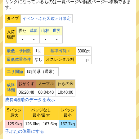
リンクになっているものは一覧ページや解説ページへ移動できま
す。
タイプ
イベントぶた図鑑＞月限定
豚セ
草原
山林
世界
入荷
場所
‐
‐
‐
‐
最低エサ回数
1回
基準出荷pt
3000pt
最低体重条件
なし
オスレンタル料
-pt
エサ間隔
1時間系（通常）
おがくず
ノーマル
わらの床
成豚
時間
06:28:48
08:04:48
10:48:00
成長4段階のデータを表示
Sバッジ
バッジなし
Lバッジ
最大
最小/最大
最小
125.9kg
126.0kg
167.6kg
167.7kg
子ぶたの体重にする