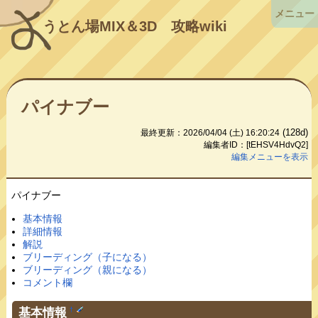
メニュー
うとん場MIX＆3D
攻略wiki
パイナブー
(128d)
最終更新：2026/04/04 (土) 16:20:24
編集者ID：[tEHSV4HdvQ2]
編集メニューを表示
パイナブー
基本情報
詳細情報
解説
ブリーディング（子になる）
ブリーディング（親になる）
コメント欄
基本情報
†