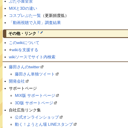
ぶた小屋全景
MIXと3Dの違い
コスプレぶた一覧
（更新頻度低）
「動画視聴で入荷」調査結果
†
その他・リンク
このwikiについて
⭐️
wikiを支援する
wikiソースでサイト内検索
藤田さんのtwitter
藤田さん単独ツイート
開発会社
サポートページ
MIX版 サポートページ
3D版 サポートページ
自社広告リンク集
公式オンラインショップ
動く！ようとん場 LINEスタンプ