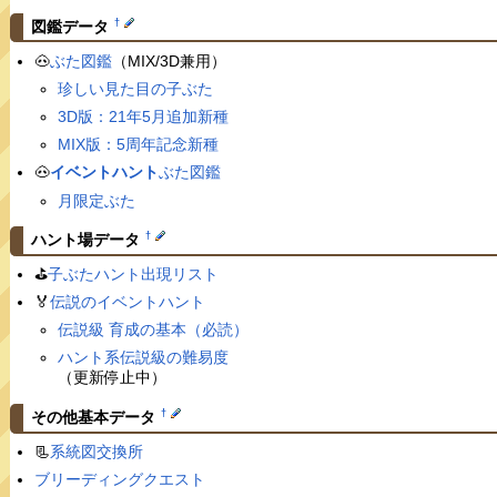
†
図鑑データ
🐽
ぶた図鑑
（MIX/3D兼用）
珍しい見た目の子ぶた
3D版：21年5月追加新種
MIX版：5周年記念新種
🐽
イベントハント
ぶた図鑑
月限定ぶた
†
ハント場データ
⛳️
子ぶたハント出現リスト
🏅
伝説のイベントハント
伝説級 育成の基本（必読）
ハント系伝説級の難易度
（更新停止中）
†
その他基本データ
📃
系統図交換所
ブリーディングクエスト