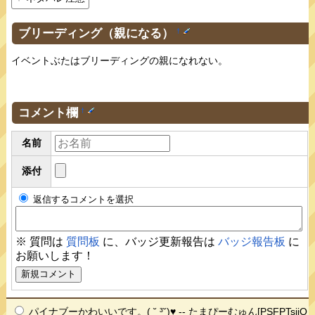
ブリーディング（親になる）
†
イベントぶたはブリーディングの親になれない。
コメント欄
†
名前
添付
返信するコメントを選択
※ 質問は
質問板
に、バッジ更新報告は
バッジ報告板
に
お願いします！
パイナブーかわいいです。(⁠ ⁠˘⁠ ⁠³⁠˘⁠)⁠♥ -- たまぴーむゅん[PSFPTsijQ