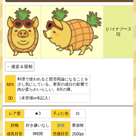
{パイナブー:3
D}
後姿＆寝相
料理で使われると賛否両論になることを
少し気にしている。果実の成分の影響で
MIX
肉が柔らかいらしい。8月の豚。
（未登場or未記入）
3D
レア度
★3
子ぶた色
白
好物
好き嫌いなし
放牧
要放牧
成長目安
8時間
売価目安
2500pt