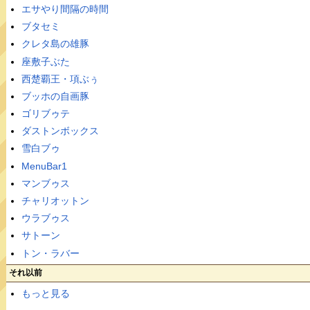
エサやり間隔の時間
ブタセミ
クレタ島の雄豚
座敷子ぶた
西楚覇王・項ぶぅ
ブッホの自画豚
ゴリブゥテ
ダストンボックス
雪白ブゥ
MenuBar1
マンブゥス
チャリオットン
ウラブゥス
サトーン
トン・ラバー
それ以前
もっと見る