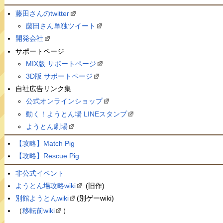
藤田さんのtwitter
藤田さん単独ツイート
開発会社
サポートページ
MIX版 サポートページ
3D版 サポートページ
自社広告リンク集
公式オンラインショップ
動く！ようとん場 LINEスタンプ
ようとん劇場
【攻略】Match Pig
【攻略】Rescue Pig
非公式イベント
ようとん場攻略wiki
(旧作)
別館ようとんwiki
(別ゲーwiki)
（
移転前wiki
）