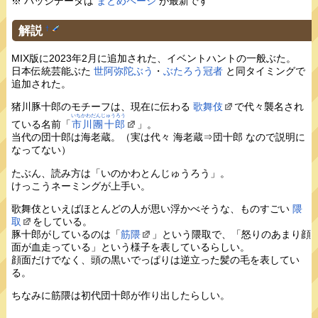
※ バッジデータは
まとめページ
が最新です
解説
†
MIX版に2023年2月に追加された、イベントハントの一般ぶた。
日本伝統芸能ぶた
世阿弥陀ぶう
・
ぶたろう冠者
と同タイミングで
追加された。
猪川豚十郎のモチーフは、現在に伝わる
歌舞伎
で代々襲名され
いちかわだんじゅうろう
ている名前「
市川團十郎
」。
当代の団十郎は海老蔵。（実は代々 海老蔵⇒団十郎 なので説明に
なってない）
たぶん、読み方は「いのかわとんじゅうろう」。
けっこうネーミングが上手い。
歌舞伎といえばほとんどの人が思い浮かべそうな、ものすごい
隈
取
をしている。
豚十郎がしているのは「
筋隈
」という隈取で、「怒りのあまり顔
面が血走っている」という様子を表しているらしい。
顔面だけでなく、頭の黒いでっぱりは逆立った髪の毛を表してい
る。
ちなみに筋隈は初代団十郎が作り出したらしい。