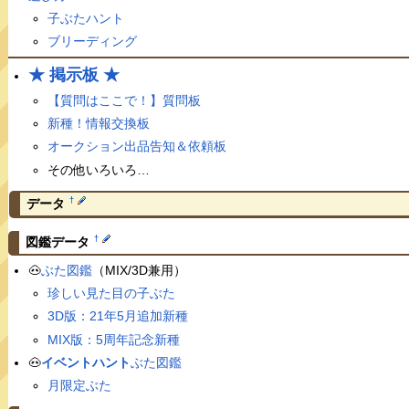
子ぶたハント
ブリーディング
★ 掲示板 ★
【質問はここで！】質問板
新種！情報交換板
オークション出品告知＆依頼板
その他いろいろ…
†
データ
†
図鑑データ
🐽
ぶた図鑑
（MIX/3D兼用）
珍しい見た目の子ぶた
3D版：21年5月追加新種
MIX版：5周年記念新種
🐽
イベントハント
ぶた図鑑
月限定ぶた