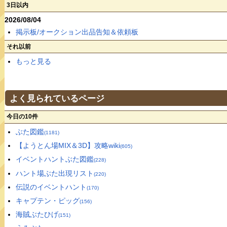
3日以内
2026/08/04
掲示板/オークション出品告知＆依頼板
それ以前
もっと見る
よく見られているページ
今日の10件
ぶた図鑑
(1181)
【ようとん場MIX＆3D】攻略wiki
(605)
イベントハントぶた図鑑
(228)
ハント場ぶた出現リスト
(220)
伝説のイベントハント
(170)
キャプテン・ピッグ
(156)
海賊ぶたひげ
(151)