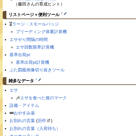
（藤田さんの育成ヒント）
†
リストページ＋便利ツール
🎖
ラージ・スモールバッジ
ブリーディング体重計算機
エサやり間隔の時間
エサ回数限界計算機
基準出荷pt
基準出荷pt計算機
ぶた図鑑画像切り抜きツール
†
雑多なデータ
エサ
🎶
エサを食べた後のマーク
設備・アイテム
💤
おやすみ薬
お別れの言葉
(
旧作
)
お別れの言葉（入荷待ち）
オーナーランク