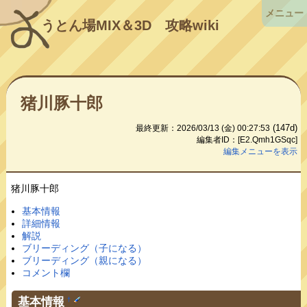
メニュー
うとん場MIX＆3D
攻略wiki
猪川豚十郎
(147d)
最終更新：2026/03/13 (金) 00:27:53
編集者ID：[E2.Qmh1GSqc]
編集メニューを表示
猪川豚十郎
基本情報
詳細情報
解説
ブリーディング（子になる）
ブリーディング（親になる）
コメント欄
基本情報
†