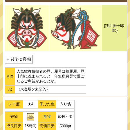
{猪川豚十郎:
3D}
後姿＆寝相
人気歌舞伎役者の豚。屋号は養豚屋。豚
十郎に睨まられると一年無病息災で過ご
MIX
せるご利益があるとか。
（未登場or未記入）
3D
レア度
★4
子ぶた色
うり坊
好物
放牧
放牧不要
成長目安
18時間
売価目安
5000pt