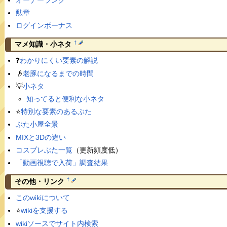
勲章
ログインボーナス
†
マメ知識・小ネタ
❓
わかりにくい要素の解説
👴
老豚になるまでの時間
💡
小ネタ
知ってると便利な小ネタ
⭐️
特別な要素のあるぶた
ぶた小屋全景
MIXと3Dの違い
コスプレぶた一覧
（更新頻度低）
「動画視聴で入荷」調査結果
†
その他・リンク
このwikiについて
⭐️
wikiを支援する
wikiソースでサイト内検索