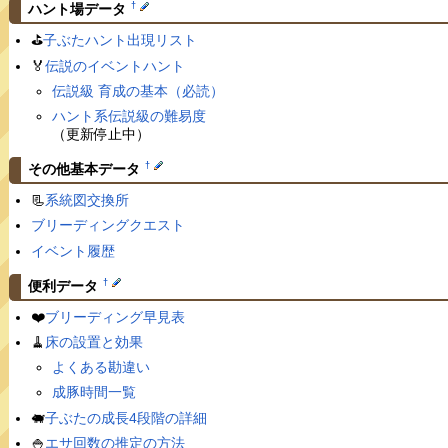
†
ハント場データ
⛳️
子ぶたハント出現リスト
🏅
伝説のイベントハント
伝説級 育成の基本（必読）
ハント系伝説級の難易度
（更新停止中）
†
その他基本データ
📃
系統図交換所
ブリーディングクエスト
イベント履歴
†
便利データ
❤️
ブリーディング早見表
🧹
床の設置と効果
よくある勘違い
成豚時間一覧
🐖
子ぶたの成長4段階の詳細
🍚
エサ回数の推定の方法