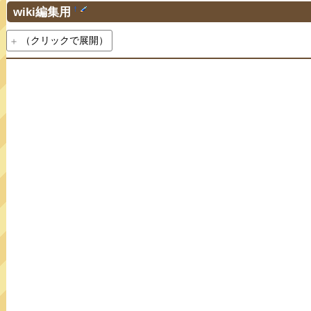
wiki編集用
†
（クリックで展開）