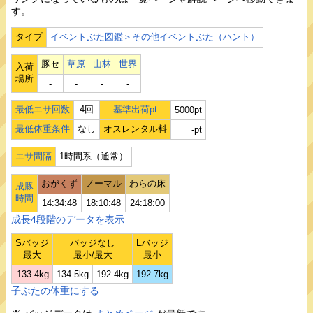
す。
タイプ
イベントぶた図鑑＞その他イベントぶた（ハント）
豚セ
草原
山林
世界
入荷
場所
‐
‐
‐
‐
最低エサ回数
4回
基準出荷pt
5000pt
最低体重条件
なし
オスレンタル料
-pt
エサ間隔
1時間系（通常）
おがくず
ノーマル
わらの床
成豚
時間
14:34:48
18:10:48
24:18:00
成長4段階のデータを表示
Sバッジ
バッジなし
Lバッジ
最大
最小/最大
最小
133.4kg
134.5kg
192.4kg
192.7kg
子ぶたの体重にする