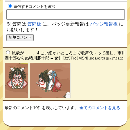
返信するコメントを選択
※ 質問は
質問板
に、バッジ更新報告は
バッジ報告板
に
お願いします！
風貌が、、、すごい細かいところまで歌舞伎～って感じ。市川
團十郎ならぬ猪川豚十郎 -- 猪川[3z5TrcJMSrI]
2023/02/05 (日) 17:28:25
最新のコメント10件を表示しています。
全てのコメントを見る