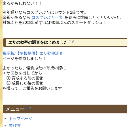
来るかもしれない！！
例年通りならコスプレぶたはカウント2倍です。
余裕があるなら
コスプレぶた一覧
を参考に準備しとくといいかも。
対象ぶたを20頭出荷すれば40頭ぶんのスタートダッシュ！
†
エサの効率の調査をはじめました
掲示板/【情報提供】エサ効率調査
ページを作成しました！
よかったら、偏食ぶたの育成の際に
エサ回数を出してから
① 育成する前の画像
② 成長した後の画像
を撮って、ご報告をお願いします！
メニュー
†
トップページ
遊び方