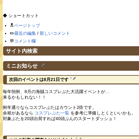
◆ ショートカット
🔝
ページトップ
✏️
最近の編集
/
新しいコメント
💬
コメント欄
サイト内検索
ミニお知らせ
†
†
次回のイベントは8月21日です
毎年恒例、8月の海賊コスプレぶた大活躍イベントが…
来るかもしれない！！
例年通りならコスプレぶたはカウント2倍です。
余裕があるなら
コスプレぶた一覧
を参考に準備しとくといいかも。
対象ぶたを20頭出荷すれば40頭ぶんのスタートダッシュ！
†