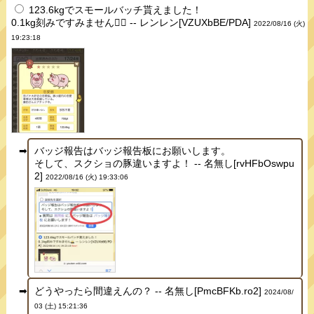
123.6kgでスモールバッチ貰えました！
0.1kg刻みですみません🙇‍♂️ -- レンレン[VZUXbBE/PDA]
2022/08/16 (火)
19:23:18
バッジ報告はバッジ報告板にお願いします。
そして、スクショの豚違いますよ！ -- 名無し[rvHFbOswpu
2]
2022/08/16 (火) 19:33:06
どうやったら間違えんの？ -- 名無し[PmcBFKb.ro2]
2024/08/
03 (土) 15:21:36