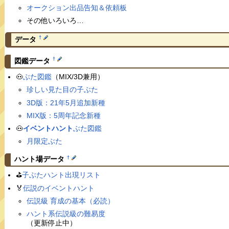
オークション出品告知＆依頼板
その他いろいろ…
†
データ
†
図鑑データ
🐽
ぶた図鑑
（MIX/3D兼用）
珍しい見た目の子ぶた
3D版：21年5月追加新種
MIX版：5周年記念新種
🐽
イベントハント
ぶた図鑑
月限定ぶた
†
ハント場データ
⛳️
子ぶたハント出現リスト
🏅
伝説のイベントハント
伝説級 育成の基本（必読）
ハント系伝説級の難易度
（更新停止中）