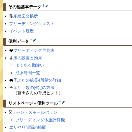
†
その他基本データ
📃
系統図交換所
ブリーディングクエスト
イベント履歴
†
便利データ
❤️
ブリーディング早見表
🧹
床の設置と効果
よくある勘違い
成豚時間一覧
🐖
子ぶたの成長4段階の詳細
🍚
エサ回数の推定の方法
（藤田さんの育成ヒント）
†
リストページ＋便利ツール
🎖
ラージ・スモールバッジ
ブリーディング体重計算機
エサやり間隔の時間