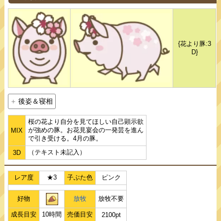
{花より豚:3
D}
後姿＆寝相
桜の花より自分を見てほしい自己顕示欲
が強めの豚。お花見宴会の一発芸を進ん
MIX
で引き受ける。4月の豚。
（テキスト未記入）
3D
レア度
★3
子ぶた色
ピンク
好物
放牧
放牧不要
成長目安
10時間
売価目安
2100pt