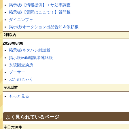
掲示板/【情報提供】エサ効率調査
掲示板/【質問はここで！】質問板
ダイニンブゥ
掲示板/オークション出品告知＆依頼板
2日以内
2026/08/08
掲示板/ネタバレ雑談板
掲示板/wiki編集者連絡板
系統図交換所
ブーサー
ぶたのじゃく
それ以前
もっと見る
よく見られているページ
今日の10件