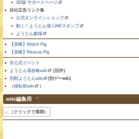
3D版 サポートページ
自社広告リンク集
公式オンラインショップ
動く！ようとん場 LINEスタンプ
ようとん劇場
【攻略】Match Pig
【攻略】Rescue Pig
非公式イベント
ようとん場攻略wiki
(旧作)
別館ようとんwiki
(別ゲーwiki)
（
移転前wiki
）
wiki編集用
†
（クリックで展開）