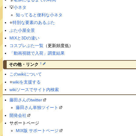
💡
小ネタ
知ってると便利な小ネタ
⭐️
特別な要素のあるぶた
ぶた小屋全景
MIXと3Dの違い
コスプレぶた一覧
（更新頻度低）
「動画視聴で入荷」調査結果
†
その他・リンク
このwikiについて
⭐️
wikiを支援する
wikiソースでサイト内検索
藤田さんのtwitter
藤田さん単独ツイート
開発会社
サポートページ
MIX版 サポートページ