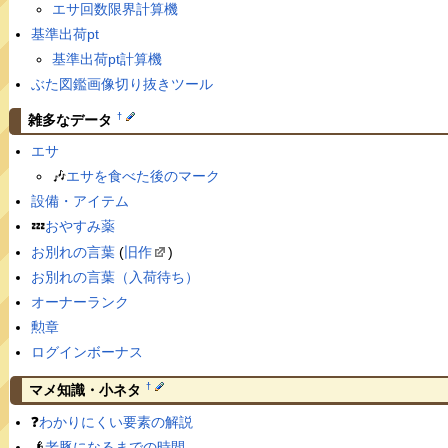
エサ回数限界計算機
基準出荷pt
基準出荷pt計算機
ぶた図鑑画像切り抜きツール
†
雑多なデータ
エサ
🎶
エサを食べた後のマーク
設備・アイテム
💤
おやすみ薬
お別れの言葉
(
旧作
)
お別れの言葉（入荷待ち）
オーナーランク
勲章
ログインボーナス
†
マメ知識・小ネタ
❓
わかりにくい要素の解説
👴
老豚になるまでの時間