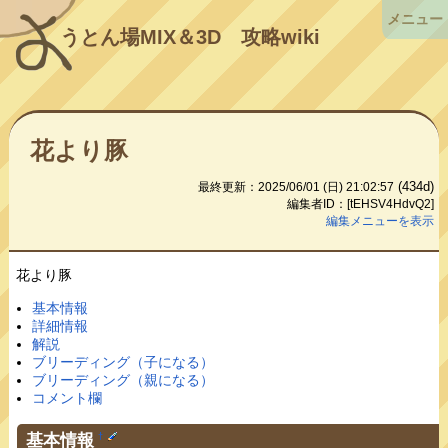
メニュー
うとん場MIX＆3D
攻略wiki
花より豚
(434d)
最終更新：2025/06/01 (日) 21:02:57
編集者ID：[tEHSV4HdvQ2]
編集メニューを表示
花より豚
基本情報
詳細情報
解説
ブリーディング（子になる）
ブリーディング（親になる）
コメント欄
基本情報
†