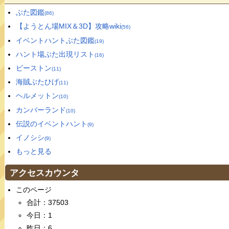
ぶた図鑑
(86)
【ようとん場MIX＆3D】攻略wiki
(56)
イベントハントぶた図鑑
(19)
ハント場ぶた出現リスト
(16)
ビーストン
(11)
海賊ぶたひげ
(11)
ヘルメットン
(10)
カンバーランド
(10)
伝説のイベントハント
(9)
イノシシ
(9)
もっと見る
アクセスカウンタ
このページ
合計：37503
今日：1
昨日：6