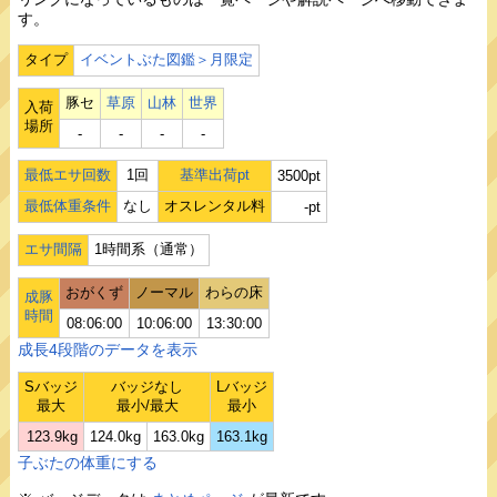
す。
タイプ
イベントぶた図鑑＞月限定
豚セ
草原
山林
世界
入荷
場所
‐
‐
‐
‐
最低エサ回数
1回
基準出荷pt
3500pt
最低体重条件
なし
オスレンタル料
-pt
エサ間隔
1時間系（通常）
おがくず
ノーマル
わらの床
成豚
時間
08:06:00
10:06:00
13:30:00
成長4段階のデータを表示
Sバッジ
バッジなし
Lバッジ
最大
最小/最大
最小
123.9kg
124.0kg
163.0kg
163.1kg
子ぶたの体重にする