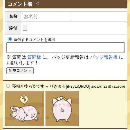
コメント欄
†
名前
添付
返信するコメントを選択
※ 質問は
質問板
に、バッジ更新報告は
バッジ報告板
に
お願いします！
寝相と後ろ姿です -- りきまる[iFsyLiQI/DU]
2026/07/12 (日) 21:10:06