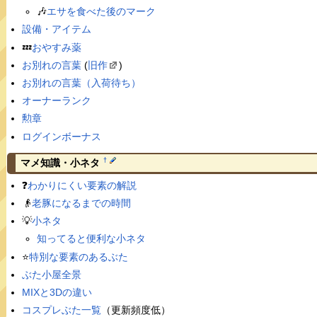
🎶
エサを食べた後のマーク
設備・アイテム
💤
おやすみ薬
お別れの言葉
(
旧作
)
お別れの言葉（入荷待ち）
オーナーランク
勲章
ログインボーナス
†
マメ知識・小ネタ
❓
わかりにくい要素の解説
👴
老豚になるまでの時間
💡
小ネタ
知ってると便利な小ネタ
⭐️
特別な要素のあるぶた
ぶた小屋全景
MIXと3Dの違い
コスプレぶた一覧
（更新頻度低）