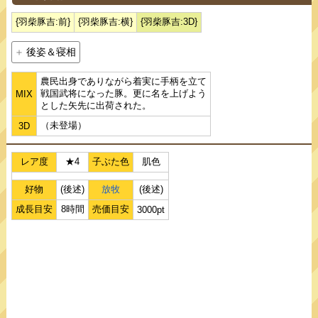
{羽柴豚吉:前}
{羽柴豚吉:横}
{羽柴豚吉:3D}
後姿＆寝相
農民出身でありながら着実に手柄を立て
戦国武将になった豚。更に名を上げよう
MIX
とした矢先に出荷された。
（未登場）
3D
レア度
★4
子ぶた色
肌色
好物
(後述)
放牧
(後述)
成長目安
8時間
売価目安
3000pt