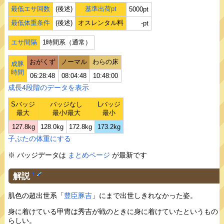
最低エサ回数
(後述)
基準出荷pt
5000pt
最低体重条件
(後述)
オスレンタル料
-pt
エサ間隔
1時間系（通常）
おがくず
ノーマル
わらの床
成豚
時間
06:28:48
08:04:48
10:48:00
成長4段階のデータを表示
Sバッジ
バッジなし
Lバッジ
最大
最小/最大
最小
127.8kg
128.0kg
172.8kg
173.2kg
子ぶたの体重にする
※ バッジデータは
まとめページ
が最新です
解説
†
肌色の超出世系「
豊臣豚吉
」にまで出世しきれなかった姿。
身に着けている甲冑は秀吉が戦のときに身に着けていたというもの
らしい。