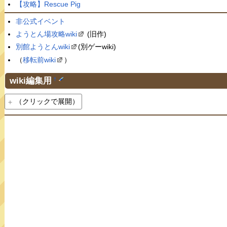
【攻略】Rescue Pig
非公式イベント
ようとん場攻略wiki
(旧作)
別館ようとんwiki
(別ゲーwiki)
（
移転前wiki
）
wiki編集用
†
（クリックで展開）