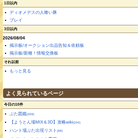
1日以内
ディオメデスの人喰い豚
ブレイ
3日以内
2026/08/04
掲示板/オークション出品告知＆依頼板
掲示板/新種！情報交換板
それ以前
もっと見る
よく見られているページ
今日の10件
ぶた図鑑
(309)
【ようとん場MIX＆3D】攻略wiki
(204)
ハント場ぶた出現リスト
(68)