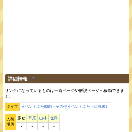
詳細情報
†
リンクになっているものは一覧ページや解説ページへ移動できま
す。
タイプ
イベントぶた図鑑＞その他イベントぶた（伝説級）
豚セ
草原
山林
世界
入荷
場所
‐
‐
‐
‐