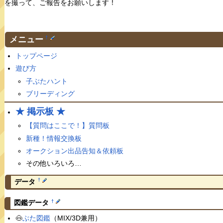
を撮って、ご報告をお願いします！
メニュー
†
トップページ
遊び方
子ぶたハント
ブリーディング
★ 掲示板 ★
【質問はここで！】質問板
新種！情報交換板
オークション出品告知＆依頼板
その他いろいろ…
†
データ
†
図鑑データ
🐽
ぶた図鑑
（MIX/3D兼用）