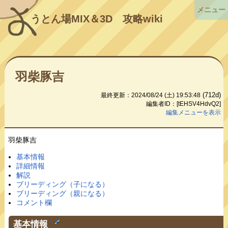
メニュー
うとん場MIX＆3D
攻略wiki
羽柴豚吉
(712d)
最終更新：2024/08/24 (土) 19:53:48
編集者ID：[tEHSV4HdvQ2]
編集メニューを表示
羽柴豚吉
基本情報
詳細情報
解説
ブリーディング（子になる）
ブリーディング（親になる）
コメント欄
基本情報
†