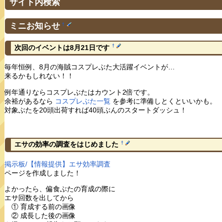
サイト内検索
ミニお知らせ
†
†
次回のイベントは8月21日です
毎年恒例、8月の海賊コスプレぶた大活躍イベントが…
来るかもしれない！！
例年通りならコスプレぶたはカウント2倍です。
余裕があるなら
コスプレぶた一覧
を参考に準備しとくといいかも。
対象ぶたを20頭出荷すれば40頭ぶんのスタートダッシュ！
†
エサの効率の調査をはじめました
掲示板/【情報提供】エサ効率調査
ページを作成しました！
よかったら、偏食ぶたの育成の際に
エサ回数を出してから
① 育成する前の画像
② 成長した後の画像