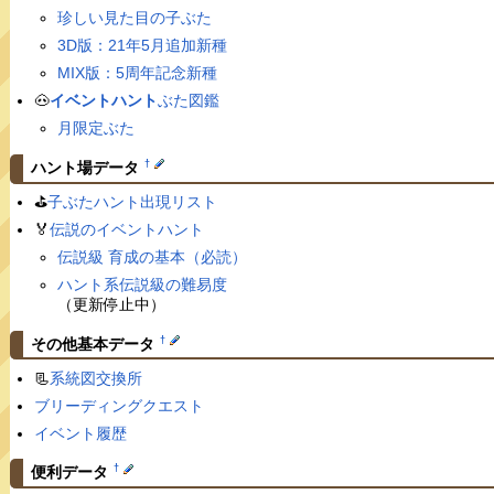
珍しい見た目の子ぶた
3D版：21年5月追加新種
MIX版：5周年記念新種
🐽
イベントハント
ぶた図鑑
月限定ぶた
†
ハント場データ
⛳️
子ぶたハント出現リスト
🏅
伝説のイベントハント
伝説級 育成の基本（必読）
ハント系伝説級の難易度
（更新停止中）
†
その他基本データ
📃
系統図交換所
ブリーディングクエスト
イベント履歴
†
便利データ