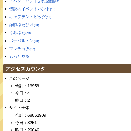
イベントハントぶた図鑑
(61)
伝説のイベントハント
(45)
キャプテン・ピッグ
(43)
海賊ぶたひげ
(33)
うみぶた
(29)
ボナパルトン
(28)
マッチョ豚
(27)
もっと見る
アクセスカウンタ
このページ
合計：13959
今日：4
昨日：2
サイト全体
合計：68862909
今日：3251
昨日：20646