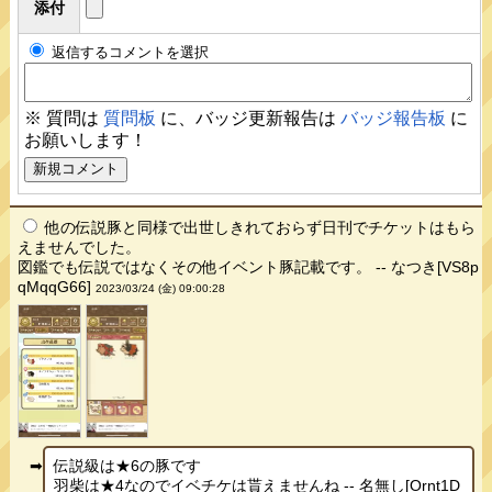
添付
返信するコメントを選択
※ 質問は
質問板
に、バッジ更新報告は
バッジ報告板
に
お願いします！
他の伝説豚と同様で出世しきれておらず日刊でチケットはもら
えませんでした。
図鑑でも伝説ではなくその他イベント豚記載です。 -- なつき[VS8p
qMqqG66]
2023/03/24 (金) 09:00:28
伝説級は★6の豚です
羽柴は★4なのでイベチケは貰えませんね -- 名無し[Ornt1D