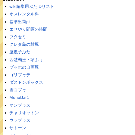
wiki編集用ぶたIDリスト
オスレンタル料
基準出荷pt
エサやり間隔の時間
ブタセミ
クレタ島の雄豚
座敷子ぶた
西楚覇王・項ぶぅ
ブッホの自画豚
ゴリブゥテ
ダストンボックス
雪白ブゥ
MenuBar1
マンブゥス
チャリオットン
ウラブゥス
サトーン