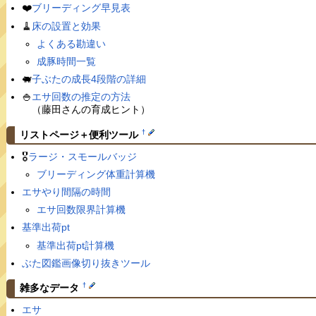
❤️
ブリーディング早見表
🧹
床の設置と効果
よくある勘違い
成豚時間一覧
🐖
子ぶたの成長4段階の詳細
🍚
エサ回数の推定の方法
（藤田さんの育成ヒント）
†
リストページ＋便利ツール
🎖
ラージ・スモールバッジ
ブリーディング体重計算機
エサやり間隔の時間
エサ回数限界計算機
基準出荷pt
基準出荷pt計算機
ぶた図鑑画像切り抜きツール
†
雑多なデータ
エサ