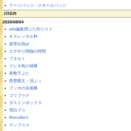
ラージバッジ・スモールバッジ
2日以内
2026/08/04
wiki編集用ぶたIDリスト
オスレンタル料
基準出荷pt
エサやり間隔の時間
ブタセミ
クレタ島の雄豚
座敷子ぶた
西楚覇王・項ぶぅ
ブッホの自画豚
ゴリブゥテ
ダストンボックス
雪白ブゥ
MenuBar1
マンブゥス