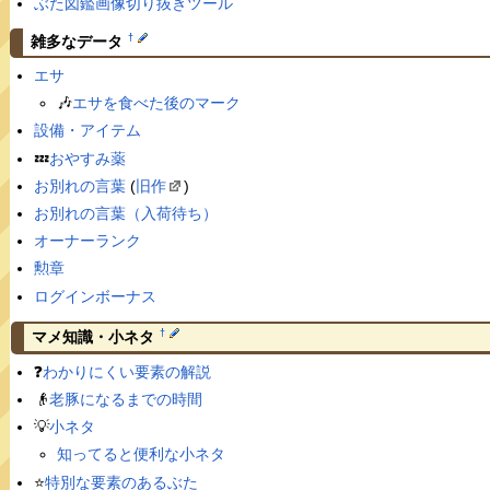
ぶた図鑑画像切り抜きツール
†
雑多なデータ
エサ
🎶
エサを食べた後のマーク
設備・アイテム
💤
おやすみ薬
お別れの言葉
(
旧作
)
お別れの言葉（入荷待ち）
オーナーランク
勲章
ログインボーナス
†
マメ知識・小ネタ
❓
わかりにくい要素の解説
👴
老豚になるまでの時間
💡
小ネタ
知ってると便利な小ネタ
⭐️
特別な要素のあるぶた