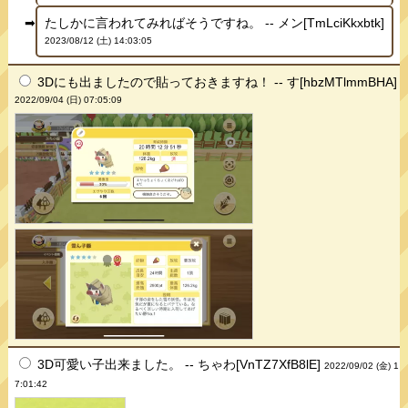
たしかに言われてみればそうですね。 -- メン[TmLciKkxbtk]
2023/08/12 (土) 14:03:05
3Dにも出ましたので貼っておきますね！ -- す[hbzMTlmmBHA]
2022/09/04 (日) 07:05:09
3D可愛い子出来ました。 -- ちゃわ[VnTZ7XfB8lE]
2022/09/02 (金) 1
7:01:42