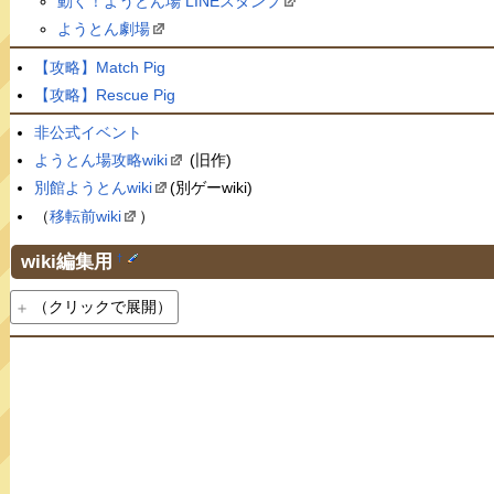
動く！ようとん場 LINEスタンプ
ようとん劇場
【攻略】Match Pig
【攻略】Rescue Pig
非公式イベント
ようとん場攻略wiki
(旧作)
別館ようとんwiki
(別ゲーwiki)
（
移転前wiki
）
wiki編集用
†
（クリックで展開）