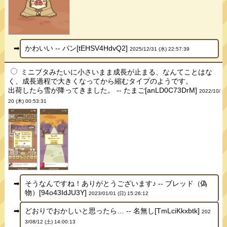
かわいい -- パン[tEHSV4HdvQ2]
2025/12/31 (水) 22:57:39
ミニブタみたいに小さいまま成長が止まる、なんてことはな
く、成長過程で大きくなってから縮むタイプのようです。
出荷したら雪が降ってきました。 -- たまご[anLD0C73DrM]
2022/10/
20 (木) 00:53:31
そうなんですね！ありがとうございます♪ -- ブレッド（偽
物）[94o43IdJU3Y]
2023/01/01 (日) 15:26:12
どおりでおかしいと思ったら… -- 名無し[TmLciKkxbtk]
202
3/08/12 (土) 14:00:13