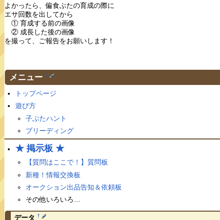
よかったら、偏食ぶたの育成の際に
エサ回数を出してから
① 育成する前の画像
② 成長した後の画像
を撮って、ご報告をお願いします！
メニュー
†
トップページ
遊び方
子ぶたハント
ブリーディング
★ 掲示板 ★
【質問はここで！】質問板
新種！情報交換板
オークション出品告知＆依頼板
その他いろいろ…
†
データ