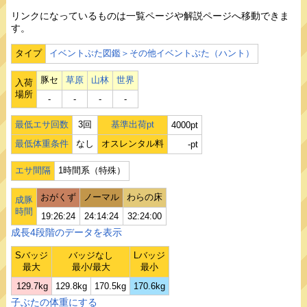
リンクになっているものは一覧ページや解説ページへ移動できま
す。
タイプ
イベントぶた図鑑＞その他イベントぶた（ハント）
豚セ
草原
山林
世界
入荷
場所
‐
‐
‐
‐
最低エサ回数
3回
基準出荷pt
4000pt
最低体重条件
なし
オスレンタル料
-pt
エサ間隔
1時間系（特殊）
おがくず
ノーマル
わらの床
成豚
時間
19:26:24
24:14:24
32:24:00
成長4段階のデータを表示
Sバッジ
バッジなし
Lバッジ
最大
最小/最大
最小
129.7kg
129.8kg
170.5kg
170.6kg
子ぶたの体重にする