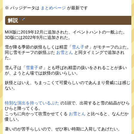
※ バッジデータは
まとめページ
が最新です
解説
†
MIX版に2019年12月に追加された、イベントハントの一般ぶた。
3D版には2022年9月に追加された。
雪が降る季節の妖怪もしくは精霊「
雪ん子
」がモチーフのぶた。
同じ雪モチーフの妖怪ぶた
お雪とん
と同タイミングで追加され
た。
雪ん子は「
雪童子
」とも呼ばれ精霊の扱いをされることが多い
が、ようとん場では妖怪の扱いらしい。
妖怪とはいえ、ちまっこくて可愛らしいのであんまり脅威には感じ
ない。
特別な演出を持っているぶた
の1頭で、出荷すると雪の結晶がひら
ひらと降ってくる。
こっちに向かって吹雪かせてくる
お雪とん
と比べると、なんだか
優しい。
暑いのが苦手らしいので、ぜひ寒い時期に入荷してあげたい。