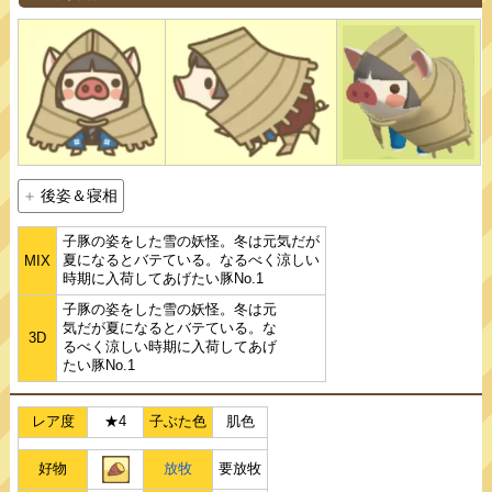
後姿＆寝相
子豚の姿をした雪の妖怪。冬は元気だが
夏になるとバテている。なるべく涼しい
MIX
時期に入荷してあげたい豚No.1
子豚の姿をした雪の妖怪。冬は元
気だが夏になるとバテている。な
3D
るべく涼しい時期に入荷してあげ
たい豚No.1
レア度
★4
子ぶた色
肌色
好物
放牧
要放牧