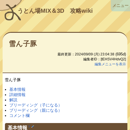
メニュー
うとん場MIX＆3D
攻略wiki
雪ん子豚
(695d)
最終更新：2024/09/09 (月) 23:04:38
編集者ID：[tEHSV4HdvQ2]
編集メニューを表示
雪ん子豚
基本情報
詳細情報
解説
ブリーディング（子になる）
ブリーディング（親になる）
コメント欄
基本情報
†