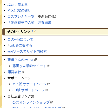
ぶた小屋全景
MIXと3Dの違い
コスプレぶた一覧
（更新頻度低）
「動画視聴で入荷」調査結果
†
その他・リンク
このwikiについて
⭐️
wikiを支援する
wikiソースでサイト内検索
藤田さんのtwitter
藤田さん単独ツイート
開発会社
サポートページ
MIX版 サポートページ
3D版 サポートページ
自社広告リンク集
公式オンラインショップ