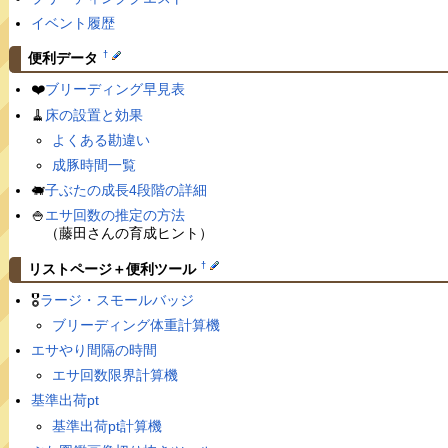
イベント履歴
†
便利データ
❤️
ブリーディング早見表
🧹
床の設置と効果
よくある勘違い
成豚時間一覧
🐖
子ぶたの成長4段階の詳細
🍚
エサ回数の推定の方法
（藤田さんの育成ヒント）
†
リストページ＋便利ツール
🎖
ラージ・スモールバッジ
ブリーディング体重計算機
エサやり間隔の時間
エサ回数限界計算機
基準出荷pt
基準出荷pt計算機