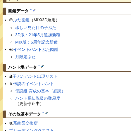
†
図鑑データ
🐽
ぶた図鑑
（MIX/3D兼用）
珍しい見た目の子ぶた
3D版：21年5月追加新種
MIX版：5周年記念新種
🐽
イベントハント
ぶた図鑑
月限定ぶた
†
ハント場データ
⛳️
子ぶたハント出現リスト
🏅
伝説のイベントハント
伝説級 育成の基本（必読）
ハント系伝説級の難易度
（更新停止中）
†
その他基本データ
📃
系統図交換所
ブリーディングクエスト