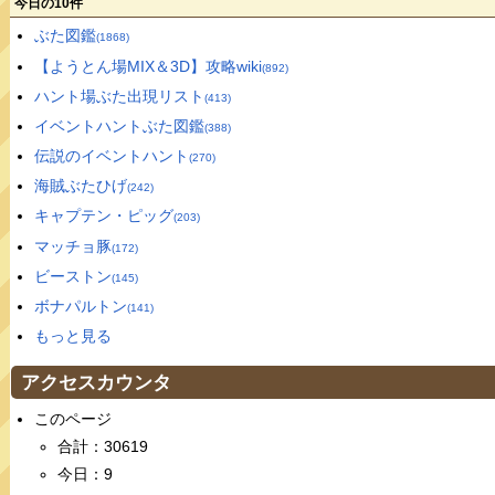
今日の10件
ぶた図鑑
(1868)
【ようとん場MIX＆3D】攻略wiki
(892)
ハント場ぶた出現リスト
(413)
イベントハントぶた図鑑
(388)
伝説のイベントハント
(270)
海賊ぶたひげ
(242)
キャプテン・ピッグ
(203)
マッチョ豚
(172)
ビーストン
(145)
ボナパルトン
(141)
もっと見る
アクセスカウンタ
このページ
合計：30619
今日：9