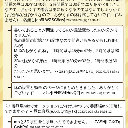
間系の豚は3Dでは40分、2時間系では80分でエサを食べました。
なので、おがくずの場合は更に短くなるのではないでしょうか？
(まだ始めたばかりなので、おがくずの床は試してないです。すみ
ません) -- 名無し[do5LWZSC8cw]
2022/01/28 (金) 14:36:41
書いてあることが間違ってるのか最近変わったのか分かり
ませんが、
私の最近の記憶だと(記憶なので間違いもあるかもしれませ
んが)
MIXのおがくず床は、1時間系は45分or47分、2時間系は90
分
3Dのおがくず床は、1時間系は30分or32分、2時間系は60
分
だったかと思います。 -- zash[tXDusXf4E7U]
2022/01/28 (金) 1
5:16:45
床の設置と効果 のページにまとめときました。ありがとう
ございます！ -- パン[tEHSV4HdvQ2]
2022/01/28 (金) 15:25:13
養豚場mixでオークションにかけたやつって養豚場mix3D落札
できますか？ -- 豚に真珠[eXxUQ49jyTk]
2022/01/27 (木) 19:53:12
mixと3Dは互換性は無いのでできません。 -- ZASH[LGtXTq
GwhPg]
2022/01/27 (木) 20:02:07