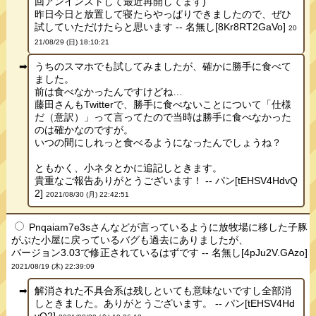
回アンインストして最近再開してます)
昨日今日と放置して寝たらやっぱりできましたので、ぜひ
試していただけたらと思います -- 名無し[8Kr8RT2GaVo]
20
21/08/29 (日) 18:10:21
うちのスマホでも試してみましたが、確かに勝手に食べて
ました。
前は食べなかったんですけどね…
藤田さんもTwitterで、勝手に食べないことについて「仕様
だ（意訳）」って言ってたので当時は勝手に食べなかった
のは確かなのですが。
いつの間にしれっと食べるようになったんでしょうね？
ともかく、小ネタとかに追記しときます。
貴重なご報告ありがとうございます！ -- パン[tEHSV4HdvQ
2]
2021/08/30 (月) 22:42:51
Pnqaiam7e3sさんなどが言っているように放牧場に移した子豚
がぶた小屋に戻っているバグも過去にありましたが、
バージョン3.03で修正されているはずです -- 名無し[4pJu2V.GAzo]
2021/08/19 (木) 22:39:09
解消された不具合系は残しといても意味ないですし全部消
しときました。ありがとうございます。 -- パン[tEHSV4Hd