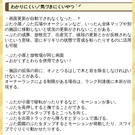
†
わかりにくい／気づきにくいやつ
・画面更新が自動でされなくなった…？
ぶた小屋／ぶた広場やオークションなど、いったん全体マップや別
の施設に移動しないと状況の更新がされないことがある。
→ぶたの成豚、放牧完了、出産完了、値段の更新とかが反映されな
いという意味。逆にギリギリの状態で育成を粘ったりするのに活用
も可能
・ぶた小屋と放牧場が同じ画面
→おがくずとわらを併用できない！
・施設の拡張の前に、オノとつるはしで木と岩を除去しなければい
けないことがある。
オーナーランクによる制限がある場合は、ランク到達後に木岩が出
現する。
・ぶたが小屋で寝転がったりするなど、モーションが多い。
・ぶたを長押しすると撫でることができる。
・ぶたをダブルタップするとこっちを向く。
・ぶたを出荷トラックから降ろすとダッシュで逃げる。
・ぶた図鑑のぶたをタップするとモーションが発動したり、スワイ
プでぐりぐり動かせたりする。