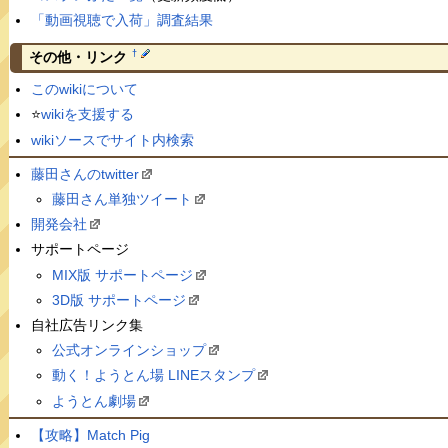
「動画視聴で入荷」調査結果
†
その他・リンク
このwikiについて
⭐️
wikiを支援する
wikiソースでサイト内検索
藤田さんのtwitter
藤田さん単独ツイート
開発会社
サポートページ
MIX版 サポートページ
3D版 サポートページ
自社広告リンク集
公式オンラインショップ
動く！ようとん場 LINEスタンプ
ようとん劇場
【攻略】Match Pig