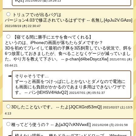
vQ2]
2021/08/20 (金) 19:26:13
トリュフで♪が出るバグは
バージョン4.03で修正されているはずです -- 名無し[4pJu2V.GAzo]
2021/08/19 (木) 22:30:47
【寝てる間に勝手にエサを食べてくれる】
というのは、iPhoneの画面が落ちたらダメですか？
3Dを初めてプレイして最初の子豚を3匹飼育している状況で、餌を
6つ放置しておきましたが、食べることなくゲージが減っていまし
た。やり方を教えて下さい。 -- p-chan[d4beDsyczXw]
2021/07/01 (木)
03:44:21
そりゃそうです…
ずーっと画面をつけっぱにしとかないとダメなので電池に
も画面にも負担がかかるのであまり多用はできないワザで
す。 -- パン[tEHSV4HdvQ2]
2021/07/01 (木) 05:51:37
3Dしたことないです。 -- たよ[JQCXGrd53mQ]
2021/02/27 (土) 13:5
4:13
種ってどう使うの？ -- あ[a3Q7cKNVwxE]
2021/02/08 (月) 23:01:58
植えたい場所へ、種をドラッグアンドドロップ -- Windows