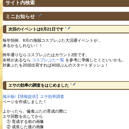
サイト内検索
ミニお知らせ
†
†
次回のイベントは8月21日です
毎年恒例、8月の海賊コスプレぶた大活躍イベントが…
来るかもしれない！！
例年通りならコスプレぶたはカウント2倍です。
余裕があるなら
コスプレぶた一覧
を参考に準備しとくといいかも。
対象ぶたを20頭出荷すれば40頭ぶんのスタートダッシュ！
†
エサの効率の調査をはじめました
掲示板/【情報提供】エサ効率調査
ページを作成しました！
よかったら、偏食ぶたの育成の際に
エサ回数を出してから
① 育成する前の画像
② 成長した後の画像