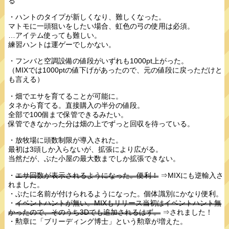
る
・ハントのタイプが新しくなり、難しくなった。
マトモに一頭狙いをしたい場合、虹色の弓の使用は必須。
…アイテム使っても難しい。
練習ハントは運ゲーでしかない。
・フンバと空調設備の値段がいずれも1000pt上がった。
（MIXでは1000ptの値下げがあったので、元の値段に戻っただけと
も言える）
・畑でエサを育てることが可能に。
タネから育てる。直接購入の半分の値段。
全部で100個まで保管できるみたい。
保管できなかった分は畑の上でずっと回収を待っている。
・放牧場に頭数制限が導入された。
最初は3頭しか入らないが、拡張により広がる。
当然だが、ぶた小屋の最大数までしか拡張できない。
・
エサ回数が表示されるようになった。便利！
⇒MIXにも逆輸入さ
れました。
・ぶたに名前が付けられるようになった。個体識別にかなり便利。
・
イベントハントが無い。MIXもリリース当初はイベントハント無
かったので、そのうち3Dでも追加されるはず。
⇒されました！
・勲章に「ブリーディング博士」という勲章が増えた。