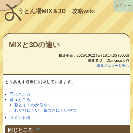
メニュー
うとん場MIX＆3D
攻略wiki
MIXと3Dの違い
(300d)
最終更新：2025/10/12 (日) 18:14:35
編集者ID：[DbmcpcjvI0Y]
編集メニューを表示
とりあえず適当に列挙していきます。
同じところ
違うところ
割とすぐわかるやつ
わかりにくい／気づきにくいやつ
コメント欄
同じところ
†