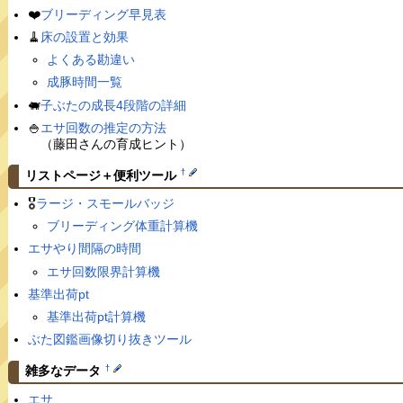
❤️
ブリーディング早見表
🧹
床の設置と効果
よくある勘違い
成豚時間一覧
🐖
子ぶたの成長4段階の詳細
🍚
エサ回数の推定の方法
（藤田さんの育成ヒント）
†
リストページ＋便利ツール
🎖
ラージ・スモールバッジ
ブリーディング体重計算機
エサやり間隔の時間
エサ回数限界計算機
基準出荷pt
基準出荷pt計算機
ぶた図鑑画像切り抜きツール
†
雑多なデータ
エサ