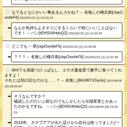
なでるとなにかいい事あるんスかね？ -- 名無しの権兵衛[cbpO
xivfeF6]
2022/01/15 (土) 12:31:12
なんか気持ちよさそうにするくらいで特にいいことはない
です！ -- パン[tEHSV4HdvQ2]
2022/01/15 (土) 12:43:35
どこでも -- 草[cbpOxivfeF6]
2022/01/15 (土) 12:30:46
？？？ -- 名無しの権兵衛[cbpOxivfeF6]
2022/01/15 (土) 12:31:35
MIXでも画面つけっぱなし、エサ大量放置で勝手に食べてくれ
ますよ！
それとは別の話なのかな……？ -- 名無し[8Kr8RT2GaVo]
2021/08/29
(日) 08:05:43
そうなんですか？
確認したのだいぶ前なのでもしかしたら仕様変更とかあっ
たのかもですね。 -- パン[tEHSV4HdvQ2]
2021/08/29 (日) 13:26:
23
2018年、カマプアアが出た辺りから自分は使ってました(一