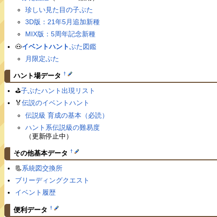
珍しい見た目の子ぶた
3D版：21年5月追加新種
MIX版：5周年記念新種
🐽
イベントハント
ぶた図鑑
月限定ぶた
†
ハント場データ
⛳️
子ぶたハント出現リスト
🏅
伝説のイベントハント
伝説級 育成の基本（必読）
ハント系伝説級の難易度
（更新停止中）
†
その他基本データ
📃
系統図交換所
ブリーディングクエスト
イベント履歴
†
便利データ