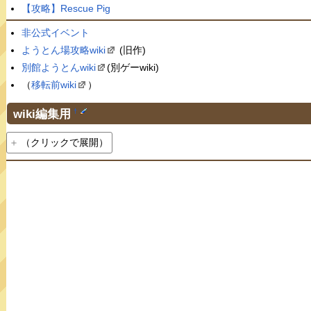
【攻略】Rescue Pig
非公式イベント
ようとん場攻略wiki
(旧作)
別館ようとんwiki
(別ゲーwiki)
（
移転前wiki
）
wiki編集用
†
（クリックで展開）