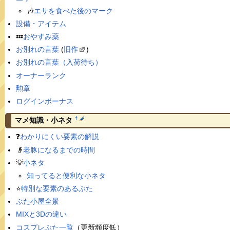
🎶
エサを食べた後のマーク
設備・アイテム
💤
おやすみ薬
お別れの言葉
(
旧作
)
お別れの言葉（入荷待ち）
オーナーランク
勲章
ログインボーナス
†
マメ知識・小ネタ
❓
わかりにくい要素の解説
👴
老豚になるまでの時間
💡
小ネタ
知ってると便利な小ネタ
⭐️
特別な要素のあるぶた
ぶた小屋全景
MIXと3Dの違い
コスプレぶた一覧
（更新頻度低）