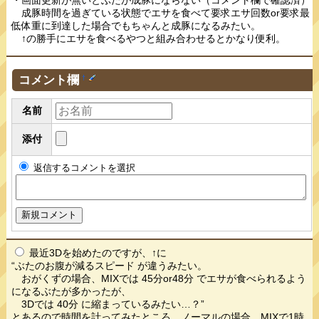
・画面更新が無いとぶたが成豚にならない（コメント欄で確認済）
成豚時間を過ぎている状態でエサを食べて要求エサ回数or要求最
低体重に到達した場合でもちゃんと成豚になるみたい。
↑の勝手にエサを食べるやつと組み合わせるとかなり便利。
コメント欄
†
名前
添付
返信するコメントを選択
最近3Dを始めたのですが、↑に
“ぶたのお腹が減るスピード が違うみたい。
おがくずの場合、MIXでは 45分or48分 でエサが食べられるよう
になるぶたが多かったが、
3Dでは 40分 に縮まっているみたい…？”
とあるので時間を計ってみたところ、ノーマルの場合、MIXで1時