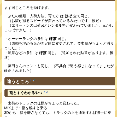
まず同じところを挙げます。
・ぶたの種類、入荷方法、育て方 は
ほぼ
全て同じ。
（お腹が減るスピードが変わっているみたいです。後述）
（エリートンの出荷ptとレンタル料が変わっていました。元がし
ょっぱすぎた…）
・オーナーランクの条件は
ほぼ
同じ。
（図鑑を埋める％が固定値に変更されて、要求量がちょっと減り
ました。）
・勲章などの条件 は
ほぼ
同じ。（追加された勲章があります。後
述）
・藤田さんのヒントも同じ。（不具合で違う感じになってましたが
修正されました）
違うところ
†
†
割とすぐわかるやつ
・出荷のトラックの仕様がちょっと変わった。
MIXまで：指を離すと乗る
3Dから：指を離さなくても、トラックの上を通過すれば勝手に乗