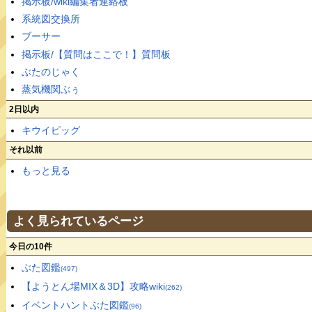
掲示板/wiki編集者連絡板
系統図交換所
ブーサー
掲示板/【質問はここで！】質問板
ぶたのじゃく
蒸気機関ぶぅ
2日以内
キウイピッグ
それ以前
もっと見る
よく見られているページ
今日の10件
ぶた図鑑
(497)
【ようとん場MIX＆3D】攻略wiki
(262)
イベントハントぶた図鑑
(96)