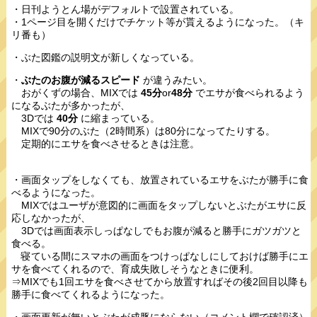
・日刊ようとん場がデフォルトで設置されている。
・1ページ目を開くだけでチケット等が貰えるようになった。（キ
リ番も）
・ぶた図鑑の説明文が新しくなっている。
・
ぶたのお腹が減るスピード
が違うみたい。
おがくずの場合、MIXでは
45分
or
48分
でエサが食べられるよう
になるぶたが多かったが、
3Dでは
40分
に縮まっている。
MIXで90分のぶた（2時間系）は80分になってたりする。
定期的にエサを食べさせるときは注意。
・画面タップをしなくても、放置されているエサをぶたが勝手に食
べるようになった。
MIXではユーザが意図的に画面をタップしないとぶたがエサに反
応しなかったが、
3Dでは画面表示しっぱなしでもお腹が減ると勝手にガツガツと
食べる。
寝ている間にスマホの画面をつけっぱなしにしておけば勝手にエ
サを食べてくれるので、育成失敗しそうなときに便利。
⇒MIXでも1回エサを食べさせてから放置すればその後2回目以降も
勝手に食べてくれるようになった。