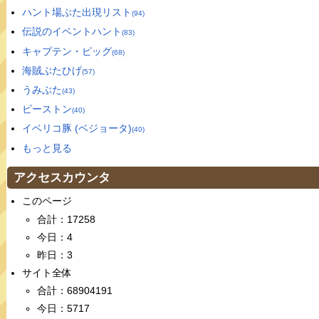
ハント場ぶた出現リスト
(94)
伝説のイベントハント
(83)
キャプテン・ピッグ
(68)
海賊ぶたひげ
(57)
うみぶた
(43)
ビーストン
(40)
イベリコ豚 (ベジョータ)
(40)
もっと見る
アクセスカウンタ
このページ
合計：17258
今日：4
昨日：3
サイト全体
合計：68904191
今日：5717