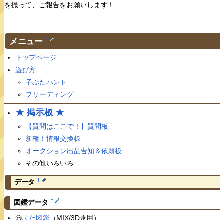
を撮って、ご報告をお願いします！
メニュー
†
トップページ
遊び方
子ぶたハント
ブリーディング
★ 掲示板 ★
【質問はここで！】質問板
新種！情報交換板
オークション出品告知＆依頼板
その他いろいろ…
†
データ
†
図鑑データ
🐽
ぶた図鑑
（MIX/3D兼用）