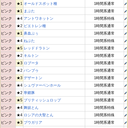
ピンク
★1
オールドスポット種
1時間系通常
ピンク
★1
まぶた
1時間系通常
ピンク
★4
アントワネットン
1時間系特殊
ピンク
★2
ピエトレン種
1時間系通常
ピンク
★1
鼻血ぶぅ
1時間系通常
ピンク
★4
ねぶた
1時間系特殊
ピンク
★5
レッドドラトン
1時間系通常
ピンク
★2
キルトン
1時間系通常
ピンク
★3
ロブータ
1時間系通常
ピンク
★2
バンブゥ
1時間系通常
ピンク
★3
デザートン
1時間系通常
ピンク
★4
シュヴァーベンホール
1時間系通常
ピンク
★2
寧郷豚
1時間系通常
ピンク
★5
ブリティッシュロップ
1時間系通常
ピンク
★4
舞妓とん
1時間系特殊
ピンク
★4
ロシアの大聖とん
1時間系特殊
ピンク
★3
ブウガリア
1時間系通常