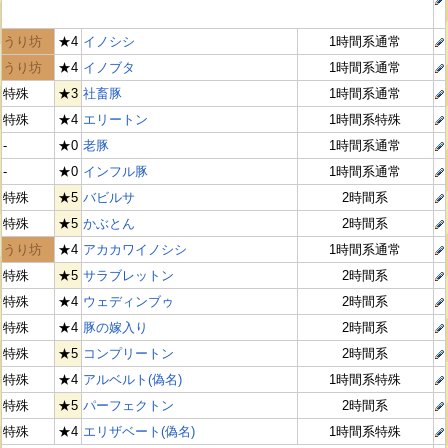
うり坊
★4
イノシシ
1時間系通常
うり坊
★4
イノブタ
1時間系通常
特殊
★3
社畜豚
1時間系通常
特殊
★4
エリートン
1時間系特殊
-
★0
老豚
1時間系通常
-
★0
インフル豚
1時間系通常
特殊
★5
バビルサ
2時間系
特殊
★5
かぶとん
2時間系
うり坊
★4
アカカワイノシシ
1時間系通常
特殊
★5
サラブレットン
2時間系
特殊
★4
ウェディンブゥ
2時間系
特殊
★4
豚の嫁入り
2時間系
特殊
★5
コンプリートン
2時間系
特殊
★4
アルベルト(偽名)
1時間系特殊
特殊
★5
パーフェクトン
2時間系
特殊
★4
エリザベート(偽名)
1時間系特殊