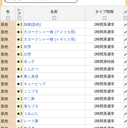
レ
色
名前
タイプ情報
ア
肌色
★1
雑種(肌色)
1時間系通常
肌色
★1
大ヨークシャー種 (アメリカ系)
1時間系通常
肌色
★1
大ヨークシャー種 (イギリス系)
1時間系通常
肌色
★1
長男
1時間系通常
肌色
★1
次男
1時間系通常
肌色
★3
末っ子
1時間系特殊
肌色
★1
とんかつ
1時間系通常
肌色
★4
豚と真珠
1時間系通常
肌色
★2
キューピッグ
1時間系通常
肌色
★3
ミニブタ
1時間系通常
肌色
★1
中二豚
1時間系通常
肌色
★1
落ちブタ
1時間系通常
肌色
★3
うみぶた
1時間系通常
肌色
★2
レース豚
1時間系通常