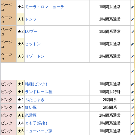
ベージ
★4
モーラ・ロマニョーラ
1時間系通常
ュ
ベージ
★1
トンフー
1時間系通常
ュ
ベージ
★2
DJブー
1時間系通常
ュ
ベージ
★3
ヒットン
1時間系通常
ュ
ベージ
★3
リゾートン
1時間系通常
ュ
ピンク
★1
雑種(ピンク)
1時間系通常
ピンク
★1
ランドレース種
1時間系特殊
ピンク
★4
ぶたちょき
2時間系
ピンク
★4
紅い豚
2時間系
ピンク
★1
恋愛豚
1時間系通常
ピンク
★4
とも子(偽名)
1時間系通常
ピンク
★3
ニューハーブ豚
1時間系通常