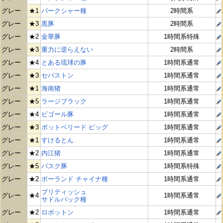
グレー
★1
バークシャー種
2時間系
グレー
★3
黒豚
2時間系
グレー
★2
金華豚
1時間系特殊
グレー
★3
重力に逆らえない
2時間系
グレー
★4
とある琉球の豚
1時間系通常
グレー
★3
セバストン
1時間系通常
グレー
★1
海南猪
1時間系通常
グレー
★5
ラージブラック
1時間系通常
グレー
★4
ビゴール豚
1時間系通常
グレー
★3
ポットベリード ピッグ
1時間系通常
グレー
★1
すけるとん
1時間系通常
グレー
★2
内江猪
1時間系通常
グレー
★5
バスク豚
1時間系特殊
グレー
★2
ポーランド チャイナ種
1時間系通常
ブリティッシュ
グレー
★4
1時間系通常
サドルバック種
グレー
★2
ロボットン
1時間系通常