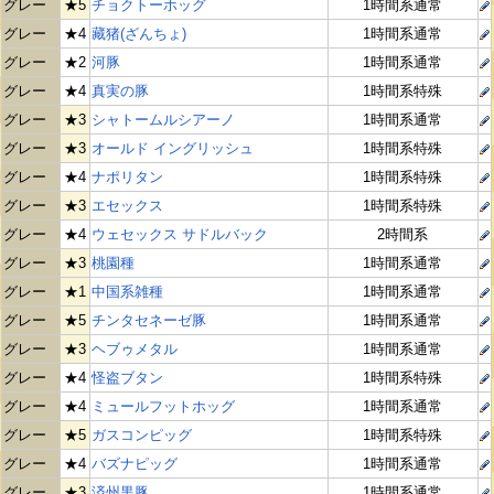
グレー
★5
チョクトーホッグ
1時間系通常
グレー
★4
藏猪(ざんちょ)
1時間系通常
グレー
★2
河豚
1時間系通常
グレー
★4
真実の豚
1時間系特殊
グレー
★3
シャトームルシアーノ
1時間系通常
グレー
★3
オールド イングリッシュ
1時間系特殊
グレー
★4
ナポリタン
1時間系特殊
グレー
★3
エセックス
1時間系特殊
グレー
★4
ウェセックス サドルバック
2時間系
グレー
★3
桃園種
1時間系通常
グレー
★1
中国系雑種
1時間系通常
グレー
★5
チンタセネーゼ豚
1時間系通常
グレー
★3
ヘブゥメタル
1時間系通常
グレー
★4
怪盗ブタン
1時間系特殊
グレー
★4
ミュールフットホッグ
1時間系通常
グレー
★5
ガスコンピッグ
1時間系特殊
グレー
★4
バズナピッグ
1時間系通常
グレー
★3
済州黒豚
1時間系通常