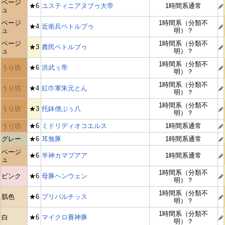
ベージ
★6
ユスティニアヌブゥ大帝
1時間系通常
ュ
ベージ
1時間系（分類不
★4
近衛兵ペトルブゥ
ュ
明）？
ベージ
1時間系（分類不
★3
農民ペトルブゥ
ュ
明）？
1時間系（分類不
うり坊
★6
洪武ぅ帝
明）？
1時間系（分類不
うり坊
★4
紅巾軍朱元とん
明）？
1時間系（分類不
うり坊
★3
托鉢僧ぶぅ八
明）？
うり坊
★6
ミドリディオコエルス
1時間系通常
グレー
★6
耳無豚
1時間系通常
ベージ
★6
半神カマプアア
1時間系通常
ュ
1時間系（分類不
ピンク
★6
母豚ヘンウェン
明）？
1時間系（分類不
肌色
★6
プリパルチッス
明）？
1時間系（分類不
白
★6
マイクロ賽神豚
明）？