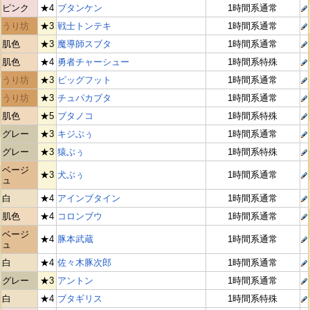
ピンク
★4
ブタンケン
1時間系通常
うり坊
★3
戦士トンテキ
1時間系通常
肌色
★3
魔導師スブタ
1時間系通常
肌色
★4
勇者チャーシュー
1時間系特殊
うり坊
★3
ピッグフット
1時間系通常
うり坊
★3
チュパカブタ
1時間系通常
肌色
★5
ブタノコ
1時間系特殊
グレー
★3
キジぶぅ
1時間系通常
グレー
★3
猿ぶぅ
1時間系特殊
ベージ
★3
犬ぶぅ
1時間系通常
ュ
白
★4
アインブタイン
1時間系通常
肌色
★4
コロンブウ
1時間系通常
ベージ
★4
豚本武蔵
1時間系通常
ュ
白
★4
佐々木豚次郎
1時間系通常
グレー
★3
アントン
1時間系通常
白
★4
ブタギリス
1時間系特殊