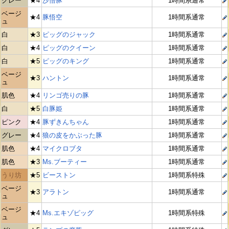
グレー
★4
沙悟豚
1時間系通常
ベージ
★4
豚悟空
1時間系通常
ュ
白
★3
ピッグのジャック
1時間系通常
白
★4
ピッグのクイーン
1時間系通常
白
★5
ピッグのキング
1時間系通常
ベージ
★3
ハントン
1時間系通常
ュ
肌色
★4
リンゴ売りの豚
1時間系通常
白
★5
白豚姫
1時間系通常
ピンク
★4
豚ずきんちゃん
1時間系通常
グレー
★4
狼の皮をかぶった豚
1時間系通常
肌色
★4
マイクロブタ
1時間系通常
肌色
★3
Ms.ブーティー
1時間系通常
うり坊
★5
ビーストン
1時間系特殊
ベージ
★3
アラトン
1時間系通常
ュ
ベージ
★4
Ms.エキゾピッグ
1時間系特殊
ュ