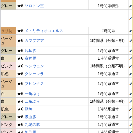
グレー
★6
ソロトン王
1時間系特殊
うり坊
★6
メトリディオコエルス
2時間系
ベージ
★6
カマプアア
1時間系（分類不明）
ュ
グレー
★6
片耳豚
1時間系通常
白
★6
賽神豚
1時間系通常
ピンク
★6
ヘンウェン
1時間系（分類不明）
肌色
★6
クレーマラ
1時間系通常
ベージ
★6
ブヒンクス
1時間系通常
ュ
白
★6
一角ぶぅ
1時間系通常
白
★4
二角ぶぅ
1時間系（分類不明）
肌色
★6
豚魚
1時間系通常
グレー
★6
吸血豚
1時間系通常
ピンク
★6
九尾の豚
1時間系通常
ピンク
★4
妲己豚
1時間系通常