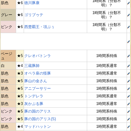
1時間系（分類不
肌色
★6
徳川豚康
明）？
1時間系（分類不
グレー
★6
ゴリブゥテ
明）？
1時間系（分類不
ピンク
★6
西楚覇王・項ぶぅ
明）？
ベージ
★5
クレオパトンラ
1時間系特殊
ュ
白
★4
三蔵豚師
1時間系通常
肌色
★3
オペラ座の怪豚
1時間系通常
肌色
★5
豚山の金さん
1時間系特殊
肌色
★5
アニブーサリー
1時間系特殊
肌色
★5
トンデレラ
1時間系通常
肌色
★3
灰かぶる豚
1時間系通常
ピンク
★5
豚の国のアリス
1時間系特殊
ピンク
★5
豚の国のアリス(S)
1時間系特殊
肌色
★4
マッドハットン
1時間系通常