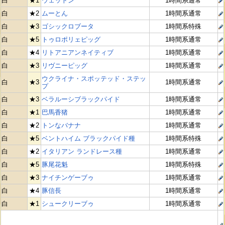
白
★1
ウェットン
1時間系通常
白
★2
ムーとん
1時間系通常
白
★3
ゴシックロブータ
1時間系特殊
白
★5
トゥロポリェピッグ
1時間系通常
白
★4
リトアニアンネイティブ
1時間系通常
白
★3
リヴニーピッグ
1時間系通常
ウクライナ・スポッテッド・ステッ
白
★3
1時間系通常
プ
白
★3
ベラルーシブラックパイド
1時間系通常
白
★1
巴馬香猪
1時間系通常
白
★2
トンなバナナ
1時間系通常
白
★5
ベントハイム ブラックパイド種
1時間系特殊
白
★2
イタリアン ランドレース種
1時間系通常
白
★5
豚尾花魁
1時間系特殊
白
★3
ナイチンゲーブゥ
1時間系通常
白
★4
豚信長
1時間系通常
白
★1
シュークリーブゥ
1時間系通常