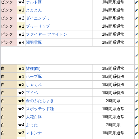
ピンク
★4
ケルト豚
1時間系通常
ピンク
★1
とまとん
1時間系通常
ピンク
★2
ダイニンブゥ
1時間系通常
ピンク
★1
ブゥーリップ
1時間系通常
ピンク
★2
ファイヤー ファイトン
1時間系通常
ピンク
★4
関羽雲豚
1時間系通常
白
★1
雑種(白)
1時間系通常
白
★1
ハーブ豚
1時間系特殊
白
★3
しゃくれ
1時間系特殊
白
★2
ブイベ
1時間系特殊
白
★5
金のぶたちょき
2時間系
白
★2
スポッテッド種
1時間系通常
白
★2
大花白豚
1時間系通常
白
★4
ぶった
2時間系
白
★3
マトンナ
1時間系通常