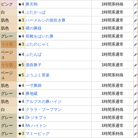
ピンク
★4
豚天狗
1時間系特殊
白
★4
ぶたかっぱ
1時間系通常
肌色
★3
ハーメルンの笛吹き豚
1時間系通常
肌色
★3
裸の豚様
1時間系通常
グレー
★4
長靴をはいた豚
1時間系通常
うり坊
★3
ぶたのじゃく
1時間系通常
ベージ
★4
ぶたんば
1時間系通常
ュ
うり坊
★5
酒吞豚子
1時間系通常
ベージ
★5
ぶうぶく茶釜
1時間系特殊
ュ
肌色
★4
一寸豚師
1時間系通常
グレー
★4
豚地蔵
1時間系通常
肌色
★4
アルプスの豚ハイジ
1時間系通常
白
★4
クララ・ブーブマン
1時間系特殊
グレー
★4
Dr.ジキブゥ
1時間系通常
グレー
★4
Mr.ハイトン
1時間系通常
グレー
★3
マミーピッグ
1時間系特殊