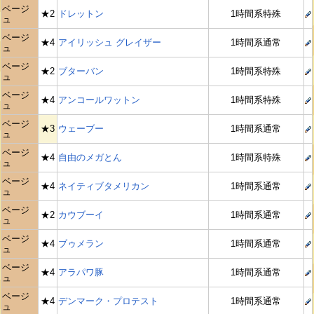
ベージ
★2
ドレットン
1時間系特殊
ュ
ベージ
★4
アイリッシュ グレイザー
1時間系通常
ュ
ベージ
★2
ブターバン
1時間系特殊
ュ
ベージ
★4
アンコールワットン
1時間系特殊
ュ
ベージ
★3
ウェーブー
1時間系通常
ュ
ベージ
★4
自由のメガとん
1時間系特殊
ュ
ベージ
★4
ネイティブタメリカン
1時間系通常
ュ
ベージ
★2
カウブーイ
1時間系通常
ュ
ベージ
★4
ブゥメラン
1時間系通常
ュ
ベージ
★4
アラパワ豚
1時間系通常
ュ
ベージ
★4
デンマーク・プロテスト
1時間系通常
ュ