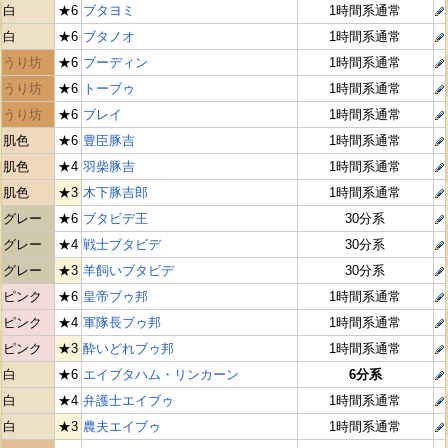
白
★6
ブタヨミ
1時間系通常
白
★6
ブタノオ
1時間系通常
うり坊
★6
ブーディン
1時間系通常
うり坊
★6
トーブゥ
1時間系通常
うり坊
★6
ブレイ
1時間系通常
肌色
★6
豊臣豚吉
1時間系通常
肌色
★4
羽柴豚吉
1時間系通常
肌色
★3
木下豚吉郎
1時間系通常
グレー
★6
ブタビデ王
30分系
グレー
★4
戦士ブタビデ
30分系
グレー
★3
羊飼いブタビデ
30分系
ピンク
★6
皇帝ブゥ邦
1時間系通常
ピンク
★4
軍隊長ブゥ邦
1時間系通常
ピンク
★3
酔いどれブゥ邦
1時間系通常
白
★6
エイブタハム・リンカーン
6分系
白
★4
弁護士エイブゥ
1時間系通常
白
★3
農夫エイブゥ
1時間系通常