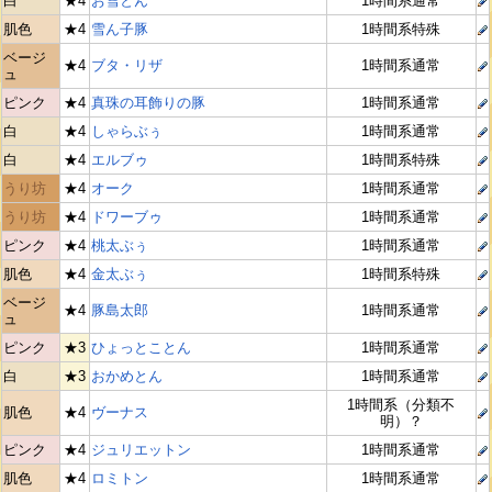
白
★4
お雪とん
1時間系通常
肌色
★4
雪ん子豚
1時間系特殊
ベージ
★4
ブタ・リザ
1時間系通常
ュ
ピンク
★4
真珠の耳飾りの豚
1時間系通常
白
★4
しゃらぶぅ
1時間系通常
白
★4
エルブゥ
1時間系特殊
うり坊
★4
オーク
1時間系通常
うり坊
★4
ドワーブゥ
1時間系通常
ピンク
★4
桃太ぶぅ
1時間系通常
肌色
★4
金太ぶぅ
1時間系特殊
ベージ
★4
豚島太郎
1時間系通常
ュ
ピンク
★3
ひょっとことん
1時間系通常
白
★3
おかめとん
1時間系通常
1時間系（分類不
肌色
★4
ヴーナス
明）？
ピンク
★4
ジュリエットン
1時間系通常
肌色
★4
ロミトン
1時間系通常