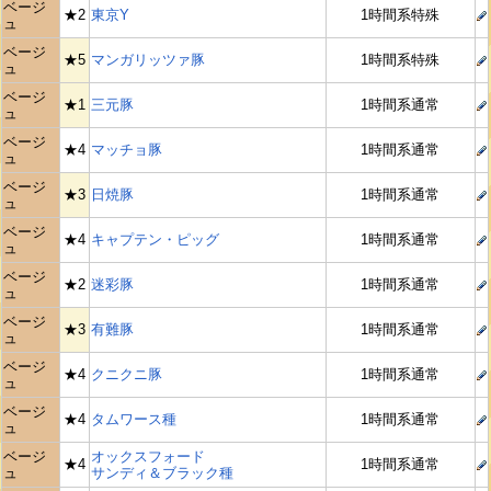
ベージ
★2
東京Y
1時間系特殊
ュ
ベージ
★5
マンガリッツァ豚
1時間系特殊
ュ
ベージ
★1
三元豚
1時間系通常
ュ
ベージ
★4
マッチョ豚
1時間系通常
ュ
ベージ
★3
日焼豚
1時間系通常
ュ
ベージ
★4
キャプテン・ピッグ
1時間系通常
ュ
ベージ
★2
迷彩豚
1時間系通常
ュ
ベージ
★3
有難豚
1時間系通常
ュ
ベージ
★4
クニクニ豚
1時間系通常
ュ
ベージ
★4
タムワース種
1時間系通常
ュ
ベージ
オックスフォード
★4
1時間系通常
ュ
サンディ＆ブラック種