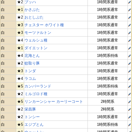
白
★2
ブッハ
1時間系通常
白
★1
かさぶた
1時間系通常
白
★2
おとしぶた
1時間系通常
白
★3
チェスター ホワイト種
1時間系通常
白
★3
モーツァルトン
1時間系通常
白
★4
ウェルシュ種
1時間系通常
白
★1
ダイエットン
1時間系通常
白
★4
北海とん
1時間系特殊
白
★2
蚊取り豚
1時間系通常
白
★3
トンダ
1時間系通常
白
★4
ラコム
1時間系通常
白
★5
カンバーランド
1時間系特殊
白
★2
ミルゴロド種
1時間系通常
白
★5
リンカーンシャー カーリーコート
2時間系
白
★2
栄昌豚
2時間系
白
★2
トンシー
1時間系通常
白
★5
エジプとん
1時間系特殊