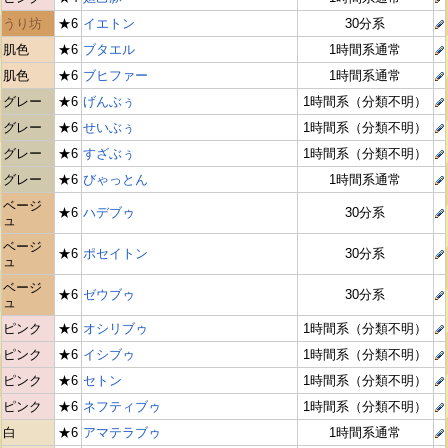
うり坊
★6
イエトン
30分系
肌色
★6
ブタエル
1時間系通常
肌色
★6
ブヒファー
1時間系通常
グレー
★6
げんぶぅ
1時間系（分類不明）
グレー
★6
せいぶぅ
1時間系（分類不明）
グレー
★6
すざぶぅ
1時間系（分類不明）
グレー
★6
びゃっとん
1時間系通常
ベージ
★6
ハデブゥ
30分系
ュ
ベージ
★6
ポセイトン
30分系
ュ
ベージ
★6
ゼウブゥ
30分系
ュ
ピンク
★6
オシリブゥ
1時間系（分類不明）
ピンク
★6
イシブゥ
1時間系（分類不明）
ピンク
★6
セトン
1時間系（分類不明）
ピンク
★6
ネフティブゥ
1時間系（分類不明）
白
★6
アマテラブゥ
1時間系通常