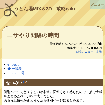
メニュー
うとん場MIX＆3D
攻略wiki
エサやり間隔の時間
(2d)
最終更新：2026/08/04 (火) 23:32:20
編集者ID：[tEHSV4HdvQ2]
編集メニューを表示
せつめい
◆ 一覧表
コメント欄
せつめい
†
個別ページで色々するのが非常に面倒くさく感じたので一括で情報
をまとめたページを作成しました。
ある程度情報がまとまったら個別ページにまとめます。