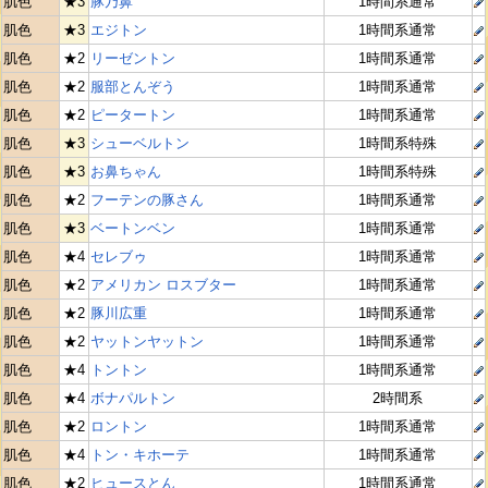
肌色
★3
豚乃鼻
1時間系通常
肌色
★3
エジトン
1時間系通常
肌色
★2
リーゼントン
1時間系通常
肌色
★2
服部とんぞう
1時間系通常
肌色
★2
ピータートン
1時間系通常
肌色
★3
シューベルトン
1時間系特殊
肌色
★3
お鼻ちゃん
1時間系特殊
肌色
★2
フーテンの豚さん
1時間系通常
肌色
★3
ベートンベン
1時間系通常
肌色
★4
セレブゥ
1時間系通常
肌色
★2
アメリカン ロスブター
1時間系通常
肌色
★2
豚川広重
1時間系通常
肌色
★2
ヤットンヤットン
1時間系通常
肌色
★4
トントン
1時間系通常
肌色
★4
ボナパルトン
2時間系
肌色
★2
ロントン
1時間系通常
肌色
★4
トン・キホーテ
1時間系通常
肌色
★2
ヒュースとん
1時間系通常