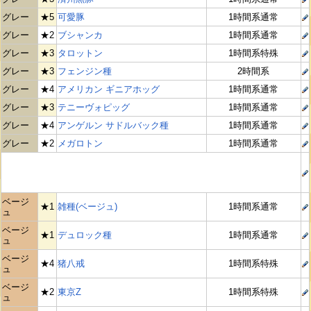
グレー
★5
可愛豚
1時間系通常
グレー
★2
ブシャンカ
1時間系通常
グレー
★3
タロットン
1時間系特殊
グレー
★3
フェンジン種
2時間系
グレー
★4
アメリカン ギニアホッグ
1時間系通常
グレー
★3
テニーヴォピッグ
1時間系通常
グレー
★4
アンゲルン サドルバック種
1時間系通常
グレー
★2
メガロトン
1時間系通常
ベージ
★1
雑種(ベージュ)
1時間系通常
ュ
ベージ
★1
デュロック種
1時間系通常
ュ
ベージ
★4
猪八戒
1時間系特殊
ュ
ベージ
★2
東京Z
1時間系特殊
ュ