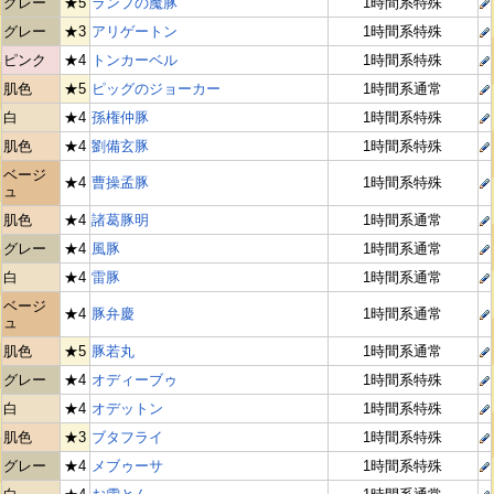
グレー
★5
ランプの魔豚
1時間系特殊
グレー
★3
アリゲートン
1時間系特殊
ピンク
★4
トンカーベル
1時間系特殊
肌色
★5
ピッグのジョーカー
1時間系通常
白
★4
孫権仲豚
1時間系特殊
肌色
★4
劉備玄豚
1時間系特殊
ベージ
★4
曹操孟豚
1時間系特殊
ュ
肌色
★4
諸葛豚明
1時間系通常
グレー
★4
風豚
1時間系通常
白
★4
雷豚
1時間系通常
ベージ
★4
豚弁慶
1時間系通常
ュ
肌色
★5
豚若丸
1時間系通常
グレー
★4
オディーブゥ
1時間系特殊
白
★4
オデットン
1時間系特殊
肌色
★3
ブタフライ
1時間系特殊
グレー
★4
メブゥーサ
1時間系特殊