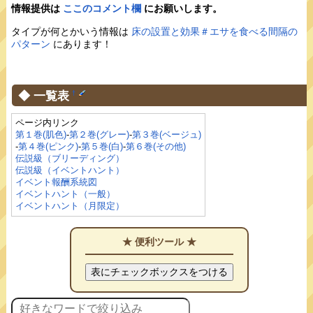
情報提供は
ここのコメント欄
にお願いします。
タイプが何とかいう情報は
床の設置と効果＃エサを食べる間隔の
パターン
にあります！
◆ 一覧表
†
ページ内リンク
第１巻(肌色)
-
第２巻(グレー)
-
第３巻(ベージュ)
-
第４巻(ピンク)
-
第５巻(白)
-
第６巻(その他)
伝説級（ブリーディング）
伝説級（イベントハント）
イベント報酬系統図
イベントハント（一般）
イベントハント（月限定）
★ 便利ツール ★
表にチェックボックスをつける