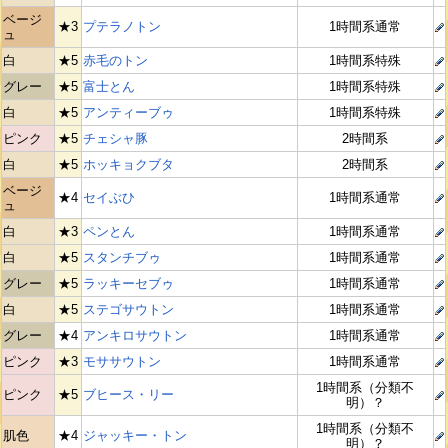
ベージ
★3
プテラノトン
1時間系通常
ュ
白
★5
赤毛のトン
1時間系特殊
グレー
★5
富士とん
1時間系特殊
白
★5
アンティーブゥ
1時間系特殊
ピンク
★5
チェシャ豚
2時間系
白
★5
ホッキョクブタ
2時間系
ベージ
★4
セイぶひ
1時間系通常
ュ
白
★3
ペンとん
1時間系通常
白
★5
スタンチブゥ
1時間系通常
グレー
★5
ラッキーセブゥ
1時間系通常
白
★5
ステゴサウトン
1時間系通常
グレー
★4
アンキロサウトン
1時間系通常
ピンク
★3
モササウトン
1時間系通常
1時間系（分類不
ピンク
★5
ブヒース・リー
明）？
1時間系（分類不
肌色
★4
ジャッキー・トン
明）？