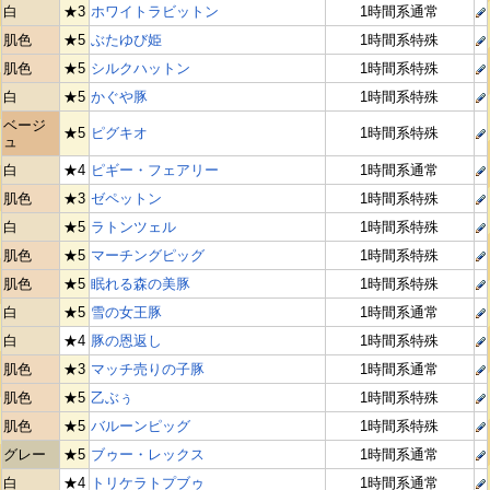
白
★3
ホワイトラビットン
1時間系通常
肌色
★5
ぶたゆび姫
1時間系特殊
肌色
★5
シルクハットン
1時間系特殊
白
★5
かぐや豚
1時間系特殊
ベージ
★5
ピグキオ
1時間系特殊
ュ
白
★4
ピギー・フェアリー
1時間系通常
肌色
★3
ゼペットン
1時間系特殊
白
★5
ラトンツェル
1時間系特殊
肌色
★5
マーチングピッグ
1時間系特殊
肌色
★5
眠れる森の美豚
1時間系特殊
白
★5
雪の女王豚
1時間系通常
白
★4
豚の恩返し
1時間系特殊
肌色
★3
マッチ売りの子豚
1時間系通常
肌色
★5
乙ぶぅ
1時間系特殊
肌色
★5
バルーンピッグ
1時間系特殊
グレー
★5
ブゥー・レックス
1時間系通常
白
★4
トリケラトプブゥ
1時間系通常