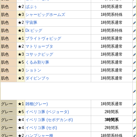
肌色
★2
ばぶぅ
1時間系通常
肌色
★3
シャーピッグホームズ
1時間系特殊
肌色
★2
宇宙豚
1時間系通常
肌色
★1
Dr.ピッグ
1時間系特殊
肌色
★1
ブライトヴォピッグ
1時間系通常
肌色
★2
マトリョーブタ
1時間系通常
肌色
★3
コサックピッグ
1時間系通常
肌色
★5
くるみ割り豚
1時間系通常
肌色
★3
ショトン
1時間系通常
肌色
★3
ダイビンブゥ
1時間系通常
グレー
★1
雑種(グレー)
1時間系通常
グレー
★5
イベリコ豚 (ベジョータ)
2時間系
グレー
★4
イベリコ豚 (セボデカンポ)
3時間系
グレー
★4
イベリコ豚 (セボ)
2時間系
グレー
★2
ハンプシャー種
1時間系特殊