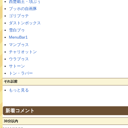
西楚覇王・項ぶぅ
ブッホの自画豚
ゴリブゥテ
ダストンボックス
雪白ブゥ
MenuBar1
マンブゥス
チャリオットン
ウラブゥス
サトーン
トン・ラバー
それ以前
もっと見る
新着コメント
30分以内