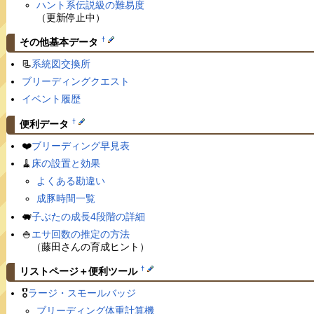
ハント系伝説級の難易度
（更新停止中）
†
その他基本データ
📃
系統図交換所
ブリーディングクエスト
イベント履歴
†
便利データ
❤️
ブリーディング早見表
🧹
床の設置と効果
よくある勘違い
成豚時間一覧
🐖
子ぶたの成長4段階の詳細
🍚
エサ回数の推定の方法
（藤田さんの育成ヒント）
†
リストページ＋便利ツール
🎖
ラージ・スモールバッジ
ブリーディング体重計算機