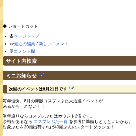
◆ ショートカット
🔝
ページトップ
✏️
最近の編集
/
新しいコメント
💬
コメント欄
サイト内検索
ミニお知らせ
†
†
次回のイベントは8月21日です
毎年恒例、8月の海賊コスプレぶた大活躍イベントが…
来るかもしれない！！
例年通りならコスプレぶたはカウント2倍です。
余裕があるなら
コスプレぶた一覧
を参考に準備しとくといいかも。
対象ぶたを20頭出荷すれば40頭ぶんのスタートダッシュ！