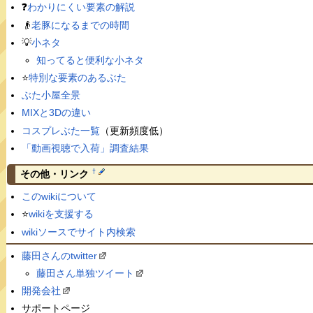
❓
わかりにくい要素の解説
👴
老豚になるまでの時間
💡
小ネタ
知ってると便利な小ネタ
⭐️
特別な要素のあるぶた
ぶた小屋全景
MIXと3Dの違い
コスプレぶた一覧
（更新頻度低）
「動画視聴で入荷」調査結果
†
その他・リンク
このwikiについて
⭐️
wikiを支援する
wikiソースでサイト内検索
藤田さんのtwitter
藤田さん単独ツイート
開発会社
サポートページ