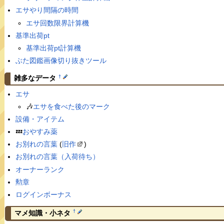
エサやり間隔の時間
エサ回数限界計算機
基準出荷pt
基準出荷pt計算機
ぶた図鑑画像切り抜きツール
†
雑多なデータ
エサ
🎶
エサを食べた後のマーク
設備・アイテム
💤
おやすみ薬
お別れの言葉
(
旧作
)
お別れの言葉（入荷待ち）
オーナーランク
勲章
ログインボーナス
†
マメ知識・小ネタ