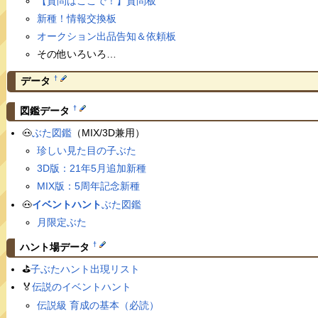
【質問はここで！】質問板
新種！情報交換板
オークション出品告知＆依頼板
その他いろいろ…
†
データ
†
図鑑データ
🐽
ぶた図鑑
（MIX/3D兼用）
珍しい見た目の子ぶた
3D版：21年5月追加新種
MIX版：5周年記念新種
🐽
イベントハント
ぶた図鑑
月限定ぶた
†
ハント場データ
⛳️
子ぶたハント出現リスト
🏅
伝説のイベントハント
伝説級 育成の基本（必読）