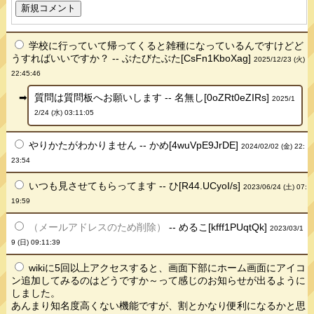
学校に行っていて帰ってくると雑種になっているんですけどど
うすればいいですか？ -- ぶたびたぶた[CsFn1KboXag]
2025/12/23 (火)
22:45:46
質問は質問板へお願いします -- 名無し[0oZRt0eZIRs]
2025/1
2/24 (水) 03:11:05
やりかたがわかりません -- かめ[4wuVpE9JrDE]
2024/02/02 (金) 22:
23:54
いつも見させてもらってます -- ひ[R44.UCyoI/s]
2023/06/24 (土) 07:
19:59
（メールアドレスのため削除）
-- めるこ[kfff1PUqtQk]
2023/03/1
9 (日) 09:11:39
wikiに5回以上アクセスすると、画面下部にホーム画面にアイコ
ン追加してみるのはどうですか～って感じのお知らせが出るように
しました。
あんまり知名度高くない機能ですが、割とかなり便利になるかと思