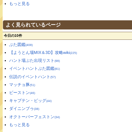
もっと見る
よく見られているページ
今日の10件
ぶた図鑑
(408)
【ようとん場MIX＆3D】攻略wiki
(225)
ハント場ぶた出現リスト
(98)
イベントハントぶた図鑑
(81)
伝説のイベントハント
(57)
マッチョ豚
(51)
ビーストン
(46)
キャプテン・ピッグ
(44)
ダイニンブゥ
(38)
オクトーバーフェストン
(34)
もっと見る