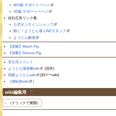
MIX版 サポートページ
3D版 サポートページ
自社広告リンク集
公式オンラインショップ
動く！ようとん場 LINEスタンプ
ようとん劇場
【攻略】Match Pig
【攻略】Rescue Pig
非公式イベント
ようとん場攻略wiki
(旧作)
別館ようとんwiki
(別ゲーwiki)
（
移転前wiki
）
wiki編集用
†
（クリックで展開）