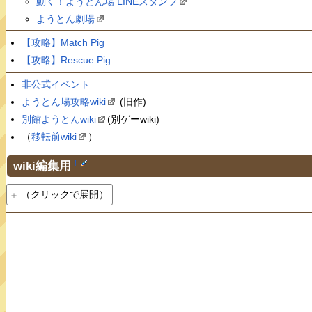
動く！ようとん場 LINEスタンプ
ようとん劇場
【攻略】Match Pig
【攻略】Rescue Pig
非公式イベント
ようとん場攻略wiki
(旧作)
別館ようとんwiki
(別ゲーwiki)
（
移転前wiki
）
wiki編集用
†
（クリックで展開）