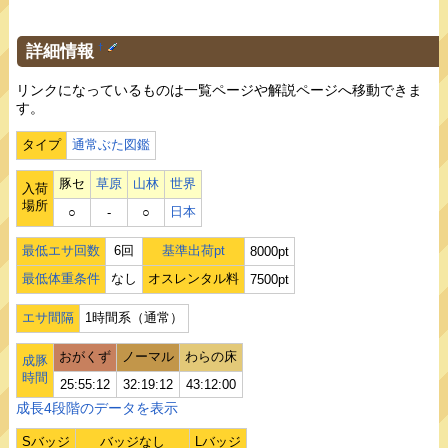
詳細情報
†
リンクになっているものは一覧ページや解説ページへ移動できま
す。
タイプ
通常ぶた図鑑
豚セ
草原
山林
世界
入荷
場所
日本
○
‐
○
最低エサ回数
6回
基準出荷pt
8000pt
最低体重条件
なし
オスレンタル料
7500pt
エサ間隔
1時間系（通常）
おがくず
ノーマル
わらの床
成豚
時間
25:55:12
32:19:12
43:12:00
成長4段階のデータを表示
Sバッジ
バッジなし
Lバッジ