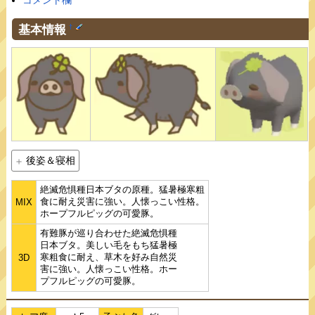
コメント欄
基本情報
†
後姿＆寝相
絶滅危惧種日本ブタの原種。猛暑極寒粗
食に耐え災害に強い。人懐っこい性格。
MIX
ホープフルピッグの可愛豚。
有難豚が巡り合わせた絶滅危惧種
日本ブタ。美しい毛をもち猛暑極
寒粗食に耐え、草木を好み自然災
3D
害に強い。人懐っこい性格。ホー
プフルピッグの可愛豚。