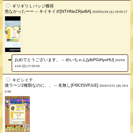
ギリギリＬバッジ獲得
危なかったーー -- キイキイポ[NTHNeZRjwBA]
2025/01/18 (土) 19:05:17
おめでとうございます。 -- めいちゃん[ylbPGiHysHU]
2025/0
1/19 (日) 17:05:03
キビシイテ
後ラージ2種類なのに、、 -- 名無し[Ff9CfSVPJcE]
2024/12/11 (水) 19:4
0:58