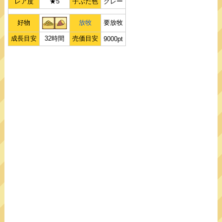
レア度
★5
子ぶた色
グレー
好物
放牧
要放牧
成長目安
32時間
売価目安
9000pt