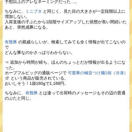
予想以上のアレなネーミングだった…。
ちなみに、
ミニブタ
と同じく、見た目の大きさが一定段階以上に
増加しない。
入荷直後の子ぶたから1段階サイズアップした状態が長い間続いた
あと、突然成豚になる。
有難豚
の親戚らしいが、検索してみても全く情報が出てこないの
で
どんな豚なのかさっぱりわからない。
⇒ 追加から時間が経ち、ほんのちょっとだが情報が出るようにな
った。
ホープフルピッグの通販ページで
可愛豚の極旨つけ麺1個（冷凍）
という商品が販売されている。
おいしそう！1袋180gで1,188円。
ちなみに、
有難豚
とは違って出荷時のメッセージもその辺の普通
のぶたと同じ。