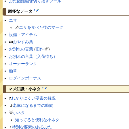
ぶた図鑑画像切り抜きツール
†
雑多なデータ
エサ
🎶
エサを食べた後のマーク
設備・アイテム
💤
おやすみ薬
お別れの言葉
(
旧作
)
お別れの言葉（入荷待ち）
オーナーランク
勲章
ログインボーナス
†
マメ知識・小ネタ
❓
わかりにくい要素の解説
👴
老豚になるまでの時間
💡
小ネタ
知ってると便利な小ネタ
⭐️
特別な要素のあるぶた