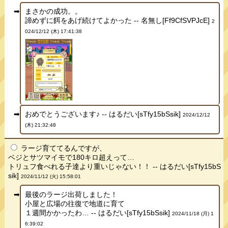
まさかの成功。。
諦めずに餌をあげ続けてよかった -- 名無し[Ff9CfSVPJcE]
2
024/12/12 (木) 17:41:38
おめでとうございます♪ -- はるだい[sTfy15bSsik]
2024/12/12
(木) 21:32:48
ラージ育ててるんですが、
ベジとサツマイモで180キロ超えって…
トリュフ食べれる子達より重いじゃない！！ -- はるだい[sTfy15bS
sik]
2024/11/12 (火) 15:58:01
最後のラージ出荷しました！
小屋と広場の往復で地道に育て
１週間かかったわ… -- はるだい[sTfy15bSsik]
2024/11/18 (月) 1
6:39:02