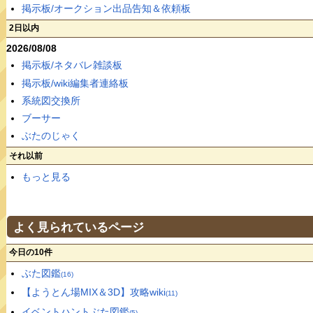
掲示板/オークション出品告知＆依頼板
2日以内
2026/08/08
掲示板/ネタバレ雑談板
掲示板/wiki編集者連絡板
系統図交換所
ブーサー
ぶたのじゃく
それ以前
もっと見る
よく見られているページ
今日の10件
ぶた図鑑
(16)
【ようとん場MIX＆3D】攻略wiki
(11)
イベントハントぶた図鑑
(5)