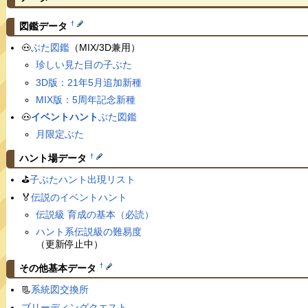
†
図鑑データ
🐽
ぶた図鑑
（MIX/3D兼用）
珍しい見た目の子ぶた
3D版：21年5月追加新種
MIX版：5周年記念新種
🐽
イベントハント
ぶた図鑑
月限定ぶた
†
ハント場データ
⛳️
子ぶたハント出現リスト
🏅
伝説のイベントハント
伝説級 育成の基本（必読）
ハント系伝説級の難易度
（更新停止中）
†
その他基本データ
📃
系統図交換所
ブリーディングクエスト