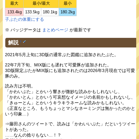
最大
最小/最大
最小
133.4kg
133.5kg
180.1kg
180.2kg
子ぶたの体重にする
※ バッジデータは
まとめページ
が最新です
解説
†
2021年5月上旬に3D版の通常ぶた図鑑に追加されたぶた。
22年7月下旬、MIX版にも遅れて可愛豚が追加された。
3D版限定ぶたがMIX版にも追加されたのは2026年3月現在では可愛
豚のみ。
読み方は不明。
「かわいぶた」とかいう響きが微妙な読みかもしれないし、
「かわいとん」とかいう可哀想なイメージの名前かもしれないし、
「きゅーとん」とかいうキラキラネームな読みかもしれない。
（正直なところ、もうちょっとマシなネーミングは無かったのかと
いう印象…）
⇒藤田さんのツイートで、読みは「かわいいぶた」だというツイー
トがあった。
……なんの捻りもない…！？