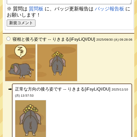
※ 質問は
質問板
に、バッジ更新報告は
バッジ報告板
に
お願いします！
寝相と後ろ姿です -- りきまる[iFsyLiQI/DU]
2025/09/30 (火) 09:28:06
正常な方向の後ろ姿です -- りきまる[iFsyLiQI/DU]
2025/11/10
(月) 13:57:53