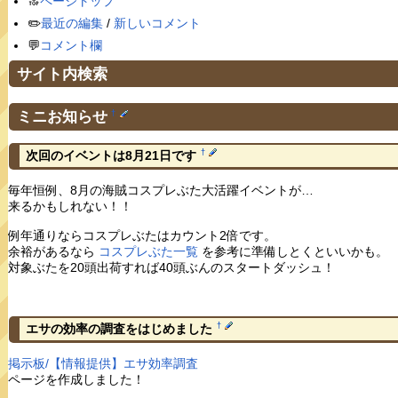
🔝
ページトップ
✏️
最近の編集
/
新しいコメント
💬
コメント欄
サイト内検索
ミニお知らせ
†
†
次回のイベントは8月21日です
毎年恒例、8月の海賊コスプレぶた大活躍イベントが…
来るかもしれない！！
例年通りならコスプレぶたはカウント2倍です。
余裕があるなら
コスプレぶた一覧
を参考に準備しとくといいかも。
対象ぶたを20頭出荷すれば40頭ぶんのスタートダッシュ！
†
エサの効率の調査をはじめました
掲示板/【情報提供】エサ効率調査
ページを作成しました！