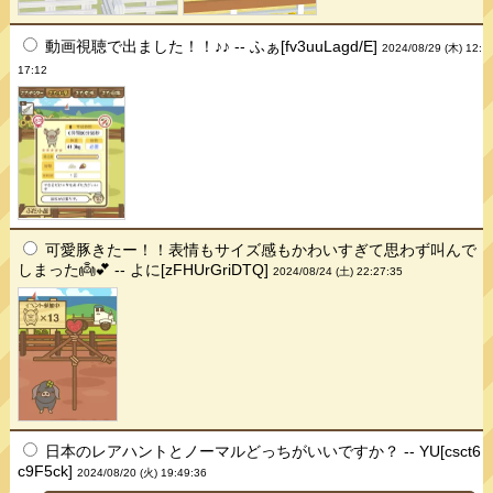
動画視聴で出ました！！♪♪ -- ふぁ[fv3uuLagd/E]
2024/08/29 (木) 12:
17:12
可愛豚きたー！！表情もサイズ感もかわいすぎて思わず叫んで
しまった👼💕 -- よに[zFHUrGriDTQ]
2024/08/24 (土) 22:27:35
日本のレアハントとノーマルどっちがいいですか？ -- YU[csct6
c9F5ck]
2024/08/20 (火) 19:49:36