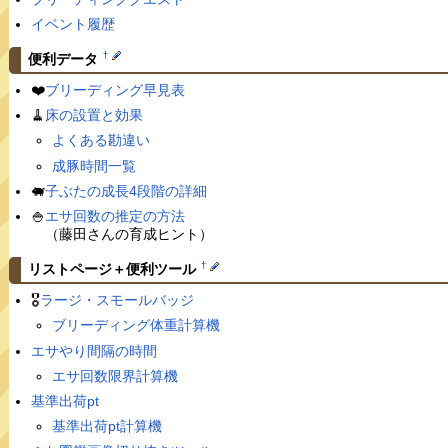
イベント履歴
†
便利データ
❤️
ブリーディング早見表
🧹
床の設置と効果
よくある勘違い
成豚時間一覧
🐖
子ぶたの成長4段階の詳細
🍚
エサ回数の推定の方法
（藤田さんの育成ヒント）
†
リストページ＋便利ツール
🎖
ラージ・スモールバッジ
ブリーディング体重計算機
エサやり間隔の時間
エサ回数限界計算機
基準出荷pt
基準出荷pt計算機