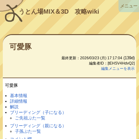
メニュー
うとん場MIX＆3D
攻略wiki
可愛豚
(139d)
最終更新：2026/03/23 (月) 17:17:04
編集者ID：[tEHSV4HdvQ2]
編集メニューを表示
可愛豚
基本情報
詳細情報
解説
ブリーディング（子になる）
ご先祖ぶた一覧
ブリーディング（親になる）
子孫ぶた一覧