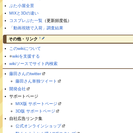
ぶた小屋全景
MIXと3Dの違い
コスプレぶた一覧
（更新頻度低）
「動画視聴で入荷」調査結果
†
その他・リンク
このwikiについて
⭐️
wikiを支援する
wikiソースでサイト内検索
藤田さんのtwitter
藤田さん単独ツイート
開発会社
サポートページ
MIX版 サポートページ
3D版 サポートページ
自社広告リンク集
公式オンラインショップ