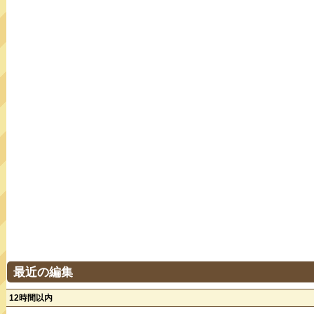
最近の編集
12時間以内