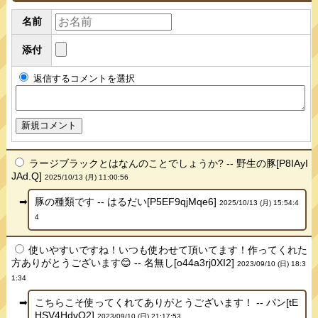
名前
添付
返信するコメントを選択
ラージブラックとはなんのことでしょうか? -- 野生の豚[P8IAyI
JAd.Q]
2025/10/13 (月) 11:00:56
豚の種類です -- はるだい[P5EF9qjMqe6]
2025/10/13 (月) 15:54:4
4
使いやすいですね！いつも使わせて頂いてます！作ってくれた
方ありがとうございます😊 -- 名無し[o44a3rj0XI2]
2023/09/10 (日) 18:3
1:34
こちらこそ使ってくれてありがとうございます！ -- パン[tE
HSV4HdvQ2]
2023/09/10 (日) 21:17:53