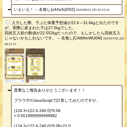
いえいえ！ -- 名無し[o44a3rj0XI2]
2023/09/11 (月) 20:23:10
入力した際、子ぶた体重予想値が22.6～31.6kgと出たのです
が、実際に産まれた子は27.5kgでした。
四捨五入前の数値が22.552kgだったので、もしかしたら四捨五入
じゃないかもしれないです。 -- 名無し[CAtMlmWfJ0M]
2023/07/02 (日)
08:17:17
貴重なご報告ありがとうございます！！
ブラウザのJavaScriptで計算してみたのですが、
(124.3+122.6-240.0)*0.08
> 0.5519999999999982
(124.3+122.6-240.0)*0.08+22.0