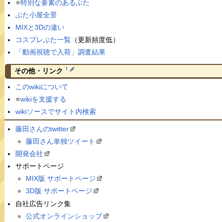
⭐️
特別な要素のあるぶた
ぶた小屋全景
MIXと3Dの違い
コスプレぶた一覧
（更新頻度低）
「動画視聴で入荷」調査結果
†
その他・リンク
このwikiについて
⭐️
wikiを支援する
wikiソースでサイト内検索
藤田さんのtwitter
藤田さん単独ツイート
開発会社
サポートページ
MIX版 サポートページ
3D版 サポートページ
自社広告リンク集
公式オンラインショップ