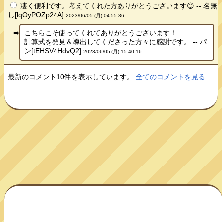
凄く便利です。考えてくれた方ありがとうございます😊 -- 名無
し[lqOyPOZp24A]
2023/06/05 (月) 04:55:36
こちらこそ使ってくれてありがとうございます！
計算式を発見＆導出してくださった方々に感謝です。 -- パ
ン[tEHSV4HdvQ2]
2023/06/05 (月) 15:40:16
最新のコメント10件を表示しています。
全てのコメントを見る