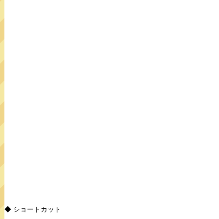
◆ ショートカット