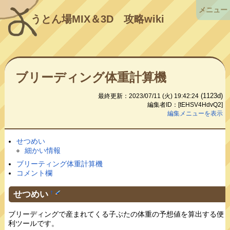
メニュー
うとん場MIX＆3D
攻略wiki
ブリーディング体重計算機
(1123d)
最終更新：2023/07/11 (火) 19:42:24
編集者ID：[tEHSV4HdvQ2]
編集メニューを表示
せつめい
細かい情報
ブリーティング体重計算機
コメント欄
せつめい
†
ブリーディングで産まれてくる子ぶたの体重の予想値を算出する便
利ツールです。