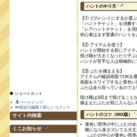
†
ハントのやり方
【① どのハントにするか選
「ハントチケット」を消費する
「レアハントチケット」を消費
初心者はまず普通のハントを
【② アイテムを使う】
ハントが開始する前にアイテ
投げ縄が大きくなったり子ぶ
ハントが苦手な人は積極的に
【③ ぶたを捕まえる】
アイテムの確認画面でOKを
画面をスワイプすると黄色い
ぶたは走り回っているので上
◆ ショートカット
投げ縄は3回まで投げること
🔝
ページトップ
捕まえたぶたが気に入らない
✏️
最近の編集
/
新しいコメント
†
ハントのコツ（MIX版）
サイト内検索
黄色い照準の中にぶたの全
†
ミニお知らせ
横になら多少ズレても大丈
（ぶたの中心が黄色い照準