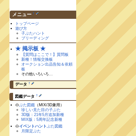
†
メニュー
トップページ
遊び方
子ぶたハント
ブリーディング
★ 掲示板 ★
【質問はここで！】質問板
新種！情報交換板
オークション出品告知＆依頼
板
その他いろいろ…
†
データ
†
図鑑データ
🐽
ぶた図鑑
（MIX/3D兼用）
珍しい見た目の子ぶた
3D版：21年5月追加新種
MIX版：5周年記念新種
🐽
イベントハント
ぶた図鑑
月限定ぶた