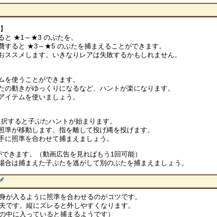
ぶ】
と ★1～★3 のぶたを、
すると ★3～★5 のぶたを捕まえることができます。
おススメします。いきなりレアは失敗するかもしれません。
ムを使うことができます。
たの動きがゆっくりになるなど、ハントが楽になります。
アイテムを使いましょう。
選択すると子ぶたハントが始まります。
照準が移動します。指を離して投げ縄を投げます。
手に照準を合わせて捕まえましょう。
ができます。（動画広告を見ればもう1回可能）
場合は捕まえた子ぶたを逃がして別のぶたを捕まえましょう。
身が入るように照準を合わせるのがコツです。
夫です。縦にズレると外しやすくなります。
の中に入っていると捕まるようです）