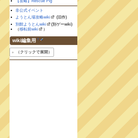
【攻略】Rescue Pig
非公式イベント
ようとん場攻略wiki
(旧作)
別館ようとんwiki
(別ゲーwiki)
（
移転前wiki
）
†
wiki編集用
（クリックで展開）