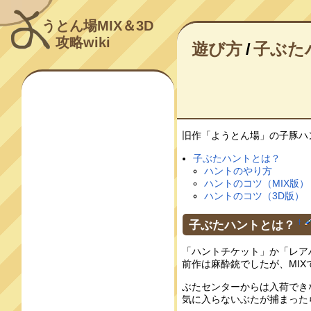
うとん場MIX＆3D
攻略wiki
遊び方
/
子ぶた
旧作「ようとん場」の子豚ハ
子ぶたハントとは？
ハントのやり方
ハントのコツ（MIX版）
ハントのコツ（3D版）
子ぶたハントとは？
†
「ハントチケット」か「レア
前作は麻酔銃でしたが、MI
ぶたセンターからは入荷でき
気に入らないぶたが捕まった