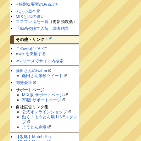
⭐️
特別な要素のあるぶた
ぶた小屋全景
MIXと3Dの違い
コスプレぶた一覧
（更新頻度低）
「動画視聴で入荷」調査結果
†
その他・リンク
このwikiについて
⭐️
wikiを支援する
wikiソースでサイト内検索
藤田さんのtwitter
藤田さん単独ツイート
開発会社
サポートページ
MIX版 サポートページ
3D版 サポートページ
自社広告リンク集
公式オンラインショップ
動く！ようとん場 LINEスタン
プ
ようとん劇場
【攻略】Match Pig