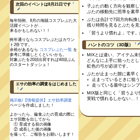
†
次回のイベントは8月21日です
子ぶたの動く方向を観察し
ぶたの移動先に照準を素早
ぶたは合計で7回方向転換
毎年恒例、8月の海賊コスプレぶた大
残り時間を見るとぶたを見
活躍イベントが…
来るかもしれない！！
「習うより慣れよ」です。
例年通りならコスプレぶたはカウン
†
ハントのコツ（3D版）
ト2倍です。
余裕があるなら
コスプレぶた一覧
を
MIXとは違い、アイテム
参考に準備しとくといいかも。
対象ぶたを20頭出荷すれば40頭ぶん
どんなに上手に狙ったとし
のスタートダッシュ！
虹色の弓が必須です。
ぶたが止まった隙に素早く
止まっているときに狙
エサの効率の調査をはじめました
走っている最中はシン
†
MIX版と同じく「習うよ
実戦で慣れるしかない…！
掲示板/【情報提供】エサ効率調査
ページを作成しました！
よかったら、偏食ぶたの育成の際に
エサ回数を出してから
① 育成する前の画像
② 成長した後の画像
を撮って、ご報告をお願いします！