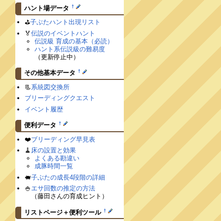
†
ハント場データ
⛳️
子ぶたハント出現リスト
🏅
伝説のイベントハント
伝説級 育成の基本（必読）
ハント系伝説級の難易度
（更新停止中）
†
その他基本データ
📃
系統図交換所
ブリーディングクエスト
イベント履歴
†
便利データ
❤️
ブリーディング早見表
🧹
床の設置と効果
よくある勘違い
成豚時間一覧
🐖
子ぶたの成長4段階の詳細
🍚
エサ回数の推定の方法
（藤田さんの育成ヒント）
†
リストページ＋便利ツール