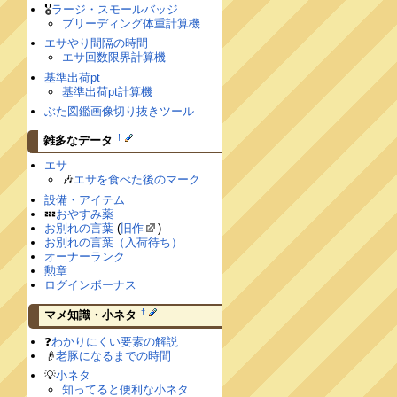
🎖
ラージ・スモールバッジ
ブリーディング体重計算機
エサやり間隔の時間
エサ回数限界計算機
基準出荷pt
基準出荷pt計算機
ぶた図鑑画像切り抜きツール
†
雑多なデータ
エサ
🎶
エサを食べた後のマーク
設備・アイテム
💤
おやすみ薬
お別れの言葉
(
旧作
)
お別れの言葉（入荷待ち）
オーナーランク
勲章
ログインボーナス
†
マメ知識・小ネタ
❓
わかりにくい要素の解説
👴
老豚になるまでの時間
💡
小ネタ
知ってると便利な小ネタ