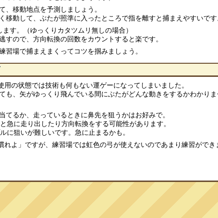
て、移動地点を予測しましょう。
く移動して、ぶたが照準に入ったところで指を離すと捕まえやすいです
します。（ゆっくりカタツムリ無しの場合）
逃すので、方向転換の回数をカウントすると楽です。
練習場で捕まえまくってコツを掴みましょう。
未使用の状態では技術も何もない運ゲーになってしまいました。
ても、矢がゆっくり飛んでいる間にぶたがどんな動きをするかわかりま
当てるか、走っているときに鼻先を狙うかはお好みで。
うと急に走り出したり方向転換をする可能性があります。
プルに狙いが難しいです。急に止まるかも。
り慣れよ」ですが、練習場では虹色の弓が使えないのであまり練習ができ