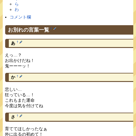
ら
わ
コメント欄
お別れの言葉一覧
†
†
あ
えっ…？
お出かけだね！
鬼ーーーッ！
†
か
悲しい…
狂っている…！
これもまた運命
今度は気を付けてね
†
さ
育ててほしかったなぁ
外に出るの初めて！