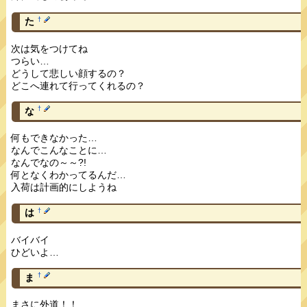
†
た
次は気をつけてね
つらい…
どうして悲しい顔するの？
どこへ連れて行ってくれるの？
†
な
何もできなかった…
なんでこんなことに…
なんでなの～～?!
何となくわかってるんだ…
入荷は計画的にしようね
†
は
バイバイ
ひどいよ…
†
ま
まさに外道！！