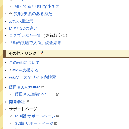
知ってると便利な小ネタ
⭐️
特別な要素のあるぶた
ぶた小屋全景
MIXと3Dの違い
コスプレぶた一覧
（更新頻度低）
「動画視聴で入荷」調査結果
†
その他・リンク
このwikiについて
⭐️
wikiを支援する
wikiソースでサイト内検索
藤田さんのtwitter
藤田さん単独ツイート
開発会社
サポートページ
MIX版 サポートページ
3D版 サポートページ