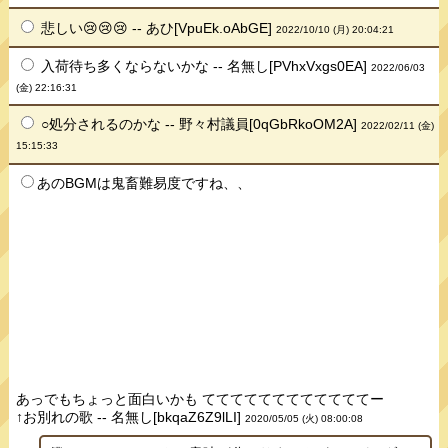
悲しい😢😢😢 -- あひ[VpuEk.oAbGE]
2022/10/10 (月) 20:04:21
入荷待ち多くならないかな -- 名無し[PVhxVxgs0EA]
2022/06/03
(金) 22:16:31
○処分されるのかな -- 野々村議員[0qGbRkoOM2A]
2022/02/11 (金)
15:15:33
あのBGMは鬼畜難易度ですね、、
あっでもちょっと面白いかも ててててててててててててー
↑お別れの歌 -- 名無し[bkqaZ6Z9lLI]
2020/05/05 (火) 08:00:08