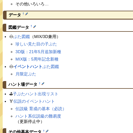
その他いろいろ…
†
データ
†
図鑑データ
🐽
ぶた図鑑
（MIX/3D兼用）
珍しい見た目の子ぶた
3D版：21年5月追加新種
MIX版：5周年記念新種
🐽
イベントハント
ぶた図鑑
月限定ぶた
†
ハント場データ
⛳️
子ぶたハント出現リスト
🏅
伝説のイベントハント
伝説級 育成の基本（必読）
ハント系伝説級の難易度
（更新停止中）
†
その他基本データ