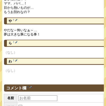
ママ、パパ…！
目から熱いものが…
もうお別れなの？
†
や
やだな～怖いなぁ～…
夢は大きな豚になる事！
†
ら
（なし）
†
わ
（なし）
コメント欄
†
名前