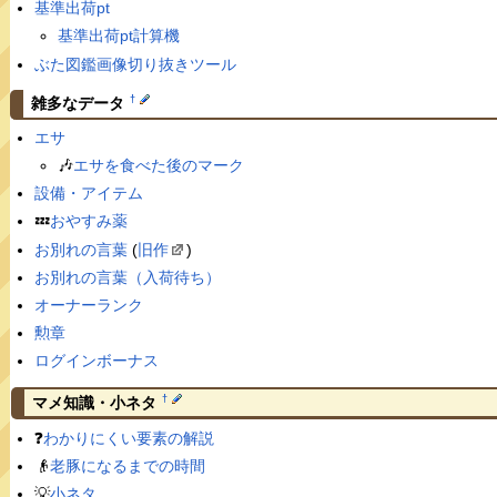
基準出荷pt
基準出荷pt計算機
ぶた図鑑画像切り抜きツール
†
雑多なデータ
エサ
🎶
エサを食べた後のマーク
設備・アイテム
💤
おやすみ薬
お別れの言葉
(
旧作
)
お別れの言葉（入荷待ち）
オーナーランク
勲章
ログインボーナス
†
マメ知識・小ネタ
❓
わかりにくい要素の解説
👴
老豚になるまでの時間
💡
小ネタ