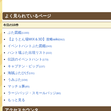
よく見られているページ
今日の10件
ぶた図鑑
(1193)
【ようとん場MIX＆3D】攻略wiki
(562)
イベントハントぶた図鑑
(243)
ハント場ぶた出現リスト
(222)
伝説のイベントハント
(173)
キャプテン・ピッグ
(137)
海賊ぶたひげ
(131)
うみぶた
(104)
マッチョ豚
(85)
ラージバッジ・スモールバッジ
(80)
もっと見る
アクセスカウンタ