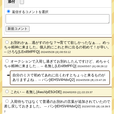
添付
返信するコメントを選択
お別れかぁ…逃がすのかな？↪︎育てて欲しかったなぁ…。めっ
ちゃ精神に来ました。個人的にこれと外に出るの初めて！が辛い。
-- けろな[LEnll9tfPFQ]
2024/05/28 (火) 00:53:12
オークションで入荷し過ぎてお別れしたんですけど、めちゃく
ちゃ精神に来ました… -- 名無し[LEnll9tfPFQ]
2024/05/07 (火) 08:28:12
自分のミスで初めてあれに出くわすとちょっと来るものが
ありますよね… -- パン[tEHSV4HdvQ2]
2024/05/09 (木) 23:47:26
こわい -- 名無し[4wuVpE9JrDE]
2024/02/03 (土) 22:23:37
入荷待ちではなくて普通のお別れの言葉が追加されていたので
差し戻しておきました。 -- パン[tEHSV4HdvQ2]
2023/07/05 (水) 18:39:5
7