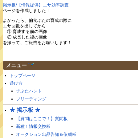
掲示板/【情報提供】エサ効率調査
ページを作成しました！
よかったら、偏食ぶたの育成の際に
エサ回数を出してから
① 育成する前の画像
② 成長した後の画像
を撮って、ご報告をお願いします！
メニュー
†
トップページ
遊び方
子ぶたハント
ブリーディング
★ 掲示板 ★
【質問はここで！】質問板
新種！情報交換板
オークション出品告知＆依頼板