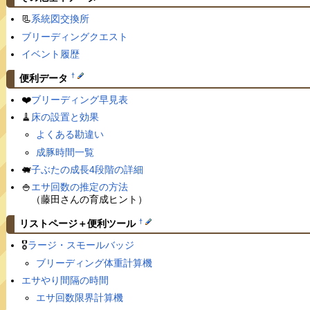
📃
系統図交換所
ブリーディングクエスト
イベント履歴
†
便利データ
❤️
ブリーディング早見表
🧹
床の設置と効果
よくある勘違い
成豚時間一覧
🐖
子ぶたの成長4段階の詳細
🍚
エサ回数の推定の方法
（藤田さんの育成ヒント）
†
リストページ＋便利ツール
🎖
ラージ・スモールバッジ
ブリーディング体重計算機
エサやり間隔の時間
エサ回数限界計算機