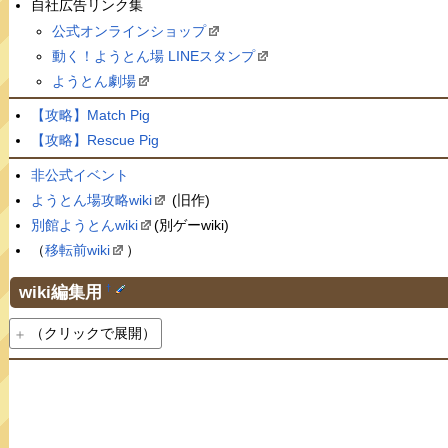
自社広告リンク集
公式オンラインショップ
動く！ようとん場 LINEスタンプ
ようとん劇場
【攻略】Match Pig
【攻略】Rescue Pig
非公式イベント
ようとん場攻略wiki
(旧作)
別館ようとんwiki
(別ゲーwiki)
（
移転前wiki
）
wiki編集用
†
（クリックで展開）