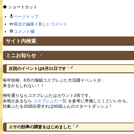
◆ ショートカット
🔝
ページトップ
✏️
最近の編集
/
新しいコメント
💬
コメント欄
サイト内検索
ミニお知らせ
†
†
次回のイベントは8月21日です
毎年恒例、8月の海賊コスプレぶた大活躍イベントが…
来るかもしれない！！
例年通りならコスプレぶたはカウント2倍です。
余裕があるなら
コスプレぶた一覧
を参考に準備しとくといいかも。
対象ぶたを20頭出荷すれば40頭ぶんのスタートダッシュ！
†
エサの効率の調査をはじめました