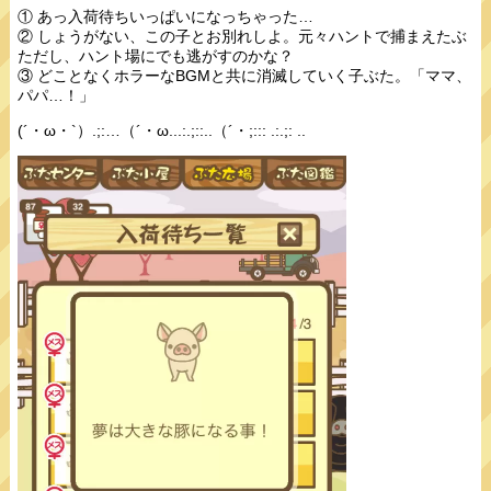
① あっ入荷待ちいっぱいになっちゃった…
② しょうがない、この子とお別れしよ。元々ハントで捕まえたぶ
ただし、ハント場にでも逃がすのかな？
③ どことなくホラーなBGMと共に消滅していく子ぶた。「ママ、
パパ…！」
(´・ω・`）.;:…（´・ω...:.;::..（´・;::: .:.;: ..