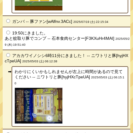
ガンバ -- 豚ファン[wAlfnv.3ACc]
2025/07/19 (土) 22:15:34
19:50にきました。
あと蚊取り豚でコンプ -- 石本食肉センター[F3KXuHr4MAI]
2025/05/2
9 (木) 19:51:40
アカカワイノシシ6時11分にきました！ -- ニワトリと豚[hyjHX
cTpeUA]
2025/05/03 (土) 06:12:38
わかりにくいかもしれませんが左上に時間があるので見て
ください -- ニワトリと豚[hyjHXcTpeUA]
2025/05/03 (土) 06:15:1
0