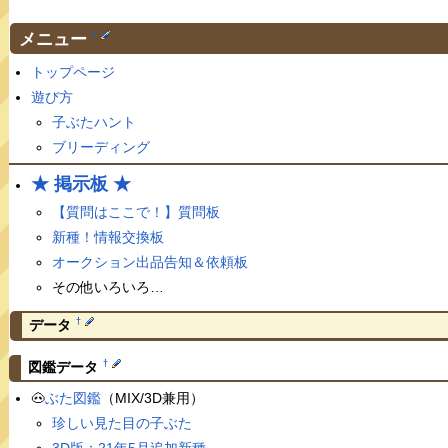
メニュー
†
トップページ
遊び方
子ぶたハント
ブリーディング
★ 掲示板 ★
【質問はここで！】質問板
新種！情報交換板
オークション出品告知＆依頼板
その他いろいろ…
†
データ
†
図鑑データ
🐽
ぶた図鑑
（MIX/3D兼用）
珍しい見た目の子ぶた