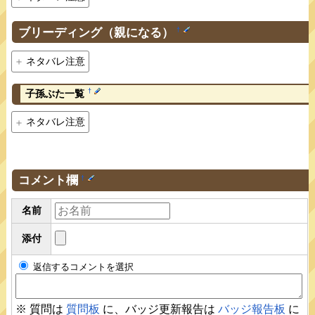
ブリーディング（親になる）
†
ネタバレ注意
†
子孫ぶた一覧
ネタバレ注意
コメント欄
†
名前
添付
返信するコメントを選択
※ 質問は
質問板
に、バッジ更新報告は
バッジ報告板
に