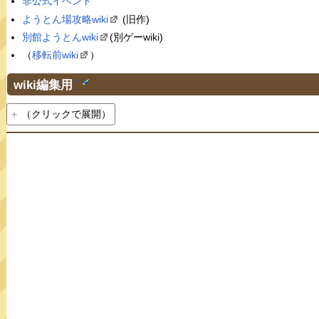
非公式イベント
ようとん場攻略wiki
(旧作)
別館ようとんwiki
(別ゲーwiki)
（
移転前wiki
）
wiki編集用
†
（クリックで展開）