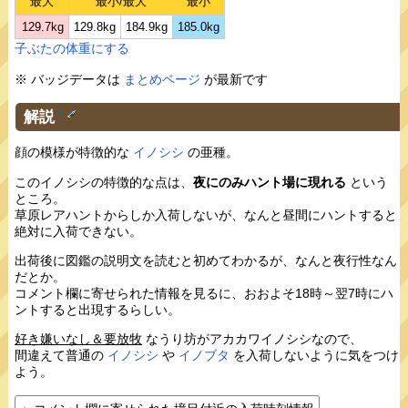
最大
最小/最大
最小
129.7kg
129.8kg
184.9kg
185.0kg
子ぶたの体重にする
※ バッジデータは
まとめページ
が最新です
解説
†
顔の模様が特徴的な
イノシシ
の亜種。
このイノシシの特徴的な点は、
夜にのみハント場に現れる
という
ところ。
草原レアハントからしか入荷しないが、なんと昼間にハントすると
絶対に入荷できない。
出荷後に図鑑の説明文を読むと初めてわかるが、なんと夜行性なん
だとか。
コメント欄に寄せられた情報を見るに、おおよそ18時～翌7時にハ
ントすると出現するらしい。
好き嫌いなし＆要放牧
なうり坊がアカカワイノシシなので、
間違えて普通の
イノシシ
や
イノブタ
を入荷しないように気をつけ
よう。