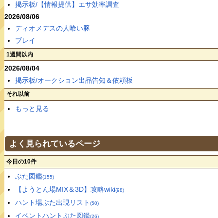
掲示板/【情報提供】エサ効率調査
2026/08/06
ディオメデスの人喰い豚
ブレイ
1週間以内
2026/08/04
掲示板/オークション出品告知＆依頼板
それ以前
もっと見る
よく見られているページ
今日の10件
ぶた図鑑
(155)
【ようとん場MIX＆3D】攻略wiki
(98)
ハント場ぶた出現リスト
(50)
イベントハントぶた図鑑
(26)