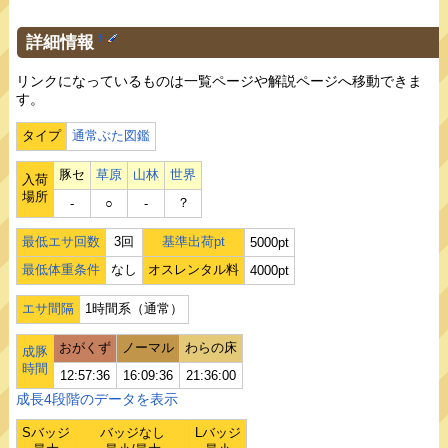
詳細情報
†
リンクになっているものは一覧ページや解説ページへ移動できま
す。
タイプ
通常ぶた図鑑
豚セ
草原
山林
世界
入荷
場所
？
‐
○
‐
最低エサ回数
3回
基準出荷pt
5000pt
最低体重条件
なし
オスレンタル料
4000pt
エサ間隔
1時間系（通常）
おがくず
ノーマル
わらの床
成豚
時間
12:57:36
16:09:36
21:36:00
成長4段階のデータを表示
Sバッジ
バッジなし
Lバッジ