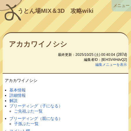
メニュー
うとん場MIX＆3D
攻略wiki
アカカワイノシシ
(287d)
最終更新：2025/10/25 (土) 00:40:04
編集者ID：[tEHSV4HdvQ2]
編集メニューを表示
アカカワイノシシ
基本情報
詳細情報
解説
ブリーディング（子になる）
ご先祖ぶた一覧
ブリーディング（親になる）
子孫ぶた一覧