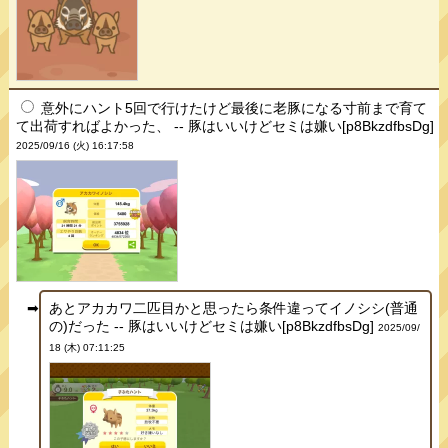
意外にハント5回で行けたけど最後に老豚になる寸前まで育て
て出荷すればよかった、 -- 豚はいいけどセミは嫌い[p8BkzdfbsDg]
2025/09/16 (火) 16:17:58
あとアカカワ二匹目かと思ったら条件違ってイノシシ(普通
の)だった -- 豚はいいけどセミは嫌い[p8BkzdfbsDg]
2025/09/
18 (木) 07:11:25