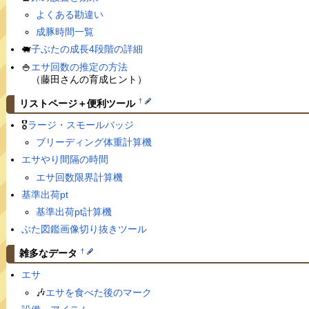
よくある勘違い
成豚時間一覧
🐖
子ぶたの成長4段階の詳細
🍚
エサ回数の推定の方法
（藤田さんの育成ヒント）
†
リストページ＋便利ツール
🎖
ラージ・スモールバッジ
ブリーディング体重計算機
エサやり間隔の時間
エサ回数限界計算機
基準出荷pt
基準出荷pt計算機
ぶた図鑑画像切り抜きツール
†
雑多なデータ
エサ
🎶
エサを食べた後のマーク