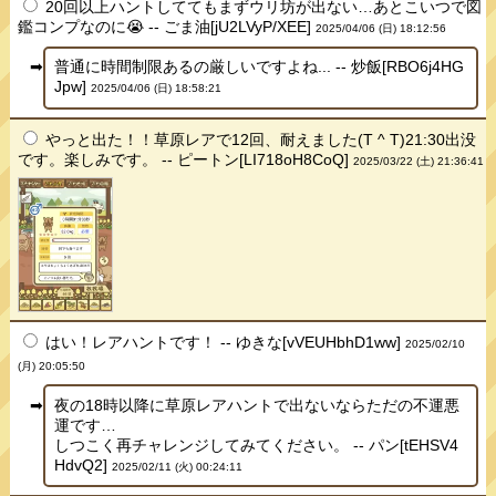
20回以上ハントしててもまずウリ坊が出ない…あとこいつで図
鑑コンプなのに😭 -- ごま油[jU2LVyP/XEE]
2025/04/06 (日) 18:12:56
普通に時間制限あるの厳しいですよね... -- 炒飯[RBO6j4HG
Jpw]
2025/04/06 (日) 18:58:21
やっと出た！！草原レアで12回、耐えました(T ^ T)21:30出没
です。楽しみです。 -- ピートン[LI718oH8CoQ]
2025/03/22 (土) 21:36:41
はい！レアハントです！ -- ゆきな[vVEUHbhD1ww]
2025/02/10
(月) 20:05:50
夜の18時以降に草原レアハントで出ないならただの不運悪
運です…
しつこく再チャレンジしてみてください。 -- パン[tEHSV4
HdvQ2]
2025/02/11 (火) 00:24:11