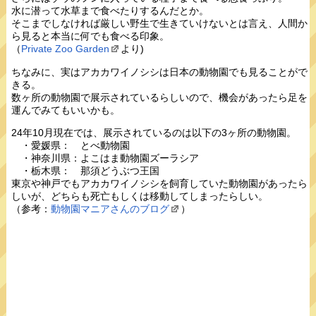
水に潜って水草まで食べたりするんだとか。
そこまでしなければ厳しい野生で生きていけないとは言え、人間か
ら見ると本当に何でも食べる印象。
（
Private Zoo Garden
より)
ちなみに、実はアカカワイノシシは日本の動物園でも見ることがで
きる。
数ヶ所の動物園で展示されているらしいので、機会があったら足を
運んでみてもいいかも。
24年10月現在では、展示されているのは以下の3ヶ所の動物園。
・愛媛県： とべ動物園
・神奈川県：よこはま動物園ズーラシア
・栃木県： 那須どうぶつ王国
東京や神戸でもアカカワイノシシを飼育していた動物園があったら
しいが、どちらも死亡もしくは移動してしまったらしい。
（参考：
動物園マニアさんのブログ
）