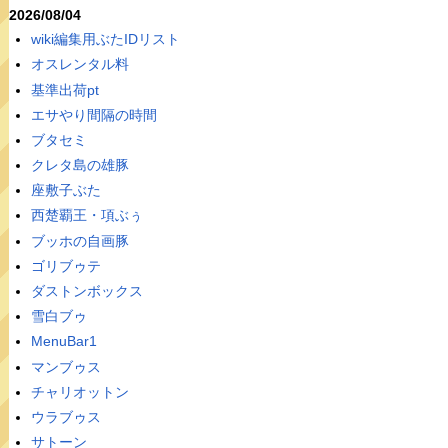
2026/08/04
wiki編集用ぶたIDリスト
オスレンタル料
基準出荷pt
エサやり間隔の時間
ブタセミ
クレタ島の雄豚
座敷子ぶた
西楚覇王・項ぶぅ
ブッホの自画豚
ゴリブゥテ
ダストンボックス
雪白ブゥ
MenuBar1
マンブゥス
チャリオットン
ウラブゥス
サトーン