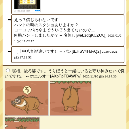
えっ？信じられないです
ハントの時のスクショありますか？
ヨーロッパは今までうりぼう出てないので....
何時ハントしましたか？ -- 名無し[weLzdqKCZOQ]
2026/01/2
1 (水) 12:02:15
（十中八九勘違いです） -- パン[tEHSV4HdvQ2]
2026/01/21
(水) 17:11:52
寝相、後ろ姿です。うりぼうと一緒にいると守り神みたいで良
いですね。 -- ホエルオー[AXpTpTBAWPw]
2025/11/30 (日) 14:34:30