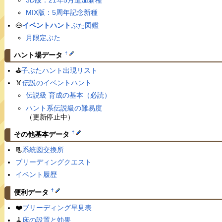
3D版：21年5月追加新種
MIX版：5周年記念新種
🐽
イベントハント
ぶた図鑑
月限定ぶた
†
ハント場データ
⛳️
子ぶたハント出現リスト
🏅
伝説のイベントハント
伝説級 育成の基本（必読）
ハント系伝説級の難易度
（更新停止中）
†
その他基本データ
📃
系統図交換所
ブリーディングクエスト
イベント履歴
†
便利データ
❤️
ブリーディング早見表
🧹
床の設置と効果