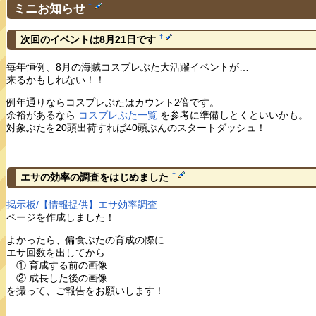
ミニお知らせ
†
†
次回のイベントは8月21日です
毎年恒例、8月の海賊コスプレぶた大活躍イベントが…
来るかもしれない！！
例年通りならコスプレぶたはカウント2倍です。
余裕があるなら
コスプレぶた一覧
を参考に準備しとくといいかも。
対象ぶたを20頭出荷すれば40頭ぶんのスタートダッシュ！
†
エサの効率の調査をはじめました
掲示板/【情報提供】エサ効率調査
ページを作成しました！
よかったら、偏食ぶたの育成の際に
エサ回数を出してから
① 育成する前の画像
② 成長した後の画像
を撮って、ご報告をお願いします！