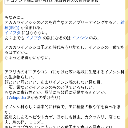
コメント欄に寄せられた境目付近の入荷時刻情報
ちなみに…
アカカワイノシシのメスを適当なオスとブリーディングすると、
雑
種(肌色)
が産まれる。
イノブタ
にはならない。
あくまでも
イノブタ
の親になるのは
イノシシ
のみ。
アカカワイノシシは子ぶた時代もうり坊だし、イノシシの一種であ
るはずだが…
ちょっと納得がいかない。
アフリカのギニアやコンゴにかけた広い地域に生息するイノシシ科
の生き物らしい。
顔といい耳といい、あまりイノシシ感のしない見た目。
一応、歯などがイノシシのものと似ているらしい。
ちなみに夜行性だが、昼間にも普通に活動するんだとか。
（
Wikipedia
からの受け売り）
イノシシ科らしく基本的に雑食で、主に植物の根や芋を食べるほ
か、
説明文にあるヘビやトカゲ、ほかにも昆虫、カタツムリ、腐った
肉、鳥の卵、ミミズ…
さらにはゾウのフンに入っている種子まで食べる悪食っぷり。