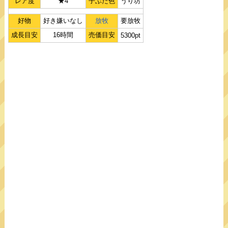
レア度
★4
子ぶた色
うり坊
好物
好き嫌いなし
放牧
要放牧
成長目安
16時間
売価目安
5300pt