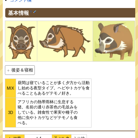
コメント欄
基本情報
†
後姿＆寝相
昼間は寝ていることが多く夕方から活動
し始める夜型タイプ。ヘビやトカゲを食
MIX
べることもあるゲテモノ好き。
アフリカの熱帯雨林に生息する
猪。名前の通り赤茶色の毛並みを
している。雑食性で果実や種子の
3D
他に虫やトカゲなどゲテモノも食
べる。