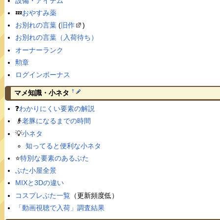
設備・アイテム
💤
おやすみ薬
お別れの言葉
(
旧作
)
お別れの言葉（入荷待ち）
オーナーランク
勲章
ログインボーナス
†
マメ知識・小ネタ
❓
わかりにくい要素の解説
👴
老豚になるまでの時間
💡
小ネタ
知ってると便利な小ネタ
⭐️
特別な要素のあるぶた
ぶた小屋全景
MIXと3Dの違い
コスプレぶた一覧
（更新頻度低）
「動画視聴で入荷」調査結果