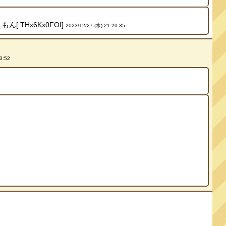
THx6Kx0FOI]
2023/12/27 (水) 21:20:35
3:52