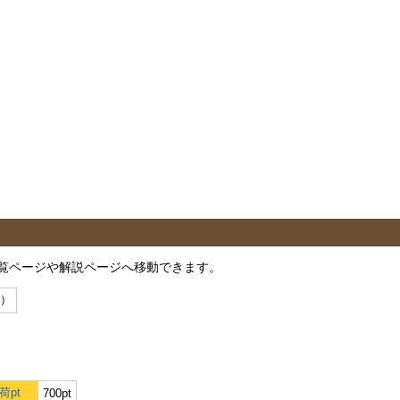
覧ページや解説ページへ移動できます。
示）
荷pt
700pt