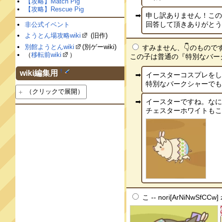
【攻略】Match Pig
【攻略】Rescue Pig
申し訳ありません！こ
回答して頂きありがとうご
非公式イベント
ようとん場攻略wiki
(旧作)
別館ようとんwiki
(別ゲーwiki)
すみません、👇のもので
（
移転前wiki
）
この子は普通の『特別なバークシャ
†
wiki編集用
イースターコスプレを
特別なバークシャーでもコス
（クリックで展開）
イースターですね。な
チェスターホワイトもこんな感じ
こ -- nori[ArNiNwSfCCw]