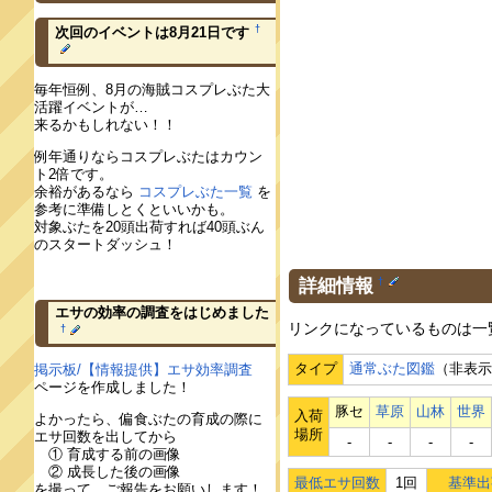
†
次回のイベントは8月21日です
毎年恒例、8月の海賊コスプレぶた大
活躍イベントが…
来るかもしれない！！
例年通りならコスプレぶたはカウン
ト2倍です。
余裕があるなら
コスプレぶた一覧
を
参考に準備しとくといいかも。
対象ぶたを20頭出荷すれば40頭ぶん
のスタートダッシュ！
詳細情報
†
エサの効率の調査をはじめました
リンクになっているものは一
†
タイプ
通常ぶた図鑑
（非表
掲示板/【情報提供】エサ効率調査
ページを作成しました！
豚セ
草原
山林
世界
入荷
よかったら、偏食ぶたの育成の際に
場所
エサ回数を出してから
‐
‐
‐
‐
① 育成する前の画像
② 成長した後の画像
最低エサ回数
1回
基準出
を撮って、ご報告をお願いします！