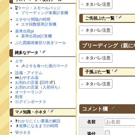
ネタバレ注意
🎖
ラージ・スモールバッジ
ブリーディング体重計算機
†
ご先祖ぶた一覧
エサやり間隔の時間
エサ回数限界計算機
ネタバレ注意
基準出荷pt
基準出荷pt計算機
ぶた図鑑画像切り抜きツール
ブリーディング（親に
†
雑多なデータ
ネタバレ注意
エサ
🎶
エサを食べた後のマーク
†
子孫ぶた一覧
設備・アイテム
💤
おやすみ薬
お別れの言葉
(
旧作
)
ネタバレ注意
お別れの言葉（入荷待ち）
オーナーランク
勲章
ログインボーナス
コメント欄
†
†
マメ知識・小ネタ
❓
わかりにくい要素の解説
名前
👴
老豚になるまでの時間
💡
小ネタ
添付