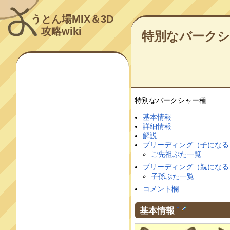
うとん場MIX＆3D
攻略wiki
特別なバークシ
特別なバークシャー種
基本情報
詳細情報
解説
ブリーディング（子になる
ご先祖ぶた一覧
ブリーディング（親になる
子孫ぶた一覧
コメント欄
基本情報
†