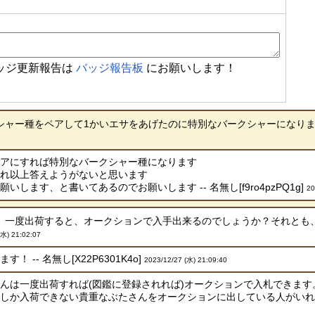
ッジ更新報告は
バッジ報告板
にお願いします！
ー種をペアして1かいエサをあげたのに特別なバークシャーになりませんでし
ベアにすれば特別なバークシャー種になります
それ以上答えようがないと思います
します、と書いてあるのでお願いします -- 名無し[f9ro4pzPQ1g]
20
一度出荷すると、オークションで入手出来るのでしょうか？それとも、ブ
(水) 21:02:07
 -- 名無し[X22P6301K4o]
2023/12/27 (水) 21:09:40
んは一度出荷すれば(図鑑に登録されれば)オークションで入札できます
か入荷できない貴重なぶたさんをオークションに出している人がいれば、という