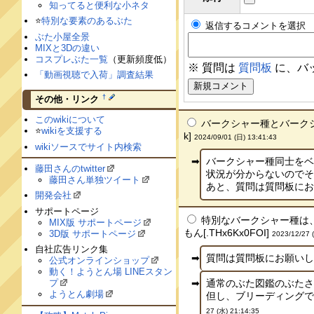
知ってると便利な小ネタ
⭐️
特別な要素のあるぶた
返信するコメントを選択
ぶた小屋全景
MIXと3Dの違い
コスプレぶた一覧
（更新頻度低）
※ 質問は
質問板
に、バ
「動画視聴で入荷」調査結果
†
その他・リンク
このwikiについて
バークシャー種とバークシャ
⭐️
wikiを支援する
k]
2024/09/01 (日) 13:41:43
wikiソースでサイト内検索
バークシャー種同士を
藤田さんのtwitter
状況が分からないので
藤田さん単独ツイート
あと、質問は質問板にお願い
開発会社
サポートページ
特別なバークシャー種は、
MIX版 サポートページ
もん[.THx6Kx0FOI]
3D版 サポートページ
2023/12/27 
自社広告リンク集
質問は質問板にお願いします！
公式オンラインショップ
動く！ようとん場 LINEスタン
プ
通常のぶた図鑑のぶたさ
ようとん劇場
但し、ブリーディングでし
27 (水) 21:14:35