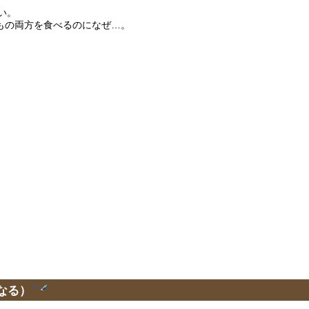
い。
いもの両方を食べるのになぜ…。
なる）
†