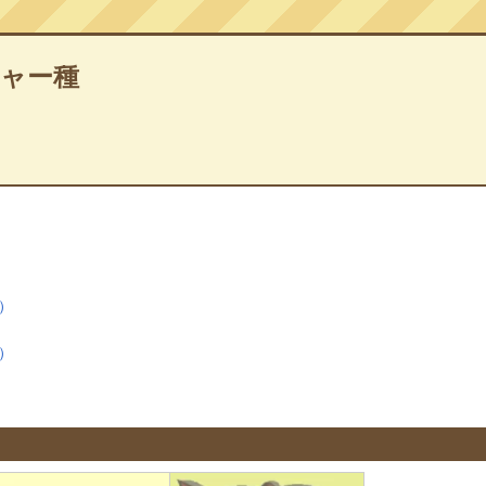
ャー種
）
）