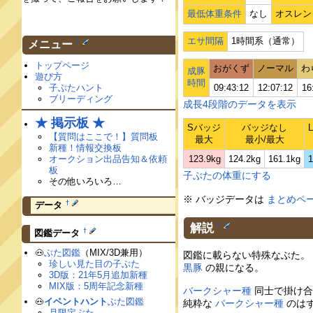
最低体重条件
なし
オスレン
エサ間隔
1時間系（通常）
†
メニュー
トップページ
おがくず
ノーマル
わ
成豚
遊び方
時間
子ぶたハント
09:43:12
12:07:12
16
ブリーディング
成長4段階のデータを表示
★ 掲示板 ★
Sバッジ
バッジなし
【質問はここで！】質問板
最大
最小/最大
新種！情報交換板
オークション出品告知＆依頼
123.9kg
124.2kg
161.1kg
1
板
子ぶたの体重にする
その他いろいろ…
※ バッジデータは
まとめペ
†
データ
解説
†
†
図鑑データ
🐽
ぶた図鑑
（MIX/3D兼用）
図鑑に載らない特殊なぶた。
珍しい見た目の子ぶた
黒豚
の親になる。
3D版：21年5月追加新種
MIX版：5周年記念新種
バークシャー種
同士で掛け合
🐽
イベントハント
ぶた図鑑
純粋な
バークシャー種
のはず
月限定ぶた