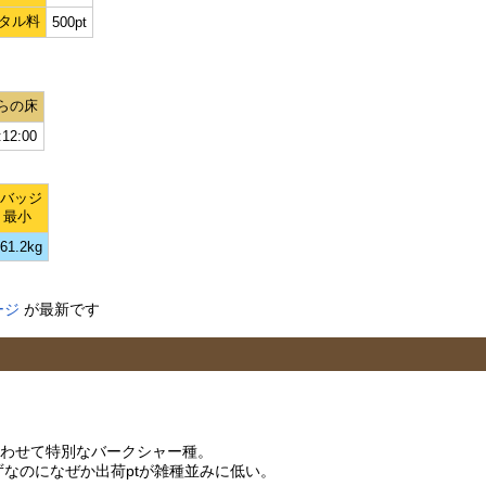
タル料
500pt
らの床
:12:00
Lバッジ
最小
61.2kg
ージ
が最新です
わせて特別なバークシャー種。
なのになぜか出荷ptが雑種並みに低い。