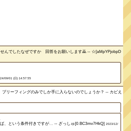
たなぜですか 回答をお願いします🙇 -- ☆[aMpYPjobpD
24/09/01 (日) 14:57:55
リーフィングのみでしか手に入らないのでしょうか？ -- カピえ
。
条件付きですが… -- ざっしゅ[0.BC3mv7HkQ]
2023/12/