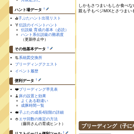
しかもさつまいもしか食べな
†
ハント場データ
親も子もベジMIXとさつま
⛳️
子ぶたハント出現リスト
🏅
伝説のイベントハント
伝説級 育成の基本（必読）
ハント系伝説級の難易度
（更新停止中）
†
その他基本データ
📃
系統図交換所
ブリーディングクエスト
イベント履歴
†
便利データ
❤️
ブリーディング早見表
🧹
床の設置と効果
よくある勘違い
成豚時間一覧
🐖
子ぶたの成長4段階の詳細
🍚
エサ回数の推定の方法
（藤田さんの育成ヒント）
ブリーディング（子に
†
リストページ＋便利ツール