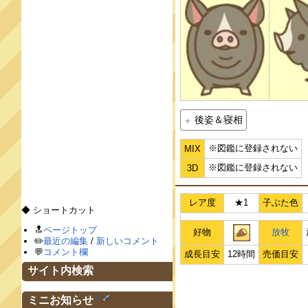
後姿＆寝相
※図鑑に登録されない
MIX
※図鑑に登録されない
3D
レア度
★1
子ぶた色
◆ ショートカット
🔝
ページトップ
好物
放牧
✏️
最近の編集
/
新しいコメント
💬
コメント欄
成長目安
12時間
売価目安
サイト内検索
†
ミニお知らせ