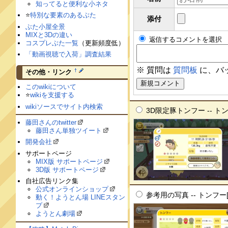
知ってると便利な小ネタ
⭐️
特別な要素のあるぶた
添付
ぶた小屋全景
MIXと3Dの違い
返信するコメントを選択
コスプレぶた一覧
（更新頻度低）
「動画視聴で入荷」調査結果
※ 質問は
質問板
に、バ
†
その他・リンク
このwikiについて
⭐️
wikiを支援する
wikiソースでサイト内検索
3D限定豚トンフー -- トント
藤田さんのtwitter
藤田さん単独ツイート
開発会社
サポートページ
MIX版 サポートページ
3D版 サポートページ
自社広告リンク集
公式オンラインショップ
参考用の写真 -- トンフー[eo
動く！ようとん場 LINEスタン
プ
ようとん劇場