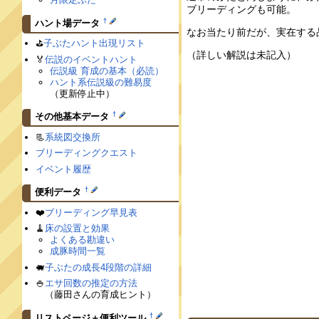
ブリーディングも可能。
†
ハント場データ
なお当たり前だが、実在する
⛳️
子ぶたハント出現リスト
（詳しい解説は未記入）
🏅
伝説のイベントハント
伝説級 育成の基本（必読）
ハント系伝説級の難易度
（更新停止中）
†
その他基本データ
📃
系統図交換所
ブリーディングクエスト
イベント履歴
†
便利データ
❤️
ブリーディング早見表
🧹
床の設置と効果
よくある勘違い
成豚時間一覧
🐖
子ぶたの成長4段階の詳細
🍚
エサ回数の推定の方法
（藤田さんの育成ヒント）
†
リストページ＋便利ツール