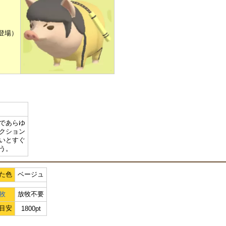
未登場）
であらゆ
クション
いとすぐ
う。
た色
ベージュ
牧
放牧不要
目安
1800pt