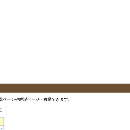
覧ページや解説ページへ移動できます。
定）
界
ア