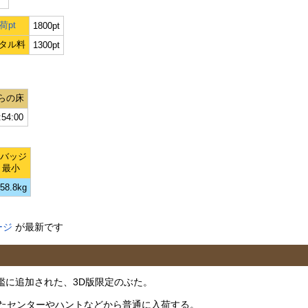
荷pt
1800pt
タル料
1300pt
らの床
:54:00
Lバッジ
最小
58.8kg
ージ
が最新です
図鑑に追加された、3D版限定のぶた。
たセンターやハントなどから普通に入荷する。