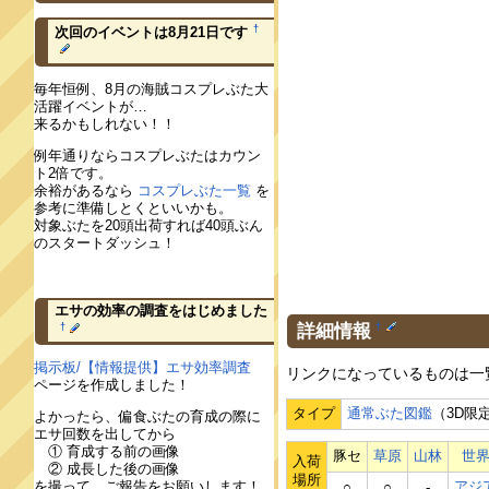
†
次回のイベントは8月21日です
毎年恒例、8月の海賊コスプレぶた大
活躍イベントが…
来るかもしれない！！
例年通りならコスプレぶたはカウン
ト2倍です。
余裕があるなら
コスプレぶた一覧
を
参考に準備しとくといいかも。
対象ぶたを20頭出荷すれば40頭ぶん
のスタートダッシュ！
エサの効率の調査をはじめました
詳細情報
†
†
掲示板/【情報提供】エサ効率調査
リンクになっているものは一
ページを作成しました！
タイプ
通常ぶた図鑑
（3D限
よかったら、偏食ぶたの育成の際に
エサ回数を出してから
① 育成する前の画像
豚セ
草原
山林
世
入荷
② 成長した後の画像
場所
を撮って、ご報告をお願いします！
アジ
○
○
‐