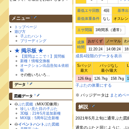
最低エサ回数
4回
基準出
†
メニュー
最低体重条件
なし
オスレン
トップページ
エサ間隔
1時間系（通常）
遊び方
子ぶたハント
ブリーディング
おがくず
ノーマル
わ
成豚
時間
11:20:24
14:08:24
18
★ 掲示板 ★
成長4段階のデータを表示
【質問はここで！】質問板
新種！情報交換板
オークション出品告知＆依頼
Sバッジ
バッジなし
板
最大
最小/最大
その他いろいろ…
126.6kg
126.7kg
158.7kg
1
†
データ
子ぶたの体重にする
※ バッジデータは
まとめペ
†
図鑑データ
🐽
ぶた図鑑
（MIX/3D兼用）
解説
†
珍しい見た目の子ぶた
3D版：21年5月追加新種
MIX版：5周年記念新種
2021年5月上旬に通常ぶた
🐽
イベントハント
ぶた図鑑
通常のぶたと同じように、ぶ
月限定ぶた