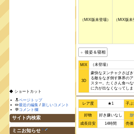
（MIX版未登場）
（MIX版
後姿＆寝相
（未登場）
MIX
豪快なヌンチャクさばき
る敵をなぎ倒す豚界のア
3D
スター。たくさん食べな
に力が出なくなってしま
◆ ショートカット
🔝
ページトップ
レア度
★1
子ぶ
✏️
最近の編集
/
新しいコメント
💬
コメント欄
好物
好き嫌いなし
放
サイト内検索
成長目安
14時間
売価
†
ミニお知らせ