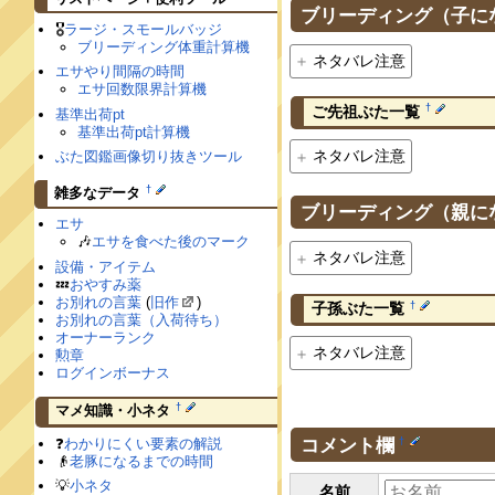
ブリーディング（子に
🎖
ラージ・スモールバッジ
ブリーディング体重計算機
ネタバレ注意
エサやり間隔の時間
エサ回数限界計算機
†
ご先祖ぶた一覧
基準出荷pt
基準出荷pt計算機
ネタバレ注意
ぶた図鑑画像切り抜きツール
†
雑多なデータ
ブリーディング（親に
エサ
🎶
エサを食べた後のマーク
ネタバレ注意
設備・アイテム
💤
おやすみ薬
お別れの言葉
(
旧作
)
†
子孫ぶた一覧
お別れの言葉（入荷待ち）
オーナーランク
ネタバレ注意
勲章
ログインボーナス
†
マメ知識・小ネタ
コメント欄
❓
わかりにくい要素の解説
†
👴
老豚になるまでの時間
💡
小ネタ
名前