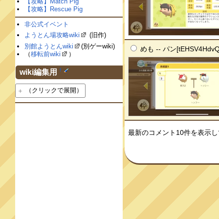
【攻略】Match Pig
【攻略】Rescue Pig
非公式イベント
ようとん場攻略wiki
(旧作)
別館ようとんwiki
(別ゲーwiki)
めも -- パン[tEHSV4Hdv
（
移転前wiki
）
†
wiki編集用
（クリックで展開）
最新のコメント10件を表示