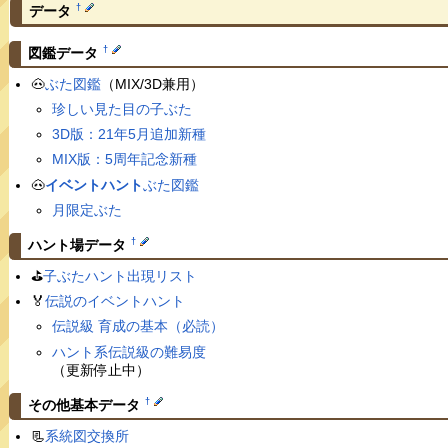
†
データ
†
図鑑データ
🐽
ぶた図鑑
（MIX/3D兼用）
珍しい見た目の子ぶた
3D版：21年5月追加新種
MIX版：5周年記念新種
🐽
イベントハント
ぶた図鑑
月限定ぶた
†
ハント場データ
⛳️
子ぶたハント出現リスト
🏅
伝説のイベントハント
伝説級 育成の基本（必読）
ハント系伝説級の難易度
（更新停止中）
†
その他基本データ
📃
系統図交換所