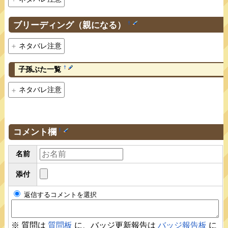
ブリーディング（親になる）
†
ネタバレ注意
†
子孫ぶた一覧
ネタバレ注意
コメント欄
†
名前
添付
返信するコメントを選択
※ 質問は
質問板
に、バッジ更新報告は
バッジ報告板
に