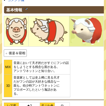
コメント欄
基本情報
†
後姿＆寝相
音楽において天才的だがすぐにフンの話
をしようとする残念な面がある。
MIX
アントワネットンと知り合い。
音楽家としては史上稀に見る天才
だがフンの話が大好きな残念な一
面も。幼少時アントワネットンに
3D
プロポーズしたという逸話があ
る。
レア度
★3
子ぶた色
白