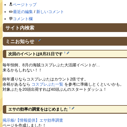
🔝
ページトップ
✏️
最近の編集
/
新しいコメント
💬
コメント欄
サイト内検索
ミニお知らせ
†
†
次回のイベントは8月21日です
毎年恒例、8月の海賊コスプレぶた大活躍イベントが…
来るかもしれない！！
例年通りならコスプレぶたはカウント2倍です。
余裕があるなら
コスプレぶた一覧
を参考に準備しとくといいかも。
対象ぶたを20頭出荷すれば40頭ぶんのスタートダッシュ！
†
エサの効率の調査をはじめました
掲示板/【情報提供】エサ効率調査
ページを作成しました！