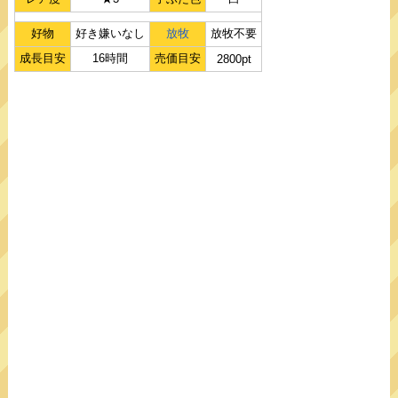
好物
好き嫌いなし
放牧
放牧不要
成長目安
16時間
売価目安
2800pt