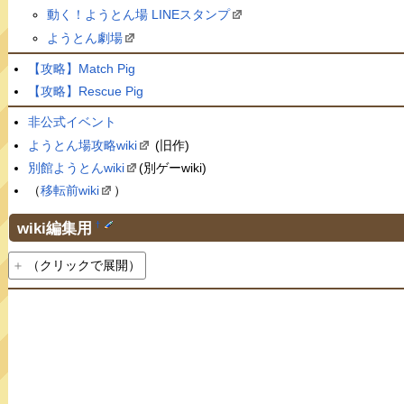
動く！ようとん場 LINEスタンプ
ようとん劇場
【攻略】Match Pig
【攻略】Rescue Pig
非公式イベント
ようとん場攻略wiki
(旧作)
別館ようとんwiki
(別ゲーwiki)
（
移転前wiki
）
wiki編集用
†
（クリックで展開）