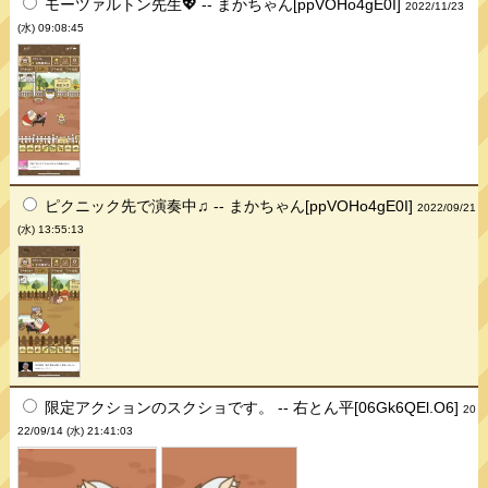
モーツァルトン先生💖 -- まかちゃん[ppVOHo4gE0I]
2022/11/23
(水) 09:08:45
ピクニック先で演奏中♫ -- まかちゃん[ppVOHo4gE0I]
2022/09/21
(水) 13:55:13
限定アクションのスクショです。 -- 右とん平[06Gk6QEl.O6]
20
22/09/14 (水) 21:41:03