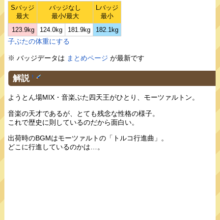
Sバッジ
バッジなし
Lバッジ
最大
最小/最大
最小
123.9kg
124.0kg
181.9kg
182.1kg
子ぶたの体重にする
※ バッジデータは
まとめページ
が最新です
解説
†
ようとん場MIX・音楽ぶた四天王がひとり、モーツァルトン。
音楽の天才であるが、とても残念な性格の様子。
これで歴史に則しているのだから面白い。
出荷時のBGMはモーツァルトの「トルコ行進曲」。
どこに行進しているのかは…。