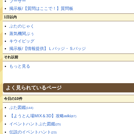
ブーサー
掲示板/【質問はここで！】質問板
1日以内
ぶたのじゃく
蒸気機関ぶぅ
キウイピッグ
掲示板/【情報提供】Ｌバッジ・Ｓバッジ
それ以前
もっと見る
よく見られているページ
今日の10件
ぶた図鑑
(144)
【ようとん場MIX＆3D】攻略wiki
(87)
イベントハントぶた図鑑
(25)
伝説のイベントハント
(23)