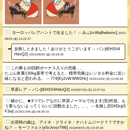
ヨーロッパレアハントで出ました！ -- みふ[rcWq8wbinnc]
2021/
08/20 (金) 13:22:37
反映しときました！ありがとうございます -- パン[tEHSV4
HdvQ2]
2021/08/20 (金) 19:29:30
この豚も10回餌ボーナス入りの売価…。
たぶん体重130kg基準で考えると、標準売価はレンタル料金に近い
値になると思われる。 -- 774[Ey2vW.MW2Hc]
2020/12/02 (水) 13:09:45
草原レア -- パン[tEHSV4HdvQ2]
2019/07/29 (月) 13:57:34
確かに。★3つでレアなのに草原ノーマルで出ます(笑)何故。も
う要らないよってくらいに回数出ました。。。 -- 名無し[E0XDcjtS
F3w]
2018/11/09 (金) 08:30:10
出荷時の曲は、アイネ・クライネ・ナハトムジーク？？ですか
ね？ -- モーツァルト[e5rJvvo/7N6]
2018/09/03 (月) 23:35:28