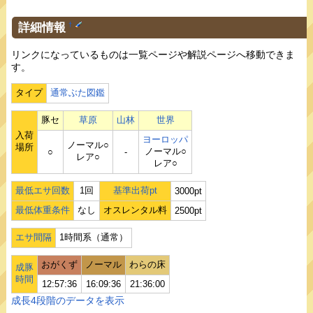
詳細情報
†
リンクになっているものは一覧ページや解説ページへ移動できま
す。
タイプ
通常ぶた図鑑
豚セ
草原
山林
世界
入荷
ヨーロッパ
ノーマル○
場所
ノーマル○
○
‐
レア○
レア○
最低エサ回数
1回
基準出荷pt
3000pt
最低体重条件
なし
オスレンタル料
2500pt
エサ間隔
1時間系（通常）
おがくず
ノーマル
わらの床
成豚
時間
12:57:36
16:09:36
21:36:00
成長4段階のデータを表示