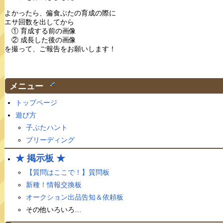
よかったら、偏食ぶたの育成の際に
エサ回数を出してから
① 育成する前の画像
② 成長した後の画像
を撮って、ご報告をお願いします！
メニュー
†
トップページ
遊び方
子ぶたハント
ブリーディング
★ 掲示板 ★
【質問はここで！】質問板
新種！情報交換板
オークション出品告知＆依頼板
その他いろいろ…