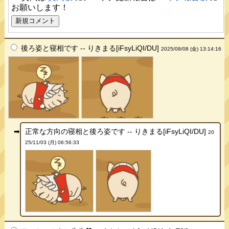
お願いします！
後ろ姿と寝相です -- りきまる[iFsyLiQI/DU]
2025/08/08 (金) 13:14:16
正常な方向の寝相と後ろ姿です -- りきまる[iFsyLiQI/DU]
20
25/11/03 (月) 06:56:33