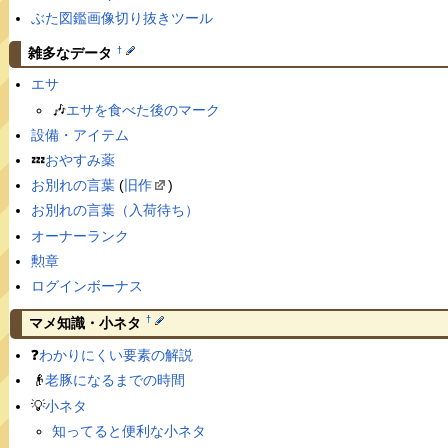
ぶた図鑑画像切り抜きツール
†
雑多なデータ
エサ
🎶
エサを食べた後のマーク
設備・アイテム
💤
おやすみ薬
お別れの言葉
(
旧作
)
お別れの言葉（入荷待ち）
オーナーランク
勲章
ログインボーナス
†
マメ知識・小ネタ
❓
わかりにくい要素の解説
👴
老豚になるまでの時間
💡
小ネタ
知ってると便利な小ネタ