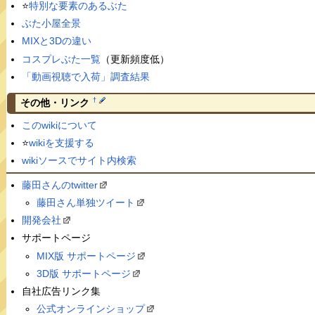
⭐️
特別な要素のあるぶた
ぶた小屋全景
MIXと3Dの違い
コスプレぶた一覧
（更新頻度低）
「動画視聴で入荷」調査結果
†
その他・リンク
このwikiについて
⭐️
wikiを支援する
wikiソースでサイト内検索
藤田さんのtwitter
藤田さん単独ツイート
開発会社
サポートページ
MIX版 サポートページ
3D版 サポートページ
自社広告リンク集
公式オンラインショップ