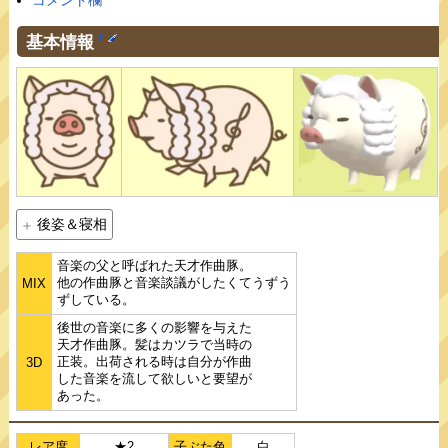
コメント欄
基本情報
†
後姿＆寝相
音楽の父と呼ばれた天才作曲豚。
他の作曲豚と音楽談議がしたくてうずう
MIX
ずしている。
後世の音楽に多くの影響を与えた
天才作曲豚。髪はカツラで当時の
正装。出荷される時は自分が作曲
3D
した音楽を流して欲しいと要望が
あった。
レア度
★2
子ぶた色
白