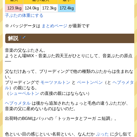
123.9kg
124.0kg
172.3kg
172.4kg
子ぶたの体重にする
※ バッジデータは
まとめページ
が最新です
解説
†
音楽の父なぶたさん。
ようとん場MIX・音楽ぶた四天王がひとりにして、音楽ぶたの原点
──
父なだけあって、ブリーディングで他の種類のぶたからは生まれな
い。
ブリーディングで
モーツァルトン
と
ベートンベン
（と
ヘブゥメタ
ル
）の親になる。
（
シューベルトン
の直接の親にはならない）
ヘブゥメタル
は後から追加されたちょっと毛色の違うぶただが、
音楽の父に産めないものはないのだ。
出荷時のBGMはバッハの「トッカータとフーガ ニ短調」。
色といい目の感じといい名前といい、なんだか
ぶった
に少し似て