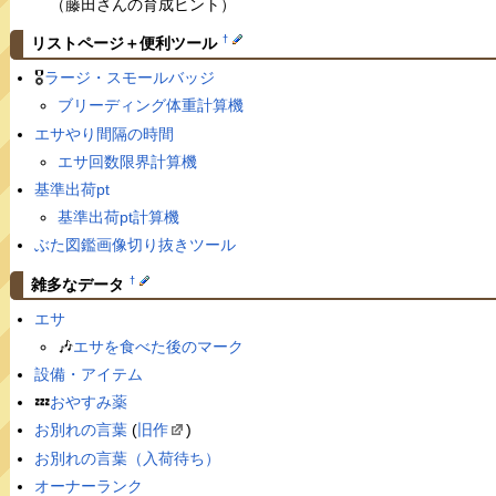
（藤田さんの育成ヒント）
†
リストページ＋便利ツール
🎖
ラージ・スモールバッジ
ブリーディング体重計算機
エサやり間隔の時間
エサ回数限界計算機
基準出荷pt
基準出荷pt計算機
ぶた図鑑画像切り抜きツール
†
雑多なデータ
エサ
🎶
エサを食べた後のマーク
設備・アイテム
💤
おやすみ薬
お別れの言葉
(
旧作
)
お別れの言葉（入荷待ち）
オーナーランク