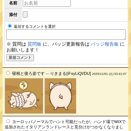
名前
添付
返信するコメントを選択
※ 質問は
質問板
に、バッジ更新報告は
バッジ報告板
に
お願いします！
寝相と後ろ姿です -- りきまる[iFsyLiQI/DU]
2025/11/01 (土) 03:41:07
ヨーロッパノーマルでハント可能だったが、ハンド場でMIXで
追加されたイタリアンランドレースと見分けがつかなくなりまし