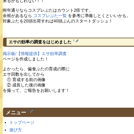
来るかもしれない！！
例年通りならコスプレぶたはカウント2倍です。
余裕があるなら
コスプレぶた一覧
を参考に準備しとくといいかも。
対象ぶたを20頭出荷すれば40頭ぶんのスタートダッシュ！
†
エサの効率の調査をはじめました
掲示板/【情報提供】エサ効率調査
ページを作成しました！
よかったら、偏食ぶたの育成の際に
エサ回数を出してから
① 育成する前の画像
② 成長した後の画像
を撮って、ご報告をお願いします！
メニュー
†
トップページ
遊び方