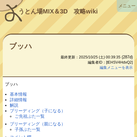
メニュー
うとん場MIX＆3D
攻略wiki
ブッハ
(287d)
最終更新：2025/10/25 (土) 00:39:35
編集者ID：[tEHSV4HdvQ2]
編集メニューを表示
ブッハ
基本情報
詳細情報
解説
ブリーディング（子になる）
ご先祖ぶた一覧
ブリーディング（親になる）
子孫ぶた一覧