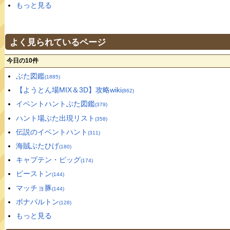
もっと見る
よく見られているページ
今日の10件
ぶた図鑑
(1885)
【ようとん場MIX＆3D】攻略wiki
(862)
イベントハントぶた図鑑
(379)
ハント場ぶた出現リスト
(358)
伝説のイベントハント
(311)
海賊ぶたひげ
(180)
キャプテン・ピッグ
(174)
ビーストン
(144)
マッチョ豚
(144)
ボナパルトン
(128)
もっと見る