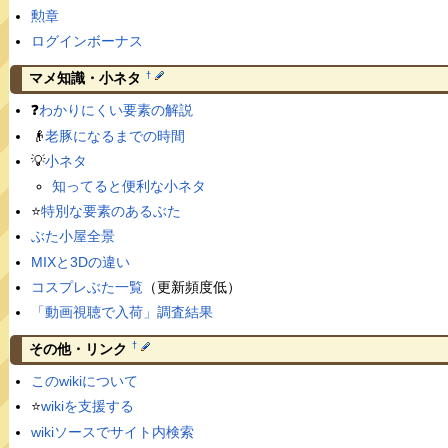
勲章
ログインボーナス
†
マメ知識・小ネタ
❓
わかりにくい要素の解説
👴
老豚になるまでの時間
💡
小ネタ
知ってると便利な小ネタ
⭐️
特別な要素のあるぶた
ぶた小屋全景
MIXと3Dの違い
コスプレぶた一覧
（更新頻度低）
「動画視聴で入荷」調査結果
†
その他・リンク
このwikiについて
⭐️
wikiを支援する
wikiソースでサイト内検索