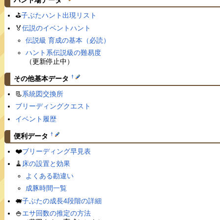
ハント場データ
⛳️
子ぶたハント出現リスト
🏅
伝説のイベントハント
伝説級 育成の基本（必読）
ハント系伝説級の難易度
（更新停止中）
†
その他基本データ
📃
系統図交換所
ブリーディングクエスト
イベント履歴
†
便利データ
❤️
ブリーディング早見表
🧹
床の設置と効果
よくある勘違い
成豚時間一覧
🐖
子ぶたの成長4段階の詳細
🍚
エサ回数の推定の方法