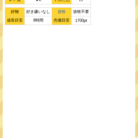
好物
好き嫌いなし
放牧
放牧不要
成長目安
8時間
売価目安
1700pt