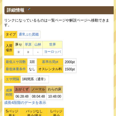
詳細情報
†
リンクになっているものは一覧ページや解説ページへ移動できま
す。
タイプ
通常ぶた図鑑
豚セ
草原
山林
世界
入荷
場所
ヨーロッパ
○
○
‐
最低エサ回数
1回
基準出荷pt
2000pt
最低体重条件
なし
オスレンタル料
1500pt
エサ間隔
1時間系（通常）
おがくず
ノーマル
わらの床
成豚
時間
06:28:48
08:04:48
10:48:00
成長4段階のデータを表示
Sバッジ
バッジなし
Lバッジ
最大
最小/最大
最小