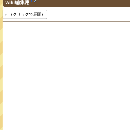
wiki編集用
†
（クリックで展開）