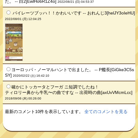
た。 -- 白2[EwlHo6R1Z4o]
2022/08/21 (日) 04:53:37
パイレーツブッハ！！かわいいです -- おれんじ3[helJY3oIeHU]
2022/08/01 (月) 12:04:25
ヨーロッパ・ノーマルハントで出ました。 -- P艦長[GiGke3C5s
SY]
2020/02/22 (土) 16:42:10
確かにトッカータとフーガ ニ短調でしたね！
ティロリー鼻から牛乳〜の曲ですな -- 出荷時の曲[axUvVMcmLcc]
2018/09/06 (木) 00:26:00
最新のコメント10件を表示しています。
全てのコメントを見る