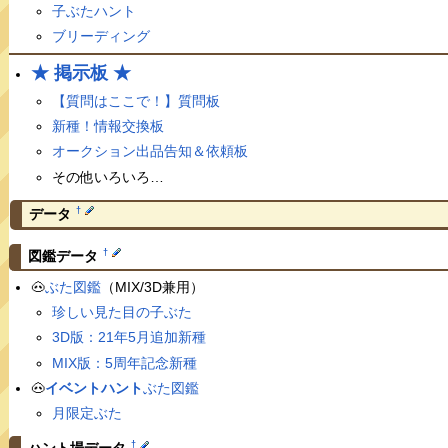
子ぶたハント
ブリーディング
★ 掲示板 ★
【質問はここで！】質問板
新種！情報交換板
オークション出品告知＆依頼板
その他いろいろ…
†
データ
†
図鑑データ
🐽
ぶた図鑑
（MIX/3D兼用）
珍しい見た目の子ぶた
3D版：21年5月追加新種
MIX版：5周年記念新種
🐽
イベントハント
ぶた図鑑
月限定ぶた
†