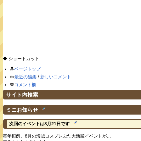
◆ ショートカット
🔝
ページトップ
✏️
最近の編集
/
新しいコメント
💬
コメント欄
サイト内検索
ミニお知らせ
†
†
次回のイベントは8月21日です
毎年恒例、8月の海賊コスプレぶた大活躍イベントが…