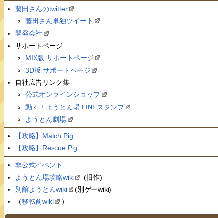
藤田さんのtwitter
藤田さん単独ツイート
開発会社
サポートページ
MIX版 サポートページ
3D版 サポートページ
自社広告リンク集
公式オンラインショップ
動く！ようとん場 LINEスタンプ
ようとん劇場
【攻略】Match Pig
【攻略】Rescue Pig
非公式イベント
ようとん場攻略wiki
(旧作)
別館ようとんwiki
(別ゲーwiki)
（
移転前wiki
）