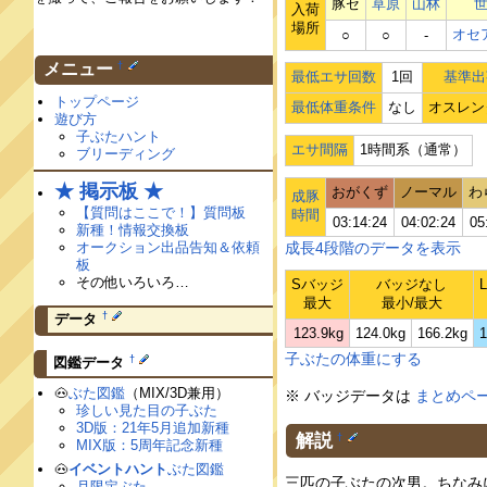
豚セ
草原
山林
入荷
場所
オセ
○
○
‐
†
メニュー
最低エサ回数
1回
基準出
トップページ
最低体重条件
なし
オスレン
遊び方
子ぶたハント
エサ間隔
1時間系（通常）
ブリーディング
★ 掲示板 ★
おがくず
ノーマル
わ
成豚
【質問はここで！】質問板
時間
03:14:24
04:02:24
05
新種！情報交換板
オークション出品告知＆依頼
成長4段階のデータを表示
板
その他いろいろ…
Sバッジ
バッジなし
最大
最小/最大
†
データ
123.9kg
124.0kg
166.2kg
1
子ぶたの体重にする
†
図鑑データ
🐽
ぶた図鑑
（MIX/3D兼用）
※ バッジデータは
まとめペ
珍しい見た目の子ぶた
3D版：21年5月追加新種
解説
†
MIX版：5周年記念新種
🐽
イベントハント
ぶた図鑑
三匹の子ぶたの次男。ちなみ
月限定ぶた