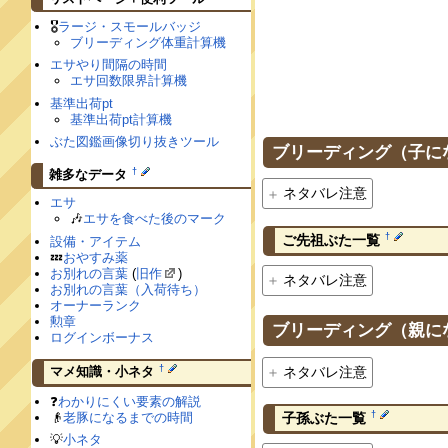
🎖
ラージ・スモールバッジ
ブリーディング体重計算機
エサやり間隔の時間
エサ回数限界計算機
基準出荷pt
基準出荷pt計算機
ぶた図鑑画像切り抜きツール
ブリーディング（子に
†
雑多なデータ
ネタバレ注意
エサ
🎶
エサを食べた後のマーク
†
ご先祖ぶた一覧
設備・アイテム
💤
おやすみ薬
お別れの言葉
(
旧作
)
ネタバレ注意
お別れの言葉（入荷待ち）
オーナーランク
勲章
ブリーディング（親に
ログインボーナス
†
ネタバレ注意
マメ知識・小ネタ
❓
わかりにくい要素の解説
†
👴
老豚になるまでの時間
子孫ぶた一覧
💡
小ネタ