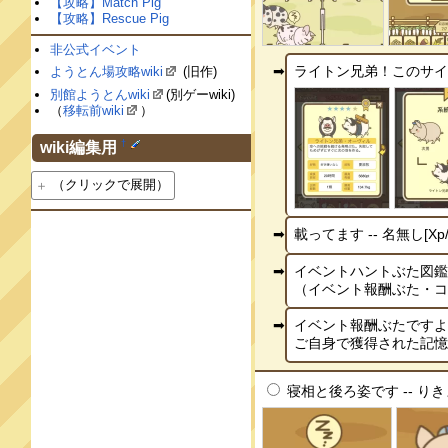
【攻略】Match Pig
【攻略】Rescue Pig
非公式イベント
ライトン兄弟！このサイトに載
ようとん場攻略wiki
(旧作)
別館ようとんwiki
(別ゲーwiki)
（
移転前wiki
）
†
wiki編集用
（クリックで展開）
載ってます -- 名無し[Xp/
イベントハントぶた図
（イベント報酬ぶた・コラボぶ
イベント報酬ぶたです
ご自身で獲得された記憶ないん
寝相と後ろ姿です -- りきまる[