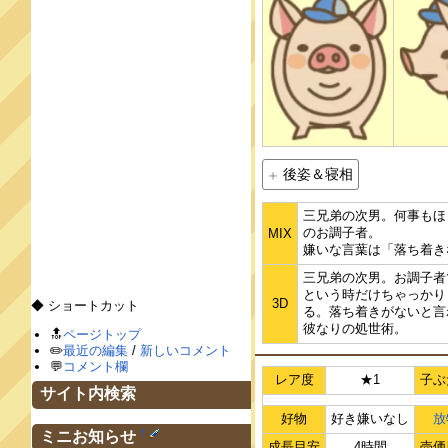
後姿＆寝相
三兄弟の次男。何事もほ
のお調子者。
MIX
嫌いな言葉は「落ち着き
三兄弟の次男。お調子者
という時だけちゃっかり
3D
◆ ショートカット
る。落ち着きがないと言
彼なりの処世術。
🔝
ページトップ
✏️
最近の編集
/
新しいコメント
💬
コメント欄
レア度
★1
子ぶ
サイト内検索
好物
好き嫌いなし
放
†
ミニお知らせ
成長目安
4時間
売価