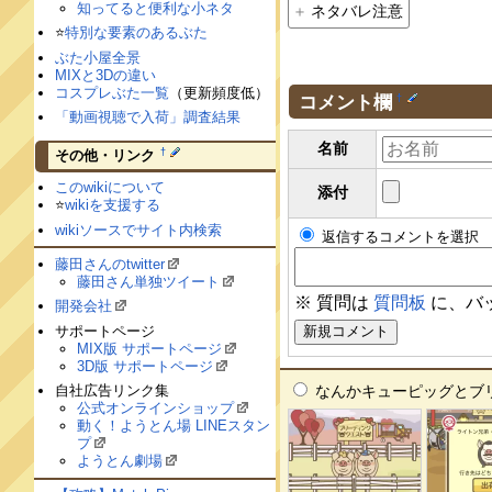
知ってると便利な小ネタ
ネタバレ注意
⭐️
特別な要素のあるぶた
ぶた小屋全景
MIXと3Dの違い
コスプレぶた一覧
（更新頻度低）
コメント欄
†
「動画視聴で入荷」調査結果
名前
†
その他・リンク
このwikiについて
添付
⭐️
wikiを支援する
wikiソースでサイト内検索
返信するコメントを選択
藤田さんのtwitter
藤田さん単独ツイート
※ 質問は
質問板
に、バ
開発会社
サポートページ
MIX版 サポートページ
3D版 サポートページ
なんかキューピッグとブリー
自社広告リンク集
公式オンラインショップ
動く！ようとん場 LINEスタン
プ
ようとん劇場