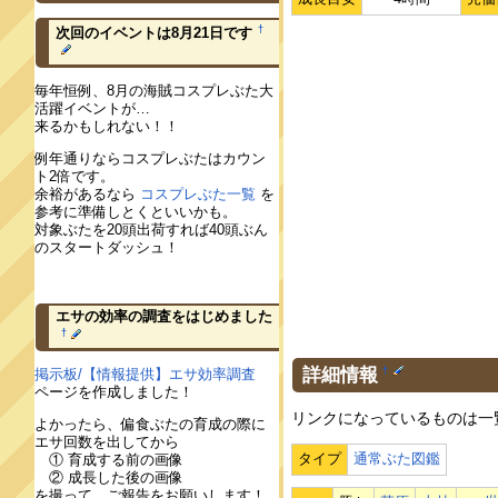
†
次回のイベントは8月21日です
毎年恒例、8月の海賊コスプレぶた大
活躍イベントが…
来るかもしれない！！
例年通りならコスプレぶたはカウン
ト2倍です。
余裕があるなら
コスプレぶた一覧
を
参考に準備しとくといいかも。
対象ぶたを20頭出荷すれば40頭ぶん
のスタートダッシュ！
エサの効率の調査をはじめました
†
詳細情報
†
掲示板/【情報提供】エサ効率調査
ページを作成しました！
リンクになっているものは一
よかったら、偏食ぶたの育成の際に
エサ回数を出してから
タイプ
通常ぶた図鑑
① 育成する前の画像
② 成長した後の画像
を撮って、ご報告をお願いします！