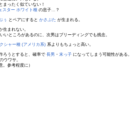
とまったく似ていない！
ェスター ホワイト種
の息子…？
ぶぅ
とペアにすると
かさぶた
が生まれる。
か生まれない。
いいところがあるのに、次男はブリーディングでも残念。
クシャー種 (アメリカ系)
系よりもちょっと高い。
作ろうとすると、確率で
長男
・
末っ子
になってしまう可能性がある。
のウワサ。
意。参考程度に）