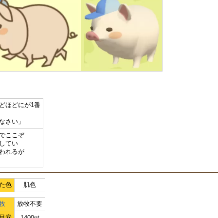
どほどにが1番
なさい」
でここぞ
してい
われるが
た色
肌色
牧
放牧不要
目安
1400pt