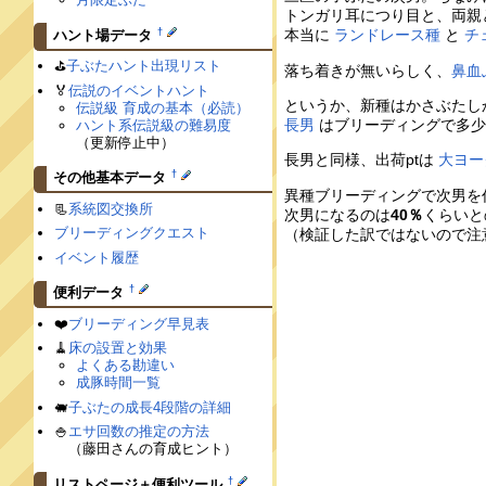
トンガリ耳につり目と、両親
†
本当に
ランドレース種
と
チ
ハント場データ
⛳️
子ぶたハント出現リスト
落ち着きが無いらしく、
鼻血
🏅
伝説のイベントハント
というか、新種はかさぶたし
伝説級 育成の基本（必読）
長男
はブリーディングで多少
ハント系伝説級の難易度
（更新停止中）
長男と同様、出荷ptは
大ヨー
†
その他基本データ
異種ブリーディングで次男を
📃
系統図交換所
次男になるのは
40％
くらいと
ブリーディングクエスト
（検証した訳ではないので注
イベント履歴
†
便利データ
❤️
ブリーディング早見表
🧹
床の設置と効果
よくある勘違い
成豚時間一覧
🐖
子ぶたの成長4段階の詳細
🍚
エサ回数の推定の方法
（藤田さんの育成ヒント）
†
リストページ＋便利ツール