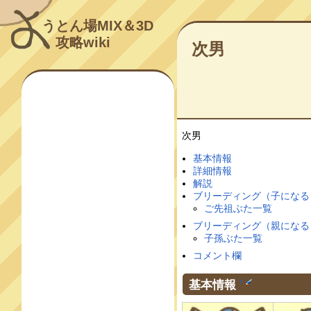
うとん場MIX＆3D
攻略wiki
次男
次男
基本情報
詳細情報
解説
ブリーディング（子になる
ご先祖ぶた一覧
ブリーディング（親になる
子孫ぶた一覧
コメント欄
基本情報
†