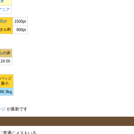
世界
アニア
荷pt
1500pt
タル料
800pt
らの床
:24:00
Lバッジ
最小
66.3kg
ージ
が最新です
に普通にメスもいる。