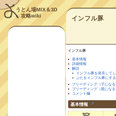
うとん場MIX＆3D
攻略wiki
インフル豚
インフル豚
基本情報
詳細情報
解説
インフル豚を発見して
ぶたをインフル豚にす
ブリーディング（子になる
ブリーディング（親になる
コメント欄
基本情報
†