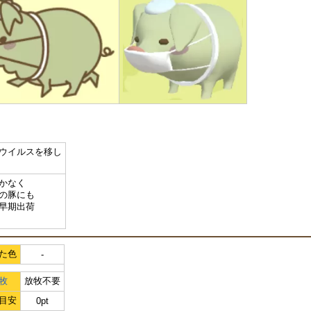
ウイルスを移し
かなく
の豚にも
早期出荷
た色
-
牧
放牧不要
目安
0pt