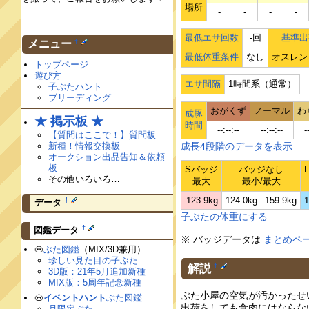
場所
‐
‐
‐
‐
最低エサ回数
-回
基準出
†
メニュー
最低体重条件
なし
オスレン
トップページ
遊び方
エサ間隔
1時間系（通常）
子ぶたハント
ブリーディング
おがくず
ノーマル
わ
成豚
★ 掲示板 ★
時間
--:--:--
--:--:--
-
【質問はここで！】質問板
新種！情報交換板
成長4段階のデータを表示
オークション出品告知＆依頼
板
Sバッジ
バッジなし
その他いろいろ…
最大
最小/最大
123.9kg
124.0kg
159.9kg
1
†
データ
子ぶたの体重にする
†
図鑑データ
※ バッジデータは
まとめペ
🐽
ぶた図鑑
（MIX/3D兼用）
珍しい見た目の子ぶた
解説
†
3D版：21年5月追加新種
MIX版：5周年記念新種
ぶた小屋の空気が汚かったせ
🐽
イベントハント
ぶた図鑑
出荷をしても食肉にはならな
月限定ぶた