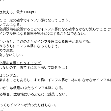
貰える。最大1100pt）
たは一定の確率でインフル豚になってしまう。
ンフルになる。
空調設備を設置することでインフル豚になる確率をかなり減らすことは
インフル豚になる確率を完全に0にすることはできない。
がいると、普通のぶたがインフル豚になる確率が激増する。
みるうちにインフル豚になってしまう。
ので注意。
染しないらしい
小屋を表示したタイミング
。
しないので、慌てずに落ち着いて対処を…！
はランダム。
染することもあるし、すぐ横にインフル豚がいるのになかなかインフル
いが、放牧場のぶたもインフル豚になる。
る場合、放牧場にいるぶたには感染しない。
ってもインフルが治ったりはしない。
…）