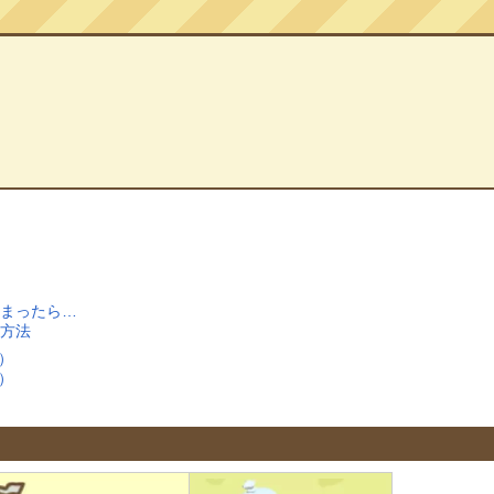
しまったら…
る方法
）
）