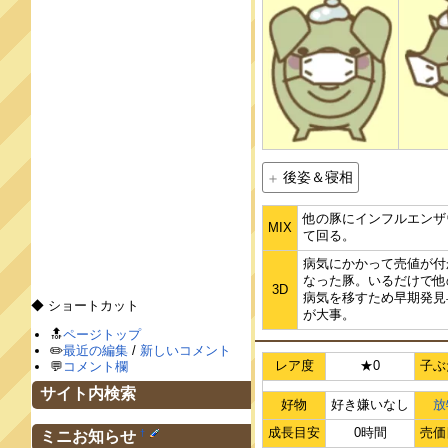
後姿＆寝相
他の豚にインフルエンザ
MIX
て回る。
病気にかかって売値が付
なった豚。いるだけで他
3D
病気を移すため早期発見
◆ ショートカット
が大事。
🔝
ページトップ
✏️
最近の編集
/
新しいコメント
レア度
★0
子ぶ
💬
コメント欄
サイト内検索
好物
好き嫌いなし
放
成長目安
0時間
売価
†
ミニお知らせ