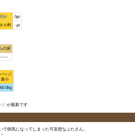
荷pt
0pt
タル料
-pt
らの床
-:--:--
Lバッジ
最小
60.0kg
ージ
が最新です
いで病気になってしまった可哀想なぶたさん。
い。