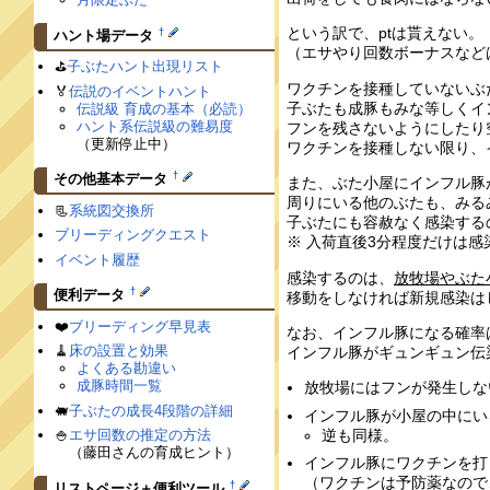
という訳で、ptは貰えない。
†
ハント場データ
（エサやり回数ボーナスなどは
⛳️
子ぶたハント出現リスト
ワクチンを接種していないぶ
🏅
伝説のイベントハント
子ぶたも成豚もみな等しくイ
伝説級 育成の基本（必読）
ハント系伝説級の難易度
フンを残さないようにしたり
（更新停止中）
ワクチンを接種しない限り、
†
その他基本データ
また、ぶた小屋にインフル豚
周りにいる他のぶたも、みる
📃
系統図交換所
子ぶたにも容赦なく感染する
ブリーディングクエスト
※ 入荷直後3分程度だけは感
イベント履歴
感染するのは、
放牧場やぶた
†
便利データ
移動をしなければ新規感染は
❤️
ブリーディング早見表
なお、インフル豚になる確率
🧹
床の設置と効果
インフル豚がギュンギュン伝
よくある勘違い
成豚時間一覧
放牧場にはフンが発生しな
🐖
子ぶたの成長4段階の詳細
インフル豚が小屋の中にい
逆も同様。
🍚
エサ回数の推定の方法
（藤田さんの育成ヒント）
インフル豚にワクチンを打
（ワクチンは予防薬なので
†
リストページ＋便利ツール