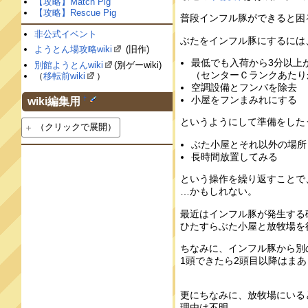
【攻略】Match Pig
【攻略】Rescue Pig
普段インフル豚ができると困
非公式イベント
ぶたをインフル豚にするには
ようとん場攻略wiki
(旧作)
最低でも入荷から3分以上
別館ようとんwiki
(別ゲーwiki)
（センターＣランクあたり
（
移転前wiki
）
空調設備とフンバを除去
小屋をフンまみれにする
†
wiki編集用
というようにして準備をした
（クリックで展開）
ぶた小屋とそれ以外の場所
長時間放置してみる
という操作を繰り返すことで
…かもしれない。
最近はインフル豚が発生する
ひたすらぶた小屋と放牧場を
ちなみに、インフル豚から別
1頭できたら2頭目以降はま
更にちなみに、放牧場にいる
理由は不明。