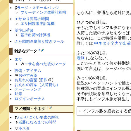
🎖
ラージ・スモールバッジ
ブリーディング体重計算機
ちなみに、普通なら絶対に見
エサやり間隔の時間
ひとつめの利点。
エサ回数限界計算機
子ぶたでもインフル豚になる
基準出荷pt
入荷した後の子ぶたをやっぱ
基準出荷pt計算機
ちなみに、この特徴を活用し
ぶた図鑑画像切り抜きツール
詳しくは
中ネタ＃全力で出
†
雑多なデータ
ふたつめの利点。
老豚
にならない。
エサ
…だからと言って何か特別嬉
🎶
エサを食べた後のマーク
強いて言えば、ラージバッジ
設備・アイテム
💤
おやすみ薬
みっつめの利点。
お別れの言葉
(
旧作
)
伝説のイベントハントで捕ま
お別れの言葉（入荷待ち）
何種類かの育成にインフル豚
オーナーランク
その伝説級を育成したくなっ
勲章
ログインボーナス
不幸にもインフル豚が発生し
†
マメ知識・小ネタ
インフル豚を必要とする
❓
わかりにくい要素の解説
👴
老豚になるまでの時間
💡
小ネタ