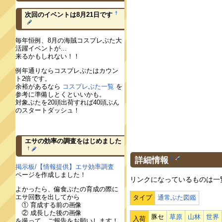
†
次回のイベントは8月21日です
毎年恒例、8月の海賊コスプレぶた大
活躍イベントが…
来るかもしれない！！
例年通りならコスプレぶたはカウン
ト2倍です。
余裕があるなら
コスプレぶた一覧
を
参考に準備しとくといいかも。
対象ぶたを20頭出荷すれば40頭ぶん
のスタートダッシュ！
エサの効率の調査をはじめました
†
詳細情報
†
掲示板/【情報提供】エサ効率調査
ページを作成しました！
リンクになっているものは一
よかったら、偏食ぶたの育成の際に
エサ回数を出してから
タイプ
通常ぶた図鑑
① 育成する前の画像
② 成長した後の画像
豚セ
草原
山林
世界
入荷
を撮って、ご報告をお願いします！