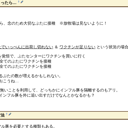
†
まったら…
ら、念のため大切なぶたに接種 ※放牧場は見ないように！
上でいっぺんに出荷し切れない
＆
ワクチンが足りない
という状況の場
を覚悟で、ぶたセンターにワクチンを買いに行く
全てのぶたにワクチンを接種
全てのぶたにワクチンを接種
るぶたの数が増えるかもしれない。
おこうね…
が無いことを利用して、どっちかにインフル豚を隔離するのもアリ。
インフル豚を外に追い出すだけでなんとかなるかも？
†
方法
フル豚を必要とする種類もある。