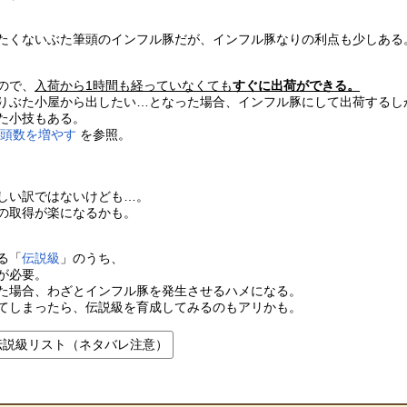
たくないぶた筆頭のインフル豚だが、インフル豚なりの利点も少しある
ので、
入荷から1時間も経っていなくても
すぐに出荷ができる。
りぶた小屋から出したい…となった場合、インフル豚にして出荷するし
た小技もある。
荷頭数を増やす
を参照。
しい訳ではないけども…。
の取得が楽になるかも。
る「
伝説級
」のうち、
が必要。
た場合、わざとインフル豚を発生させるハメになる。
てしまったら、伝説級を育成してみるのもアリかも。
伝説級リスト（ネタバレ注意）