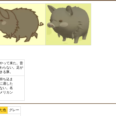
やって来た。昔
わらない。足が
きる豚。
持ち込ま
に適した
ない。名
メリカン
た色
グレー