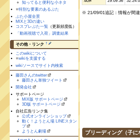
成豚
29:09:36
32:24:
知ってると便利な小ネタ
⭐️
特別な要素のあるぶた
※ 21/09/01追記：情報
ぶた小屋全景
MIXと3Dの違い
コスプレぶた一覧
（更新頻度低）
「動画視聴で入荷」調査結果
†
その他・リンク
このwikiについて
⭐️
wikiを支援する
wikiソースでサイト内検索
藤田さんのtwitter
藤田さん単独ツイート
開発会社
サポートページ
MIX版 サポートページ
3D版 サポートページ
自社広告リンク集
公式オンラインショップ
動く！ようとん場 LINEスタン
プ
ようとん劇場
ブリーディング（子に