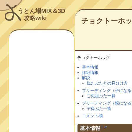
うとん場MIX＆3D
攻略wiki
チョクトーホ
チョクトーホッグ
基本情報
詳細情報
解説
似たぶたとの見分け方
ブリーディング（子になる
ご先祖ぶた一覧
ブリーディング（親になる
子孫ぶた一覧
コメント欄
基本情報
†