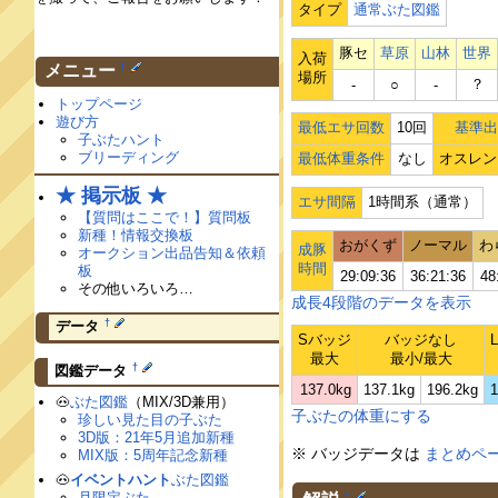
タイプ
通常ぶた図鑑
豚セ
草原
山林
世界
入荷
†
メニュー
場所
？
‐
○
‐
トップページ
遊び方
最低エサ回数
10回
基準出
子ぶたハント
ブリーディング
最低体重条件
なし
オスレン
★ 掲示板 ★
エサ間隔
1時間系（通常）
【質問はここで！】質問板
新種！情報交換板
おがくず
ノーマル
わ
成豚
オークション出品告知＆依頼
時間
板
29:09:36
36:21:36
48
その他いろいろ…
成長4段階のデータを表示
†
データ
Sバッジ
バッジなし
最大
最小/最大
†
図鑑データ
137.0kg
137.1kg
196.2kg
1
🐽
ぶた図鑑
（MIX/3D兼用）
子ぶたの体重にする
珍しい見た目の子ぶた
3D版：21年5月追加新種
※ バッジデータは
まとめペ
MIX版：5周年記念新種
🐽
イベントハント
ぶた図鑑
月限定ぶた
†