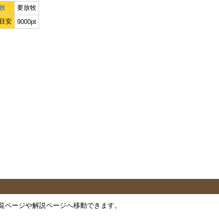
牧
要放牧
目安
9000pt
覧ページや解説ページへ移動できます。