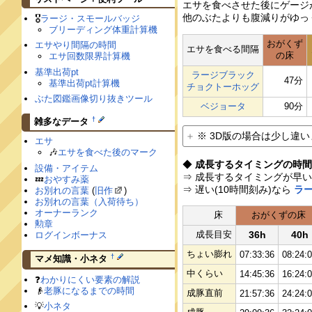
エサを食べさせた後にゲージ
他のぶたよりも腹減りがゆっ
🎖
ラージ・スモールバッジ
ブリーディング体重計算機
おがくず
エサやり間隔の時間
エサを食べる間隔
の床
エサ回数限界計算機
基準出荷pt
ラージブラック
47分
基準出荷pt計算機
チョクトーホッグ
ぶた図鑑画像切り抜きツール
ベジョータ
90分
†
雑多なデータ
※ 3D版の場合は少し違い
エサ
🎶
エサを食べた後のマーク
◆
成長するタイミングの時
設備・アイテム
⇒ 成長するタイミングが早い
💤
おやすみ薬
⇒ 遅い(10時間刻み)なら
ラ
お別れの言葉
(
旧作
)
お別れの言葉（入荷待ち）
オーナーランク
床
おがくずの床
勲章
成長目安
36h
40h
ログインボーナス
ちょい膨れ
07:33:36
08:24:
†
マメ知識・小ネタ
中くらい
14:45:36
16:24:
❓
わかりにくい要素の解説
👴
老豚になるまでの時間
成豚直前
21:57:36
24:24:
💡
小ネタ