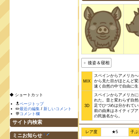
後姿＆寝相
スペインからアメリカへ
から見た目がほとんど変
MIX
速く自然の中で自由に生
スペインからアメリカに
◆ ショートカット
れた。昔と変わらず自然
🔝
ページトップ
足でひづめは分かれてい
3D
✏️
最近の編集
/
新しいコメント
前の由来はネイティブア
💬
コメント欄
の民族名から。
サイト内検索
レア度
★5
子ぶ
†
ミニお知らせ