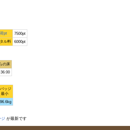
荷pt
7500pt
タル料
6000pt
らの床
:36:00
Lバッジ
最小
96.6kg
ージ
が最新です