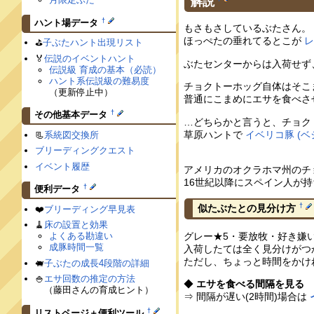
解説
†
ハント場データ
もさもさしているぶたさん。
ほっぺたの垂れてるとこが
⛳️
子ぶたハント出現リスト
🏅
伝説のイベントハント
ぶたセンターからは入荷せず
伝説級 育成の基本（必読）
ハント系伝説級の難易度
チョクトーホッグ自体はそこ
（更新停止中）
普通にこまめにエサを食べさ
†
その他基本データ
…どちらかと言うと、チョク
草原ハントで
イベリコ豚 (ベ
📃
系統図交換所
ブリーディングクエスト
イベント履歴
アメリカのオクラホマ州のチ
16世紀以降にスペイン人が
†
便利データ
†
似たぶたとの見分け方
❤️
ブリーディング早見表
🧹
床の設置と効果
グレー★5・要放牧・好き嫌
よくある勘違い
成豚時間一覧
入荷したては全く見分けがつ
ただし、ちょっと時間をかけ
🐖
子ぶたの成長4段階の詳細
🍚
エサ回数の推定の方法
◆
エサを食べる間隔を見る
（藤田さんの育成ヒント）
⇒ 間隔が遅い(2時間)場合は
†
リストページ＋便利ツール