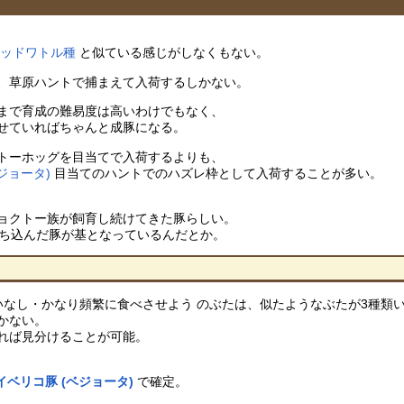
レッドワトル種
と似ている感じがしなくもない。
、草原ハントで捕まえて入荷するしかない。
まで育成の難易度は高いわけでもなく、
せていればちゃんと成豚になる。
トーホッグを目当てで入荷するよりも、
ジョータ)
目当てのハントでのハズレ枠として入荷することが多い。
ョクトー族が飼育し続けてきた豚らしい。
持ち込んだ豚が基となっているんだとか。
いなし・かなり頻繁に食べさせよう のぶたは、似たようなぶたが3種類
かない。
れば見分けることが可能。
イベリコ豚 (ベジョータ)
で確定。