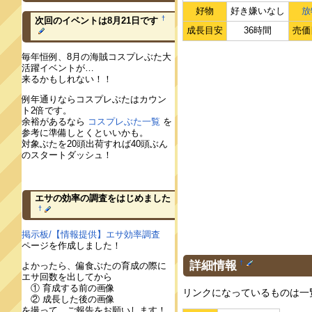
好物
好き嫌いなし
放
†
次回のイベントは8月21日です
成長目安
36時間
売価
毎年恒例、8月の海賊コスプレぶた大
活躍イベントが…
来るかもしれない！！
例年通りならコスプレぶたはカウン
ト2倍です。
余裕があるなら
コスプレぶた一覧
を
参考に準備しとくといいかも。
対象ぶたを20頭出荷すれば40頭ぶん
のスタートダッシュ！
エサの効率の調査をはじめました
†
掲示板/【情報提供】エサ効率調査
ページを作成しました！
詳細情報
†
よかったら、偏食ぶたの育成の際に
エサ回数を出してから
① 育成する前の画像
リンクになっているものは一
② 成長した後の画像
を撮って、ご報告をお願いします！