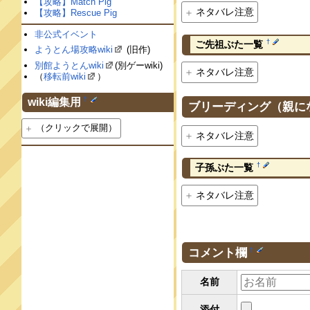
【攻略】Match Pig
ネタバレ注意
【攻略】Rescue Pig
非公式イベント
†
ご先祖ぶた一覧
ようとん場攻略wiki
(旧作)
別館ようとんwiki
(別ゲーwiki)
ネタバレ注意
（
移転前wiki
）
†
wiki編集用
ブリーディング（親に
（クリックで展開）
ネタバレ注意
†
子孫ぶた一覧
ネタバレ注意
コメント欄
†
名前
添付