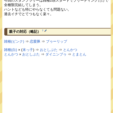
今回のスタンプラリーは雑種2頭スタートでブリーディングだけで
全種類完結してしまう。
ハントなども特にやらなくても問題ない。
過去イチでとてつもなく楽々。
†
親子の対応（略記）
雑種(ピンク)
⇒
恋愛豚
⇒
ブゥーリップ
雑種(白)
× (
末っ子
) ⇒
おとしぶた
⇒
とんかつ
とんかつ
×
おとしぶた
⇒
ダイニンブゥ
⇒
とまとん