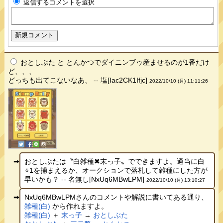
返信するコメントを選択
おとしぶた と とんかつでダイニンブゥ産ませるのが1番だけ
ど、、、
どっちも出てこないなあ、 -- 塩[Iac2CK1Ifjc]
2022/10/10 (月) 11:11:26
おとしぶたは〝白雑種✖︎末っ子〟でできますよ。適当に白
⭐️1を捕まえるか、オークションで落札して雑種にした方が
早いかも？ -- 名無し[NxUq6MBwLPM]
2022/10/10 (月) 13:10:27
NxUq6MBwLPMさんのコメントや解説に書いてある通り、
雑種(白)
から作れますよ。
雑種(白)
＋
末っ子
→
おとしぶた