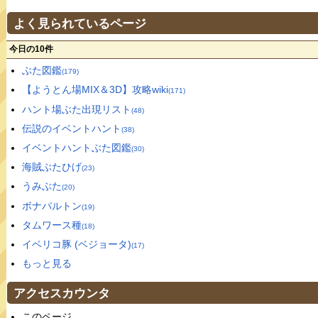
よく見られているページ
今日の10件
ぶた図鑑
(179)
【ようとん場MIX＆3D】攻略wiki
(171)
ハント場ぶた出現リスト
(48)
伝説のイベントハント
(38)
イベントハントぶた図鑑
(30)
海賊ぶたひげ
(23)
うみぶた
(20)
ボナパルトン
(19)
タムワース種
(18)
イベリコ豚 (ベジョータ)
(17)
もっと見る
アクセスカウンタ
このページ