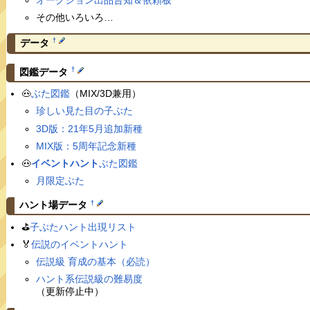
その他いろいろ…
†
データ
†
図鑑データ
🐽
ぶた図鑑
（MIX/3D兼用）
珍しい見た目の子ぶた
3D版：21年5月追加新種
MIX版：5周年記念新種
🐽
イベントハント
ぶた図鑑
月限定ぶた
†
ハント場データ
⛳️
子ぶたハント出現リスト
🏅
伝説のイベントハント
伝説級 育成の基本（必読）
ハント系伝説級の難易度
（更新停止中）