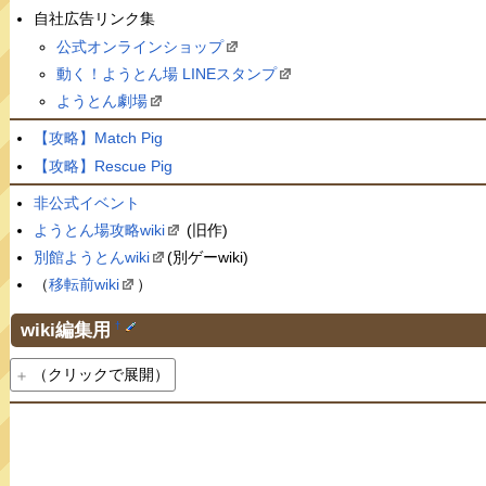
自社広告リンク集
公式オンラインショップ
動く！ようとん場 LINEスタンプ
ようとん劇場
【攻略】Match Pig
【攻略】Rescue Pig
非公式イベント
ようとん場攻略wiki
(旧作)
別館ようとんwiki
(別ゲーwiki)
（
移転前wiki
）
wiki編集用
†
（クリックで展開）