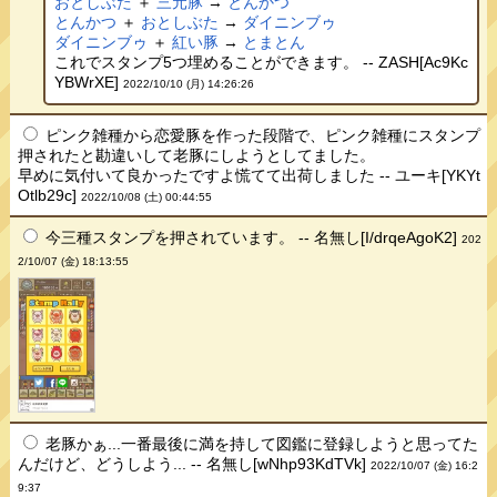
おとしぶた
＋
三元豚
→
とんかつ
とんかつ
＋
おとしぶた
→
ダイニンブゥ
ダイニンブゥ
＋
紅い豚
→
とまとん
これでスタンプ5つ埋めることができます。 -- ZASH[Ac9Kc
YBWrXE]
2022/10/10 (月) 14:26:26
ピンク雑種から恋愛豚を作った段階で、ピンク雑種にスタンプ
押されたと勘違いして老豚にしようとしてました。
早めに気付いて良かったですよ慌てて出荷しました -- ユーキ[YKYt
Otlb29c]
2022/10/08 (土) 00:44:55
今三種スタンプを押されています。 -- 名無し[I/drqeAgoK2]
202
2/10/07 (金) 18:13:55
老豚かぁ...一番最後に満を持して図鑑に登録しようと思ってた
んだけど、どうしよう... -- 名無し[wNhp93KdTVk]
2022/10/07 (金) 16:2
9:37