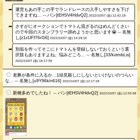
運営もあの手この手でランドレースの入手しやすさを下げ
てきますね… -- パン[tEHSV4HdvQ2]
2022/10/07 (金) 12:42:19
さすがにオークションでトマトん混ざるのはめんどくさい
ので今回のスタンプラリー諦めようかと思います😭 -- 名無
し[z1cUFf76rG6]
2022/10/07 (金) 14:29:16
別垢を作ってそこにトマトんを登録しないでおくという選
択肢もありますよね。悩みどころ… -- 名無し[33/kvtmbLis]
2022/10/07 (金) 16:17:56
老豚が条件に入るか…1頭見殺しにしないといけないのつらい
な… -- 名無し[u9Y96k/n616]
2022/10/07 (金) 12:17:28
新種多めでしたね！ -- パン[tEHSV4HdvQ2]
2022/10/07 (金) 12:05:08