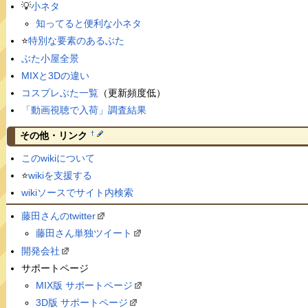
💡
小ネタ
知ってると便利な小ネタ
⭐️
特別な要素のあるぶた
ぶた小屋全景
MIXと3Dの違い
コスプレぶた一覧
（更新頻度低）
「動画視聴で入荷」調査結果
†
その他・リンク
このwikiについて
⭐️
wikiを支援する
wikiソースでサイト内検索
藤田さんのtwitter
藤田さん単独ツイート
開発会社
サポートページ
MIX版 サポートページ
3D版 サポートページ