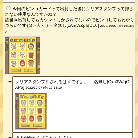
今回のビンゴカードって出荷した後にクリアスタンプって押さ
れない使用なんですかね？
該当豚出荷してもカウントしかされてないのでビンゴしてもわかり
づらいですね(＞人＜;) -- 名無し[cAmWZpfdDE6]
2022/10/07 (金) 16:16:3
2
クリアスタンプ押されるはずですよ。 -- 名無し[Cxo3W/qG
XP6]
2022/10/07 (金) 17:13:10
原因が分からずごめんなさい。