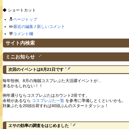
◆ ショートカット
🔝
ページトップ
✏️
最近の編集
/
新しいコメント
💬
コメント欄
サイト内検索
ミニお知らせ
†
†
次回のイベントは8月21日です
毎年恒例、8月の海賊コスプレぶた大活躍イベントが…
来るかもしれない！！
例年通りならコスプレぶたはカウント2倍です。
余裕があるなら
コスプレぶた一覧
を参考に準備しとくといいかも。
対象ぶたを20頭出荷すれば40頭ぶんのスタートダッシュ！
†
エサの効率の調査をはじめました