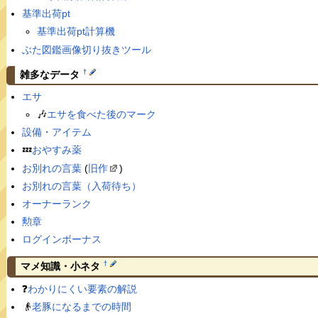
基準出荷pt
基準出荷pt計算機
ぶた図鑑画像切り抜きツール
†
雑多なデータ
エサ
🎶
エサを食べた後のマーク
設備・アイテム
💤
おやすみ薬
お別れの言葉
(
旧作
)
お別れの言葉（入荷待ち）
オーナーランク
勲章
ログインボーナス
†
マメ知識・小ネタ
❓
わかりにくい要素の解説
👴
老豚になるまでの時間