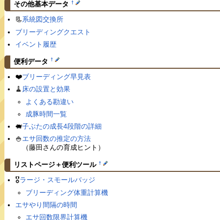
†
その他基本データ
📃
系統図交換所
ブリーディングクエスト
イベント履歴
†
便利データ
❤️
ブリーディング早見表
🧹
床の設置と効果
よくある勘違い
成豚時間一覧
🐖
子ぶたの成長4段階の詳細
🍚
エサ回数の推定の方法
（藤田さんの育成ヒント）
†
リストページ＋便利ツール
🎖
ラージ・スモールバッジ
ブリーディング体重計算機
エサやり間隔の時間
エサ回数限界計算機