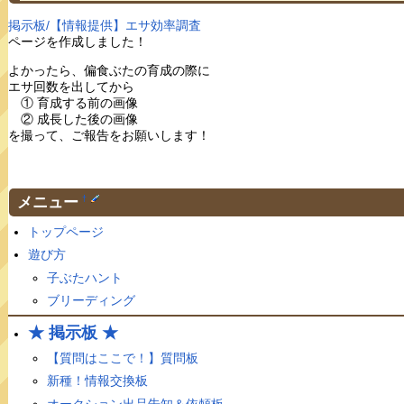
掲示板/【情報提供】エサ効率調査
ページを作成しました！
よかったら、偏食ぶたの育成の際に
エサ回数を出してから
① 育成する前の画像
② 成長した後の画像
を撮って、ご報告をお願いします！
メニュー
†
トップページ
遊び方
子ぶたハント
ブリーディング
★ 掲示板 ★
【質問はここで！】質問板
新種！情報交換板
オークション出品告知＆依頼板