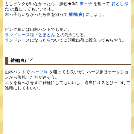
もしピンクがいなかったら、肌色★3の
末っ子
を狙って
おとしぶ
た
の親にしてもいいかも。
末っ子もいなかったら白を狙って
雑種(白)
にしよう。
ピンク狙いは山林ハントでも良い。
ランドレース種
・
とまとん
との2択になる。
ランドレースになったらついでに頭数出荷に役立ってもらおう。
†
雑種(白)
山林ハントで
ハーブ豚
を狙っても良いが、ハーブ豚はオークショ
ンから落札した方が速そう。
エサを食べさせずに雑種にしてもいいし、適当にオスとひっつけて
雑種にしてもいい。