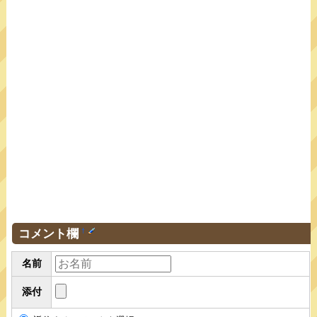
コメント欄
†
名前
添付