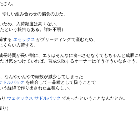
たさん。
い、珍しい組み合わせの偏食のぶた。
いため、入荷頻度は高くない。
したという報告もある。詳細不明）
荷する
エセックス
がブリーディングで産むため、
じくらい入荷する。
成長時間が長い割に、エサはそんなに食べさせなくてもちゃんと成豚に
だけ気をつけていれば、育成失敗するオーナーはそうそういなさそう
7年、なんやかんやで頭数が減少してしまった
サドルバック
を統合して一品種として扱うことで
いう経緯で作り出された品種らしい。
あり
ウェセックス サドルバック
であったということなんだとか。
売り）