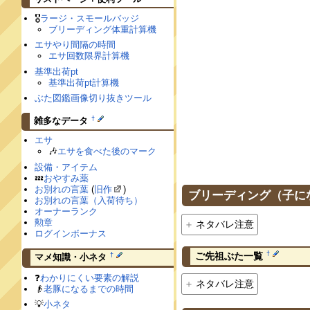
🎖
ラージ・スモールバッジ
ブリーディング体重計算機
エサやり間隔の時間
エサ回数限界計算機
基準出荷pt
基準出荷pt計算機
ぶた図鑑画像切り抜きツール
†
雑多なデータ
エサ
🎶
エサを食べた後のマーク
設備・アイテム
💤
おやすみ薬
お別れの言葉
(
旧作
)
ブリーディング（子に
お別れの言葉（入荷待ち）
オーナーランク
勲章
ネタバレ注意
ログインボーナス
†
ご先祖ぶた一覧
†
マメ知識・小ネタ
❓
わかりにくい要素の解説
ネタバレ注意
👴
老豚になるまでの時間
💡
小ネタ