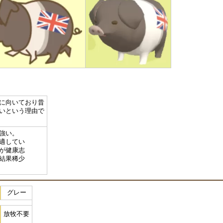
に向いており昔
いという理由で
強い。
適してい
が健康志
結果稀少
グレー
放牧不要