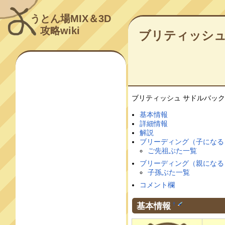
うとん場MIX＆3D
攻略wiki
ブリティッシュ
ブリティッシュ サドルバッ
基本情報
詳細情報
解説
ブリーディング（子になる
ご先祖ぶた一覧
ブリーディング（親になる
子孫ぶた一覧
コメント欄
基本情報
†