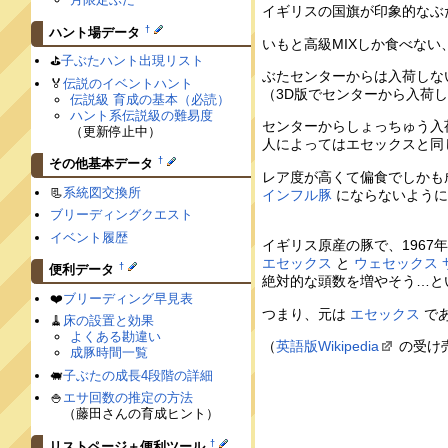
イギリスの国旗が印象的なぶ
†
ハント場データ
いもと高級MIXしか食べな
⛳️
子ぶたハント出現リスト
ぶたセンターからは入荷しな
🏅
伝説のイベントハント
（3D版でセンターから入荷
伝説級 育成の基本（必読）
ハント系伝説級の難易度
センターからしょっちゅう入
（更新停止中）
人によってはエセックスと同
†
その他基本データ
レア度が高くて偏食でしかも
📃
系統図交換所
インフル豚
にならないように
ブリーディングクエスト
イベント履歴
イギリス原産の豚で、196
エセックス
と
ウェセックス 
†
便利データ
絶対的な頭数を増やそう…と
❤️
ブリーディング早見表
つまり、元は
エセックス
で
🧹
床の設置と効果
よくある勘違い
（
英語版Wikipedia
の受け
成豚時間一覧
🐖
子ぶたの成長4段階の詳細
🍚
エサ回数の推定の方法
（藤田さんの育成ヒント）
†
リストページ＋便利ツール