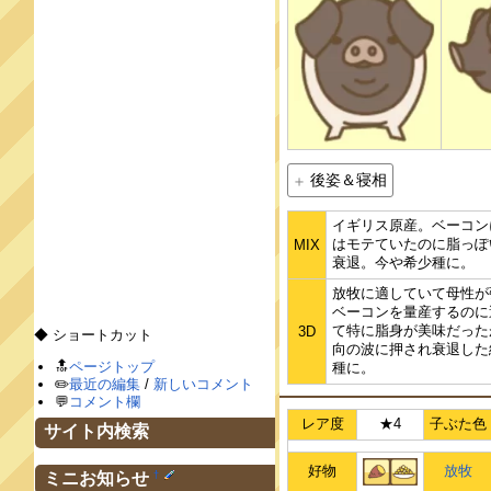
後姿＆寝相
イギリス原産。ベーコン
はモテていたのに脂っぽ
MIX
衰退。今や希少種に。
放牧に適していて母性が
ベーコンを量産するのに
て特に脂身が美味だった
3D
◆ ショートカット
向の波に押され衰退した
🔝
ページトップ
種に。
✏️
最近の編集
/
新しいコメント
💬
コメント欄
レア度
★4
子ぶた色
サイト内検索
好物
放牧
†
ミニお知らせ