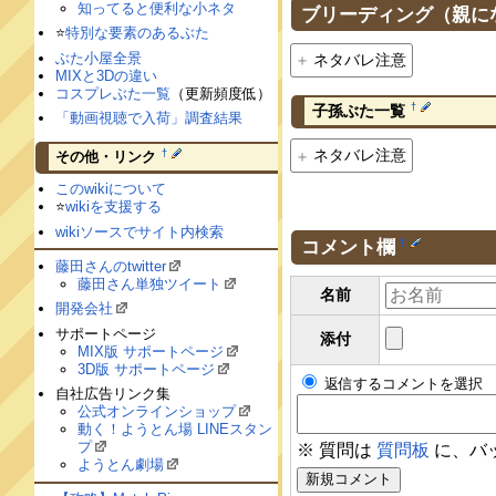
知ってると便利な小ネタ
ブリーディング（親に
⭐️
特別な要素のあるぶた
ぶた小屋全景
ネタバレ注意
MIXと3Dの違い
コスプレぶた一覧
（更新頻度低）
†
子孫ぶた一覧
「動画視聴で入荷」調査結果
ネタバレ注意
†
その他・リンク
このwikiについて
⭐️
wikiを支援する
wikiソースでサイト内検索
コメント欄
†
藤田さんのtwitter
藤田さん単独ツイート
名前
開発会社
サポートページ
添付
MIX版 サポートページ
3D版 サポートページ
返信するコメントを選択
自社広告リンク集
公式オンラインショップ
動く！ようとん場 LINEスタン
プ
※ 質問は
質問板
に、バ
ようとん劇場