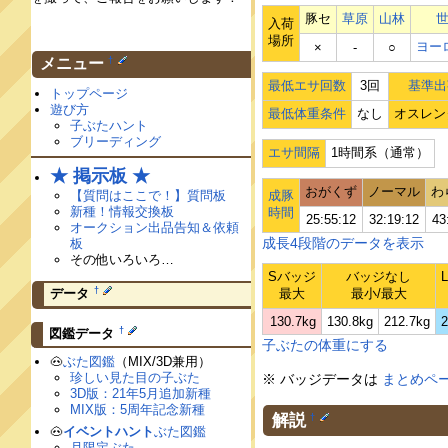
豚セ
草原
山林
入荷
場所
ヨー
×
‐
○
†
メニュー
最低エサ回数
3回
基準出
トップページ
遊び方
最低体重条件
なし
オスレン
子ぶたハント
ブリーディング
エサ間隔
1時間系（通常）
★ 掲示板 ★
おがくず
ノーマル
わ
【質問はここで！】質問板
成豚
新種！情報交換板
時間
25:55:12
32:19:12
43
オークション出品告知＆依頼
成長4段階のデータを表示
板
その他いろいろ…
Sバッジ
バッジなし
†
最大
最小/最大
データ
130.7kg
130.8kg
212.7kg
2
†
図鑑データ
子ぶたの体重にする
🐽
ぶた図鑑
（MIX/3D兼用）
珍しい見た目の子ぶた
※ バッジデータは
まとめペ
3D版：21年5月追加新種
MIX版：5周年記念新種
解説
†
🐽
イベントハント
ぶた図鑑
月限定ぶた