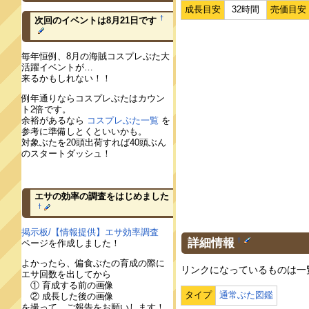
成長目安
32時間
売価目安
†
次回のイベントは8月21日です
毎年恒例、8月の海賊コスプレぶた大
活躍イベントが…
来るかもしれない！！
例年通りならコスプレぶたはカウン
ト2倍です。
余裕があるなら
コスプレぶた一覧
を
参考に準備しとくといいかも。
対象ぶたを20頭出荷すれば40頭ぶん
のスタートダッシュ！
エサの効率の調査をはじめました
†
掲示板/【情報提供】エサ効率調査
詳細情報
†
ページを作成しました！
よかったら、偏食ぶたの育成の際に
リンクになっているものは一
エサ回数を出してから
① 育成する前の画像
タイプ
通常ぶた図鑑
② 成長した後の画像
を撮って、ご報告をお願いします！