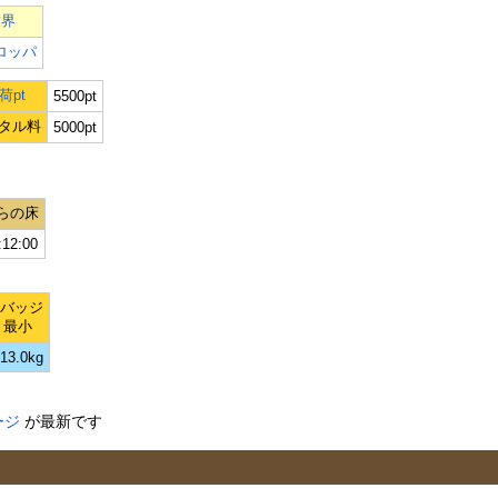
世界
ロッパ
荷pt
5500pt
タル料
5000pt
らの床
:12:00
Lバッジ
最小
13.0kg
ージ
が最新です