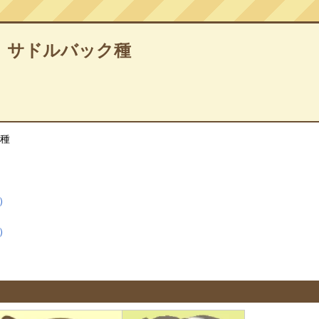
 サドルバック種
ク種
）
）