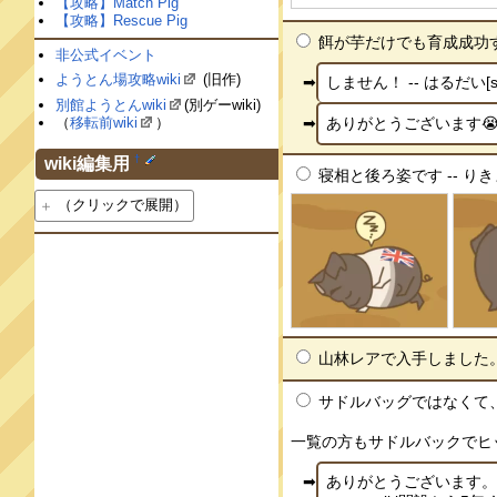
【攻略】Match Pig
【攻略】Rescue Pig
餌が芋だけでも育成成功するでし
非公式イベント
ようとん場攻略wiki
(旧作)
しません！ -- はるだい[sTf
別館ようとんwiki
(別ゲーwiki)
ありがとうございます😭 --
（
移転前wiki
）
†
wiki編集用
寝相と後ろ姿です -- りきまる[
（クリックで展開）
山林レアで入手しました。 --
サドルバッグではなくて
一覧の方もサドルバックでヒット
ありがとうございます