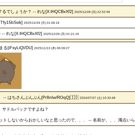
ょうか？ -- れな[X.lHQCBxXf2]
2025/12/28 (日) 22:52:59
y15bSsik]
2025/12/29 (月) 01:08:18
 れな[X.lHQCBxXf2]
2025/12/29 (月) 01:21:16
iFsyLiQI/DU]
2025/11/13 (木) 06:09:27
 はちさんぶんぶん[Pr8nIw/ROqQ]🇮🇩
2024/07/27 (土) 10:33:48
、サドルバックですよね？
しないからおかしいなと思ったので、、、 -- 名前が、、、濁点いらないと思
。