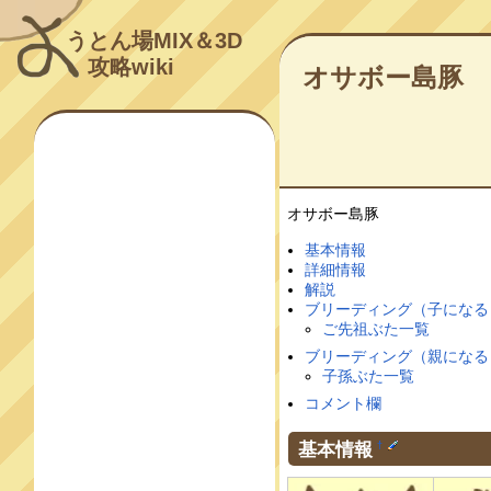
うとん場MIX＆3D
攻略wiki
オサボー島豚
オサボー島豚
基本情報
詳細情報
解説
ブリーディング（子になる
ご先祖ぶた一覧
ブリーディング（親になる
子孫ぶた一覧
コメント欄
基本情報
†