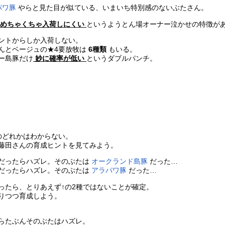
パワ豚
やらと見た目が似ている、いまいち特別感のないぶたさん。
めちゃくちゃ入荷しにくい
というようとん場オーナー泣かせの特徴が
ントからしか入荷しない。
んとベージュの★4要放牧は
6種類
もいる。
ー島豚だけ
妙に確率が低い
というダブルパンチ。
のどれかはわからない。
藤田さんの育成ヒントを見てみよう。
だったらハズレ。そのぶたは
オークランド島豚
だった…
だったらハズレ。そのぶたは
アラパワ豚
だった…
ったら、とりあえず↑の2種ではないことが確定。
りつつ育成しよう。
らたぶんそのぶたはハズレ。