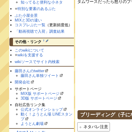
タムワースだったら怒りのブ
知ってると便利な小ネタ
⭐️
特別な要素のあるぶた
ぶた小屋全景
MIXと3Dの違い
コスプレぶた一覧
（更新頻度低）
「動画視聴で入荷」調査結果
†
その他・リンク
このwikiについて
⭐️
wikiを支援する
wikiソースでサイト内検索
藤田さんのtwitter
藤田さん単独ツイート
開発会社
サポートページ
MIX版 サポートページ
3D版 サポートページ
自社広告リンク集
公式オンラインショップ
ブリーディング（子に
動く！ようとん場 LINEスタン
プ
ようとん劇場
ネタバレ注意