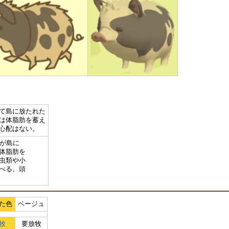
て島に放たれた
は体脂肪を蓄え
心配はない。
家が島に
体脂肪を
虫類や小
べる。頭
た色
ベージュ
牧
要放牧