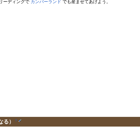
リーディングで
カンバーランド
でも産ませてあげよう。
なる）
†