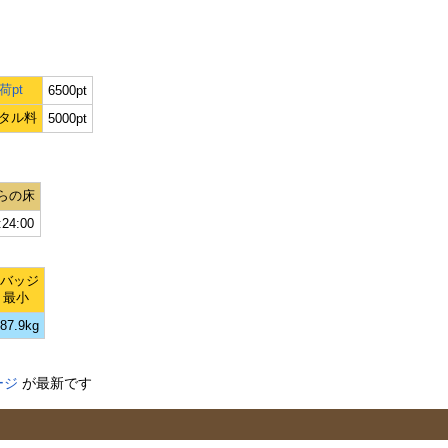
荷pt
6500pt
タル料
5000pt
らの床
:24:00
Lバッジ
最小
87.9kg
ージ
が最新です