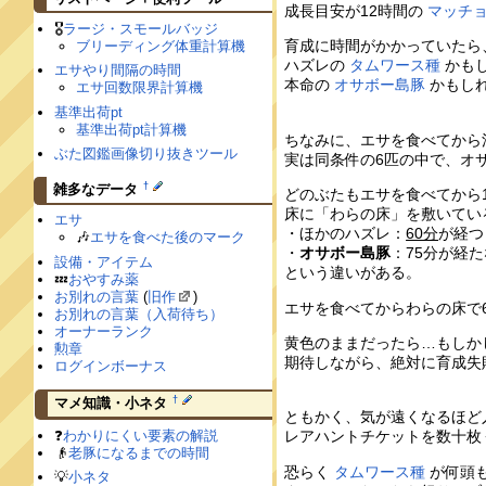
成長目安が12時間の
マッチ
🎖
ラージ・スモールバッジ
育成に時間がかかっていたら
ブリーディング体重計算機
ハズレの
タムワース種
かも
エサやり間隔の時間
本命の
オサボー島豚
かもし
エサ回数限界計算機
基準出荷pt
基準出荷pt計算機
ちなみに、エサを食べてから
ぶた図鑑画像切り抜きツール
実は同条件の6匹の中で、オ
†
雑多なデータ
どのぶたもエサを食べてから
床に「わらの床」を敷いてい
エサ
・ほかのハズレ：
60分
が経つ
🎶
エサを食べた後のマーク
・
オサボー島豚
：75分が経
設備・アイテム
という違いがある。
💤
おやすみ薬
お別れの言葉
(
旧作
)
エサを食べてからわらの床で
お別れの言葉（入荷待ち）
オーナーランク
黄色のままだったら…もしか
勲章
期待しながら、絶対に育成失
ログインボーナス
†
マメ知識・小ネタ
ともかく、気が遠くなるほど
❓
わかりにくい要素の解説
レアハントチケットを数十枚
👴
老豚になるまでの時間
恐らく
タムワース種
が何頭
💡
小ネタ