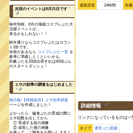
成長目安
24時間
売価
†
次回のイベントは8月21日です
毎年恒例、8月の海賊コスプレぶた大
活躍イベントが…
来るかもしれない！！
例年通りならコスプレぶたはカウン
ト2倍です。
余裕があるなら
コスプレぶた一覧
を
参考に準備しとくといいかも。
対象ぶたを20頭出荷すれば40頭ぶん
のスタートダッシュ！
エサの効率の調査をはじめました
†
掲示板/【情報提供】エサ効率調査
ページを作成しました！
詳細情報
†
よかったら、偏食ぶたの育成の際に
リンクになっているものは一
エサ回数を出してから
① 育成する前の画像
② 成長した後の画像
タイプ
通常ぶた図鑑
を撮って、ご報告をお願いします！