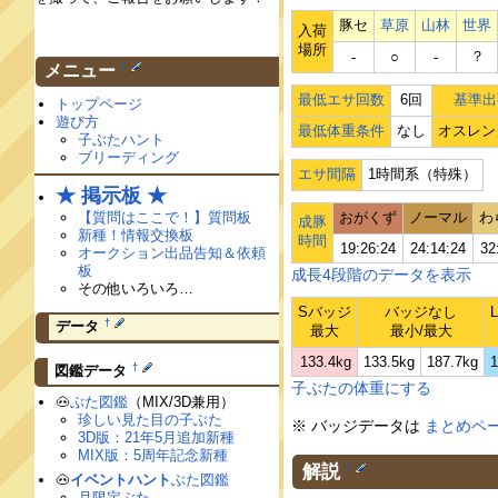
豚セ
草原
山林
世界
入荷
場所
？
‐
○
‐
†
メニュー
最低エサ回数
6回
基準出
トップページ
遊び方
最低体重条件
なし
オスレン
子ぶたハント
ブリーディング
エサ間隔
1時間系（特殊）
★ 掲示板 ★
【質問はここで！】質問板
おがくず
ノーマル
わ
成豚
新種！情報交換板
時間
19:26:24
24:14:24
32
オークション出品告知＆依頼
板
成長4段階のデータを表示
その他いろいろ…
Sバッジ
バッジなし
†
データ
最大
最小/最大
133.4kg
133.5kg
187.7kg
1
†
図鑑データ
子ぶたの体重にする
🐽
ぶた図鑑
（MIX/3D兼用）
珍しい見た目の子ぶた
※ バッジデータは
まとめペ
3D版：21年5月追加新種
MIX版：5周年記念新種
解説
†
🐽
イベントハント
ぶた図鑑
月限定ぶた