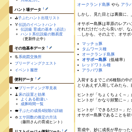
オークランド島豚
やら
アラ
†
ハント場データ
しかし、見た目とは裏腹に、
⛳️
子ぶたハント出現リスト
オサボー島豚は草原のレアハ
🏅
伝説のイベントハント
それだけだったら良いが、な
伝説級 育成の基本（必読）
ハント系伝説級の難易度
…しかも、その上で、オサボ
（更新停止中）
マッチョ豚
†
その他基本データ
タムワース種
オークランド島豚
📃
系統図交換所
オサボー島豚
（低確率）
ブリーディングクエスト
レッドワトル種
イベント履歴
アラパワ豚
†
便利データ
入荷するまでこの6種類の中
とりあえず入荷してみたら、
❤️
ブリーディング早見表
🧹
床の設置と効果
ヒントが「ちょくちょく～」
よくある勘違い
ヒントが「かなり頻繁に～」
成豚時間一覧
ヒントが「できるだけ～」だ
🐖
子ぶたの成長4段階の詳細
オサボー島豚であることを祈
🍚
エサ回数の推定の方法
（藤田さんの育成ヒント）
育成中、妙に成長が早かった
†
リストページ＋便利ツール