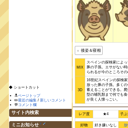
後姿＆寝相
スペインの探検家によっ
豚の子孫。エサがない時
MIX
られるが今のところその
16世紀スペインの探検
放った豚の子孫。多くの
◆ ショートカット
蓄えることができる。爬
3D
型の哺乳類まで何でも食
🔝
ページトップ
が良く人懐っこい。
✏️
最近の編集
/
新しいコメント
💬
コメント欄
サイト内検索
レア度
★4
子ぶ
†
ミニお知らせ
好物
好き嫌いなし
放