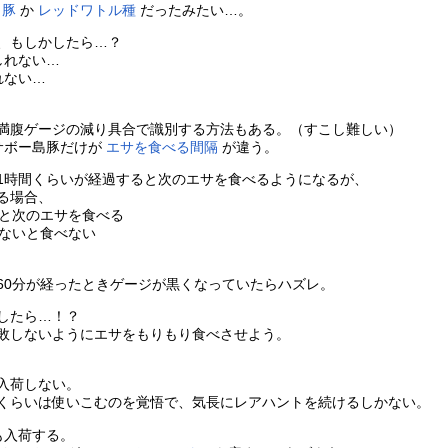
ョ豚
か
レッドワトル種
だったみたい…。
、もしかしたら…？
しれない…
れない…
満腹ゲージの減り具合で識別する方法もある。（すこし難しい）
サボー島豚だけが
エサを食べる間隔
が違う。
1時間くらいが経過すると次のエサを食べるようになるが、
る場合、
と次のエサを食べる
たないと食べない
60分が経ったときゲージが黒くなっていたらハズレ。
したら…！？
敗しないようにエサをもりもり食べさせよう。
入荷しない。
くらいは使いこむのを覚悟で、気長にレアハントを続けるしかない。
も入荷する。