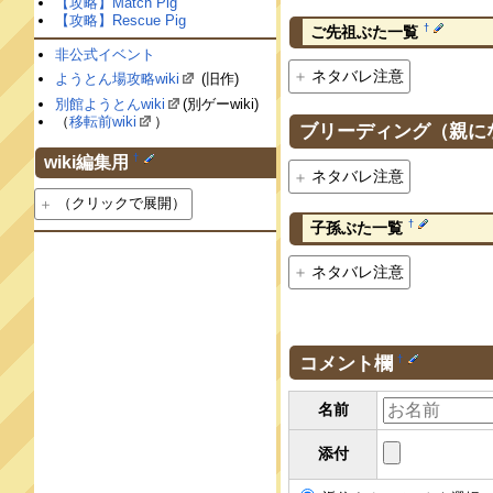
【攻略】Match Pig
【攻略】Rescue Pig
†
ご先祖ぶた一覧
非公式イベント
ネタバレ注意
ようとん場攻略wiki
(旧作)
別館ようとんwiki
(別ゲーwiki)
（
移転前wiki
）
ブリーディング（親に
†
wiki編集用
ネタバレ注意
（クリックで展開）
†
子孫ぶた一覧
ネタバレ注意
コメント欄
†
名前
添付