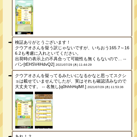
検証ありがとうございます！
クウアオさんを疑う訳じゃないですが、いちおう165.7～16
6.2も考慮に入れといてください。
出荷時の表示上の不具合って可能性も無くもないので… --
パン[tEHSV4HdvQ2]
2021/07/29 (木) 11:44:29
クウアオさんを疑ってるみたいになるかなと思ってスクシ
ョは載せていませんでしたが、実はそれも確認済みなので
大丈夫です。 -- 名無し[q0hhhHqlMf.]
2021/07/29 (木) 11:53:36
あれ！？