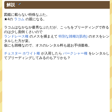
解説
†
図鑑に載らない特殊なぶた。
★4の
ラコム
の親になる。
ラコムはなかなか優秀なぶただが、こっちをブリーディングで作る
のは少し面倒くさいので
ランドレース種
のメスを捕まえて
特別な雑種2(肌色)
のオスをレン
タルした方が楽。
仮にも雑種なので、オスのレンタル料も超お手頃価格。
チェスター ホワイト種
が入荷したら
バークシャー種
をレンタルし
てブリーディングしてみるのもアリかも？