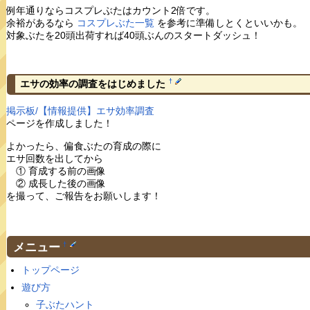
例年通りならコスプレぶたはカウント2倍です。
余裕があるなら
コスプレぶた一覧
を参考に準備しとくといいかも。
対象ぶたを20頭出荷すれば40頭ぶんのスタートダッシュ！
†
エサの効率の調査をはじめました
掲示板/【情報提供】エサ効率調査
ページを作成しました！
よかったら、偏食ぶたの育成の際に
エサ回数を出してから
① 育成する前の画像
② 成長した後の画像
を撮って、ご報告をお願いします！
メニュー
†
トップページ
遊び方
子ぶたハント