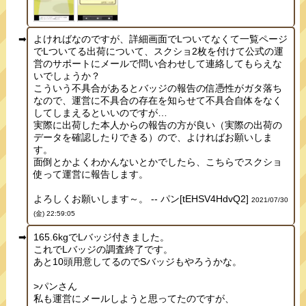
よければなのですが、詳細画面でLついてなくて一覧ページ
でLついてる出荷について、スクショ2枚を付けて公式の運
営のサポートにメールで問い合わせして連絡してもらえな
いでしょうか？
こういう不具合があるとバッジの報告の信憑性がガタ落ち
なので、運営に不具合の存在を知らせて不具合自体をなく
してしまえるといいのですが…
実際に出荷した本人からの報告の方が良い（実際の出荷の
データを確認したりできる）ので、よければお願いしま
す。
面倒とかよくわかんないとかでしたら、こちらでスクショ
使って運営に報告します。
よろしくお願いします～。 -- パン[tEHSV4HdvQ2]
2021/07/30
(金) 22:59:05
165.6kgでLバッジ付きました。
これでLバッジの調査終了です。
あと10頭用意してるのでSバッジもやろうかな。
>パンさん
私も運営にメールしようと思ってたのですが、