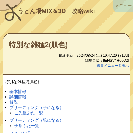
メニュー
うとん場MIX＆3D
攻略wiki
特別な雑種2(肌色)
(713d)
最終更新：2024/08/24 (土) 19:47:29
編集者ID：[tEHSV4HdvQ2]
編集メニューを表示
特別な雑種2(肌色)
基本情報
詳細情報
解説
ブリーディング（子になる）
ご先祖ぶた一覧
ブリーディング（親になる）
子孫ぶた一覧