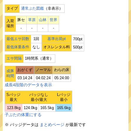
タイプ
通常ぶた図鑑
（非表示）
豚セ
草原
山林
世界
入荷
場所
‐
‐
‐
‐
最低エサ回数
1回
基準出荷pt
700pt
最低体重条件
なし
オスレンタル料
500pt
エサ間隔
1時間系（通常）
おがくず
ノーマル
わらの床
成豚
時間
03:14:24
04:02:24
05:24:00
成長4段階のデータを表示
Sバッジ
バッジなし
Lバッジ
最大
最小/最大
最小
123.8kg
124.0kg
165.5kg
165.6kg
子ぶたの体重にする
※ バッジデータは
まとめページ
が最新です