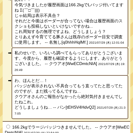
今気づきましたが履歴画面は166.2kgでLバッジ付いてます
ね Σ(￣□￣|||)
じゃ結局は表示不具合？
それだと今後はボーダーが合ってない場合は履歴画面のス
クショも投稿しないといけないですかね...
これ周知するの無理ですよね、どうしましょう？
とりあえず今育ててる豚さんは既存のボーダー目安で調査
に使用します。 -- 名無し[q0hhhHqlMf.]
2021/07/29 (木) 12:01:04
私のせいで、いろいろ調べてもらってありがとうございま
す。今度から、履歴も確認するようにします。ありがとう
ございました。 -- クウアオ[WwECDmtcNIA]
2021/07/29 (木) 19:
26:49
わ、ほんとだ…！
バッジが表示されない不具合ってもう直ってたと思ってた
のですが、まだ残ってるんですね…
クウアオさんのご報告がなかったら絶対気付きませんでし
たねこれ。
どうしましょうね… -- パン[tEHSV4HdvQ2]
2021/07/29 (木) 21:3
7:05
166.2kgでラージバッジつきませんでした。 -- クウアオ[WwEC
DmtcNIA]
2021/07/20 (火) 22:54:00