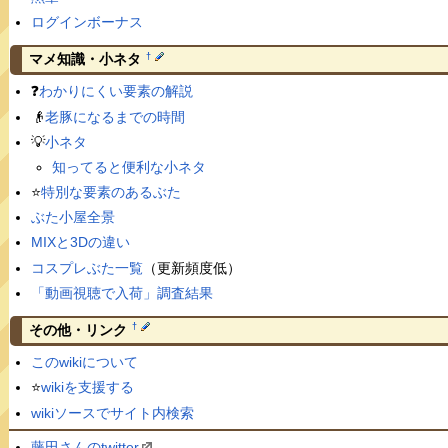
ログインボーナス
†
マメ知識・小ネタ
❓
わかりにくい要素の解説
👴
老豚になるまでの時間
💡
小ネタ
知ってると便利な小ネタ
⭐️
特別な要素のあるぶた
ぶた小屋全景
MIXと3Dの違い
コスプレぶた一覧
（更新頻度低）
「動画視聴で入荷」調査結果
†
その他・リンク
このwikiについて
⭐️
wikiを支援する
wikiソースでサイト内検索
藤田さんのtwitter