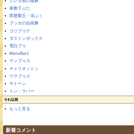
クレタ島の雄豚
座敷子ぶた
西楚覇王・項ぶぅ
ブッホの自画豚
ゴリブゥテ
ダストンボックス
雪白ブゥ
MenuBar1
マンブゥス
チャリオットン
ウラブゥス
サトーン
トン・ラバー
それ以前
もっと見る
新着コメント