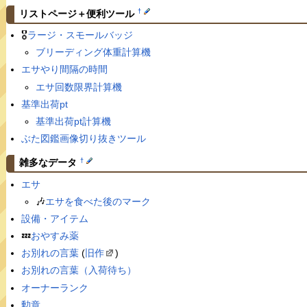
†
リストページ＋便利ツール
🎖
ラージ・スモールバッジ
ブリーディング体重計算機
エサやり間隔の時間
エサ回数限界計算機
基準出荷pt
基準出荷pt計算機
ぶた図鑑画像切り抜きツール
†
雑多なデータ
エサ
🎶
エサを食べた後のマーク
設備・アイテム
💤
おやすみ薬
お別れの言葉
(
旧作
)
お別れの言葉（入荷待ち）
オーナーランク
勲章