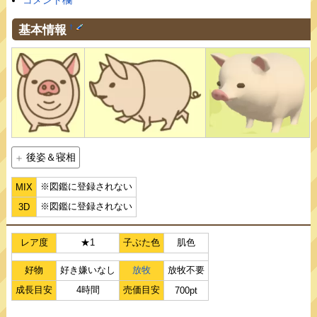
コメント欄
基本情報
†
後姿＆寝相
※図鑑に登録されない
MIX
※図鑑に登録されない
3D
レア度
★1
子ぶた色
肌色
好物
好き嫌いなし
放牧
放牧不要
成長目安
4時間
売価目安
700pt