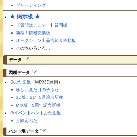
ブリーディング
★ 掲示板 ★
【質問はここで！】質問板
新種！情報交換板
オークション出品告知＆依頼板
その他いろいろ…
†
データ
†
図鑑データ
🐽
ぶた図鑑
（MIX/3D兼用）
珍しい見た目の子ぶた
3D版：21年5月追加新種
MIX版：5周年記念新種
🐽
イベントハント
ぶた図鑑
月限定ぶた
†
ハント場データ