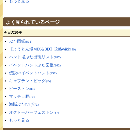
もっと見る
よく見られているページ
今日の10件
ぶた図鑑
(873)
【ようとん場MIX＆3D】攻略wiki
(440)
ハント場ぶた出現リスト
(187)
イベントハントぶた図鑑
(162)
伝説のイベントハント
(157)
キャプテン・ピッグ
(85)
ビーストン
(83)
マッチョ豚
(79)
海賊ぶたひげ
(71)
オクトーバーフェストン
(67)
もっと見る