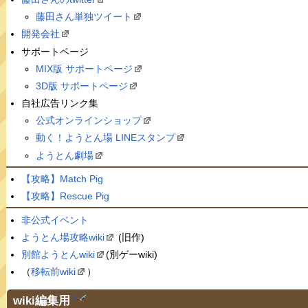
藤田さん単独ツイート
開発会社
サポートページ
MIX版 サポートページ
3D版 サポートページ
自社広告リンク集
公式オンラインショップ
動く！ようとん場 LINEスタンプ
ようとん劇場
【攻略】Match Pig
【攻略】Rescue Pig
非公式イベント
ようとん場攻略wiki
(旧作)
別館ようとんwiki
(別ゲーwiki)
（
移転前wiki
）
wiki編集用
†