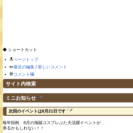
◆ ショートカット
🔝
ページトップ
✏️
最近の編集
/
新しいコメント
💬
コメント欄
サイト内検索
ミニお知らせ
†
†
次回のイベントは8月21日です
毎年恒例、8月の海賊コスプレぶた大活躍イベントが…
来るかもしれない！！