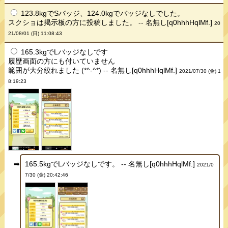
123.8kgでSバッジ、124.0kgでバッジなしでした。
スクショは掲示板の方に投稿しました。 -- 名無し[q0hhhHqlMf.]
20
21/08/01 (日) 11:08:43
165.3kgでLバッジなしです
履歴画面の方にも付いていません
範囲が大分絞れました (*^-^*) -- 名無し[q0hhhHqlMf.]
2021/07/30 (金) 1
8:19:23
165.5kgでLバッジなしです。 -- 名無し[q0hhhHqlMf.]
2021/0
7/30 (金) 20:42:46