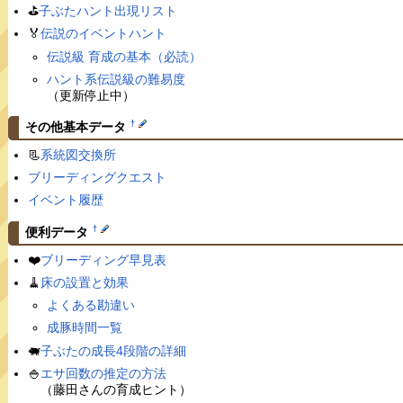
⛳️
子ぶたハント出現リスト
🏅
伝説のイベントハント
伝説級 育成の基本（必読）
ハント系伝説級の難易度
（更新停止中）
†
その他基本データ
📃
系統図交換所
ブリーディングクエスト
イベント履歴
†
便利データ
❤️
ブリーディング早見表
🧹
床の設置と効果
よくある勘違い
成豚時間一覧
🐖
子ぶたの成長4段階の詳細
🍚
エサ回数の推定の方法
（藤田さんの育成ヒント）