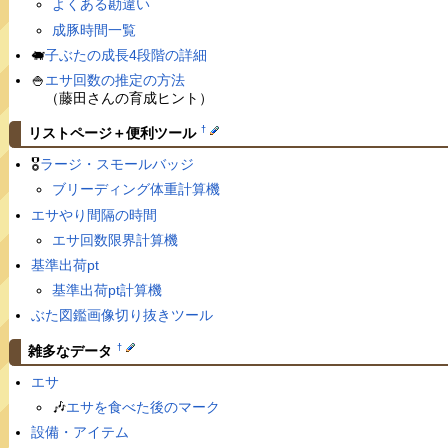
よくある勘違い
成豚時間一覧
🐖
子ぶたの成長4段階の詳細
🍚
エサ回数の推定の方法
（藤田さんの育成ヒント）
†
リストページ＋便利ツール
🎖
ラージ・スモールバッジ
ブリーディング体重計算機
エサやり間隔の時間
エサ回数限界計算機
基準出荷pt
基準出荷pt計算機
ぶた図鑑画像切り抜きツール
†
雑多なデータ
エサ
🎶
エサを食べた後のマーク
設備・アイテム