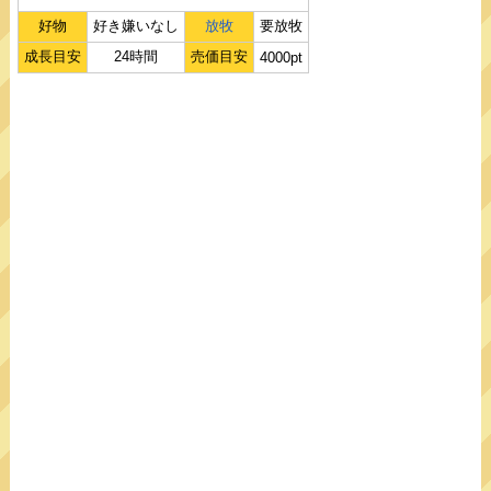
好物
好き嫌いなし
放牧
要放牧
成長目安
24時間
売価目安
4000pt