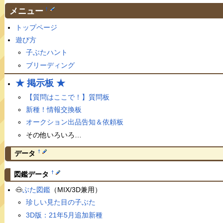
メニュー
†
トップページ
遊び方
子ぶたハント
ブリーディング
★ 掲示板 ★
【質問はここで！】質問板
新種！情報交換板
オークション出品告知＆依頼板
その他いろいろ…
†
データ
†
図鑑データ
🐽
ぶた図鑑
（MIX/3D兼用）
珍しい見た目の子ぶた
3D版：21年5月追加新種