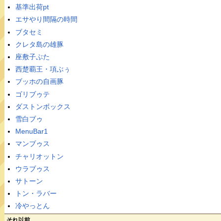
基準出荷pt
エサやり間隔の時間
ブタセミ
クレタ島の雄豚
座敷子ぶた
西楚覇王・項ぶぅ
ブッホの自画豚
ゴリブゥテ
ダストンボックス
雪白ブゥ
MenuBar1
マンブゥス
チャリオットン
ウラブゥス
サトーン
トン・ラバー
冷やっとん
それ以前