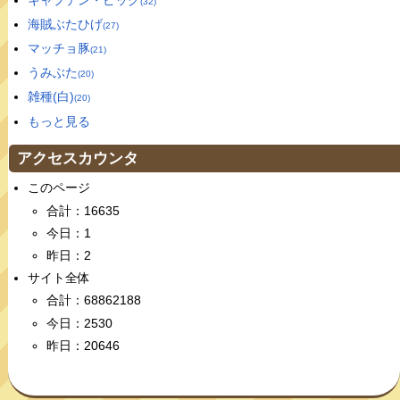
(32)
海賊ぶたひげ
(27)
マッチョ豚
(21)
うみぶた
(20)
雑種(白)
(20)
もっと見る
アクセスカウンタ
このページ
合計：16635
今日：1
昨日：2
サイト全体
合計：68862188
今日：2530
昨日：20646