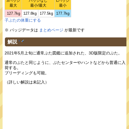
Sバッジ
バッジなし
Lバッジ
最大
最小/最大
最小
127.7kg
127.8kg
177.5kg
177.7kg
子ぶたの体重にする
※ バッジデータは
まとめページ
が最新です
解説
†
2021年5月上旬に通常ぶた図鑑に追加された、3D版限定のぶた。
通常のぶたと同じように、ぶたセンターやハントなどから普通に入
荷する。
ブリーディングも可能。
（詳しい解説は未記入）