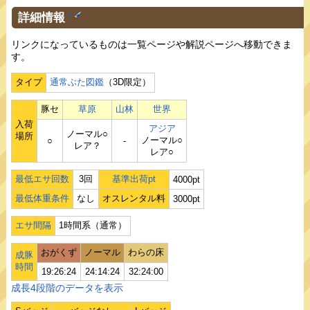
詳細情報
†
リンクになっているものは一覧ページや解説ページへ移動できま
す。
タイプ
通常ぶた図鑑
（3D限定）
豚セ
草原
山林
世界
入荷
アジア
ノーマル○
場所
ノーマル○
○
‐
レア？
レア○
最低エサ回数
3回
基準出荷pt
4000pt
最低体重条件
なし
オスレンタル料
3000pt
エサ間隔
1時間系（通常）
おがくず
ノーマル
わらの床
成豚
時間
19:26:24
24:14:24
32:24:00
成長4段階のデータを表示