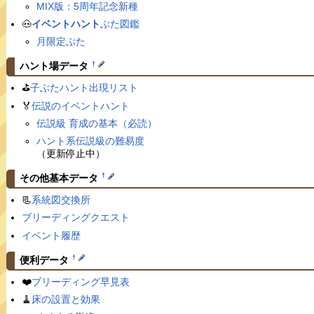
MIX版：5周年記念新種
🐽
イベントハント
ぶた図鑑
月限定ぶた
†
ハント場データ
⛳️
子ぶたハント出現リスト
🏅
伝説のイベントハント
伝説級 育成の基本（必読）
ハント系伝説級の難易度
（更新停止中）
†
その他基本データ
📃
系統図交換所
ブリーディングクエスト
イベント履歴
†
便利データ
❤️
ブリーディング早見表
🧹
床の設置と効果