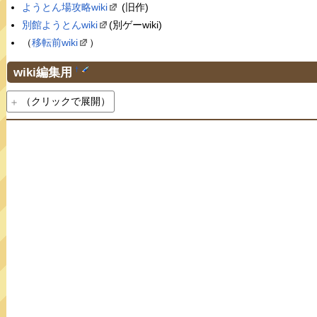
ようとん場攻略wiki
(旧作)
別館ようとんwiki
(別ゲーwiki)
（
移転前wiki
）
wiki編集用
†
（クリックで展開）