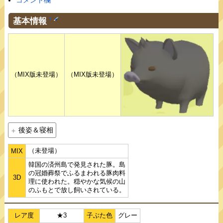
コメント欄
基本情報
†
（MIX版未登場）
（MIX版未登場）
後姿＆寝相
（未登場）
MIX
韓国の済州島で発見された豚。島
の冠婚葬祭でふるまわれる豚肉料
3D
理に使われた。穏やかな気候の山
のふもとで放し飼いされている。
レア度
★3
子ぶた色
グレー