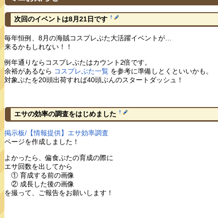
†
次回のイベントは8月21日です
毎年恒例、8月の海賊コスプレぶた大活躍イベントが…
来るかもしれない！！
例年通りならコスプレぶたはカウント2倍です。
余裕があるなら
コスプレぶた一覧
を参考に準備しとくといいかも。
対象ぶたを20頭出荷すれば40頭ぶんのスタートダッシュ！
†
エサの効率の調査をはじめました
掲示板/【情報提供】エサ効率調査
ページを作成しました！
よかったら、偏食ぶたの育成の際に
エサ回数を出してから
① 育成する前の画像
② 成長した後の画像
を撮って、ご報告をお願いします！