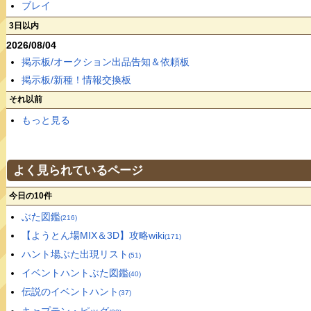
ブレイ
3日以内
2026/08/04
掲示板/オークション出品告知＆依頼板
掲示板/新種！情報交換板
それ以前
もっと見る
よく見られているページ
今日の10件
ぶた図鑑
(216)
【ようとん場MIX＆3D】攻略wiki
(171)
ハント場ぶた出現リスト
(51)
イベントハントぶた図鑑
(40)
伝説のイベントハント
(37)
キャプテン・ピッグ