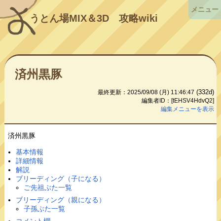
メニュー
うとん場MIX＆3D
攻略wiki
済州黒豚
(332d)
最終更新：2025/09/08 (月) 11:46:47
編集者ID：[tEHSV4HdvQ2]
編集メニューを表示
済州黒豚
基本情報
詳細情報
解説
ブリーディング（子になる）
ご先祖ぶた一覧
ブリーディング（親になる）
子孫ぶた一覧