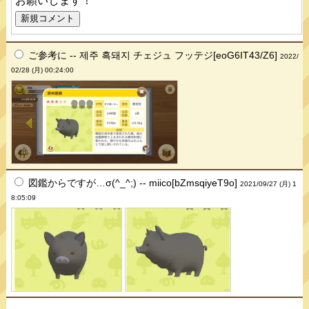
お願いします！
ご参考に -- 제주 흑돼지 チェジュ フッテジ[eoG6IT43/Z6]
2022/
02/28 (月) 00:24:00
図鑑からですが…σ(^_^;) -- miico[bZmsqiyeT9o]
2021/09/27 (月) 1
8:05:09