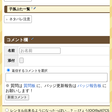
†
子孫ぶた一覧
ネタバレ注意
コメント欄
†
名前
添付
返信するコメントを選択
※ 質問は
質問板
に、バッジ更新報告は
バッジ報告板
に
お願いします！
レンタル出来るようになったっぽい…？ -- びょう[OOI9aXl7C5