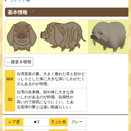
コメント欄
基本情報
†
後姿＆寝相
台湾原産の豚。大きく垂れた耳と顔やど
っしりとした体に大きな深いしわがたく
MIX
さんあるのが特徴。
台湾の在来種。顔や体に大きな深
いしわがあるのが特徴。抗病性が
3D
高いので病気になりにくい。とあ
る琉球の豚とは遠い親戚らしい。
レア度
★3
子ぶた色
グレー