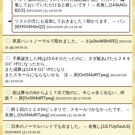
集しておいていただけると嬉しいです！ -- 名無し[143kAGc
BZ/2]
2021/10/23 (土) 14:52:55
リストの方にも追加しておきました！助かります。 -- パン
[tEHSV4HdvQ2]
2021/10/25 (月) 13:16:16
草原ハントノーマルで取れました。 -- さ[a3txAKBrKR2]
2021/10/
15 (金) 08:00:31
子豚誕生した時は23.6キロだったのに、タダ飯あげたら２６キ
ロﾋﾟｯﾀﾘになったから…
また成豚は124キロﾋﾟｯﾀﾘになり、
またスモールにならないかも 泣 -- 床[Oo5N4dRTpeg]
2021/07/28
(水) 10:03:20
前は豚セのAからよく？出て他のに、今じゃ全く出ない…何
故？ -- 床[Oo5N4dRTpeg]
2021/07/15 (木) 17:52:08
餌１回の１２４ｷﾛピッタリで、スモールつかなかったです。 --
名無し[Oo5N4dRTpeg]
2021/03/06 (土) 19:39:35
日本のノーマルハントでも出ました。 -- 名無し[JJLTUyGezL6]
2020/09/05 (土) 13:10:42