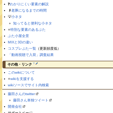
❓
わかりにくい要素の解説
👴
老豚になるまでの時間
💡
小ネタ
知ってると便利な小ネタ
⭐️
特別な要素のあるぶた
ぶた小屋全景
MIXと3Dの違い
コスプレぶた一覧
（更新頻度低）
「動画視聴で入荷」調査結果
†
その他・リンク
このwikiについて
⭐️
wikiを支援する
wikiソースでサイト内検索
藤田さんのtwitter
藤田さん単独ツイート
開発会社
サポートページ