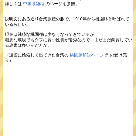
詳しくは
中国系雑種
のページを参照。
説明文にある通り台湾原産の豚で、1910年から桃園豚と呼ばれて
いるらしい。
現在は純粋な桃園種は少なくなってきているが、
粗悪な環境でもタフに育つ性質が優秀なので、まだまだ飼育してい
る農家は多いんだとか。
（適当に検索して出てきた台湾の
桃園豚解説ページ
の受け売
り）