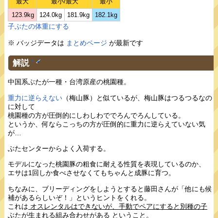
最大
最小/最大
最小
123.9kg
124.0kg
181.9kg
182.1kg
子ぶたの体重にする
※ バッジデータは
まとめページ
が最新です
解説
†
中国系ぶたが一種・台湾原産の桃園種。
重力に逆らえない
（梅山豚）と似ているが、梅山豚はつるつるなの
に対して
桃園種の方が圧倒的にしわしわででろんでろんしている。
というか、何ならこっちの方が圧倒的に重力に逆らえていない気
が…
ぶたセンターからよく入荷する。
モデルになった桃園豚の粗食に耐える性質を表現しているのか、
エサは1回しか食べさせなくてもちゃんと成豚に育つ。
ちなみに、ブリーディングをしようとすると藤田さんが「他にも候
補があるらしいぞ！」というヒントをくれる。
これは
オスレンタルはできないが、手動でペアにすると別種の子
ぶたが生まれる組み合わせがある
ということ。