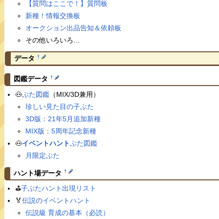
【質問はここで！】質問板
新種！情報交換板
オークション出品告知＆依頼板
その他いろいろ…
†
データ
†
図鑑データ
🐽
ぶた図鑑
（MIX/3D兼用）
珍しい見た目の子ぶた
3D版：21年5月追加新種
MIX版：5周年記念新種
🐽
イベントハント
ぶた図鑑
月限定ぶた
†
ハント場データ
⛳️
子ぶたハント出現リスト
🏅
伝説のイベントハント
伝説級 育成の基本（必読）