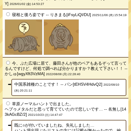
Y]
2026/01/02 (金) 14:53:27
寝相と後ろ姿です -- りきまる[iFsyLiQI/DU]
2025/11/06 (木) 15:54:19
今、ぶた広場に居て、藤田さんが他のペアもあるぞって言って
るんですけど、何処で調べれば分かりますか？教えて下さい！！ --
かしゅ[wgyXft3VzMA]
2022/08/08 (月) 22:28:40
中国系雑種のことです！ -- パン[tEHSV4HdvQ2]
2022/08/10
(水) 20:21:11
草原ノーマルハントで出ました。
ヘブゥメタルだと思って育てていたので悲しいです… -- 名無し[14
3kAGcBZ/2]
2021/10/23 (土) 14:47:47
既に○が付いていましたね、失礼しました…
ハント場出現ぶたリストの方には記載が無かったので、編