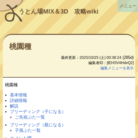
メニュー
うとん場MIX＆3D
攻略wiki
桃園種
(285d)
最終更新：2025/10/25 (土) 00:38:24
編集者ID：[tEHSV4HdvQ2]
編集メニューを表示
桃園種
基本情報
詳細情報
解説
ブリーディング（子になる）
ご先祖ぶた一覧
ブリーディング（親になる）
子孫ぶた一覧