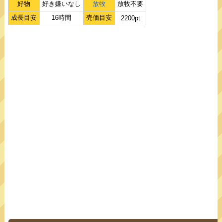
好物
好き嫌いなし
放牧
放牧不要
成長目安
16時間
売価目安
2200pt