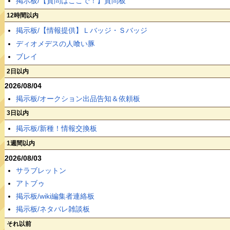
掲示板/【質問はここで！】質問板
12時間以内
掲示板/【情報提供】Ｌバッジ・Ｓバッジ
ディオメデスの人喰い豚
ブレイ
2日以内
2026/08/04
掲示板/オークション出品告知＆依頼板
3日以内
掲示板/新種！情報交換板
1週間以内
2026/08/03
サラブレットン
アトブゥ
掲示板/wiki編集者連絡板
掲示板/ネタバレ雑談板
それ以前