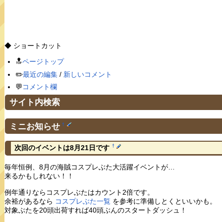
◆ ショートカット
🔝
ページトップ
✏️
最近の編集
/
新しいコメント
💬
コメント欄
サイト内検索
ミニお知らせ
†
†
次回のイベントは8月21日です
毎年恒例、8月の海賊コスプレぶた大活躍イベントが…
来るかもしれない！！
例年通りならコスプレぶたはカウント2倍です。
余裕があるなら
コスプレぶた一覧
を参考に準備しとくといいかも。
対象ぶたを20頭出荷すれば40頭ぶんのスタートダッシュ！