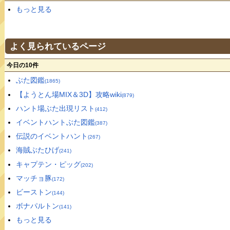
もっと見る
よく見られているページ
今日の10件
ぶた図鑑
(1865)
【ようとん場MIX＆3D】攻略wiki
(879)
ハント場ぶた出現リスト
(412)
イベントハントぶた図鑑
(387)
伝説のイベントハント
(267)
海賊ぶたひげ
(241)
キャプテン・ピッグ
(202)
マッチョ豚
(172)
ビーストン
(144)
ボナパルトン
(141)
もっと見る