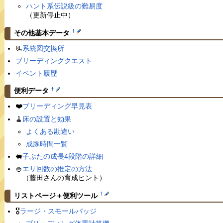
ハント系伝説級の難易度
（更新停止中）
†
その他基本データ
📃
系統図交換所
ブリーディングクエスト
イベント履歴
†
便利データ
❤️
ブリーディング早見表
🧹
床の設置と効果
よくある勘違い
成豚時間一覧
🐖
子ぶたの成長4段階の詳細
🍚
エサ回数の推定の方法
（藤田さんの育成ヒント）
†
リストページ＋便利ツール
🎖
ラージ・スモールバッジ