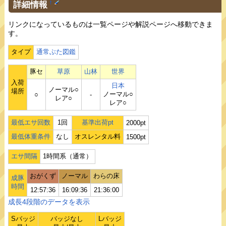
詳細情報
†
リンクになっているものは一覧ページや解説ページへ移動できま
す。
タイプ
通常ぶた図鑑
豚セ
草原
山林
世界
入荷
日本
ノーマル○
場所
ノーマル○
○
‐
レア○
レア○
最低エサ回数
1回
基準出荷pt
2000pt
最低体重条件
なし
オスレンタル料
1500pt
エサ間隔
1時間系（通常）
おがくず
ノーマル
わらの床
成豚
時間
12:57:36
16:09:36
21:36:00
成長4段階のデータを表示
Sバッジ
バッジなし
Lバッジ