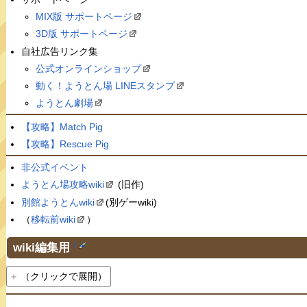
MIX版 サポートページ
3D版 サポートページ
自社広告リンク集
公式オンラインショップ
動く！ようとん場 LINEスタンプ
ようとん劇場
【攻略】Match Pig
【攻略】Rescue Pig
非公式イベント
ようとん場攻略wiki
(旧作)
別館ようとんwiki
(別ゲーwiki)
（
移転前wiki
）
wiki編集用
†
（クリックで展開）