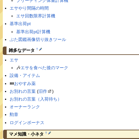
ブリーディング体重計算機
エサやり間隔の時間
エサ回数限界計算機
基準出荷pt
基準出荷pt計算機
ぶた図鑑画像切り抜きツール
†
雑多なデータ
エサ
🎶
エサを食べた後のマーク
設備・アイテム
💤
おやすみ薬
お別れの言葉
(
旧作
)
お別れの言葉（入荷待ち）
オーナーランク
勲章
ログインボーナス
†
マメ知識・小ネタ