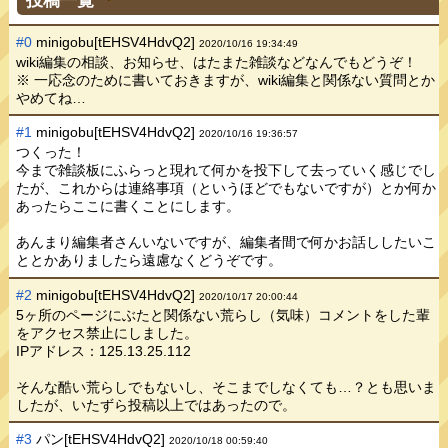
#0
minigobu[tEHSV4HdvQ2]
2020/10/16 19:34:49
wiki編集の相談、お知らせ、はたまた雑談などなんでもどうぞ！
※ 一応念のために書いておきますが、wiki編集と関係ない質問とか
やめてね…
#1
minigobu[tEHSV4HdvQ2]
2020/10/16 19:36:57
つくった！
今まで雑談板にふらっと現れて何かを投下して去っていく感じでし
たが、これからは連絡事項（というほどでもないですが）とか何か
あったらここに書くことにします。
あんまり編集者さんいないですが、編集者間で何かお話ししたいこ
ととかありましたら遠慮なくどうぞです。
#2
minigobu[tEHSV4HdvQ2]
2020/10/17 20:00:44
5ヶ所のページにぶたと関係ない荒らし（気味）コメントをした輩
をアクセス禁止にしました。
IPアドレス：125.13.25.112
そんな酷い荒らしでもないし、そこまでしなくても…？とも思いま
したが、いたずら投稿以上ではあったので。
#3
パン[tEHSV4HdvQ2]
2020/10/18 00:59:40