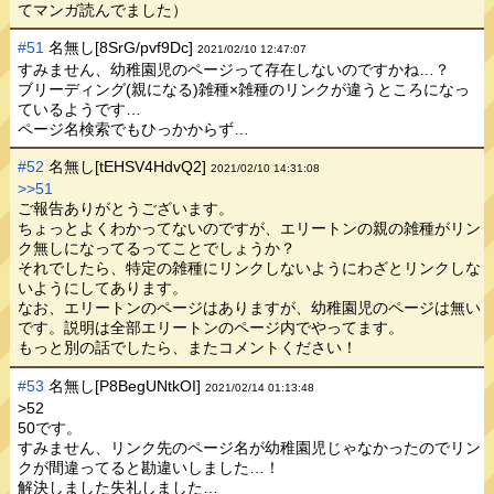
てマンガ読んでました）
#51
名無し[8SrG/pvf9Dc]
2021/02/10 12:47:07
すみません、幼稚園児のページって存在しないのですかね…？
ブリーディング(親になる)雑種×雑種のリンクが違うところになっ
ているようです…
ページ名検索でもひっかからず…
#52
名無し[tEHSV4HdvQ2]
2021/02/10 14:31:08
>>51
ご報告ありがとうございます。
ちょっとよくわかってないのですが、エリートンの親の雑種がリン
ク無しになってるってことでしょうか？
それでしたら、特定の雑種にリンクしないようにわざとリンクしな
いようにしてあります。
なお、エリートンのページはありますが、幼稚園児のページは無い
です。説明は全部エリートンのページ内でやってます。
もっと別の話でしたら、またコメントください！
#53
名無し[P8BegUNtkOI]
2021/02/14 01:13:48
>52
50です。
すみません、リンク先のページ名が幼稚園児じゃなかったのでリン
クが間違ってると勘違いしました…！
解決しました失礼しました…