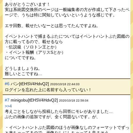
ありがとうございます！
実は系統図交換所のページは一般編集者の方が作成して下さったペ
ージで、うちは特に関知していないというような感じです。
エサ回数、載せたいなーとは思ってたんですよね。
イベントハントで捕まるぶたについてはイベントハントぶた図鑑の
方に載ってるので、載せるなら
・伝説級（ソロトン王とか）
・イベント報酬（アリスSとか）
についてですね。
どうしましょうね。
難しいとこですね…
#6
パン[tEHSV4HdvQ2]
2020/10/18 22:44:03
ログインを忘れた上に名前すら入っていない！
#7
minigobu[tEHSV4HdvQ2]
2020/10/18 22:58:04
>>4
考えごとをしながら投稿したら回答にモレがありました…
ぶたの画像の追加ですが、全く問題ないです。が、
・イベントハントぶた図鑑のほうが画像なしのフォーマットでずっ
と来ちゃってるので、画像なしにしちゃっても良さそう