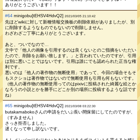
ありがとうございます！！
#64
minigobu[tEHSV4HdvQ2]
2021/03/05 21:10:42
先ほどwikiに対して新種情報交換板の削除依頼がありましたが、別
に削除するようなものでもないので削除しません。
わざわざご丁寧にありがとうございます。
あと、ついでなので…
文中で「他人の画像を引用するのは良くないとのご指摘をいただい
たので、削除をお願い致します。」と言われていたのですが、引用
は別に悪いことではないです。引用は誰にでも認められた正当な権
利です。
悪いのは「他人の著作物の無断使用」であって、今回の場合そもそ
もスクショは著作物ではないので無断使用も引用も何もないです。
（他人の著作物の無断使用ってのはpixivに投稿された綺麗な絵とか
なろうの小説とかを勝手にどこか別の場所に投稿するような話です
ね）
#65
minigobu[tEHSV4HdvQ2]
2021/03/08 03:22:30
butakamabokoさんの申請をだいぶ長い間保留にしてたのですが、
（すみません）
さっき拒否しました。
遅くなって申し訳ないです。