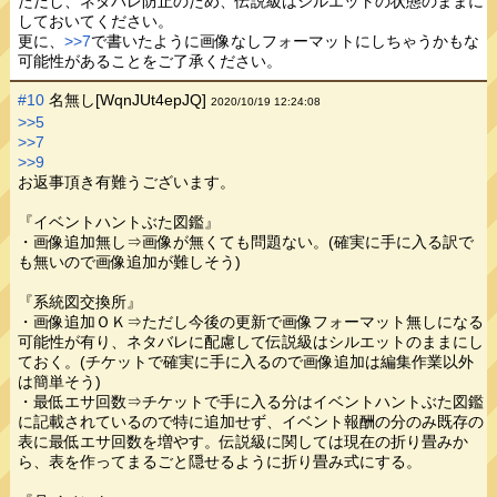
ただし、ネタバレ防止のため、伝説級はシルエットの状態のままに
しておいてください。
更に、
>>7
で書いたように画像なしフォーマットにしちゃうかもな
可能性があることをご了承ください。
#10
名無し[WqnJUt4epJQ]
2020/10/19 12:24:08
>>5
>>7
>>9
お返事頂き有難うございます。
『イベントハントぶた図鑑』
・画像追加無し⇒画像が無くても問題ない。(確実に手に入る訳で
も無いので画像追加が難しそう)
『系統図交換所』
・画像追加ＯＫ⇒ただし今後の更新で画像フォーマット無しになる
可能性が有り、ネタバレに配慮して伝説級はシルエットのままにし
ておく。(チケットで確実に手に入るので画像追加は編集作業以外
は簡単そう)
・最低エサ回数⇒チケットで手に入る分はイベントハントぶた図鑑
に記載されているので特に追加せず、イベント報酬の分のみ既存の
表に最低エサ回数を増やす。伝説級に関しては現在の折り畳みか
ら、表を作ってまるごと隠せるように折り畳み式にする。