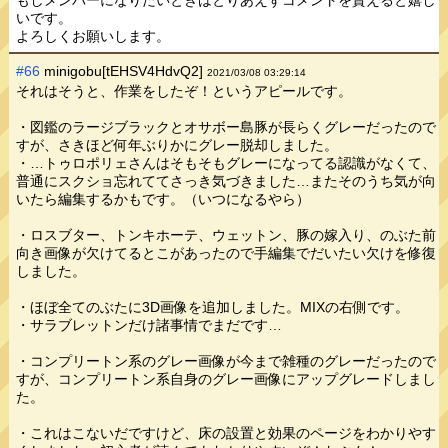
もしメンバーになりたいときはとりあえずコメントを貰えると嬉し
いです。
よろしくお願いします。
#66
minigobu[tEHSV4HdvQ2]
2021/03/08 03:29:14
それはそうと、作業をしたぞ！というアピールです。
・図鑑のラージブラックとオサボー島豚が長らくグレーだったので
すが、さきほど何年ぶりかにグレー脱却しました。
・…トゥロポリェさんはそもそもグレーになってる認識がなくて、
普通にスクショ忘れててさっき気づきました…またそのうち気が向
いたら編集するかもです。（いつになるやら）
・ロスブター、トンキホーテ、ウェットン、豚の嫁入り、のぶた前
向き画像が欠けてるとこがあったので手編集でだいたい欠けを修復
しました。
・ほぼ全てのぶたに3D画像を追加しました。MIXの右側です。
・サラブレットンだけ諸事情でまだです…
・コンプリートン系のグレー画像が今まで雑種のグレーだったので
すが、コンプリートン系自身のグレー画像にアップグレードしまし
た。
・これはこないだですけど、床の設置と効果のページをわかりやす