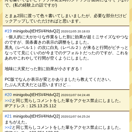
で。(私の経験上の話ですが)
とまぁ2回に渡って色々書いてしまいましたが、必要な部分だけピ
ックアップしていただければと思います。
#19
minigobu[tEHSV4HdvQ2]
2020/11/05 20:18:03
・個人的に大がかりな作業をした割に効果が超ミニサイズなやつな
のですが、箇条書きの表示の調整をしました。
黒丸（レベル１）の次に白丸（レベル２）が来ると行間がビチっと
なってて見にくいのが今までのデフォルトだったのですが、これを
あれやこれやして行間が空くようにしました。
地味に大変だった割に効果が小さすぎる！
PC版でなんか表示が変とかありましたら教えてください。
たぶん大丈夫だとは思いますけど…
#20
minigobu[tEHSV4HdvQ2]
2020/11/07 04:24:46
>>2
と同じ荒らしコメントをした輩をアクセス禁止にしました。
IPアドレス：125.13.25.112
#21
minigobu[tEHSV4HdvQ2]
2020/11/07 04:25:24
まちがえた。
>>2
と同じ荒らしコメントをした輩をアクセス禁止にしました。