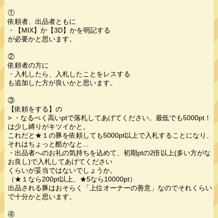
①
依頼者、出品者ともに
・【MIX】か【3D】かを明記する
が必要かと思います。
②
依頼者の方に
・入札したら、入札したことをレスする
も追加した方が良いかと思います。
③
【依頼をする】の
> ・なるべく高いptで落札してあげてください。最低でも5000pt！
は少し縛りがキツイかと。
これだと★１の豚を依頼しても5000pt以上で入札することになり、
それはちょっと酷かなと...
・出品者へのお礼の気持ちを込めて、初期ptの2倍以上(多い方がな
お良し)で入札してあげてください
くらいが妥当ではないでしょうか。
（★１なら200pt以上、★5なら10000pt）
出品される豚はおそらく「上位オーナーの善意」なのでそれくらい
で十分かと思います。
④