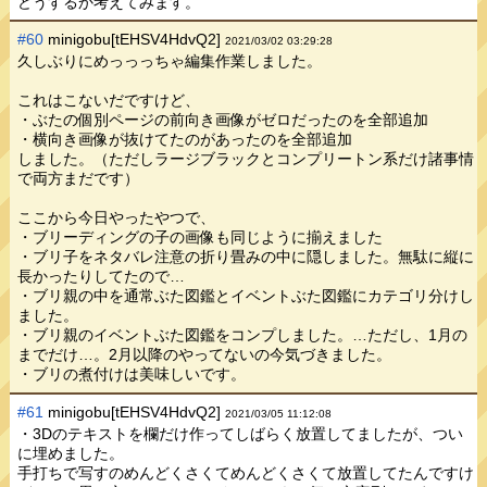
どうするか考えてみます。
#60
minigobu[tEHSV4HdvQ2]
2021/03/02 03:29:28
久しぶりにめっっっちゃ編集作業しました。
これはこないだですけど、
・ぶたの個別ページの前向き画像がゼロだったのを全部追加
・横向き画像が抜けてたのがあったのを全部追加
しました。（ただしラージブラックとコンプリートン系だけ諸事情
で両方まだです）
ここから今日やったやつで、
・ブリーディングの子の画像も同じように揃えました
・ブリ子をネタバレ注意の折り畳みの中に隠しました。無駄に縦に
長かったりしてたので…
・ブリ親の中を通常ぶた図鑑とイベントぶた図鑑にカテゴリ分けし
ました。
・ブリ親のイベントぶた図鑑をコンプしました。…ただし、1月の
までだけ…。2月以降のやってないの今気づきました。
・ブリの煮付けは美味しいです。
#61
minigobu[tEHSV4HdvQ2]
2021/03/05 11:12:08
・3Dのテキストを欄だけ作ってしばらく放置してましたが、つい
に埋めました。
手打ちで写すのめんどくさくてめんどくさくて放置してたんですけ