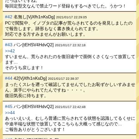
たっぽいですね。
毎回定型文なんで禁止ワード登録もするべきでした。うかつ！
#42
名無し[VjXfh1nKsDg]
2021/01/17 22:29:05
PCで閲覧中、イノブタの記事が荒らされてるのを発見しましたの
で報告します。跡形もなく書き換えられてます。
対応できる方すみませんがお願いします。
#43
パン[tEHSV4HdvQ2]
2021/01/17 22:32:18
>>42
すいません、荒らされたのを復旧途中で面倒くさくなって放置して
ます…
そのうち戻します！
#44
42[VjXfh1nKsDg]
2021/01/17 22:38:37
まったくスレを遡って確認してませんでしたお恥ずかしいすみませ
ん、派手にやられてたんですね・・・・。
復旧気長に待ちます。
#45
パン[tEHSV4HdvQ2]
2021/01/17 22:42:48
>>44
あっいえいえ、むしろ普通に荒らされてる状態を認識してるくせに
中途半端な状態で放置してるこちらも大概って感じなので…
ご報告ありがとうございます！