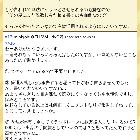
とか言われて無駄にイラッとさせられるのも嫌なので。
（その度にまた説教じみた長文書くのも面倒なので）
せっかく作ったスレなので有効活用されるようにしたいですね。
#17
minigobu[tEHSV4HdvQ2]
2020/10/25 20:43:59
>>16
わーありがとうございます。
一応それなりにいろいろ考えはしたのですが、正直足りないとこも
あったので助かります。
①:スクショでわかるので不要としました。
②:普通入札したら報告すると思ってわざわざ書きませんでした
が、書いた方がいいですかね…
あまりぎちぎちと書き連ねて読みにくくなっても本末転倒ですし、
悩みどころです。
依頼をしている以上は礼儀正しくコメントなりで報告してねってこ
とにしておきましょうか。
③:うちがpt有り余っててランドレースに数万投入したりするので5
000くらい出品の手間賃としていいのでは？と思ってたんですけど
高すぎですかね…
変えときます。