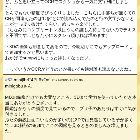
ど、ふと思い立ってOCRでスクショから一気に文字列にしまし
た。
とんでもない精度でびっくりしました…こちらに手落ちが無くてO
CRが間違えたのは℃を°とCで読み込んでたのと行の文字少ないと
こがすっぽり抜けたくらい。めっちゃ楽でした。
（ちなみにコンプリートン系はうちの誰も入荷してないのでテキス
ト不明です…どなたかにスクショ頂ければ埋めます）
・3Dの画像も用意してあるので、今晩辺りにでもアップロードし
て追加するかと思います。
おかげでnumpyにちょっと詳しくなったゾ。
・っていうかOCRがどうのとか書いても絶対誰も読まないよね…
#62
mini[lbrF4PL6xOo]
2021/03/05 12:05:06
minigobuさん
MIXの編集だけでも大変なところ、3Dまで労力を使っていただき本
当にありがとうございます。
図鑑はかなりの頻度で見ているので、ブリ子のあたりはすぐに気が
付きました。
ぶたの解説は面白いものが多いのに3Dでは見逃している子が多く
て…3D解説の追加でここの図鑑を見るときの楽しみが増えまし
た。