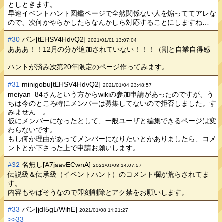
としときます。
早速イベントハント図鑑ページで全然関係ない人を煽っててアレな
ので、次何かやらかしたらなんかしら対応することにしますね…
#30
パン[tEHSV4HdvQ2]
2021/01/01 13:07:04
あああ！！12月の分が追加されていない！！！（割と自業自得感
ハントが済み次第20年限定のページ作ってみます。
#31
minigobu[tEHSV4HdvQ2]
2021/01/04 23:48:57
meiyan_84さんという方からwikiの参加申請があったのですが、う
ちは今のところ特にメンバーは募集してないので拒否しました。す
みません…。
仮にメンバーになったとして、一般ユーザと編集できるページは変
わらないです。
もし何か理由があってメンバーになりたいとかありましたら、コメ
ントとか下さった上で申請お願いします。
#32
名無し[A7jaavECwnA]
2021/01/08 14:07:57
伝説級＆伝承級（イベントハント）のコメント欄が荒らされてま
す。
内容もやばそうなので即刻削除とアク禁をお願いします。
#33
パン[jdI5gL/WihE]
2021/01/08 14:21:27
>>33