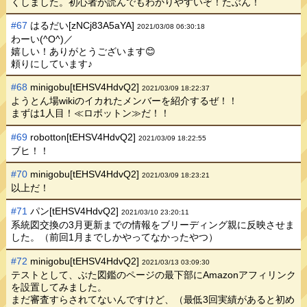
くしました。初心者が読んでもわかりやすいぞ！たぶん！
#67
はるだい[zNCj83A5aYA]
2021/03/08 06:30:18
わーい(^O^)／
嬉しい！ありがとうございます😊
頼りにしています♪
#68
minigobu[tEHSV4HdvQ2]
2021/03/09 18:22:37
ようとん場wikiのイカれたメンバーを紹介するぜ！！
まずは1人目！≪ロボットン≫だ！！
#69
robotton[tEHSV4HdvQ2]
2021/03/09 18:22:55
ブヒ！！
#70
minigobu[tEHSV4HdvQ2]
2021/03/09 18:23:21
以上だ！
#71
パン[tEHSV4HdvQ2]
2021/03/10 23:20:11
系統図交換の3月更新までの情報をブリーディング親に反映させま
した。（前回1月までしかやってなかったやつ）
#72
minigobu[tEHSV4HdvQ2]
2021/03/13 03:09:30
テストとして、ぶた図鑑のページの最下部にAmazonアフィリンク
を設置してみました。
まだ審査すらされてないんですけど、（最低3回実績があると初め