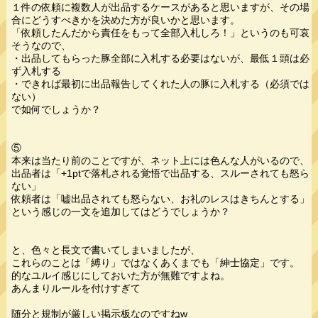
１件の依頼に複数人が出品するケースがあると思いますが、その場
合にどうすべきかを決めた方が良いかと思います。
「依頼したんだから責任をもって全部入札しろ！」というのも可哀
そうなので、
・出品してもらった豚全部に入札する必要はないが、最低１頭は必
ず入札する
・できれば最初に出品報告してくれた人の豚に入札する（必須では
ない）
で如何でしょうか？
⑤
本来は当たり前のことですが、ネット上には色んな人がいるので、
出品者は「+1ptで落札される覚悟で出品する、スルーされても怒ら
ない」
依頼者は「嘘出品されても怒らない、お礼のレスはきちんとする」
という感じの一文を追加してはどうでしょうか？
と、色々と長文で書いてしまいましたが、
これらのことは「縛り」ではなくあくまでも「紳士協定」です。
的なユルイ感じにしておいた方が無難ですよね。
あんまりルールを付けすぎて
随分と規制が厳しい掲示板なのですねw