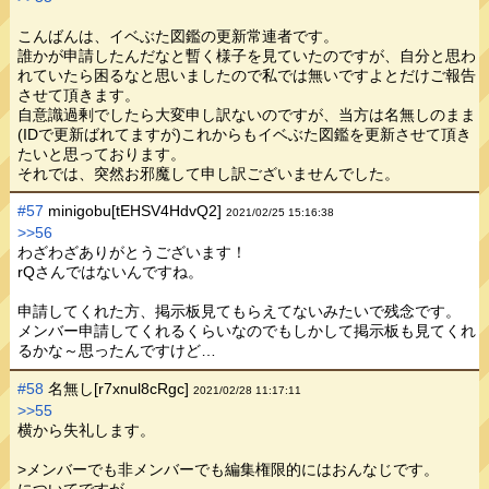
こんばんは、イベぶた図鑑の更新常連者です。
誰かが申請したんだなと暫く様子を見ていたのですが、自分と思わ
れていたら困るなと思いましたので私では無いですよとだけご報告
させて頂きます。
自意識過剰でしたら大変申し訳ないのですが、当方は名無しのまま
(IDで更新ばれてますが)これからもイベぶた図鑑を更新させて頂き
たいと思っております。
それでは、突然お邪魔して申し訳ございませんでした。
#57
minigobu[tEHSV4HdvQ2]
2021/02/25 15:16:38
>>56
わざわざありがとうございます！
rQさんではないんですね。
申請してくれた方、掲示板見てもらえてないみたいで残念です。
メンバー申請してくれるくらいなのでもしかして掲示板も見てくれ
るかな～思ったんですけど…
#58
名無し[r7xnul8cRgc]
2021/02/28 11:17:11
>>55
横から失礼します。
>メンバーでも非メンバーでも編集権限的にはおんなじです。
についてですが、