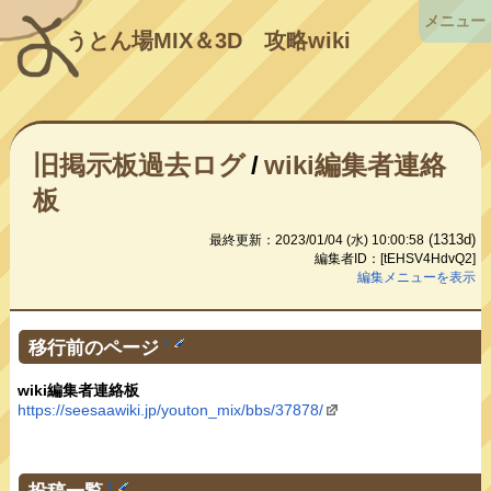
メニュー
うとん場MIX＆3D
攻略wiki
旧掲示板過去ログ
/
wiki編集者連絡
板
(1313d)
最終更新：2023/01/04 (水) 10:00:58
編集者ID：[tEHSV4HdvQ2]
編集メニューを表示
移行前のページ
†
wiki編集者連絡板
https://seesaawiki.jp/youton_mix/bbs/37878/
投稿一覧
†