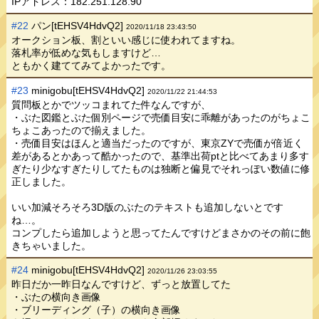
IPアドレス：182.251.128.90
#22
パン[tEHSV4HdvQ2]
2020/11/18 23:43:50
オークション板、割といい感じに使われてますね。
落札率が低めな気もしますけど…
ともかく建ててみてよかったです。
#23
minigobu[tEHSV4HdvQ2]
2020/11/22 21:44:53
質問板とかでツッコまれてた件なんですが、
・ぶた図鑑とぶた個別ページで売価目安に乖離があったのがちょこ
ちょこあったので揃えました。
・売価目安はほんと適当だったのですが、東京ZYで売価が倍近く
差があるとかあって酷かったので、基準出荷ptと比べてあまり多す
ぎたり少なすぎたりしてたものは独断と偏見でそれっぽい数値に修
正しました。
いい加減そろそろ3D版のぶたのテキストも追加しないとです
ね…。
コンプしたら追加しようと思ってたんですけどまさかのその前に飽
きちゃいました。
#24
minigobu[tEHSV4HdvQ2]
2020/11/26 23:03:55
昨日だか一昨日なんですけど、ずっと放置してた
・ぶたの横向き画像
・ブリーディング（子）の横向き画像