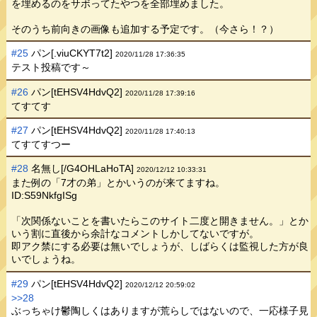
を埋めるのをサボってたやつを全部埋めました。
そのうち前向きの画像も追加する予定です。（今さら！？）
#25
パン[.viuCKYT7t2]
2020/11/28 17:36:35
テスト投稿です～
#26
パン[tEHSV4HdvQ2]
2020/11/28 17:39:16
てすてす
#27
パン[tEHSV4HdvQ2]
2020/11/28 17:40:13
てすてすつー
#28
名無し[/G4OHLaHoTA]
2020/12/12 10:33:31
また例の「7才の弟」とかいうのが来てますね。
ID:S59NkfgISg
「次関係ないことを書いたらこのサイト二度と開きません。」とか
いう割に直後から余計なコメントしかしてないですが。
即アク禁にする必要は無いでしょうが、しばらくは監視した方が良
いでしょうね。
#29
パン[tEHSV4HdvQ2]
2020/12/12 20:59:02
>>28
ぶっちゃけ鬱陶しくはありますが荒らしではないので、一応様子見