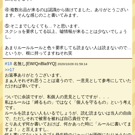
④:複数出品が来るのは認識から抜けてました。ありがとうござい
ます。そんな感じのこと書いてみます。
⑤:そこまでしなくても…？と思います。
スクショを要求してる以上、嘘情報が来ることは少ないでしょう
し。
あまりルールルールと色々要求しても読まない人は読まないので…
というか、根に持ってますねそれ笑
#18
名無し[EW/QnBla9YQ]
2020/10/26 01:59:14
>>17
お返事ありがとうございます。
まぁ人それぞれ思うことは違うので、一意見として参考にしていた
だければ幸いです。
ついでに余談ですが、私個人の意見としてですが．．．
私はルールは「縛るもの」ではなく「個人を守るもの」という考え
です。
ルールを読まない人もいるでしょうが、読む読まないは当人の自由
で、ただしそれで被害を被れば自己責任です。
とりあえず何か書いておけば、何かあった時に「ルールに書いてま
すよ！」と言えますし、
何も書いてないとトラブル発生時のジャッジが面倒になりそうなの