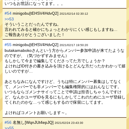
いつもお世話になってます。。。
#54
minigobu[tEHSV4HdvQ2]
2021/02/14 02:30:12
>>53
そういうことだったんですね。
言われてみると確かにちょっとわかりにくい感じもしますね…
ご報告ありがとうございました！
#55
minigobu[tEHSV4HdvQ2]
2021/02/17 19:50:20
butakamabokoさんという方からメンバー参加申請が来てたような
のですが、（気づかずすみません）
もしかして今まで編集してくださってた方でしょうか？
よければID付きの書き込みを頂けるとどんな方だったかわかって嬉
しいのですが…
あとちなみになんですけど、うちは特にメンバー募集はしてなく
て、メンバーでも非メンバーでも編集権限的にはおんなじです。
いつもならゴメンナサイってことで申請は拒否しちゃうんですけ
ど、なんかユーザIDを見るにもしかしてこれのためにユーザ登録し
てくれたのかな…って感じもするので保留にしてます。
よければコメントお願いします～。
#56
名無し[WqnJUt4epJQ]
2021/02/24 23:43:30
>>55