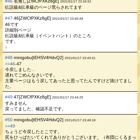
#46
名無し[ZWCfPXKz8gE]
2021/01/17 23:34:52
伝説級&伝承級のページ荒らされてます
#47
46[ZWCfPXKz8gE]
2021/01/17 23:40:49
46です
詳細別ページ
伝説級&伝承級（イベントハント）のところ
です。
↓
#48
minigobu[tEHSV4HdvQ2]
2021/01/17 23:43:01
>>46
-47
今戻しました…
遅れてごめんなさいです。
主要ページはもう戻してあったと思ってたんですけど抜けてまし
た。
#49
47[ZWCfPXKz8gE]
2021/01/17 23:44:25
すみません
戻ってました、確認不足です。
#50
minigobu[tEHSV4HdvQ2]
2021/01/17 23:49:18
>>49
ちょうど今戻したとこです。
尻をひっぱたいてくれてありがとうございます。（布団にくるまっ