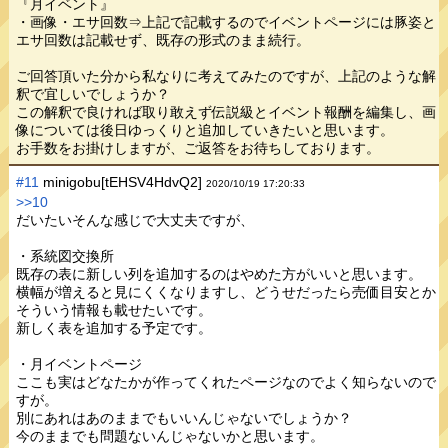
『月イベント』
・画像・エサ回数⇒上記で記載するのでイベントページには豚姿と
エサ回数は記載せず、既存の形式のまま続行。
ご回答頂いた分から私なりに考えてみたのですが、上記のような解
釈で宜しいでしょうか？
この解釈で良ければ取り敢えず伝説級とイベント報酬を編集し、画
像については後日ゆっくりと追加していきたいと思います。
お手数をお掛けしますが、ご返答をお待ちしております。
#11
minigobu[tEHSV4HdvQ2]
2020/10/19 17:20:33
>>10
だいたいそんな感じで大丈夫ですが、
・系統図交換所
既存の表に新しい列を追加するのはやめた方がいいと思います。
横幅が増えると見にくくなりますし、どうせだったら売価目安とか
そういう情報も載せたいです。
新しく表を追加する予定です。
・月イベントページ
ここも実はどなたかが作ってくれたページなのでよく知らないので
すが。
別にあれはあのままでもいいんじゃないでしょうか？
今のままでも問題ないんじゃないかと思います。