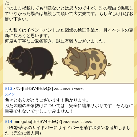
た。
そのまま掲載しても問題ないとは思うのですが、別の理由で掲載し
ていなかった場合は無視して頂いて大丈夫です。もし宜しければお
使い下さい。
また暫くはイベントハントぶた図鑑の検証作業と、月イベントの更
新に戻ろうと思います。
何度も丁寧なご返答頂き、誠に有難うございました。
#13
パン[tEHSV4HdvQ2]
2020/10/21 17:58:50
>>12
色々とありがとうございます！助かります。
ぶた図鑑の画像抜けについては、完全に編集サボりです…そんなに
重要でもないですし…すみません！
#14
minigobu[tEHSV4HdvQ2]
2020/10/21 22:35:40
・PC版表示のサイドバーにサイドバーを消すボタンを追加しまし
た（完全に個人用）