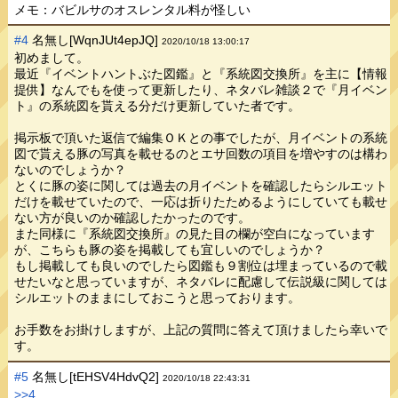
メモ：バビルサのオスレンタル料が怪しい
#4
名無し[WqnJUt4epJQ]
2020/10/18 13:00:17
初めまして。
最近『イベントハントぶた図鑑』と『系統図交換所』を主に【情報
提供】なんでもを使って更新したり、ネタバレ雑談２で『月イベン
ト』の系統図を貰える分だけ更新していた者です。
掲示板で頂いた返信で編集ＯＫとの事でしたが、月イベントの系統
図で貰える豚の写真を載せるのとエサ回数の項目を増やすのは構わ
ないのでしょうか？
とくに豚の姿に関しては過去の月イベントを確認したらシルエット
だけを載せていたので、一応は折りたためるようにしていても載せ
ない方が良いのか確認したかったのです。
また同様に『系統図交換所』の見た目の欄が空白になっています
が、こちらも豚の姿を掲載しても宜しいのでしょうか？
もし掲載しても良いのでしたら図鑑も９割位は埋まっているので載
せたいなと思っていますが、ネタバレに配慮して伝説級に関しては
シルエットのままにしておこうと思っております。
お手数をお掛けしますが、上記の質問に答えて頂けましたら幸いで
す。
#5
名無し[tEHSV4HdvQ2]
2020/10/18 22:43:31
>>4