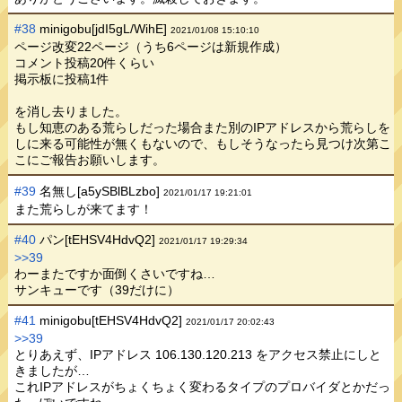
#38
minigobu[jdI5gL/WihE]
2021/01/08 15:10:10
ページ改変22ページ（うち6ページは新規作成）
コメント投稿20件くらい
掲示板に投稿1件
を消し去りました。
もし知恵のある荒らしだった場合また別のIPアドレスから荒らしを
しに来る可能性が無くもないので、もしそうなったら見つけ次第こ
こにご報告お願いします。
#39
名無し[a5ySBlBLzbo]
2021/01/17 19:21:01
また荒らしが来てます！
#40
パン[tEHSV4HdvQ2]
2021/01/17 19:29:34
>>39
わーまたですか面倒くさいですね…
サンキューです（39だけに）
#41
minigobu[tEHSV4HdvQ2]
2021/01/17 20:02:43
>>39
とりあえず、IPアドレス 106.130.120.213 をアクセス禁止にしと
きましたが…
これIPアドレスがちょくちょく変わるタイプのプロバイダとかだっ