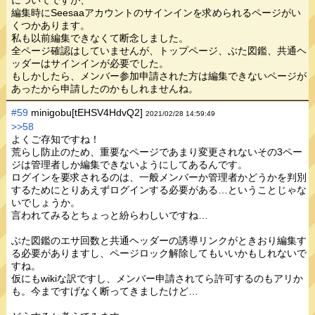
編集時にSeesaaアカウントのサインインを求められるページがい
くつかあります。
私も以前編集できなくて断念しました。
全ページ確認はしていませんが、トップページ、ぶた図鑑、共通ヘ
ッダーはサインインが必要でした。
もしかしたら、メンバー参加申請された方は編集できないページが
あったから申請したのかもしれませんね。
#59
minigobu[tEHSV4HdvQ2]
2021/02/28 14:59:49
>>58
よくご存知ですね！
荒らし防止のため、重要なページであまり変更されないその3ペー
ジは管理者しか編集できないようにしてあるんです。
ログインを要求されるのは、一般メンバーか管理者かどうかを判別
するためにとりあえずログインする必要がある…ということじゃな
いでしょうか。
言われてみるとちょっと紛らわしいですね…
ぶた図鑑のエサ回数と共通ヘッダーの誘導リンクがときおり編集す
る必要がありますし、ページロック解除してもいいかもしれないで
すね。
仮にもwikiな訳ですし、メンバー申請されてら許可するのもアリか
も。今まですげなく断ってきましたけど…