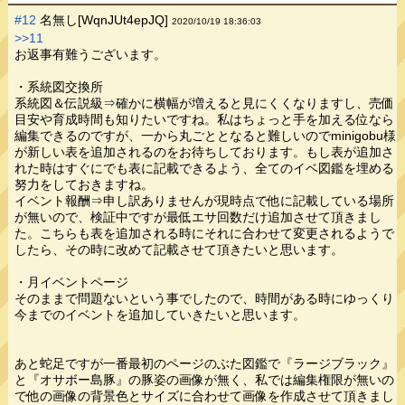
#12
名無し[WqnJUt4epJQ]
2020/10/19 18:36:03
>>11
お返事有難うございます。
・系統図交換所
系統図＆伝説級⇒確かに横幅が増えると見にくくなりますし、売価
目安や育成時間も知りたいですね。私はちょっと手を加える位なら
編集できるのですが、一から丸ごととなると難しいのでminigobu様
が新しい表を追加されるのをお待ちしております。もし表が追加さ
れた時はすぐにでも表に記載できるよう、全てのイベ図鑑を埋める
努力をしておきますね。
イベント報酬⇒申し訳ありませんが現時点で他に記載している場所
が無いので、検証中ですが最低エサ回数だけ追加させて頂きまし
た。こちらも表を追加される時にそれに合わせて変更されるようで
したら、その時に改めて記載させて頂きたいと思います。
・月イベントページ
そのままで問題ないという事でしたので、時間がある時にゆっくり
今までのイベントを追加していきたいと思います。
あと蛇足ですが一番最初のページのぶた図鑑で『ラージブラック』
と『オサボー島豚』の豚姿の画像が無く、私では編集権限が無いの
で他の画像の背景色とサイズに合わせて画像を作成させて頂きまし