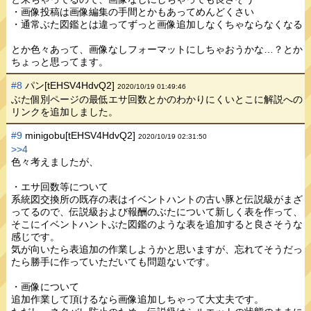
・画像投稿は画像編集の手間とかもあってめんどくさい
・通常ぶた図鑑とは違ってずっと画像追加しなくちゃならなくなる
とか色々あって、画像なしフォーマットにしちゃおうかな…？とか
ちょっと思ってます。
#8
パン[tEHSV4HdvQ2]
2020/10/19 01:49:46
ぶた個別ページの最低エサ回数とかのわかりにくいとこに解説への
リンクを追加しました。
#9
minigobu[tEHSV4HdvQ2]
2020/10/19 02:31:50
>>4
色々考えましたが、
・エサ回数等について
系統図交換所の既存の表はイベントハントの古い豚と伝説級がまざ
ってるので、伝説級および報酬のぶたについて新しく表を作って、
そこにイベントハントぶた図鑑のような表を追加すると良さそうな
感じです。
気が向いたら表追加の作業しようかと思いますが、忘れてそうだっ
たら勝手に作っていただいても問題ないです。
・画像について
追加作業して頂けるなら画像追加しちゃって大丈夫です。