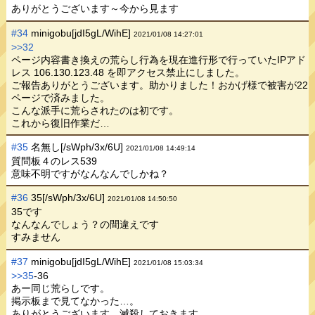
ありがとうございます～今から見ます
#34
minigobu[jdI5gL/WihE]
2021/01/08 14:27:01
>>32
ページ内容書き換えの荒らし行為を現在進行形で行っていたIPアド
レス 106.130.123.48 を即アクセス禁止にしました。
ご報告ありがとうございます。助かりました！おかげ様で被害が22
ページで済みました。
こんな派手に荒らされたのは初です。
これから復旧作業だ…
#35
名無し[/sWph/3x/6U]
2021/01/08 14:49:14
質問板４のレス539
意味不明ですがなんなんでしかね？
#36
35[/sWph/3x/6U]
2021/01/08 14:50:50
35です
なんなんでしょう？の間違えです
すみません
#37
minigobu[jdI5gL/WihE]
2021/01/08 15:03:34
>>35
-36
あー同じ荒らしです。
掲示板まで見てなかった…。
ありがとうございます。滅殺しておきます。