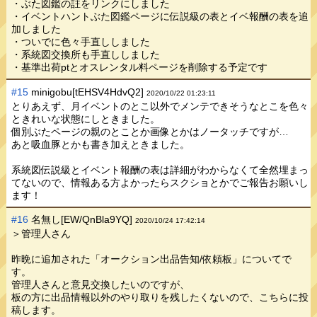
・ぶた図鑑の註をリンクにしました
・イベントハントぶた図鑑ページに伝説級の表とイベ報酬の表を追
加しました
・ついでに色々手直ししました
・系統図交換所も手直ししました
・基準出荷ptとオスレンタル料ページを削除する予定です
#15
minigobu[tEHSV4HdvQ2]
2020/10/22 01:23:11
とりあえず、月イベントのとこ以外でメンテできそうなとこを色々
ときれいな状態にしときました。
個別ぶたページの親のとことか画像とかはノータッチですが…
あと吸血豚とかも書き加えときました。
系統図伝説級とイベント報酬の表は詳細がわからなくて全然埋まっ
てないので、情報ある方よかったらスクショとかでご報告お願いし
ます！
#16
名無し[EW/QnBla9YQ]
2020/10/24 17:42:14
＞管理人さん
昨晩に追加された「オークション出品告知/依頼板」についてで
す。
管理人さんと意見交換したいのですが、
板の方に出品情報以外のやり取りを残したくないので、こちらに投
稿します。