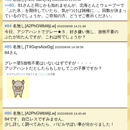
>>80
、81さんと同じかも知れませんが、北海とんとウェーブーで
「ぶた氷」を期待していたら、気がつけば雑種に…。回数が決まっ
ているのでしょうか。ご存知の方、どうぞご教示ください。
#84
名無し[A2PhGWbMjLw]
2020/08/06 14:21:48
今日、アジアハントでグレー★５、好き嫌い無し、放牧不要の
ぶたが出たんですが、これは何でしょうか？
#85
名無し[TXGqrsAzeDg]
2020/08/06 14:39:56
84さん
グレー星5放牧不要はいないはずですが・・・・
アジアハントだとしたらもしかしてこの子豚ですか？
#86
名無し[A2PhGWbMjLw]
2020/08/06 14:40:48
84です、自己レスですみません。
少し詳しく調べてみたら、バビルサぽい事が分かりました！