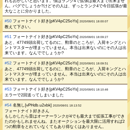
れもおかしいと思います。僕はランク4で拡張は最大まで出来ませ
ん。バグでしょうか?けどその人は、ずっとランク4で今日拡張が最
大なことに分かりました。
#50
フォートナイト好き[pKV4pC25oYs]
2020/08/01 18:00:07
教えて下さい。
#51
フォートナイト好き[pKV4pC25oYs]
2020/08/01 18:09:27
あと、47749頭出荷してるのに、勲章のところが、入荷キングとハ
ントマスターが埋まっていません。本当は出来ないのにその人は出
来ています。なんででしょうか?
#52
フォートナイト好き[pKV4pC25oYs]
2020/08/01 18:09:51
あと、47749頭出荷してるのに、勲章のところが、入荷キングとハ
ントマスターが埋まっていません。本当は出来ないのにその人は出
来ています。なんででしょうか?
#53
フォートナイト好き[pKV4pC25oYs]
2020/08/01 18:10:46
エラーで2回送ってしまいました
#54
名無し[vPHdb.u2xbk]
2020/08/01 18:13:52
フォートナイト好きさん
もしかしたら昔はオーナーランクが4でも最大まで拡張工事ができ
たのかもしれませんね。またオークションを最大限に活用すれば2
つの勲章をとれていなくてもあり得なくはありません。