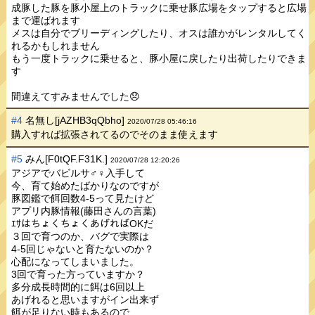
成豚した豚を豚小屋上のトラックに乗せ豚広場をタップすると広場
まで運ばれます
メスは自分でブリーディングしたり、オスは誰かがレンタルしてく
れるかもしれません
もう一度トラックに乗せると、豚小屋に戻したり出荷したりできま
す
間違えてすみませんでした😞
#4
名無し[jAZHB3qQbho]
2020/07/28 05:46:16
購入すれば拡張されてるのでそのまま使えます
#5
みん[F0tQF.F31K.]
2020/07/28 12:20:26
アジアでバビルサ♂♀入手して
今、育て始めたばかりなのですが
豚図鑑で餌回数4-5って見たけど
アプリ内豚情報(藤田さんの言葉)
ｴｻはちょくちょくあげればOKだ
３回で育つのか、バグで実際は
4-5回じゃないと育たないのか？
心配になってしまいました。
3回で育った方っていますか？
多分成長時間的に餌は6回以上
あげれると思いますがイン出来ず
餌が足りない時もあるので