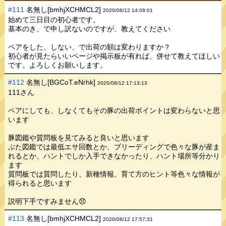
#111
名無し[bmhjXCHMCL2]
2020/08/12 14:09:01
始めて三日目の初心者です。
基本のき、で申し訳ないのですが、教えてください
ペアをした、しない、で出荷の額は変わりますか？
初心者が見たらいいページや掲示板が有れば、併せて教えてほしい
です。よろしくお願いします。
#112
名無し[BGCoT.eNrhk]
2020/08/12 17:13:13
111さん
ペアにしても、しなくてもその豚の出荷ポイントは変わらないと思
います
豚図鑑や質問板を見てみると良いと思います
ぶた図鑑では最低エサ回数とか、ブリーディングで色々な豚が産ま
れるとか、ハントでしか入手できなかったり、ハント場所等分かり
ます
質問板では質問したり、新種情報、育て方のヒント等色々な情報が
得られると思います
説明下手ですみません😞
#113
名無し[bmhjXCHMCL2]
2020/08/12 17:57:31