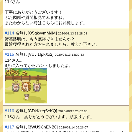
112さん
丁寧にありがとうございます！
ぶた図鑑や質問板見てみますね。
またわからない時はこちらにお邪魔します。
#114
名無し[O5qkvvmM/iM]
2020/08/13 11:28:08
諸葛豚明は、もう獲得できませんか？
最近獲得された方おられましたら、教えた下さい。
#115
名無し[VUvl1fpkXx2]
2020/08/13 13:32:33
114さん。
8月に入ってからハントしましたよ。
#116
名無し[CDkKztqSeKQ]
2020/08/13 23:02:00
115さん、ありがとうございます。頑張ります。
#117
名無し[3WU9j8hENB6]
2020/08/14 09:26:07