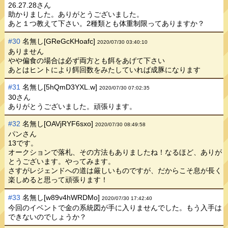
26.27.28さん
助かりました。ありがとうございました。
あと１つ教えて下さい。2種類とも体重制限ってありますか？
#30
名無し[GReGcKHoafc]
2020/07/30 03:40:10
ありません
やや偏食の場合は必ず両方とも餌をあげて下さい
あとはヒントにより餌回数をみたしていれば成豚になります
#31
名無し[5hQmD3YXL.w]
2020/07/30 07:02:35
30さん
ありがとうございました。頑張ります。
#32
名無し[OAVjRYF6sxo]
2020/07/30 08:49:58
パンさん
13です。
オークションで落札、その方法もありましたね！なるほど、ありが
とうございます。やってみます。
さすがレジェンドへの道は厳しいものですが、だからこそ息が長く
楽しめると思って頑張ります！
#33
名無し[w89v4hWRDMo]
2020/07/30 17:42:40
今回のイベントで金の系統図が手に入りませんでした。もう入手は
できないのでしょうか？