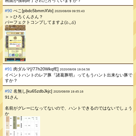
画面が強制終了された方っていますか？
#90
ぺこ[pbdc5bmmXVo]
2020/08/09 09:55:43
＞＞ひろくんさん？
パーフェクトコンプしてますよ(≧◡≦)
#91
肉ダルマ[/77h20WkqfE]
2020/08/09 19:04:58
イベントハントのレア豚『諸葛豚明』ってもうハント出来ない豚で
すか？
#92
名無し[ku65zdbJkjc]
2020/08/09 19:45:16
91さん
名前がグレーになってないので、ハントできるのではないでしょう
か