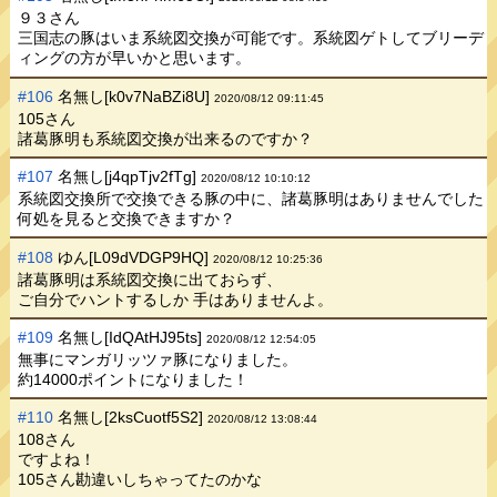
９３さん
三国志の豚はいま系統図交換が可能です。系統図ゲトしてブリーデ
ィングの方が早いかと思います。
#106
名無し[k0v7NaBZi8U]
2020/08/12 09:11:45
105さん
諸葛豚明も系統図交換が出来るのですか？
#107
名無し[j4qpTjv2fTg]
2020/08/12 10:10:12
系統図交換所で交換できる豚の中に、諸葛豚明はありませんでした
何処を見ると交換できますか？
#108
ゆん[L09dVDGP9HQ]
2020/08/12 10:25:36
諸葛豚明は系統図交換に出ておらず、
ご自分でハントするしか 手はありませんよ。
#109
名無し[IdQAtHJ95ts]
2020/08/12 12:54:05
無事にマンガリッツァ豚になりました。
約14000ポイントになりました！
#110
名無し[2ksCuotf5S2]
2020/08/12 13:08:44
108さん
ですよね！
105さん勘違いしちゃってたのかな