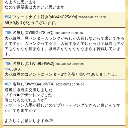
るように思います
なので運要素は大きいと思います
#64
フォートナイト好き[pKV4pC25oYs]
2020/08/02 02:47:33
59,60ありがとうございます。
#65
名無し[XY69GkZ8hrQ]
2020/08/02 05:31:16
大花白豚、豚センターＡランクからしか入荷しないって書いてある
んですが、Ａランクって☆２、入荷するんでしたっけ？草原もアジ
アもなかなか捕まらず、系統図がなかなかうまらず苦戦していま
す。
#66
名無し[f1TWn9LHWs2]
2020/08/02 08:06:28
>>65
さん
大花白豚のコメントにセンターBで入荷と書いてありましたよ。
#67
名無し[9WYXaeu4VTA]
2020/08/02 10:59:04
適当に系統図交換しました
ブイべ✖デザートンでした
何になるのでしょうか⁇
デザートン入手が難しいのでブリーディングできると良いんです
が、できますか？
よろしくお願いします🙏🥺