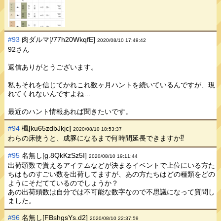
#93
肉ダルマ[/77h20WkqfE]
2020/08/10 17:49:42
92さん
返信ありがとうございます。
私もそれを信じてかれこれ数ヶ月ハントを続いているんですが、現
れてくれないんですよね…
最近のハント情報あれば聞きたいです。
#94
楓[ku65zdbJkjc]
2020/08/10 18:53:37
わらの床使うと、成豚になるまで何時間延長できますか⁇
#95
名無し[g.8QkKzSz5I]
2020/08/10 19:11:44
出荷頭数で貰えるアイテムなどが決まるイベントで上位にいる方た
ちはものすごい数を出荷してますが、あの方たちはどの種類をどの
ようにそだてているのでしょうか？
あの出荷頭数は自分では不可能な数字なので不思議になって質問し
ました。
#96
名無し[FBshgsYs.d2]
2020/08/10 22:37:59