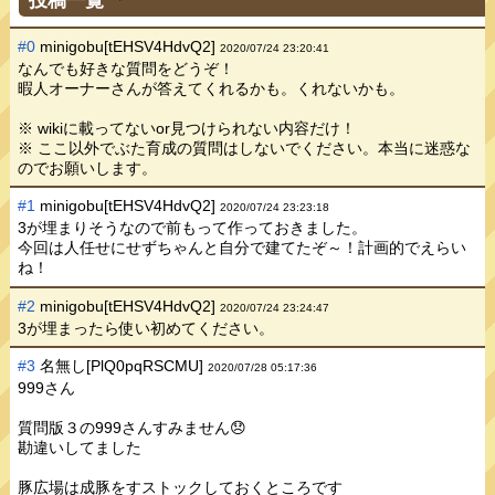
#0
minigobu[tEHSV4HdvQ2]
2020/07/24 23:20:41
なんでも好きな質問をどうぞ！
暇人オーナーさんが答えてくれるかも。くれないかも。
※ wikiに載ってないor見つけられない内容だけ！
※ ここ以外でぶた育成の質問はしないでください。本当に迷惑な
のでお願いします。
#1
minigobu[tEHSV4HdvQ2]
2020/07/24 23:23:18
3が埋まりそうなので前もって作っておきました。
今回は人任せにせずちゃんと自分で建てたぞ～！計画的でえらい
ね！
#2
minigobu[tEHSV4HdvQ2]
2020/07/24 23:24:47
3が埋まったら使い初めてください。
#3
名無し[PlQ0pqRSCMU]
2020/07/28 05:17:36
999さん
質問版３の999さんすみません😞
勘違いしてました
豚広場は成豚をすストックしておくところです