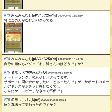
#73
みんみんむし[pKV4pC25oYs]
2020/08/03 15:32:10
特にこの人がなぜかバグってる
#74
みんみんむし[pKV4pC25oYs]
2020/08/03 15:40:58
自分の順位もバグってる。皆さんのはどうですか?
#75
名無し[XY69GkZ8hrQ]
2020/08/03 18:50:51
オーナーランク、私も少しバグってます。
サポートに問い合わせしたいことあったんですが、サポートのメー
ルアドレスがポチッと押せなくて…
なんだか、コピーしなきゃで不便です…
#76
名無し[rib8L.jbjnA]
2020/08/03 21:06:04
豚と真珠って変わったのですか？