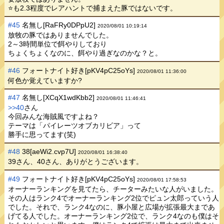
⭐も2.3程度でレアハントで捕まえた豚ではないです。
#45
名無し[RaFRy0DPpU2]
2020/08/01 10:19:14
放牧の豚ではありませんでした。
2～3時間単位で餌やりしており
ちょくちょくなのに、餌やり過ぎなのかな？と。
#46
フォートナイト好き[pKV4pC25oYs]
2020/08/01 11:36:00
何色か覚えていますか?
#47
名無し[XCqX1wdKbb2]
2020/08/01 11:46:41
>>40
さん
今回みんな海賊風ですよね？
テーマは「パイレーツオブカリビア」って
勝手に思ってます(笑)
#48
38[aeWi2.cvp7U]
2020/08/01 16:38:40
39さん、40さん、ありがとうございます。
#49
フォートナイト好き[pKV4pC25oYs]
2020/08/01 17:58:53
オーナーランキングを見てたら、チーターみたいな人がいました。
その人はランク4でオーナーランキング2位でピュン太郎っていう人
でした。それで、ランク4なのに、豚小屋と広場が拡張最大まであ
げてる人でした。オーナーランキング2位で、ランク4なのも僕はそ