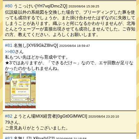
#80
うこっけい[YH7vqIDmcZQ]
2020/08/04 15:39:25
伝説級以外の系統図を交換した場合で、ブリーディングした豚を使
っても成功するでしょうか。また掛け合わせたはずなのに失敗して
しまうことがあります。織ぶぅと何になるかわかりませんが、北海
とんとウェーブーが直接出現させても成功しませんでした。ご存知
の方、教えてください。よろしくお願いします。
#81
名無し[XY69GkZ8hrQ]
2020/08/04 18:59:47
>>80
さん
私もつい先ほどから育成中です。
★3ではありますが、「できるだけ～」なので、エサ回数が足りな
かったのかもしれませんね。
#82
ようとん場MIX経営者[0gGt0GlMWCI]
2020/08/04 23:20:10
79さん、
ご意見ありがとうございました。
#83
名無し[7LXPoaIVj72]
2020/08/05 21:15:58