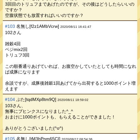
3回目のトリュフまであげたのですが、その後はどうしたらいいの
ですか？
空腹状態でも放置すればいいのですか？
#103
名無し[f2z1AMbVcrw]
2020/08/11 16:41:47
102さん
雑穀4回
ベジmix2回
トリュフ3回
この順番通りあげていれば、お腹空かしていたとしても時間になれ
ば成豚になります
余談ですが、成豚後雑穀1回あげてから出荷すると1000ポイント増
えます
#104
ぷた[tqdMXp8tm9Q]
2020/08/11 18:59:02
103さん、
無事にブヒンクスになりました^_^
おまけに1000ポイントも、もらえることができました！
ありがとうございました(^o^)
#105
名無し[tM3hPnm65CI]
2020/08/12 08:54:36