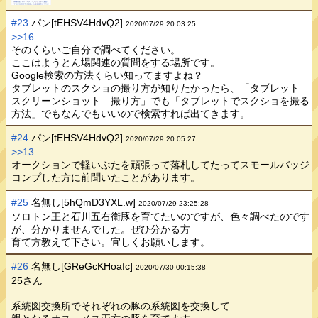
#23
パン[tEHSV4HdvQ2]
2020/07/29 20:03:25
>>16
そのくらいご自分で調べてください。
ここはようとん場関連の質問をする場所です。
Google検索の方法くらい知ってますよね？
タブレットのスクショの撮り方が知りたかったら、「タブレット
スクリーンショット 撮り方」でも「タブレットでスクショを撮る
方法」でもなんでもいいので検索すれば出てきます。
#24
パン[tEHSV4HdvQ2]
2020/07/29 20:05:27
>>13
オークションで軽いぶたを頑張って落札してたってスモールバッジ
コンプした方に前聞いたことがあります。
#25
名無し[5hQmD3YXL.w]
2020/07/29 23:25:28
ソロトン王と石川五右衛豚を育てたいのですが、色々調べたのです
が、分かりませんでした。ぜひ分かる方
育て方教えて下さい。宜しくお願いします。
#26
名無し[GReGcKHoafc]
2020/07/30 00:15:38
25さん
系統図交換所でそれぞれの豚の系統図を交換して