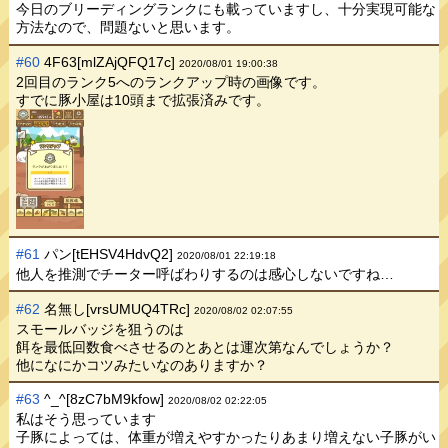
今日のブリーディングランクにも載っていますし、十分実現可能な
方法なので、問題ないと思います。
#60
4F63[mlZAjQFQ17c]
2020/08/01 19:00:38
2回目のランク5へのランクアップ時の画像です。
すでに豚小屋は10頭まで拡張済みです。
#61
パン[tEHSV4HdvQ2]
2020/08/01 22:19:18
他人を推測でチーター呼ばわりするのは感心しないですね…
#62
名無し[vrsUMUQ4TRc]
2020/08/02 02:07:55
スモールバッジを狙うのは
餌を最低回数食べさせるのとあとは運次第なんでしょうか？
他になにかコツみたいなのありますか？
#63
^_^[8zC7bM9kfow]
2020/08/02 02:22:05
私はそう思っています
子豚によっては、体重が増えやすかったりあまり増えない子豚がい