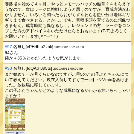
養豚場を始めて４ヶ月…やっとスモールバッチの勲章？をもらえそ
うなので、次はラージに挑戦しようと思うのですが、育成方法がわ
かりません。いろいろ調べたらおがくずやわらを使い分け老豚ギリ
ギリまで食べさせる。とか…。でも、異種多頭を育てるのに想像つ
きません。成育時間も異なるし…。レジェンドの方、ラージをコン
プした方のアドバイスをいただけたらとおもいます(T-T)よろしく
お願いいたします(〃^ー^〃)
#97
名無し[vPHdb.u2xbk]
2020/08/10 22:44:50
94さん
確か＋35％とかだったような気がします。
#98
名無し[IdQAtHJ95ts]
2020/08/11 00:00:59
まだ始めて一か月くらいなのですが…星5のこの子ぶたちゃんにつ
いて教えてください。現在入荷してすぐで一回目ベジmixをあげま
した。放牧場に移しています。
この子ぶたちゃんがどのような成豚になるかわかる方いらっしゃい
ますか？