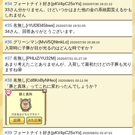
#34
フォートナイト好き[pKV4pC25oYs]
2020/07/30 18:21:12
33さん分かりません。けどいつかはまた他の金の系統図貰えるかも
しれません
#35
名無し[rYUDEl45bws]
2020/07/30 19:51:05
34さん、回答ありがとうございます。
#36
グリーンマン[MvV5QNtnkLo]
2020/07/30 20:38:24
入荷時に子豚が目が光るのはどんな時ですか？
#37
名無し[PHLtZ/YU32M]
2020/07/31 01:27:19
あまり考えたことありませんが、入荷して最初だけどの子豚も光り
ますね🤩
#38
名無し[Cd8KnByNHeo]
2020/08/01 00:11:56
「豚と真珠」ってこれに変わったんでしょうか？
#39
フォートナイト好き[pKV4pC25oYs]
2020/08/01 02:47:01