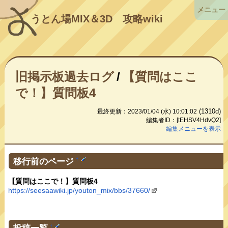
メニュー
うとん場MIX＆3D
攻略wiki
旧掲示板過去ログ
/
【質問はここ
で！】質問板4
(1310d)
最終更新：2023/01/04 (水) 10:01:02
編集者ID：[tEHSV4HdvQ2]
編集メニューを表示
移行前のページ
†
【質問はここで！】質問板4
https://seesaawiki.jp/youton_mix/bbs/37660/
投稿一覧
†