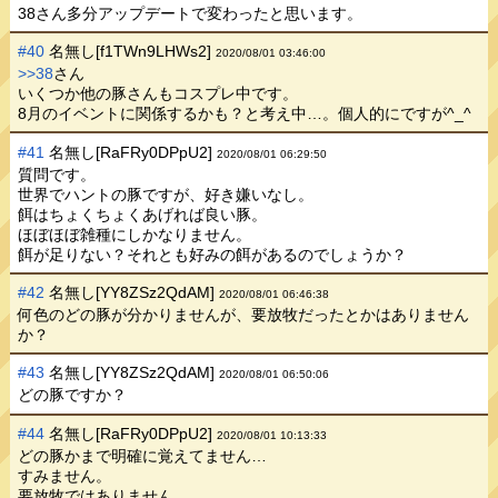
38さん多分アップデートで変わったと思います。
#40
名無し[f1TWn9LHWs2]
2020/08/01 03:46:00
>>38
さん
いくつか他の豚さんもコスプレ中です。
8月のイベントに関係するかも？と考え中…。個人的にですが^_^
#41
名無し[RaFRy0DPpU2]
2020/08/01 06:29:50
質問です。
世界でハントの豚ですが、好き嫌いなし。
餌はちょくちょくあげれば良い豚。
ほぼほぼ雑種にしかなりません。
餌が足りない？それとも好みの餌があるのでしょうか？
#42
名無し[YY8ZSz2QdAM]
2020/08/01 06:46:38
何色のどの豚が分かりませんが、要放牧だったとかはありません
か？
#43
名無し[YY8ZSz2QdAM]
2020/08/01 06:50:06
どの豚ですか？
#44
名無し[RaFRy0DPpU2]
2020/08/01 10:13:33
どの豚かまで明確に覚えてません…
すみません。
要放牧ではありません。