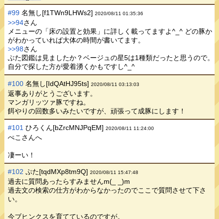
#99
名無し[f1TWn9LHWs2]
2020/08/11 01:35:36
>>94
さん
メニューの「床の設置と効果」に詳しく載ってますよ^_^ どの豚か
がわかっていれば大体の時間が書いてます。
>>98
さん
ぶた図鑑は見ましたか？ベージュの星5は1種類だったと思うので。
自分で探した方が愛着湧くかもですし^_^
#100
名無し[IdQAtHJ95ts]
2020/08/11 03:13:03
返事ありがとうございます。
マンガリッツァ豚ですね。
餌やりの回数多いみたいですが、頑張って成豚にします！
#101
ひろくん[bZrcMNJPqEM]
2020/08/11 11:24:00
ぺこさんへ
凄ーい！
#102
ぷた[tqdMXp8tm9Q]
2020/08/11 15:47:48
過去に質問あったらすみませんm(_ _)m
過去文の検索の仕方がわからなかったのでここで質問させて下さ
い。
今ブヒンクスを育てているのですが。