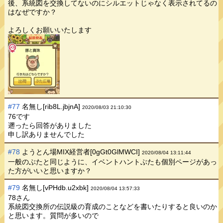
後、系統図を交換してないのにシルエットじゃなく表示されてるの
はなぜですか？
よろしくお願いいたします
#77
名無し[rib8L.jbjnA]
2020/08/03 21:10:30
76です
遡ったら回答がありました
申し訳ありませんでした
#78
ようとん場MIX経営者[0gGt0GlMWCI]
2020/08/04 13:11:44
一般のぶたと同じように、イベントハントぶたも個別ページがあっ
た方がいいと思いますか？
#79
名無し[vPHdb.u2xbk]
2020/08/04 13:57:33
78さん
系統図交換所の伝説級の育成のことなどを書いたりすると良いのか
と思います。質問が多いので