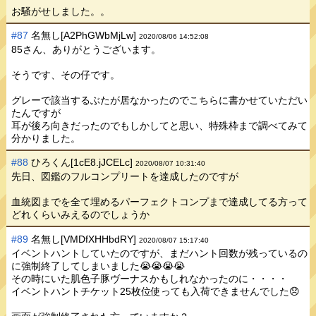
お騒がせしました。。
#87
名無し[A2PhGWbMjLw]
2020/08/06 14:52:08
85さん、ありがとうございます。
そうです、その仔です。
グレーで該当するぶたが居なかったのでこちらに書かせていただい
たんですが
耳が後ろ向きだったのでもしかしてと思い、特殊枠まで調べてみて
分かりました。
#88
ひろくん[1cE8.jJCELc]
2020/08/07 10:31:40
先日、図鑑のフルコンプリートを達成したのですが
血統図までを全て埋めるパーフェクトコンプまで達成してる方って
どれくらいみえるのでしょうか
#89
名無し[VMDfXHHbdRY]
2020/08/07 15:17:40
イベントハントしていたのですが、まだハント回数が残っているの
に強制終了してしまいました😭😭😭😭
その時にいた肌色子豚ヴーナスかもしれなかったのに・・・・
イベントハントチケット25枚位使っても入荷できませんでした😞