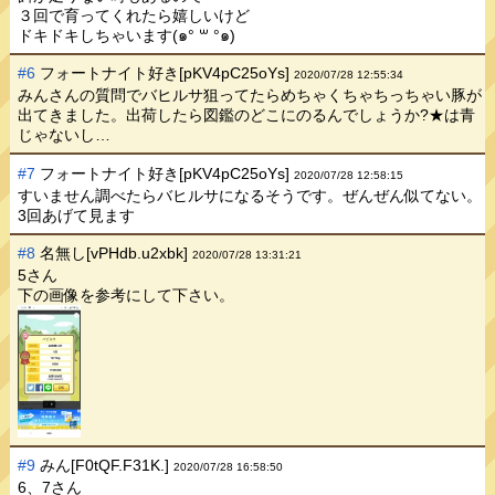
３回で育ってくれたら嬉しいけど
ドキドキしちゃいます(๑° ꒳ °๑)
#6
フォートナイト好き[pKV4pC25oYs]
2020/07/28 12:55:34
みんさんの質問でバヒルサ狙ってたらめちゃくちゃちっちゃい豚が
出てきました。出荷したら図鑑のどこにのるんでしょうか?★は青
じゃないし…
#7
フォートナイト好き[pKV4pC25oYs]
2020/07/28 12:58:15
すいません調べたらバヒルサになるそうです。ぜんぜん似てない。
3回あげて見ます
#8
名無し[vPHdb.u2xbk]
2020/07/28 13:31:21
5さん
下の画像を参考にして下さい。
#9
みん[F0tQF.F31K.]
2020/07/28 16:58:50
6、7さん