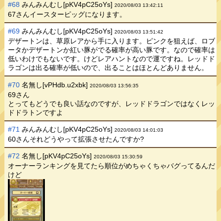
#68
みんみんむし[pKV4pC25oYs]
2020/08/03 13:42:11
67さんイースターピッグになります。
#69
みんみんむし[pKV4pC25oYs]
2020/08/03 13:51:42
デザートンは、草原レアから手に入ります。ピンクを狙えば、ロブ
ータかデザートンか紅い豚がでる確率が高い豚です。なので確率は
低いわけでもないです。けどレアハントなので運ですね。レッドド
ラゴンは出る確率が低いので、出ることはほとんどありません。
#70
名無し[vPHdb.u2xbk]
2020/08/03 13:56:35
69さん
とってもどうでも良い話なのですが、レッドドラゴンではなくレッ
ドドラトンですよ
#71
みんみんむし[pKV4pC25oYs]
2020/08/03 14:01:03
60さんそれどうやって拡張させたんですか?
#72
名無し[pKV4pC25oYs]
2020/08/03 15:30:59
オーナーランキングを見てたら順位がめちゃくちゃバグってるんだ
けど