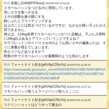
#13
名無し[OAVjRYF6sxo]
2020/07/29 10:53:40
スモールバッジをつけるのに苦戦しています。
安いエサを食べさせる
エサの回数を最小限にする
軽いぶたとブリーディングする
以上のことには気をつけているのですが、なかなか軽い子ぶたが入
荷できません。
例えば、124kg未満でスモールバッジがつく品種は、子ぶた入荷時
に26kg以上あるとアウトっていうことですよね？
サラブレットンやイベリコセボのような高いエサの偏食ぶたは、す
ぐに体重が増えてしまいます。
何かコツなどありますか？
勲章の中でスモールバッジが最難関のような気がします。
#14
フォートナイト好き[pKV4pC25oYs]
2020/07/29 12:36:15
https://seesaawiki.jp/youton_mix/d/%A5%E9%A1%BC%A5%B8%A
5%D0%A5%C3%A5%B8%A1%A6%A5%B9%A5%E2%A1%BC%A
5%EB%A5%D0%A5%C3%A5%B8
#15
フォートナイト好き[pKV4pC25oYs]
2020/07/29 12:37:14
スモールバッジ狙う人ラージバッジ狙う人ここに
#16
フォートナイト好き[pKV4pC25oYs]
2020/07/29 13:28:45
スクリンショットはどうやって撮るの