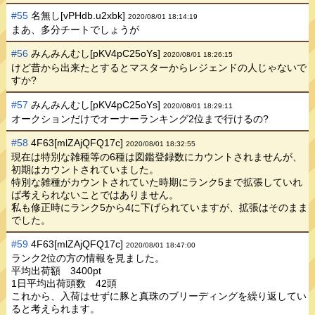
#55
名無し[vPHdb.u2xbk]
2020/08/01 18:14:19
まあ、多分チートでしょうが
#56
みんみんむし[pKV4pC25oYs]
2020/08/01 18:26:15
けど昔から出来たとするとマスターからレジェンドの人じゃないで
すか?
#57
みんみんむし[pKV4pC25oYs]
2020/08/01 18:29:11
オークションだけでオーナーランキング2位まで行けるの?
#58
4F63[mlZAjQFQ17c]
2020/08/01 18:32:55
現在は特別な雑種等の6種は図鑑登録数にカウントされませんが、
初期はカウントされていました。
特別な雑種がカウントされていた時期にランク5まで拡張していれ
ば考えられないことではありません。
私も修正時にランク5から4に下げられていますが、拡張はそのまま
でした。
#59
4F63[mlZAjQFQ17c]
2020/08/01 18:47:00
ランク2位の方の情報を見ました。
平均出荷額 3400pt
1日平均出荷頭数 42頭
これから、入荷はせずに豚と真珠のブリーディングを繰り返してい
ると考えられます。