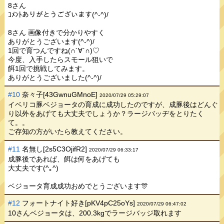
8さん
ｺﾒﾝﾄありがとうございます(^-^)/
8さん 画像付きで分かりやすく
ありがとうございます(^-^)/
1回で育つんですね(∩´∀`∩)♡
今度、入手したらスモール狙いで
餌1回で挑戦してみます。
ありがとうございました(^-^)/
#10
奈々子[43GwnuGMnoE]
2020/07/29 05:29:07
イベリコ豚ベジョータの育成に成功したのですが、成豚後はどんぐ
り以外をあげても大丈夫でしょうか？ラージバッヂをとりたく
て。。
ご存知の方がいたら教えてください。
#11
名無し[2s5C3OjifR2]
2020/07/29 06:33:17
成豚後であれば、餌は何をあげても
大丈夫です(^｡^)
ベジョータ育成成功おめでとうございます🎊
#12
フォートナイト好き[pKV4pC25oYs]
2020/07/29 06:47:02
10さんベジョータは、200.3kgでラージバッジ取れます