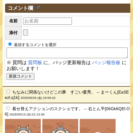
コメント欄
†
名前
添付
返信するコメントを選択
※ 質問は
質問板
に、バッジ更新報告は
バッジ報告板
に
お願いします！
ちなみに関係ないけどこの豚 すごい優秀。 -- まーくん[EaSE
ezl.q1k]
2026/06/26 (金) 19:06:43
着せ替えアクションのスクショです。 -- 右とん平[06Gk6QEl.O
6]
2026/05/13 (水) 01:13:39