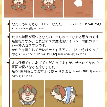
なんてものぐさなドロシーなんだ…… -- パン[tEHSV4HdvQ
2]
2026/05/24 (日) 19:17:24
たぶん時間が経つとなんのこっちゃってなると思うので補
足情報ですが、これはオズの魔法使いイベント報酬のドロ
シー枠のコスプレです。
かかとを鳴らしてテレポートするアレ。（ふつうは立って
やる） -- パン[tEHSV4HdvQ2]
2026/05/24 (日) 19:25:53
オズ仕様です。あげてくださってますが、せっかくなので
正面や寝相なども撮りました。
足を3回鳴らしてますよね😄 -- りきまる[iFsyLiQI/DU]
2026/0
5/27 (水) 22:15:26