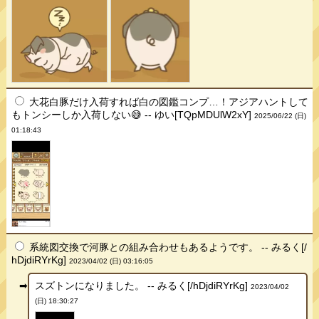
大花白豚だけ入荷すれば白の図鑑コンプ…！アジアハントして
もトンシーしか入荷しない😅 -- ゆい[TQpMDUlW2xY]
2025/06/22 (日)
01:18:43
系統図交換で河豚との組み合わせもあるようです。 -- みるく[/
hDjdiRYrKg]
2023/04/02 (日) 03:16:05
スズトンになりました。 -- みるく[/hDjdiRYrKg]
2023/04/02
(日) 18:30:27