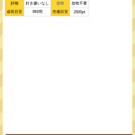
好物
好き嫌いなし
放牧
放牧不要
成長目安
8時間
売価目安
2800pt