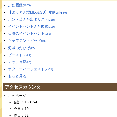
ぶた図鑑
(1053)
【ようとん場MIX＆3D】攻略wiki
(506)
ハント場ぶた出現リスト
(218)
イベントハントぶた図鑑
(199)
伝説のイベントハント
(183)
キャプテン・ピッグ
(102)
海賊ぶたひげ
(97)
ビーストン
(92)
マッチョ豚
(86)
オクトーバーフェストン
(71)
もっと見る
アクセスカウンタ
このページ
合計：169454
今日：19
昨日：32