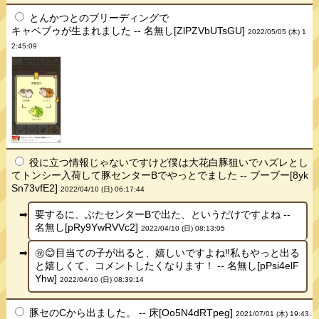
とんかつとのブリーディングで
キャベブゥが生まれました -- 名無し[ZlPZVbUTsGU]
2022/05/05 (木) 1
2:45:09
役に立つ情報じゃないですけど僕は大花白豚狙いでハズレとし
てトンシー入荷して豚センターBでやっとでました -- ブーブー[8yk
Sn73vfE2]
2022/04/10 (日) 06:17:44
要するに、ぶたセンターBで出た、というだけですよね --
名無し[pRy9YwRVVc2]
2022/04/10 (日) 08:13:05
㊗️😊目当ての子が出ると、嬉しいですよね‼︎私もやっと出る
と嬉しくて、コメントしたくなります！ -- 名無し[pPsi4elF
Yhw]
2022/04/10 (日) 08:39:14
豚セのCから出ました。 -- 床[Oo5N4dRTpeg]
2021/07/01 (木) 19:43: