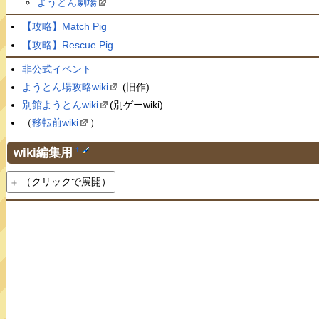
ようとん劇場
【攻略】Match Pig
【攻略】Rescue Pig
非公式イベント
ようとん場攻略wiki
(旧作)
別館ようとんwiki
(別ゲーwiki)
（
移転前wiki
）
wiki編集用
†
（クリックで展開）