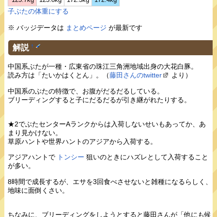
子ぶたの体重にする
※ バッジデータは
まとめページ
が最新です
解説
†
中国系ぶたが一種・広東省の珠江三角洲地域出身の大花白豚。
読み方は「たいかはくとん」。（
藤田さんのtwitter
より）
中国系のぶたの特徴で、お腹がだるだるしている。
ブリーディングすると子にだるだるが引き継がれたりする。
★2でぶたセンターAランクからは入荷しないせいもあってか、あ
まり見かけない。
草原ハントや世界ハントのアジアから入荷する。
アジアハントで
トンシー
狙いのときにハズレとして入荷すること
が多い。
8時間で成長するが、エサを3回食べさせないと雑種になるらしく、
地味に面倒くさい。
ちなみに、ブリーディングをしようとすると藤田さんが「他にも候