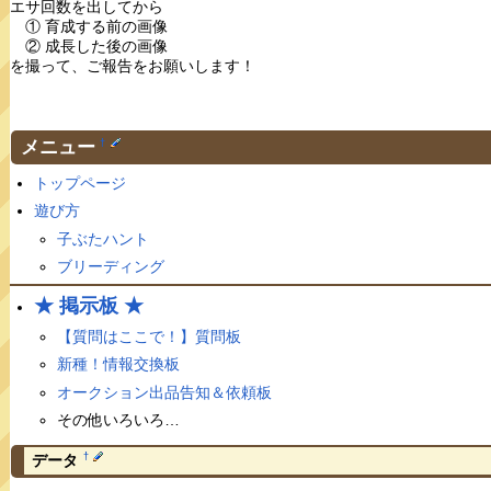
エサ回数を出してから
① 育成する前の画像
② 成長した後の画像
を撮って、ご報告をお願いします！
メニュー
†
トップページ
遊び方
子ぶたハント
ブリーディング
★ 掲示板 ★
【質問はここで！】質問板
新種！情報交換板
オークション出品告知＆依頼板
その他いろいろ…
†
データ