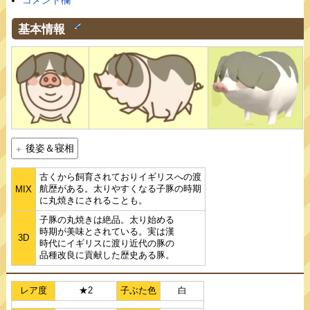
コメント欄
基本情報
†
後姿＆寝相
古くから飼育されておりイギリスへの渡
航歴がある。太りやすくなる子豚の時期
MIX
に丸焼きにされることも。
子豚の丸焼きは絶品。太り始める
時期が美味とされている。実は漢
3D
時代にイギリスに渡り近代の豚の
品種改良に貢献した歴史ある豚。
レア度
★2
子ぶた色
白