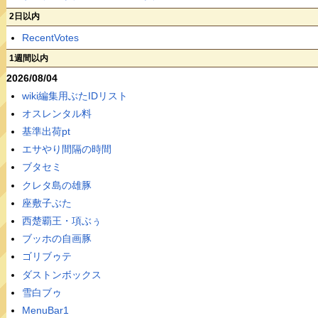
2日以内
RecentVotes
1週間以内
2026/08/04
wiki編集用ぶたIDリスト
オスレンタル料
基準出荷pt
エサやり間隔の時間
ブタセミ
クレタ島の雄豚
座敷子ぶた
西楚覇王・項ぶぅ
ブッホの自画豚
ゴリブゥテ
ダストンボックス
雪白ブゥ
MenuBar1