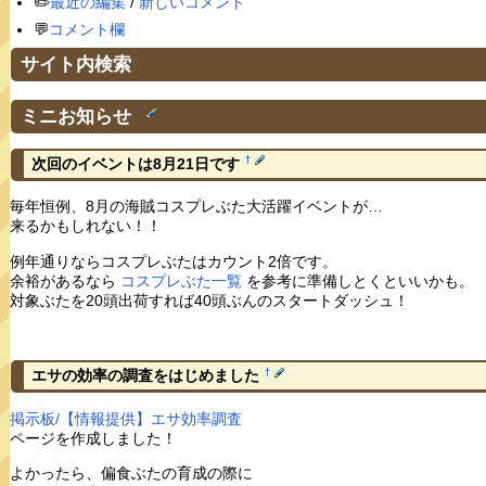
✏️
最近の編集
/
新しいコメント
💬
コメント欄
サイト内検索
ミニお知らせ
†
†
次回のイベントは8月21日です
毎年恒例、8月の海賊コスプレぶた大活躍イベントが…
来るかもしれない！！
例年通りならコスプレぶたはカウント2倍です。
余裕があるなら
コスプレぶた一覧
を参考に準備しとくといいかも。
対象ぶたを20頭出荷すれば40頭ぶんのスタートダッシュ！
†
エサの効率の調査をはじめました
掲示板/【情報提供】エサ効率調査
ページを作成しました！
よかったら、偏食ぶたの育成の際に