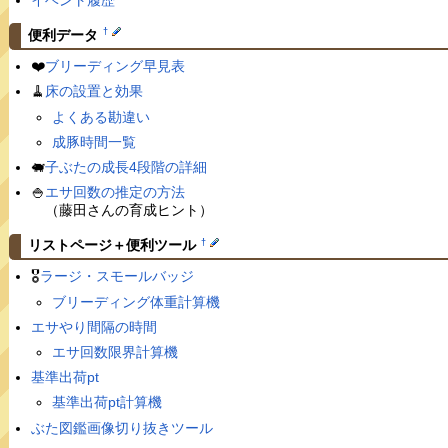
†
便利データ
❤️
ブリーディング早見表
🧹
床の設置と効果
よくある勘違い
成豚時間一覧
🐖
子ぶたの成長4段階の詳細
🍚
エサ回数の推定の方法
（藤田さんの育成ヒント）
†
リストページ＋便利ツール
🎖
ラージ・スモールバッジ
ブリーディング体重計算機
エサやり間隔の時間
エサ回数限界計算機
基準出荷pt
基準出荷pt計算機
ぶた図鑑画像切り抜きツール