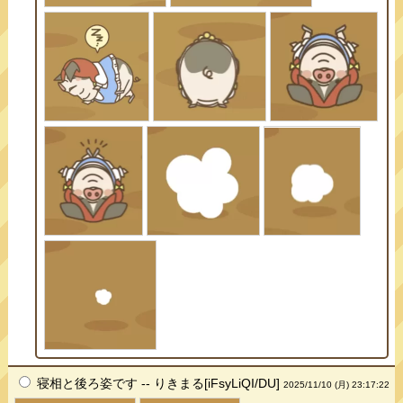
寝相と後ろ姿です -- りきまる[iFsyLiQI/DU]
2025/11/10 (月) 23:17:22