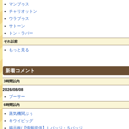
マンブゥス
チャリオットン
ウラブゥス
サトーン
トン・ラバー
それ以前
もっと見る
新着コメント
3時間以内
2026/08/08
ブーサー
6時間以内
蒸気機関ぶぅ
キウイピッグ
掲示板/【情報提供】Ｌバッジ・Ｓバッジ