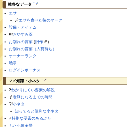
†
雑多なデータ
エサ
🎶
エサを食べた後のマーク
設備・アイテム
💤
おやすみ薬
お別れの言葉
(
旧作
)
お別れの言葉（入荷待ち）
オーナーランク
勲章
ログインボーナス
†
マメ知識・小ネタ
❓
わかりにくい要素の解説
👴
老豚になるまでの時間
💡
小ネタ
知ってると便利な小ネタ
⭐️
特別な要素のあるぶた
ぶた小屋全景