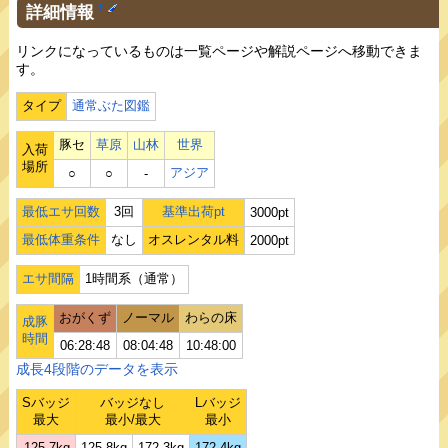
詳細情報
†
リンクになっているものは一覧ページや解説ページへ移動できま
す。
タイプ
通常ぶた図鑑
豚セ
草原
山林
世界
入荷
場所
アジア
○
○
‐
最低エサ回数
3回
基準出荷pt
3000pt
最低体重条件
なし
オスレンタル料
2000pt
エサ間隔
1時間系（通常）
おがくず
ノーマル
わらの床
成豚
時間
06:28:48
08:04:48
10:48:00
成長4段階のデータを表示
Sバッジ
バッジなし
Lバッジ
最大
最小/最大
最小
125.7kg
125.8kg
172.3kg
172.4kg