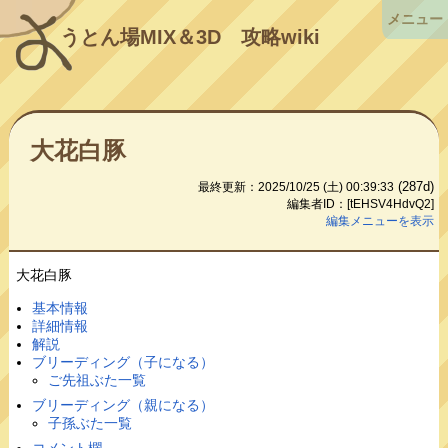
メニュー
うとん場MIX＆3D
攻略wiki
大花白豚
(287d)
最終更新：2025/10/25 (土) 00:39:33
編集者ID：[tEHSV4HdvQ2]
編集メニューを表示
大花白豚
基本情報
詳細情報
解説
ブリーディング（子になる）
ご先祖ぶた一覧
ブリーディング（親になる）
子孫ぶた一覧