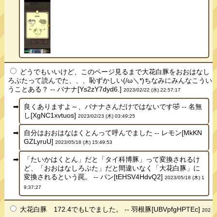
どうでもいいけど、このページ見るまで大花白豚をおおはなし
ろぶたって読んでた、、、恥ずかしい(/ω＼*)ちなみにみんなこうい
うことある？ -- バナナ[Ys2zY7dyd6.]
2023/02/22 (水) 22:57:17
良くありますよ～、バナナさんだけではないです🤣 -- 名無
し[XgNC1xvtuos]
2023/02/23 (木) 03:49:25
自分はおおはなはくとんって呼んでました -- レモン[MkKN
GZLyruU]
2023/05/18 (木) 15:49:53
「たいかはくとん」だと「タイ科博豚」って変換されるけ
ど、「おおはなしろぶた」だと間違いなく「大花白豚」に
変換されるという罠。 -- パン[tEHSV4HdvQ2]
2023/05/18 (木) 1
9:37:27
大花白豚 172.4でもLでました。 -- 羽根豚[UBVpfgHPTEc]
202