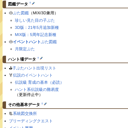
†
図鑑データ
🐽
ぶた図鑑
（MIX/3D兼用）
珍しい見た目の子ぶた
3D版：21年5月追加新種
MIX版：5周年記念新種
🐽
イベントハント
ぶた図鑑
月限定ぶた
†
ハント場データ
⛳️
子ぶたハント出現リスト
🏅
伝説のイベントハント
伝説級 育成の基本（必読）
ハント系伝説級の難易度
（更新停止中）
†
その他基本データ
📃
系統図交換所
ブリーディングクエスト
イベント履歴