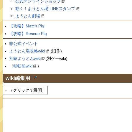
公式オンラインショップ
動く！ようとん場 LINEスタンプ
ようとん劇場
【攻略】Match Pig
【攻略】Rescue Pig
非公式イベント
ようとん場攻略wiki
(旧作)
別館ようとんwiki
(別ゲーwiki)
（
移転前wiki
）
wiki編集用
†
（クリックで展開）