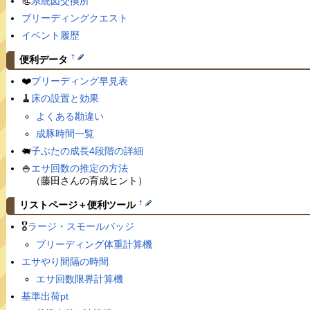
📃
系統図交換所
ブリーディングクエスト
イベント履歴
†
便利データ
❤️
ブリーディング早見表
🧹
床の設置と効果
よくある勘違い
成豚時間一覧
🐖
子ぶたの成長4段階の詳細
🍚
エサ回数の推定の方法
（藤田さんの育成ヒント）
†
リストページ＋便利ツール
🎖
ラージ・スモールバッジ
ブリーディング体重計算機
エサやり間隔の時間
エサ回数限界計算機
基準出荷pt