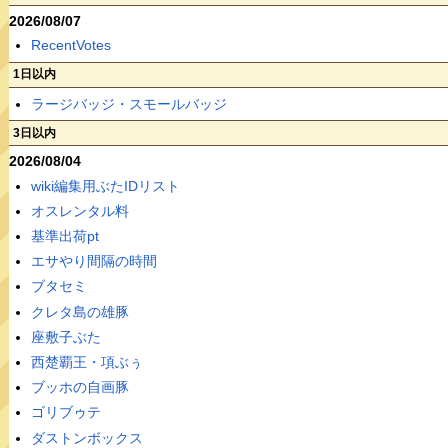
2026/08/07
RecentVotes
1日以内
ラージバッジ・スモールバッジ
3日以内
2026/08/04
wiki編集用ぶたIDリスト
オスレンタル料
基準出荷pt
エサやり間隔の時間
ブタセミ
クレタ島の雄豚
座敷子ぶた
西楚覇王・項ぶぅ
ブッホの自画豚
ゴリブゥテ
ダストンボックス