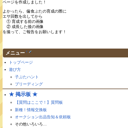
ページを作成しました！
よかったら、偏食ぶたの育成の際に
エサ回数を出してから
① 育成する前の画像
② 成長した後の画像
を撮って、ご報告をお願いします！
メニュー
†
トップページ
遊び方
子ぶたハント
ブリーディング
★ 掲示板 ★
【質問はここで！】質問板
新種！情報交換板
オークション出品告知＆依頼板
その他いろいろ…