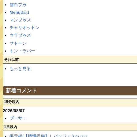
雪白ブゥ
MenuBar1
マンブゥス
チャリオットン
ウラブゥス
サトーン
トン・ラバー
それ以前
もっと見る
新着コメント
15分以内
2026/08/07
ブーサー
1日以内
掲示板/【情報提供】Ｌバッジ・Ｓバッジ