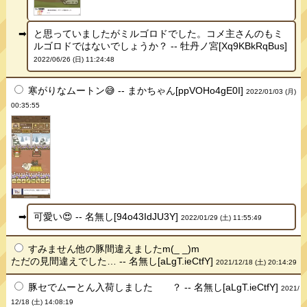
と思っていましたがミルゴロドでした。コメ主さんのもミ
ルゴロドではないでしょうか？ -- 牡丹ノ宮[Xq9KBkRqBus]
2022/06/26 (日) 11:24:48
寒がりなムートン😅 -- まかちゃん[ppVOHo4gE0I]
2022/01/03 (月)
00:35:55
可愛い😍 -- 名無し[94o43IdJU3Y]
2022/01/29 (土) 11:55:49
すみません他の豚間違えましたm(_ _)m
ただの見間違えでした… -- 名無し[aLgT.ieCtfY]
2021/12/18 (土) 20:14:29
豚セでムーとん入荷しました ？ -- 名無し[aLgT.ieCtfY]
2021/
12/18 (土) 14:08:19