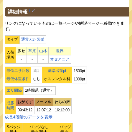
詳細情報
†
リンクになっているものは一覧ページや解説ページへ移動できま
す。
タイプ
通常ぶた図鑑
豚セ
草原
山林
世界
入荷
場所
オセアニア
‐
‐
‐
最低エサ回数
3回
基準出荷pt
1500pt
最低体重条件
なし
オスレンタル料
1000pt
エサ間隔
1時間系（通常）
おがくず
ノーマル
わらの床
成豚
時間
09:43:12
12:07:12
16:12:00
成長4段階のデータを表示
Sバッジ
バッジなし
Lバッジ
最大
最小/最大
最小