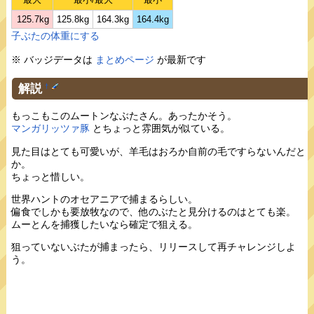
125.7kg
125.8kg
164.3kg
164.4kg
子ぶたの体重にする
※ バッジデータは
まとめページ
が最新です
解説
†
もっこもこのムートンなぶたさん。あったかそう。
マンガリッツァ豚
とちょっと雰囲気が似ている。
見た目はとても可愛いが、羊毛はおろか自前の毛ですらないんだと
か。
ちょっと惜しい。
世界ハントのオセアニアで捕まるらしい。
偏食でしかも要放牧なので、他のぶたと見分けるのはとても楽。
ムーとんを捕獲したいなら確定で狙える。
狙っていないぶたが捕まったら、リリースして再チャレンジしよ
う。