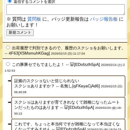
返信するコメントを選択
※ 質問は
質問板
に、バッジ更新報告は
バッジ報告板
に
お願いします！
出荷履歴で判別できるので、履歴のスクショをお願いします。
-- 4F63[XSMsmuhKGag]
2026/02/15 (日) 11:17:04
この豚豚セでもでましたよ！ -- 🐷[EDofzzlh5pA]
2026/02/14 (土) 2
1:52:53
証拠のスクショないと信じられない
スクショありますか？ -- 名無し[qFKeyaCjAd6]
2026/02/15 (日)
06:46:09
スクショはありますが育てきれなくて雑種になったムート
ンだったものはあります -- 🐷[EDofzzlh5pA]
2026/02/20 (金) 18:
50:13
これです、ちょっと本当何ですが雑種になって本当ぽくな
くなってすみません -- 🐷[EDofzzlh5pA]
2026/02/20 (金) 18:54:23