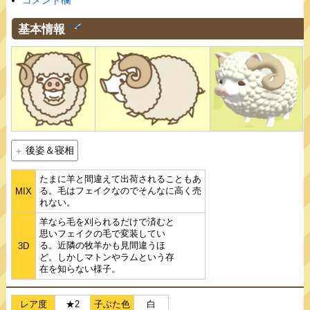
コメント欄
基本情報
†
後姿＆寝相
たまに羊と間違えて出荷されることもあ
る。毛はフェイクなのでそんなに高く売
MIX
れない。
羊なら毛を刈られるだけで済むと
思いフェイクの毛で変装してい
る。近隣の牧羊かも見間違うほ
3D
ど。しかしマトンやラムという存
在を知らない様子。
レア度
★2
子ぶた色
白