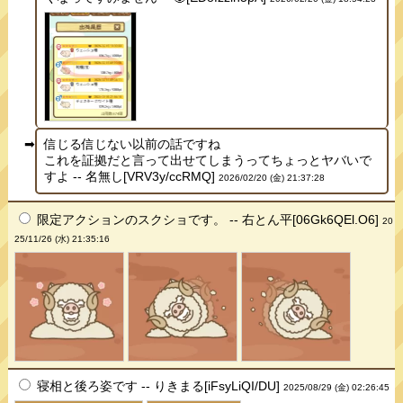
信じる信じない以前の話ですね
これを証拠だと言って出せてしまうってちょっとヤバいで
すよ -- 名無し[VRV3y/ccRMQ]
2026/02/20 (金) 21:37:28
限定アクションのスクショです。 -- 右とん平[06Gk6QEl.O6]
20
25/11/26 (水) 21:35:16
寝相と後ろ姿です -- りきまる[iFsyLiQI/DU]
2025/08/29 (金) 02:26:45