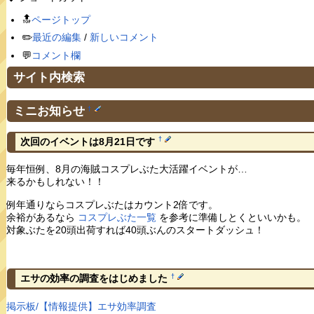
🔝
ページトップ
✏️
最近の編集
/
新しいコメント
💬
コメント欄
サイト内検索
ミニお知らせ
†
†
次回のイベントは8月21日です
毎年恒例、8月の海賊コスプレぶた大活躍イベントが…
来るかもしれない！！
例年通りならコスプレぶたはカウント2倍です。
余裕があるなら
コスプレぶた一覧
を参考に準備しとくといいかも。
対象ぶたを20頭出荷すれば40頭ぶんのスタートダッシュ！
†
エサの効率の調査をはじめました
掲示板/【情報提供】エサ効率調査