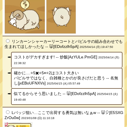
リンカーンシャーカーリーコートとバビルサの組み合わせでも
生まれてほしかったな -- 🐷[EDofzzlh5pA]
2025/04/14 (月) 19:47:50
コストがデカすぎます! -- 炒飯[AzYULe.PmGE]
2025/04/14 (月)
22:38:32
確かに....⭐️5✖️⭐️5🟰⭐️2はコスト大きい
バビルサではなく、白雑種とかのが良さげだと思う -- 名無
し[jxEBoUFNXVs]
2025/04/15 (火) 05:57:49
似てるからそう思いました -- 🐷[EDofzzlh5pA]
2025/04/15 (火)
19:40:48
Lバッジ狙い…ここで出荷する勇気は無いなぁw -- 🐷🎈[E5SXG
ZrOu0w]
2023/01/08 (日) 11:10:18