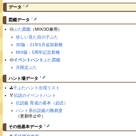
†
データ
†
図鑑データ
🐽
ぶた図鑑
（MIX/3D兼用）
珍しい見た目の子ぶた
3D版：21年5月追加新種
MIX版：5周年記念新種
🐽
イベントハント
ぶた図鑑
月限定ぶた
†
ハント場データ
⛳️
子ぶたハント出現リスト
🏅
伝説のイベントハント
伝説級 育成の基本（必読）
ハント系伝説級の難易度
（更新停止中）
†
その他基本データ