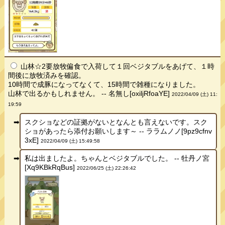
山林☆2要放牧偏食で入荷して１回ベジタブルをあげて、１時
間後に放牧済みを確認。
10時間で成豚になってなくて、15時間で雑種になりました。
山林で出るかもしれません。 -- 名無し[oxiljRfoaYE]
2022/04/09 (土) 11:
19:59
スクショなどの証拠がないとなんとも言えないです。スク
ショがあったら添付お願いします～ -- ララムノノ[9pz9cfnv
3xE]
2022/04/09 (土) 15:49:58
私は出ましたよ。ちゃんとベジタブルでした。 -- 牡丹ノ宮
[Xq9KBkRqBus]
2022/06/25 (土) 22:26:42