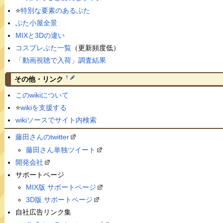
⭐️
特別な要素のあるぶた
ぶた小屋全景
MIXと3Dの違い
コスプレぶた一覧
（更新頻度低）
「動画視聴で入荷」調査結果
†
その他・リンク
このwikiについて
⭐️
wikiを支援する
wikiソースでサイト内検索
藤田さんのtwitter
藤田さん単独ツイート
開発会社
サポートページ
MIX版 サポートページ
3D版 サポートページ
自社広告リンク集