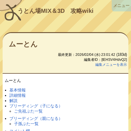
メニュー
うとん場MIX＆3D
攻略wiki
ムーとん
(183d)
最終更新：2026/02/04 (水) 23:01:42
編集者ID：[tEHSV4HdvQ2]
編集メニューを表示
ムーとん
基本情報
詳細情報
解説
ブリーディング（子になる）
ご先祖ぶた一覧
ブリーディング（親になる）
子孫ぶた一覧