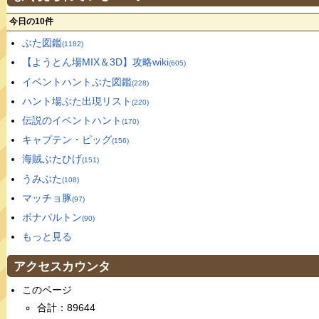
今日の10件
ぶた図鑑
(1182)
【ようとん場MIX＆3D】攻略wiki
(605)
イベントハントぶた図鑑
(228)
ハント場ぶた出現リスト
(220)
伝説のイベントハント
(170)
キャプテン・ピッグ
(156)
海賊ぶたひげ
(151)
うみぶた
(108)
マッチョ豚
(97)
ボナパルトン
(90)
もっと見る
アクセスカウンタ
このページ
合計：89644