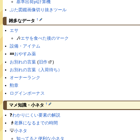
基準出荷pt計算機
ぶた図鑑画像切り抜きツール
†
雑多なデータ
エサ
🎶
エサを食べた後のマーク
設備・アイテム
💤
おやすみ薬
お別れの言葉
(
旧作
)
お別れの言葉（入荷待ち）
オーナーランク
勲章
ログインボーナス
†
マメ知識・小ネタ
❓
わかりにくい要素の解説
👴
老豚になるまでの時間
💡
小ネタ
知ってると便利な小ネタ