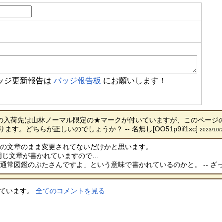
ッジ更新報告は
バッジ報告板
にお願いします！
の入荷先は山林ノーマル限定の★マークが付いていますが、このページ
。どちらが正しいのでしょうか？ -- 名無し[OO51p9if1xc]
2023/10/
レの文章のまま変更されてないだけかと思います。
同じ文章が書かれていますので…
常図鑑のぶたさんですよ」という意味で書かれているのかと。 -- ざっしゅ[
しています。
全てのコメントを見る