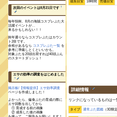
成長目安
18時間
売価目安
†
次回のイベントは8月21日です
毎年恒例、8月の海賊コスプレぶた大
活躍イベントが…
来るかもしれない！！
例年通りならコスプレぶたはカウン
ト2倍です。
余裕があるなら
コスプレぶた一覧
を
参考に準備しとくといいかも。
対象ぶたを20頭出荷すれば40頭ぶん
のスタートダッシュ！
エサの効率の調査をはじめました
†
掲示板/【情報提供】エサ効率調査
詳細情報
†
ページを作成しました！
リンクになっているものは一
よかったら、偏食ぶたの育成の際に
エサ回数を出してから
① 育成する前の画像
タイプ
通常ぶた図鑑
（3D限
② 成長した後の画像
を撮って、ご報告をお願いします！