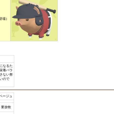
未登場）
になるた
栄養バラ
さない努
いので
ベージュ
要放牧