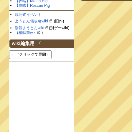
【攻略】Match Pig
【攻略】Rescue Pig
非公式イベント
ようとん場攻略wiki
(旧作)
別館ようとんwiki
(別ゲーwiki)
（
移転前wiki
）
†
wiki編集用
（クリックで展開）