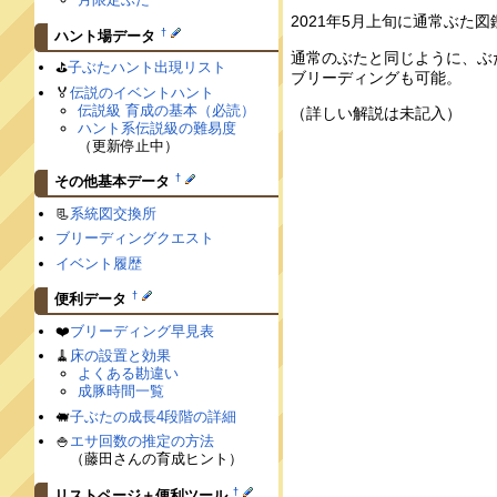
2021年5月上旬に通常ぶた
†
ハント場データ
通常のぶたと同じように、ぶ
⛳️
子ぶたハント出現リスト
ブリーディングも可能。
🏅
伝説のイベントハント
伝説級 育成の基本（必読）
（詳しい解説は未記入）
ハント系伝説級の難易度
（更新停止中）
†
その他基本データ
📃
系統図交換所
ブリーディングクエスト
イベント履歴
†
便利データ
❤️
ブリーディング早見表
🧹
床の設置と効果
よくある勘違い
成豚時間一覧
🐖
子ぶたの成長4段階の詳細
🍚
エサ回数の推定の方法
（藤田さんの育成ヒント）
†
リストページ＋便利ツール