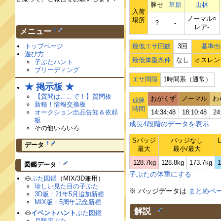
豚セ
草原
山林
入荷
ノーマル○
場所
？
‐
レア‐
†
メニュー
トップページ
最低エサ回数
3回
基準出
遊び方
最低体重条件
なし
オスレン
子ぶたハント
ブリーディング
エサ間隔
1時間系（通常）
★ 掲示板 ★
【質問はここで！】質問板
おがくず
ノーマル
わ
成豚
新種！情報交換板
時間
オークション出品告知＆依頼
14:34:48
18:10:48
24
板
成長4段階のデータを表示
その他いろいろ…
Sバッジ
バッジなし
†
データ
最大
最小/最大
128.7kg
128.8kg
173.7kg
1
†
図鑑データ
子ぶたの体重にする
🐽
ぶた図鑑
（MIX/3D兼用）
珍しい見た目の子ぶた
※ バッジデータは
まとめペ
3D版：21年5月追加新種
MIX版：5周年記念新種
解説
†
🐽
イベントハント
ぶた図鑑
月限定ぶた