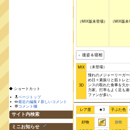
（MIX版未登場）
（MIX版
後姿＆寝相
（未登場）
MIX
憧れのメジャーリーガー
め日々素振りと筋トレと
ンスの取れた食事を欠か
3D
◆ ショートカット
力家。打率もよく足も速
ファンが多い。
🔝
ページトップ
✏️
最近の編集
/
新しいコメント
💬
コメント欄
レア度
★3
子ぶた色
サイト内検索
好物
放牧
†
ミニお知らせ