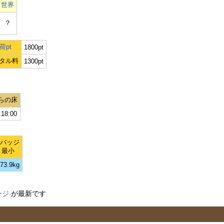
世界
？
荷pt
1800pt
タル料
1300pt
らの床
:18:00
Lバッジ
最小
73.9kg
ージ
が最新です