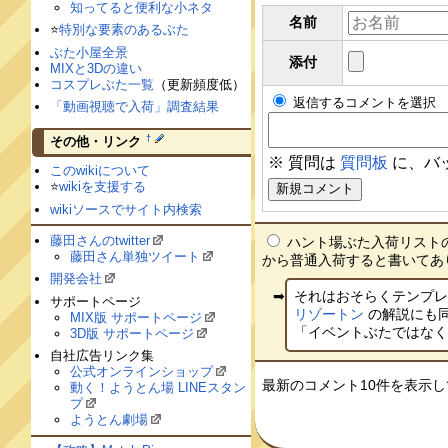
知ってると便利な小ネタ
名前
⭐️
特別な要素のあるぶた
ぶた小屋全景
添付
MIXと3Dの違い
コスプレぶた一覧
（更新頻度低）
返信するコメントを選択
「動画視聴で入荷」調査結果
†
その他・リンク
※ 質問は
質問板
に、バ
このwikiについて
⭐️
wikiを支援する
wikiソースでサイト内検索
藤田さんのtwitter
ハント場ぶた入荷リスト
藤田さん単独ツイート
から普通入荷すると書いてあります
開発会社
それはおそらくテンプ
サポートページ
リゾートン
の解説にも
MIX版 サポートページ
「イベントぶたではなく通
3D版 サポートページ
自社広告リンク集
公式オンラインショップ
最新のコメント10件を表示
動く！ようとん場 LINEスタン
プ
ようとん劇場