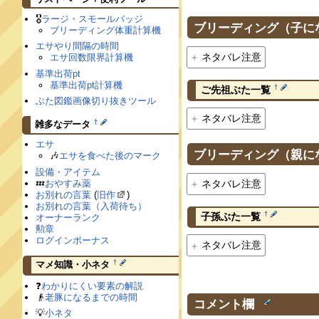
🎖
ラージ・スモールバッジ
ブリーディング（子に
ブリーディング体重計算機
エサやり間隔の時間
ネタバレ注意
エサ回数限界計算機
基準出荷pt
基準出荷pt計算機
†
ご先祖ぶた一覧
ぶた図鑑画像切り抜きツール
ネタバレ注意
†
雑多なデータ
エサ
ブリーディング（親に
🎶
エサを食べた後のマーク
設備・アイテム
💤
おやすみ薬
ネタバレ注意
お別れの言葉
(
旧作
)
お別れの言葉（入荷待ち）
†
子孫ぶた一覧
オーナーランク
勲章
ログインボーナス
ネタバレ注意
†
マメ知識・小ネタ
❓
わかりにくい要素の解説
👴
老豚になるまでの時間
コメント欄
†
💡
小ネタ