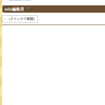
wiki編集用
†
（クリックで展開）