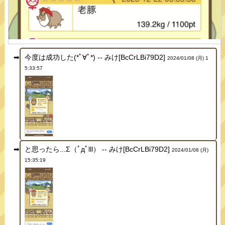
今度は成功した(*ﾟ∀ﾟ*) -- みけ[BcCrLBi79D2]
2024/01/08 (月) 1
5:33:57
と思ったら...Σ（ﾟдﾟlll） -- みけ[BcCrLBi79D2]
2024/01/08 (月)
15:35:19