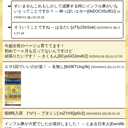
すいませんこれもしかして成豚する時にインフル豚がいな
いとってことですか？ -- 神っぽいエホー[0kEOCX5cfEU]
20
25/06/13 (金) 16:19:18
そういうことですね -- はるだい[sTfy15bSsik]
2025/06/13 (金) 2
1:27:49
今超出世のベージュ育ててます！
初めて一ヶ月も立ってないんですけど
頑張りたいです！ -- さくもん[0CysGOJmsK2]
2025/01/19 (日) 01:37:55
エサ1回でいいのが楽！ -- 名無し[fk5fKTUng3k]
2024/06/23 (日) 21:07:11
朝8時入荷 (^o^) -- ブタミン[.mZYr0Qp0c2]
2024/06/16 (日) 08:31:18
インフル豚が大変でしたが成功しました！ -- とある日本人[EwnWk