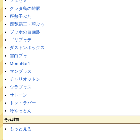
ブタセミ
クレタ島の雄豚
座敷子ぶた
西楚覇王・項ぶぅ
ブッホの自画豚
ゴリブゥテ
ダストンボックス
雪白ブゥ
MenuBar1
マンブゥス
チャリオットン
ウラブゥス
サトーン
トン・ラバー
冷やっとん
それ以前
もっと見る