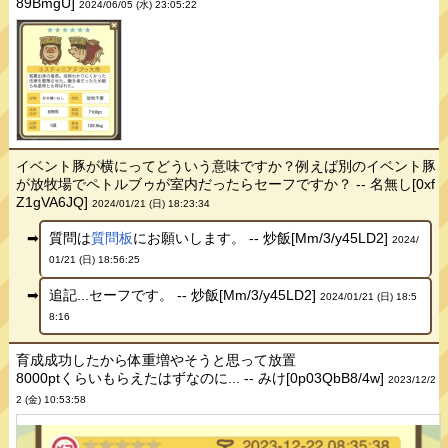
89BmgU]
2024/06/05 (水) 23:05:22
イベント豚が横にってどういう意味ですか？例えば別のイベント豚
が放牧場でペトルブゥが室内だったらセーフですか？ -- 名無し[0xf
Z1gVA6JQ]
2024/01/21 (日) 18:23:34
質問は
質問板
にお願いします。 -- 炒飯[Mm/3/y45LD2]
2024/
01/21 (日) 18:56:25
追記...セーフです。 -- 炒飯[Mm/3/y45LD2]
2024/01/21 (日) 18:5
8:16
育成成功したから体重増やそうと思って放置
8000ptくらいもらえたはずなのに... -- みけ[0p03QbB8/4w]
2023/12/2
2 (金) 10:53:58