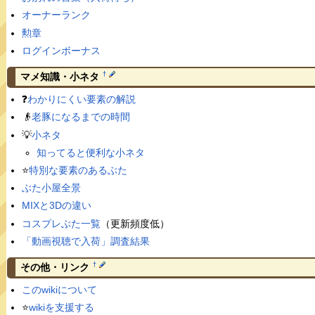
オーナーランク
勲章
ログインボーナス
†
マメ知識・小ネタ
❓
わかりにくい要素の解説
👴
老豚になるまでの時間
💡
小ネタ
知ってると便利な小ネタ
⭐️
特別な要素のあるぶた
ぶた小屋全景
MIXと3Dの違い
コスプレぶた一覧
（更新頻度低）
「動画視聴で入荷」調査結果
†
その他・リンク
このwikiについて
⭐️
wikiを支援する