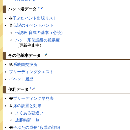
†
ハント場データ
⛳️
子ぶたハント出現リスト
🏅
伝説のイベントハント
伝説級 育成の基本（必読）
ハント系伝説級の難易度
（更新停止中）
†
その他基本データ
📃
系統図交換所
ブリーディングクエスト
イベント履歴
†
便利データ
❤️
ブリーディング早見表
🧹
床の設置と効果
よくある勘違い
成豚時間一覧
🐖
子ぶたの成長4段階の詳細