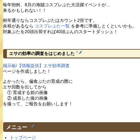
毎年恒例、8月の海賊コスプレぶた大活躍イベントが…
来るかもしれない！！
例年通りならコスプレぶたはカウント2倍です。
余裕があるなら
コスプレぶた一覧
を参考に準備しとくといいかも。
対象ぶたを20頭出荷すれば40頭ぶんのスタートダッシュ！
†
エサの効率の調査をはじめました
掲示板/【情報提供】エサ効率調査
ページを作成しました！
よかったら、偏食ぶたの育成の際に
エサ回数を出してから
① 育成する前の画像
② 成長した後の画像
を撮って、ご報告をお願いします！
メニュー
†
トップページ