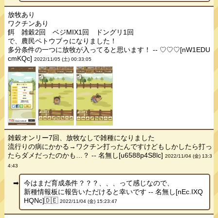
放牧あり
ワクチンあり
餌 雑穀2回 ベジMIX1回 ドングリ1回
で、農民ペトウブゥになりました！
多分条件の一つに放牧が入ってると思います！ -- ♡♡♡[nW1EDU
cmKQc]
2022/11/05 (土) 00:33:05
雑穀オンリー7回、放牧なしで雑種になりました
流行りの病にかかる→ワクチン打ったんですけどもしかしたら打っ
たらダメだったのかも…？ -- 名無し[u6588p4S8lc]
2022/11/04 (金) 13:3
4:43
今はまだ育成条件？？？、、、って感じなので、
新種情報板に報告いただけると幸いです -- 名無し[nEc.IXQ
HQNc]🇩🇪
2022/11/04 (金) 15:23:47