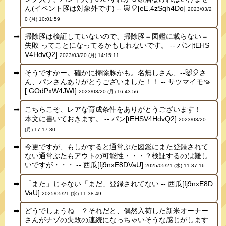
ん(イベント豚は対象外です) -- 🐷🎈[eE.4zSqh4Do]
2023/03/2
0 (月) 10:01:59
掃除豚は検証していないので、掃除豚＝図鑑に載らない＝
失敗 ってことになってるかもしれないです。 -- パン[tEHS
V4HdvQ2]
2023/03/20 (月) 14:15:11
そうですかー。確かに掃除豚かも。名無しさん、--🐷🎈さ
ん、パンさんありがとうございました！！ -- サツマイモ🍠
[.GOdPxW4JWI]
2023/03/20 (月) 16:43:56
こちらこそ、レアな育成条件をありがとうございます！
本文に書いておきます。 -- パン[tEHSV4HdvQ2]
2023/03/20
(月) 17:17:30
今更ですが、もしかすると通常ぶた図鑑にまた登録されて
ない通常ぶたもアウトの可能性・・・？検証するのは難し
いですが・・・ -- 西瓜[fj9nxE8DVaU]
2025/05/21 (水) 11:37:16
「また」じゃない「まだ」登録されてない -- 西瓜[fj9nxE8D
VaU]
2025/05/21 (水) 11:38:49
どうでしょうね…？それだと、偶然入荷した新米オーナー
さんがナゾの失敗の連続になっちゃいそうな感じがします