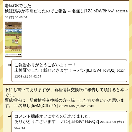
老豚OKでした
検証済みか不明だったのでご報告 -- 名無し[1ZJlpDWBhNw]
2022/12/
08 (木) 00:40:54
ご報告ありがとうございますー！
未検証でした！載せときます！ -- パン[tEHSV4HdvQ2]
2022/
12/08 (木) 04:42:04
下にも書いてありますが、新種情報交換板に報告して頂けると幸い
です。
育成報告は、新種情報交換板の方へ統一した方が良いかと思いま
す。 -- 名無し[fiwMgCfLn4Y]
2022/11/05 (土) 02:33:39
コメント機能オフにするの忘れてました。
ありがとうございます -- パン[tEHSV4HdvQ2]
2022/11/05 (土) 1
9:13:53