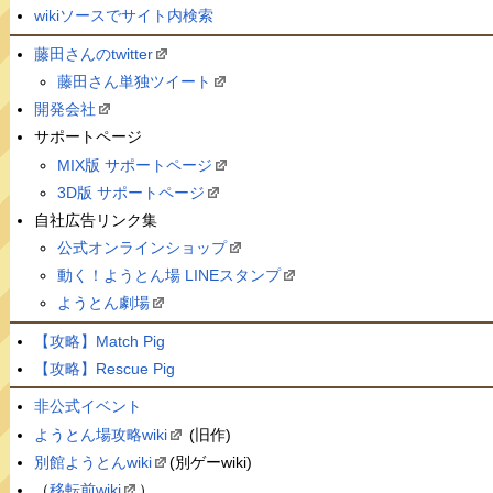
wikiソースでサイト内検索
藤田さんのtwitter
藤田さん単独ツイート
開発会社
サポートページ
MIX版 サポートページ
3D版 サポートページ
自社広告リンク集
公式オンラインショップ
動く！ようとん場 LINEスタンプ
ようとん劇場
【攻略】Match Pig
【攻略】Rescue Pig
非公式イベント
ようとん場攻略wiki
(旧作)
別館ようとんwiki
(別ゲーwiki)
（
移転前wiki
）