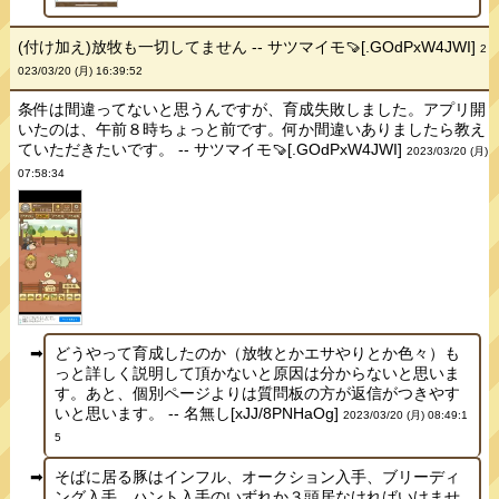
(付け加え)放牧も一切してません -- サツマイモ🍠[.GOdPxW4JWI]
2
023/03/20 (月) 16:39:52
条件は間違ってないと思うんですが、育成失敗しました。アプリ開
いたのは、午前８時ちょっと前です。何か間違いありましたら教え
ていただきたいです。 -- サツマイモ🍠[.GOdPxW4JWI]
2023/03/20 (月)
07:58:34
どうやって育成したのか（放牧とかエサやりとか色々）も
っと詳しく説明して頂かないと原因は分からないと思いま
す。あと、個別ページよりは質問板の方が返信がつきやす
いと思います。 -- 名無し[xJJ/8PNHaOg]
2023/03/20 (月) 08:49:1
5
そばに居る豚はインフル、オークション入手、ブリーディ
ング入手、ハント入手のいずれか３頭居なければいけませ