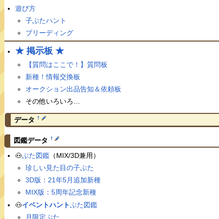
遊び方
子ぶたハント
ブリーディング
★ 掲示板 ★
【質問はここで！】質問板
新種！情報交換板
オークション出品告知＆依頼板
その他いろいろ…
†
データ
†
図鑑データ
🐽
ぶた図鑑
（MIX/3D兼用）
珍しい見た目の子ぶた
3D版：21年5月追加新種
MIX版：5周年記念新種
🐽
イベントハント
ぶた図鑑
月限定ぶた