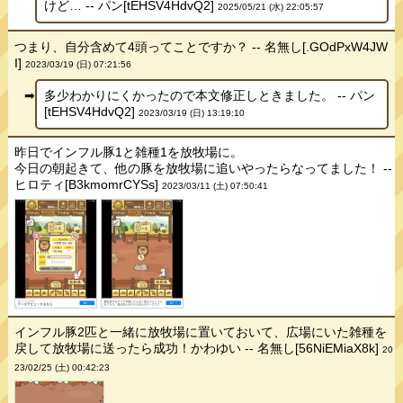
けど… -- パン[tEHSV4HdvQ2]
2025/05/21 (水) 22:05:57
つまり、自分含めて4頭ってことですか？ -- 名無し[.GOdPxW4JW
I]
2023/03/19 (日) 07:21:56
多少わかりにくかったので本文修正しときました。 -- パン
[tEHSV4HdvQ2]
2023/03/19 (日) 13:19:10
昨日でインフル豚1と雑種1を放牧場に。
今日の朝起きて、他の豚を放牧場に追いやったらなってました！ --
ヒロティ[B3kmomrCYSs]
2023/03/11 (土) 07:50:41
インフル豚2匹と一緒に放牧場に置いておいて、広場にいた雑種を
戻して放牧場に送ったら成功！かわゆい -- 名無し[56NiEMiaX8k]
20
23/02/25 (土) 00:42:23