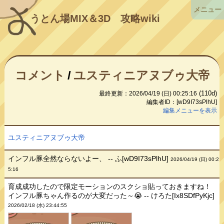
メニュー
うとん場MIX＆3D
攻略wiki
コメント
/
ユスティニアヌブゥ大帝
(110d)
最終更新：2026/04/19 (日) 00:25:16
編集者ID：[wD9I73sPlhU]
編集メニューを表示
ユスティニアヌブゥ大帝
インフル豚全然ならないよー、 -- ふ[wD9I73sPlhU]
2026/04/19 (日) 00:2
5:16
育成成功したので限定モーションのスクショ貼っておきますね！
インフル豚ちゃん作るのが大変だった～😭 -- けろた[Ix8SDfPyKjc]
2026/02/18 (水) 23:44:55