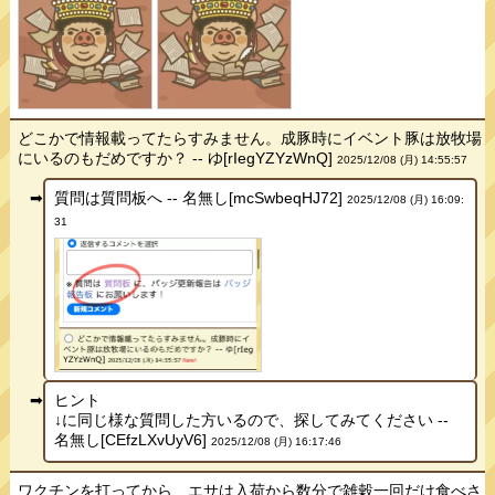
どこかで情報載ってたらすみません。成豚時にイベント豚は放牧場
にいるのもだめですか？ -- ゆ[rIegYZYzWnQ]
2025/12/08 (月) 14:55:57
質問は質問板へ -- 名無し[mcSwbeqHJ72]
2025/12/08 (月) 16:09:
31
ヒント
↓に同じ様な質問した方いるので、探してみてください --
名無し[CEfzLXvUyV6]
2025/12/08 (月) 16:17:46
ワクチンを打ってから、エサは入荷から数分で雑穀一回だけ食べさ