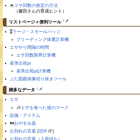
🍚
エサ回数の推定の方法
（藤田さんの育成ヒント）
†
リストページ＋便利ツール
🎖
ラージ・スモールバッジ
ブリーディング体重計算機
エサやり間隔の時間
エサ回数限界計算機
基準出荷pt
基準出荷pt計算機
ぶた図鑑画像切り抜きツール
†
雑多なデータ
エサ
🎶
エサを食べた後のマーク
設備・アイテム
💤
おやすみ薬
お別れの言葉
(
旧作
)
お別れの言葉（入荷待ち）