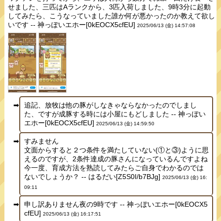
せました、三匹はAランクから、3匹入荷しました、9時3分に起動
してみたら、こうなっていました誰か何が悪かったのか教えて欲し
いです -- 神っぽいエホー[0kEOCX5cfEU]
2025/06/13 (金) 14:57:08
追記、放牧は他の豚がしなきゃならなかったのでしまし
た、ですが成豚する時には小屋にもどしました -- 神っぽい
エホー[0kEOCX5cfEU]
2025/06/13 (金) 14:59:50
すみません
文面からすると２つ条件を満たしていない(①と③)ように思
えるのですが、2条件達成の豚さんになっているんですよね
今一度、育成方法を熟読してみたらご自身でわかるのでは
ないでしょうか？ -- はるだい[Z5S0I/b7BJg]
2025/06/13 (金) 16:
09:11
申し訳ありません夜の9時です -- 神っぽいエホー[0kEOCX5
cfEU]
2025/06/13 (金) 16:17:51