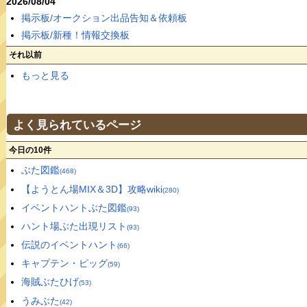
2026/08/04
掲示板/オークション出品告知＆依頼板
掲示板/新種！情報交換板
それ以前
もっと見る
よく見られているページ
今日の10件
ぶた図鑑
(468)
【ようとん場MIX＆3D】攻略wiki
(280)
イベントハントぶた図鑑
(93)
ハント場ぶた出現リスト
(93)
伝説のイベントハント
(66)
キャプテン・ピッグ
(59)
海賊ぶたひげ
(53)
うみぶた
(42)