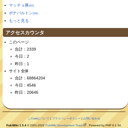
マッチョ豚
(40)
ボナパルトン
(39)
もっと見る
アクセスカウンタ
このページ
合計：2339
今日：2
昨日：1
サイト全体
合計：68864204
今日：4546
昨日：20646
このwikiについて
|
プライバシーポリシー
|
お問い合わせ
PukiWiki 1.5.4
© 2001-2022
PukiWiki Development Team
. Powered by PHP 8.1.34.