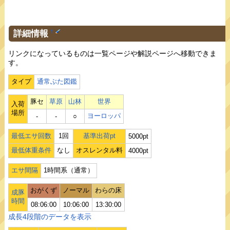
詳細情報
†
リンクになっているものは一覧ページや解説ページへ移動できま
す。
タイプ
通常ぶた図鑑
豚セ
草原
山林
世界
入荷
場所
ヨーロッパ
‐
‐
○
最低エサ回数
1回
基準出荷pt
5000pt
最低体重条件
なし
オスレンタル料
4000pt
エサ間隔
1時間系（通常）
おがくず
ノーマル
わらの床
成豚
時間
08:06:00
10:06:00
13:30:00
成長4段階のデータを表示