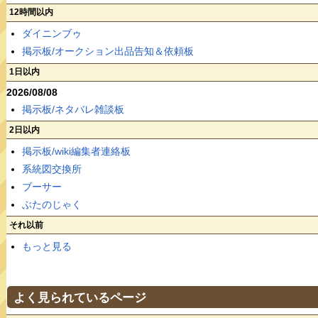
12時間以内
ダイニンブゥ
掲示板/オークション出品告知＆依頼板
1日以内
2026/08/08
掲示板/ネタバレ雑談板
2日以内
掲示板/wiki編集者連絡板
系統図交換所
ブーサー
ぶたのじゃく
それ以前
もっと見る
よく見られているページ