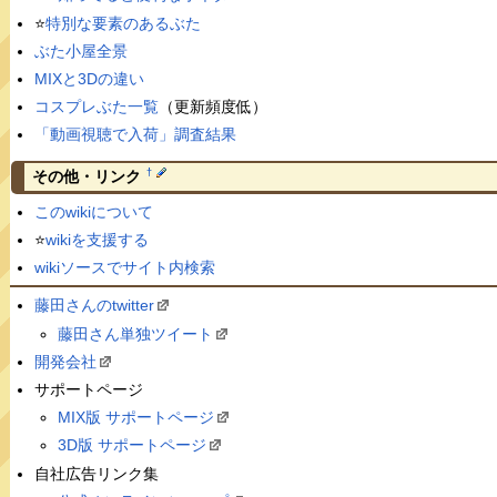
⭐️
特別な要素のあるぶた
ぶた小屋全景
MIXと3Dの違い
コスプレぶた一覧
（更新頻度低）
「動画視聴で入荷」調査結果
†
その他・リンク
このwikiについて
⭐️
wikiを支援する
wikiソースでサイト内検索
藤田さんのtwitter
藤田さん単独ツイート
開発会社
サポートページ
MIX版 サポートページ
3D版 サポートページ
自社広告リンク集