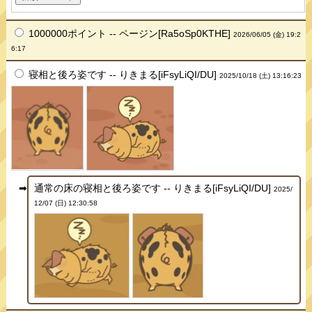
1000000ポイント -- ページン[Ra5oSp0KTHE]
2026/06/05 (金) 19:2
6:17
寝相と後ろ姿です -- りきまる[iFsyLiQI/DU]
2025/10/18 (土) 13:16:23
通常の床の寝相と後ろ姿です -- りきまる[iFsyLiQI/DU]
2025/
12/07 (日) 12:30:58