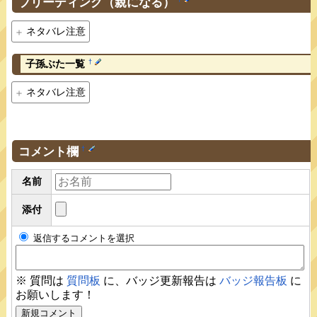
ブリーディング（親になる）
ネタバレ注意
†
子孫ぶた一覧
ネタバレ注意
コメント欄
†
名前
添付
返信するコメントを選択
※ 質問は
質問板
に、バッジ更新報告は
バッジ報告板
に
お願いします！