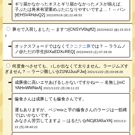
ギリ届かなかったオスとギリ届かなかったメスが揃えば、
子ぶたは将来有望重めぶたになりやすいですよ…！ -- パン
[tEHSV4HdvQ2]
2022/05/18 (水) 22:48:53
豚セで入荷しました -- ますつ[CNSYV0lqff2]
2022/04/22 (金) 23:33:5
3
オックスフォードではなくて
クニクニ豚
では？ -- ララムノ
ノ@ただの学生[6IXaEDXcREQ]
2022/04/23 (土) 07:29:26
何度食べさせても、♪しか出なくて太りません。ラージムズす
ぎません？ -- ラージ難しい[r21NUJuuFJw]
2021/11/22 (月) 03:08:28
成豚後に高いエサあげるしかないですかねー -- 名無し[mC
YAHnWMNeA]
2021/11/22 (月) 06:11:23
偏食さんは成豚しても偏食さんです。
運もありますが、ベジmixと芋の偏食さんのラージは一筋縄
ではいかないです。
みなさん苦労してますよ -- はるだい[zNCj83A5aYA]
2021/11/
22 (月) 08:40:22