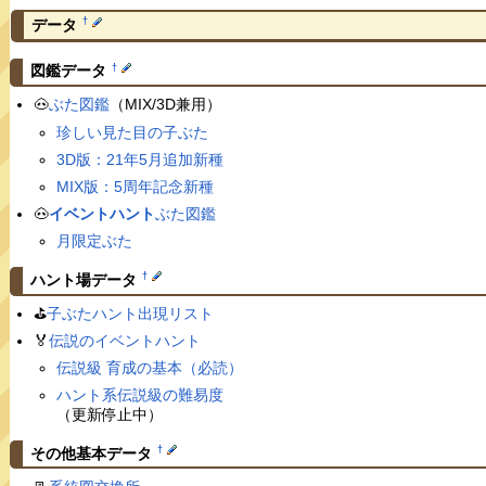
†
データ
†
図鑑データ
🐽
ぶた図鑑
（MIX/3D兼用）
珍しい見た目の子ぶた
3D版：21年5月追加新種
MIX版：5周年記念新種
🐽
イベントハント
ぶた図鑑
月限定ぶた
†
ハント場データ
⛳️
子ぶたハント出現リスト
🏅
伝説のイベントハント
伝説級 育成の基本（必読）
ハント系伝説級の難易度
（更新停止中）
†
その他基本データ