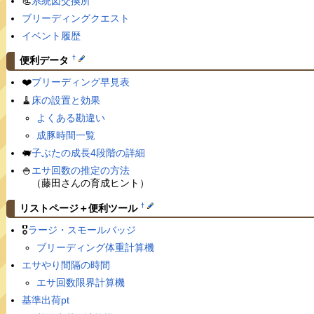
📃
系統図交換所
ブリーディングクエスト
イベント履歴
†
便利データ
❤️
ブリーディング早見表
🧹
床の設置と効果
よくある勘違い
成豚時間一覧
🐖
子ぶたの成長4段階の詳細
🍚
エサ回数の推定の方法
（藤田さんの育成ヒント）
†
リストページ＋便利ツール
🎖
ラージ・スモールバッジ
ブリーディング体重計算機
エサやり間隔の時間
エサ回数限界計算機
基準出荷pt