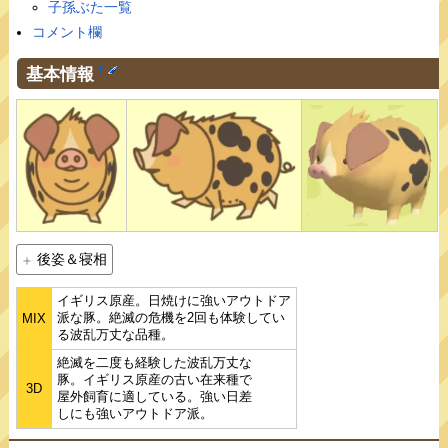
子孫ぶた一覧
コメント欄
基本情報
†
後姿＆寝相
イギリス原産。日焼けに強いアウトドア
派な豚。絶滅の危機を2回も体験してい
MIX
る波乱万丈な品種。
絶滅を二度も経験した波乱万丈な
豚。イギリス原産の古い在来種で
3D
屋外飼育に適している。強い日差
しにも強いアウトドア派。