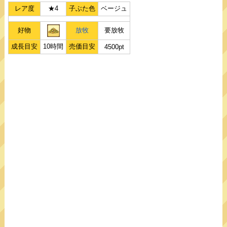
レア度
★4
子ぶた色
ベージュ
好物
放牧
要放牧
成長目安
10時間
売価目安
4500pt