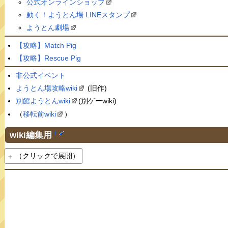
公式オンラインショップ
動く！ようとん場 LINEスタンプ
ようとん劇場
【攻略】Match Pig
【攻略】Rescue Pig
非公式イベント
ようとん場攻略wiki
(旧作)
別館ようとんwiki
(別ゲーwiki)
（
移転前wiki
）
wiki編集用
†
（クリックで展開）