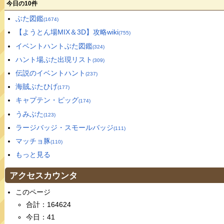
今日の10件
ぶた図鑑
(1674)
【ようとん場MIX＆3D】攻略wiki
(755)
イベントハントぶた図鑑
(324)
ハント場ぶた出現リスト
(309)
伝説のイベントハント
(237)
海賊ぶたひげ
(177)
キャプテン・ピッグ
(174)
うみぶた
(123)
ラージバッジ・スモールバッジ
(111)
マッチョ豚
(110)
もっと見る
アクセスカウンタ
このページ
合計：164624
今日：41