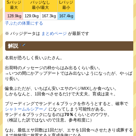
Sバッジ
バッジなし
Lバッジ
最大
最小/最大
最小
128.9kg
129.0kg
167.3kg
167.4kg
子ぶたの体重にする
※ バッジデータは
まとめページ
が最新です
解説
†
名前が恐ろしく長いぶたさん。
出荷時のメッセージの枠からはみ出るくらい長い。
→いつの間にかアップデートではみ出ないようになったが、やっぱ
り長い。
偏食ぶただが、いちばん安いエサのベジMIXしか食べない。
しかもなんと、1回食べさせるだけで大丈夫。育成は楽々。
ブリーディングでサンディ＆ブラックを作ろうとすると、確率で
シャトームルシアーノ
になってしまう可能性がある。
サンディ＆ブラックになるのは
70％
くらいとのウワサ。
（検証した訳ではないので注意。参考程度に）
なお、最低エサ回数は1回だが、エサを1回食べさせたきり成豚する
まで放牧場に放置すると育成失敗になる。