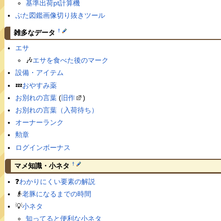
基準出荷pt計算機
ぶた図鑑画像切り抜きツール
†
雑多なデータ
エサ
🎶
エサを食べた後のマーク
設備・アイテム
💤
おやすみ薬
お別れの言葉
(
旧作
)
お別れの言葉（入荷待ち）
オーナーランク
勲章
ログインボーナス
†
マメ知識・小ネタ
❓
わかりにくい要素の解説
👴
老豚になるまでの時間
💡
小ネタ
知ってると便利な小ネタ