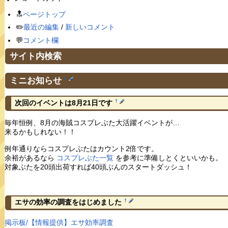
🔝
ページトップ
✏️
最近の編集
/
新しいコメント
💬
コメント欄
サイト内検索
ミニお知らせ
†
†
次回のイベントは8月21日です
毎年恒例、8月の海賊コスプレぶた大活躍イベントが…
来るかもしれない！！
例年通りならコスプレぶたはカウント2倍です。
余裕があるなら
コスプレぶた一覧
を参考に準備しとくといいかも。
対象ぶたを20頭出荷すれば40頭ぶんのスタートダッシュ！
†
エサの効率の調査をはじめました
掲示板/【情報提供】エサ効率調査