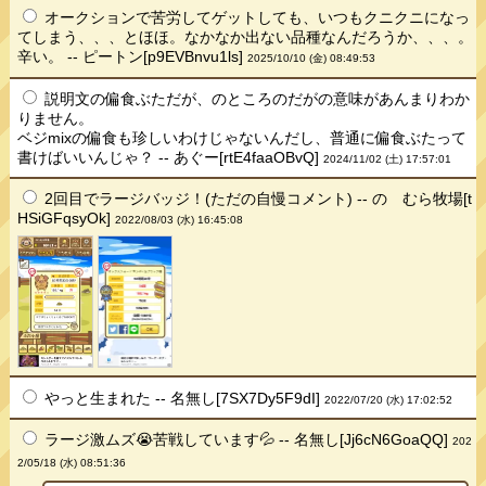
オークションで苦労してゲットしても、いつもクニクニになっ
てしまう、、、とほほ。なかなか出ない品種なんだろうか、、、。
辛い。 -- ピートン[p9EVBnvu1ls]
2025/10/10 (金) 08:49:53
説明文の偏食ぶただが、のところのだがの意味があんまりわか
りません。
ベジmixの偏食も珍しいわけじゃないんだし、普通に偏食ぶたって
書けばいいんじゃ？ -- あぐー[rtE4faaOBvQ]
2024/11/02 (土) 17:57:01
2回目でラージバッジ！(ただの自慢コメント) -- のゝむら牧場[t
HSiGFqsyOk]
2022/08/03 (水) 16:45:08
やっと生まれた -- 名無し[7SX7Dy5F9dI]
2022/07/20 (水) 17:02:52
ラージ激ムズ😭苦戦しています💦 -- 名無し[Jj6cN6GoaQQ]
202
2/05/18 (水) 08:51:36