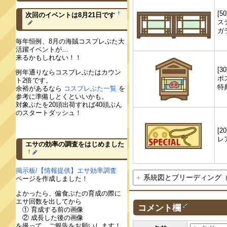
[5
†
次回のイベントは8月21日です
ス
ガ
毎年恒例、8月の海賊コスプレぶた大
活躍イベントが…
来るかもしれない！！
[3
例年通りならコスプレぶたはカウン
ポ
ト2倍です。
特
余裕があるなら
コスプレぶた一覧
を
参考に準備しとくといいかも。
対象ぶたを20頭出荷すれば40頭ぶん
のスタートダッシュ！
[2
レ
エサの効率の調査をはじめました
†
掲示板/【情報提供】エサ効率調査
系統図とブリーディング
ページを作成しました！
よかったら、偏食ぶたの育成の際に
エサ回数を出してから
コメント欄
① 育成する前の画像
② 成長した後の画像
を撮って、ご報告をお願いします！