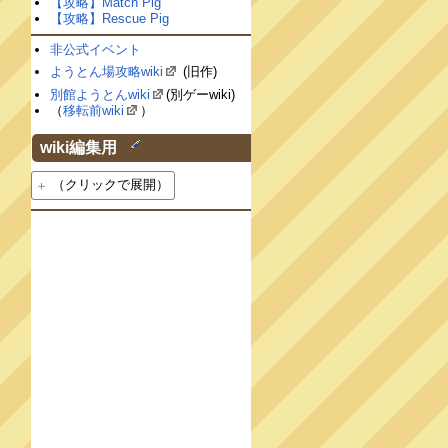
【攻略】Match Pig
【攻略】Rescue Pig
非公式イベント
ようとん場攻略wiki
(旧作)
別館ようとんwiki
(別ゲーwiki)
（
移転前wiki
）
†
wiki編集用
（クリックで展開）