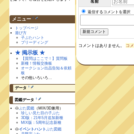
名前
返信するコメントを選択
†
メニュー
トップページ
遊び方
子ぶたハント
ブリーディング
コメントはありません。
コメ
★ 掲示板 ★
【質問はここで！】質問板
新種！情報交換板
オークション出品告知＆依頼
板
その他いろいろ…
†
データ
†
図鑑データ
🐽
ぶた図鑑
（MIX/3D兼用）
珍しい見た目の子ぶた
3D版：21年5月追加新種
MIX版：5周年記念新種
🐽
イベントハント
ぶた図鑑
月限定ぶた