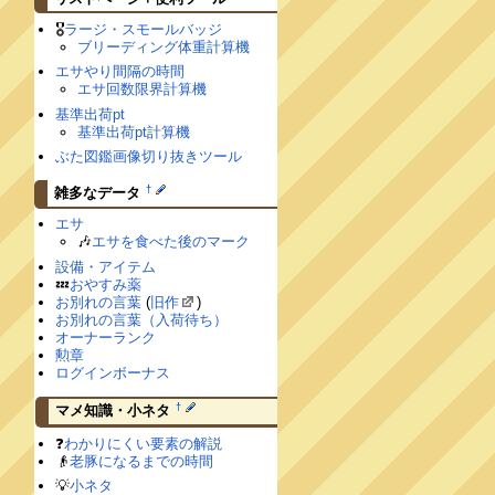
🎖
ラージ・スモールバッジ
ブリーディング体重計算機
エサやり間隔の時間
エサ回数限界計算機
基準出荷pt
基準出荷pt計算機
ぶた図鑑画像切り抜きツール
†
雑多なデータ
エサ
🎶
エサを食べた後のマーク
設備・アイテム
💤
おやすみ薬
お別れの言葉
(
旧作
)
お別れの言葉（入荷待ち）
オーナーランク
勲章
ログインボーナス
†
マメ知識・小ネタ
❓
わかりにくい要素の解説
👴
老豚になるまでの時間
💡
小ネタ