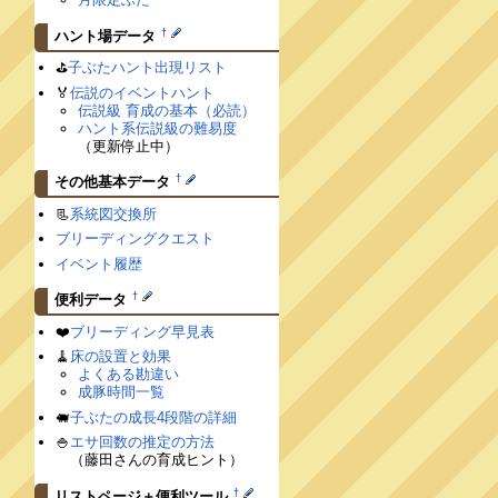
†
ハント場データ
⛳️
子ぶたハント出現リスト
🏅
伝説のイベントハント
伝説級 育成の基本（必読）
ハント系伝説級の難易度
（更新停止中）
†
その他基本データ
📃
系統図交換所
ブリーディングクエスト
イベント履歴
†
便利データ
❤️
ブリーディング早見表
🧹
床の設置と効果
よくある勘違い
成豚時間一覧
🐖
子ぶたの成長4段階の詳細
🍚
エサ回数の推定の方法
（藤田さんの育成ヒント）
†
リストページ＋便利ツール