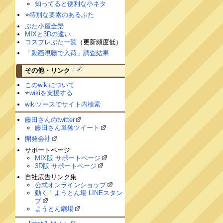
知ってると便利な小ネタ
⭐️
特別な要素のあるぶた
ぶた小屋全景
MIXと3Dの違い
コスプレぶた一覧
（更新頻度低）
「動画視聴で入荷」調査結果
†
その他・リンク
このwikiについて
⭐️
wikiを支援する
wikiソースでサイト内検索
藤田さんのtwitter
藤田さん単独ツイート
開発会社
サポートページ
MIX版 サポートページ
3D版 サポートページ
自社広告リンク集
公式オンラインショップ
動く！ようとん場 LINEスタン
プ
ようとん劇場