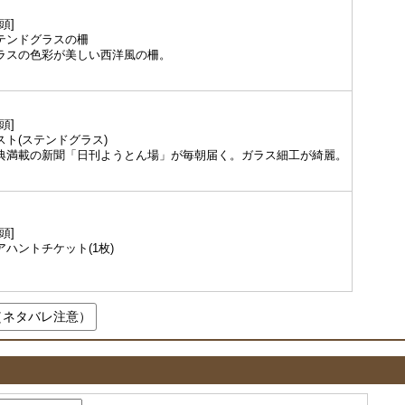
0頭]
テンドグラスの柵
ラスの色彩が美しい西洋風の柵。
0頭]
スト(ステンドグラス)
典満載の新聞「日刊ようとん場」が毎朝届く。ガラス細工が綺麗。
0頭]
アハントチケット(1枚)
（ネタバレ注意）