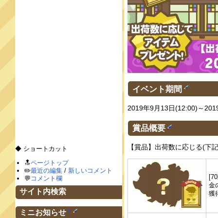
イベント期間
2019年9月13日(12:00)～201
賞品概要
【賞品】出荷数に応じる(下記
◆ ショートカット
🔝
ページトップ
✏️
最近の編集
/
新しいコメント
[7
💬
コメント欄
金
サイト内検索
獲
†
ミニお知らせ