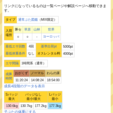
リンクになっているものは一覧ページや解説ページへ移動できま
す。
タイプ
通常ぶた図鑑
（MIX限定）
豚セ
草原
山林
世界
入荷
場所
ヨーロッパ
○
○
‐
最低エサ回数
4回
基準出荷pt
5000pt
最低体重条件
なし
オスレンタル料
4000pt
エサ間隔
1時間系（通常）
おがくず
ノーマル
わらの床
成豚
時間
11:20:24
14:08:24
18:54:00
成長4段階のデータを表示
Sバッジ
バッジなし
Lバッジ
最大
最小/最大
最小
130.6kg
130.7kg
177.2kg
177.3kg
子ぶたの体重にする