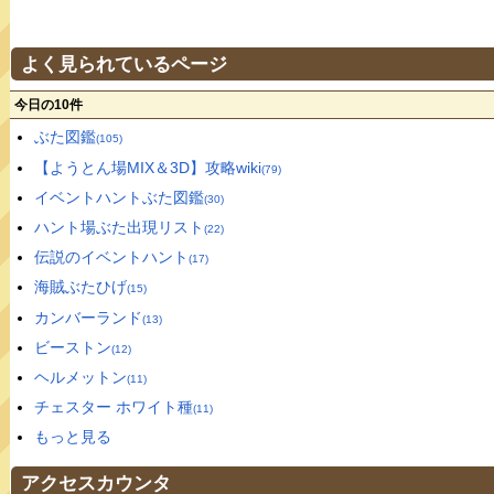
よく見られているページ
今日の10件
ぶた図鑑
(105)
【ようとん場MIX＆3D】攻略wiki
(79)
イベントハントぶた図鑑
(30)
ハント場ぶた出現リスト
(22)
伝説のイベントハント
(17)
海賊ぶたひげ
(15)
カンバーランド
(13)
ビーストン
(12)
ヘルメットン
(11)
チェスター ホワイト種
(11)
もっと見る
アクセスカウンタ