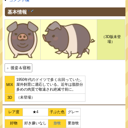
コメント欄
基本情報
†
（3D版未登
場）
後姿＆寝相
1950年代のドイツで多く出回っていた。
屋外飼育に適応している。近年は脂肪分
MIX
多めの肉質で敬遠され絶滅寸前に。
（未登場）
3D
レア度
★4
子ぶた色
グレー
好物
好き嫌いなし
放牧
要放牧