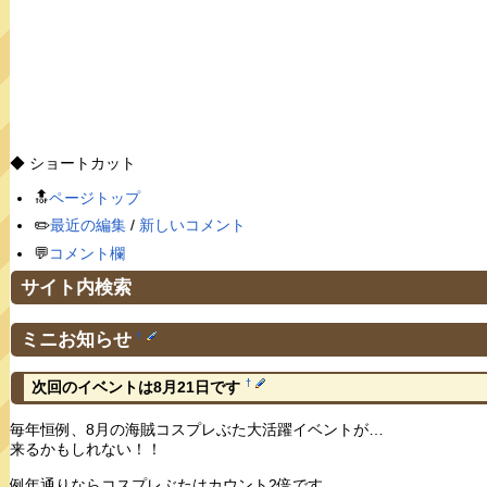
◆ ショートカット
🔝
ページトップ
✏️
最近の編集
/
新しいコメント
💬
コメント欄
サイト内検索
ミニお知らせ
†
†
次回のイベントは8月21日です
毎年恒例、8月の海賊コスプレぶた大活躍イベントが…
来るかもしれない！！
例年通りならコスプレぶたはカウント2倍です。