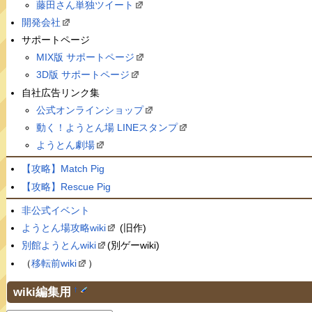
藤田さん単独ツイート
開発会社
サポートページ
MIX版 サポートページ
3D版 サポートページ
自社広告リンク集
公式オンラインショップ
動く！ようとん場 LINEスタンプ
ようとん劇場
【攻略】Match Pig
【攻略】Rescue Pig
非公式イベント
ようとん場攻略wiki
(旧作)
別館ようとんwiki
(別ゲーwiki)
（
移転前wiki
）
wiki編集用
†