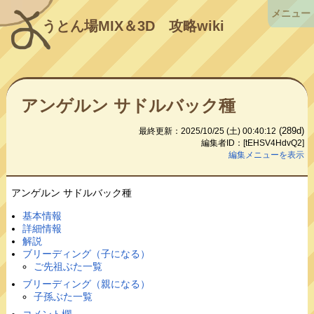
メニュー
うとん場MIX＆3D
攻略wiki
アンゲルン サドルバック種
(289d)
最終更新：2025/10/25 (土) 00:40:12
編集者ID：[tEHSV4HdvQ2]
編集メニューを表示
アンゲルン サドルバック種
基本情報
詳細情報
解説
ブリーディング（子になる）
ご先祖ぶた一覧
ブリーディング（親になる）
子孫ぶた一覧