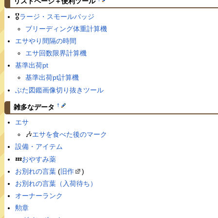
リストページ＋便利ツール
🎖
ラージ・スモールバッジ
ブリーディング体重計算機
エサやり間隔の時間
エサ回数限界計算機
基準出荷pt
基準出荷pt計算機
ぶた図鑑画像切り抜きツール
†
雑多なデータ
エサ
🎶
エサを食べた後のマーク
設備・アイテム
💤
おやすみ薬
お別れの言葉
(
旧作
)
お別れの言葉（入荷待ち）
オーナーランク
勲章