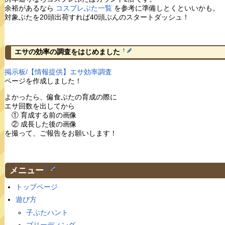
余裕があるなら
コスプレぶた一覧
を参考に準備しとくといいかも。
対象ぶたを20頭出荷すれば40頭ぶんのスタートダッシュ！
†
エサの効率の調査をはじめました
掲示板/【情報提供】エサ効率調査
ページを作成しました！
よかったら、偏食ぶたの育成の際に
エサ回数を出してから
① 育成する前の画像
② 成長した後の画像
を撮って、ご報告をお願いします！
メニュー
†
トップページ
遊び方
子ぶたハント
ブリーディング