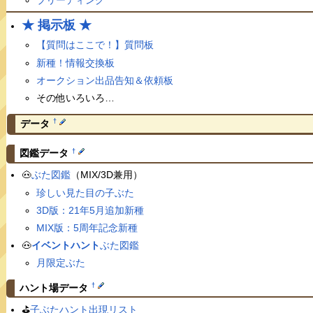
★ 掲示板 ★
【質問はここで！】質問板
新種！情報交換板
オークション出品告知＆依頼板
その他いろいろ…
†
データ
†
図鑑データ
🐽
ぶた図鑑
（MIX/3D兼用）
珍しい見た目の子ぶた
3D版：21年5月追加新種
MIX版：5周年記念新種
🐽
イベントハント
ぶた図鑑
月限定ぶた
†
ハント場データ
⛳️
子ぶたハント出現リスト