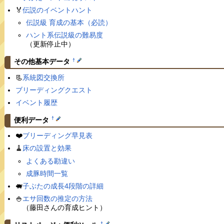
🏅
伝説のイベントハント
伝説級 育成の基本（必読）
ハント系伝説級の難易度
（更新停止中）
†
その他基本データ
📃
系統図交換所
ブリーディングクエスト
イベント履歴
†
便利データ
❤️
ブリーディング早見表
🧹
床の設置と効果
よくある勘違い
成豚時間一覧
🐖
子ぶたの成長4段階の詳細
🍚
エサ回数の推定の方法
（藤田さんの育成ヒント）
†