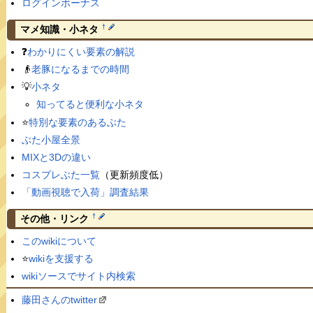
ログインボーナス
†
マメ知識・小ネタ
❓
わかりにくい要素の解説
👴
老豚になるまでの時間
💡
小ネタ
知ってると便利な小ネタ
⭐️
特別な要素のあるぶた
ぶた小屋全景
MIXと3Dの違い
コスプレぶた一覧
（更新頻度低）
「動画視聴で入荷」調査結果
†
その他・リンク
このwikiについて
⭐️
wikiを支援する
wikiソースでサイト内検索
藤田さんのtwitter