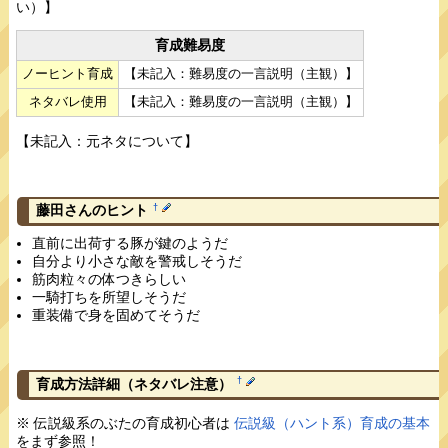
い）】
育成難易度
ノーヒント育成
【未記入：難易度の一言説明（主観）】
ネタバレ使用
【未記入：難易度の一言説明（主観）】
【未記入：元ネタについて】
†
藤田さんのヒント
直前に出荷する豚が鍵のようだ
自分より小さな敵を警戒しそうだ
筋肉粒々の体つきらしい
一騎打ちを所望しそうだ
重装備で身を固めてそうだ
†
育成方法詳細
（ネタバレ注意）
※ 伝説級系のぶたの育成初心者は
伝説級（ハント系）育成の基本
をまず参照！