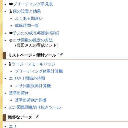
❤️
ブリーディング早見表
🧹
床の設置と効果
よくある勘違い
成豚時間一覧
🐖
子ぶたの成長4段階の詳細
🍚
エサ回数の推定の方法
（藤田さんの育成ヒント）
†
リストページ＋便利ツール
🎖
ラージ・スモールバッジ
ブリーディング体重計算機
エサやり間隔の時間
エサ回数限界計算機
基準出荷pt
基準出荷pt計算機
ぶた図鑑画像切り抜きツール
†
雑多なデータ
エサ