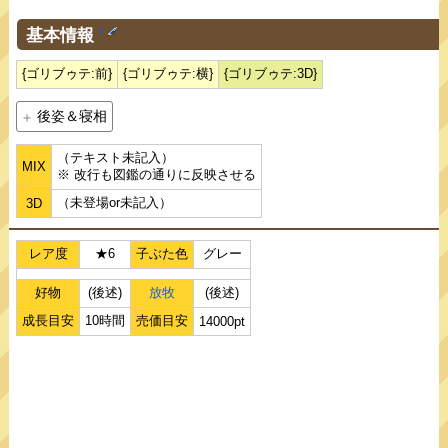
基本情報
†
{ゴリブゥテ:前}
{ゴリブゥテ:横}
{ゴリブゥテ:3D}
後姿＆寝相
（テキスト未記入）
MIX
※ 改行も図鑑の通りに反映させる
（未登場or未記入）
3D
レア度
★6
子ぶた色
グレー
好物
(後述)
放牧
(後述)
成長目安
10時間
売価目安
14000pt