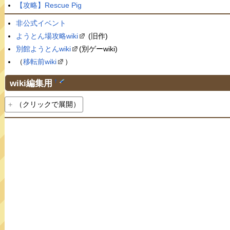
【攻略】Rescue Pig
非公式イベント
ようとん場攻略wiki
(旧作)
別館ようとんwiki
(別ゲーwiki)
（
移転前wiki
）
wiki編集用
†
（クリックで展開）