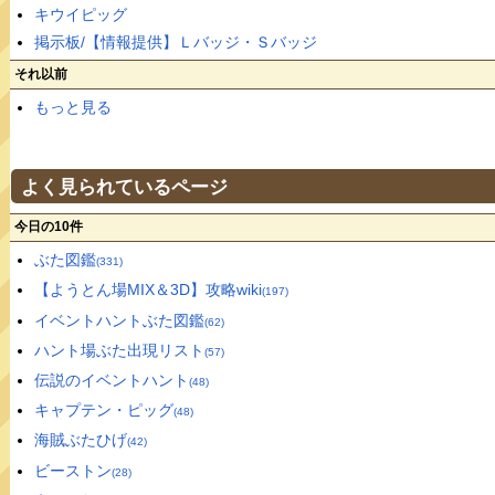
キウイピッグ
掲示板/【情報提供】Ｌバッジ・Ｓバッジ
それ以前
もっと見る
よく見られているページ
今日の10件
ぶた図鑑
(331)
【ようとん場MIX＆3D】攻略wiki
(197)
イベントハントぶた図鑑
(62)
ハント場ぶた出現リスト
(57)
伝説のイベントハント
(48)
キャプテン・ピッグ
(48)
海賊ぶたひげ
(42)
ビーストン
(28)