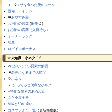
🎶
エサを食べた後のマーク
設備・アイテム
💤
おやすみ薬
お別れの言葉
(
旧作
)
お別れの言葉（入荷待ち）
オーナーランク
勲章
ログインボーナス
†
マメ知識・小ネタ
❓
わかりにくい要素の解説
👴
老豚になるまでの時間
💡
小ネタ
知ってると便利な小ネタ
⭐️
特別な要素のあるぶた
ぶた小屋全景
MIXと3Dの違い
コスプレぶた一覧
（更新頻度低）