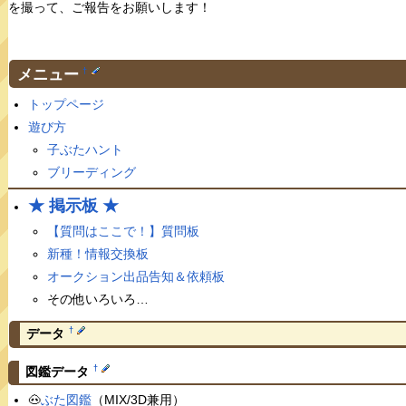
を撮って、ご報告をお願いします！
メニュー
†
トップページ
遊び方
子ぶたハント
ブリーディング
★ 掲示板 ★
【質問はここで！】質問板
新種！情報交換板
オークション出品告知＆依頼板
その他いろいろ…
†
データ
†
図鑑データ
🐽
ぶた図鑑
（MIX/3D兼用）