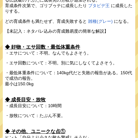
る伝説級の子ぶたに成長先の分岐が追加される。
育成条件次第で、ゴリブゥテに成長したり
ブタビデ王
に成長した
りする。
どの育成条件も満たせず、育成失敗すると
雑種(グレー)
になる。
【未記入：ネタバレ込みの育成難易度の簡単な解説】
◆ 好物・エサ回数・最低体重条件
・エサについて：不明。なんでもよさそう。
・エサ回数について：不明。別に気にしなくてよさそう。
・最低体重条件について：140kg代だと失敗の報告がある。150代
で成功の報告。
最小は150.0kg
◆ 成長目安・放牧
・成長目安について：10時間
・放牧について：たぶん不要。
◆ その他、ユニークな点①
ヒント「自分より小さな敵を警戒しそうだ」