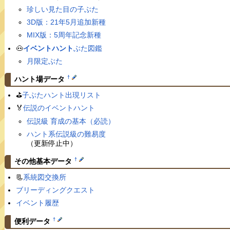
珍しい見た目の子ぶた
3D版：21年5月追加新種
MIX版：5周年記念新種
🐽
イベントハント
ぶた図鑑
月限定ぶた
†
ハント場データ
⛳️
子ぶたハント出現リスト
🏅
伝説のイベントハント
伝説級 育成の基本（必読）
ハント系伝説級の難易度
（更新停止中）
†
その他基本データ
📃
系統図交換所
ブリーディングクエスト
イベント履歴
†
便利データ