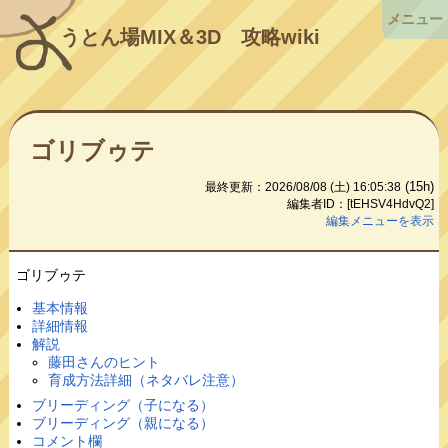
メニュー
うとん場MIX＆3D
攻略wiki
ゴリブゥテ
(15h)
最終更新：2026/08/08 (土) 16:05:38
編集者ID：[tEHSV4HdvQ2]
編集メニューを表示
ゴリブゥテ
基本情報
詳細情報
解説
藤田さんのヒント
育成方法詳細（ネタバレ注意）
ブリーディング（子になる）
ブリーディング（親になる）
コメント欄