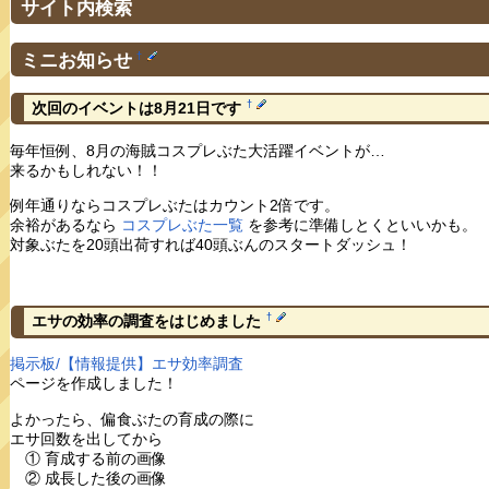
サイト内検索
ミニお知らせ
†
†
次回のイベントは8月21日です
毎年恒例、8月の海賊コスプレぶた大活躍イベントが…
来るかもしれない！！
例年通りならコスプレぶたはカウント2倍です。
余裕があるなら
コスプレぶた一覧
を参考に準備しとくといいかも。
対象ぶたを20頭出荷すれば40頭ぶんのスタートダッシュ！
†
エサの効率の調査をはじめました
掲示板/【情報提供】エサ効率調査
ページを作成しました！
よかったら、偏食ぶたの育成の際に
エサ回数を出してから
① 育成する前の画像
② 成長した後の画像