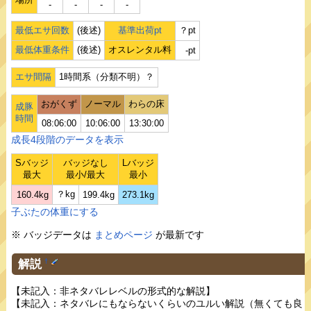
‐
‐
‐
‐
最低エサ回数
(後述)
基準出荷pt
？pt
最低体重条件
(後述)
オスレンタル料
-pt
エサ間隔
1時間系（分類不明）？
おがくず
ノーマル
わらの床
成豚
時間
08:06:00
10:06:00
13:30:00
成長4段階のデータを表示
Sバッジ
バッジなし
Lバッジ
最大
最小/最大
最小
？kg
160.4kg
199.4kg
273.1kg
子ぶたの体重にする
※ バッジデータは
まとめページ
が最新です
解説
†
【未記入：非ネタバレレベルの形式的な解説】
【未記入：ネタバレにもならないくらいのユルい解説（無くても良