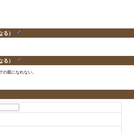
なる）
†
なる）
†
グの親になれない。