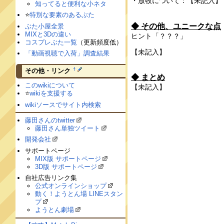
・放牧について：【未記入】
知ってると便利な小ネタ
⭐️
特別な要素のあるぶた
◆ その他、ユニークな点
ぶた小屋全景
MIXと3Dの違い
ヒント「？？？」
コスプレぶた一覧
（更新頻度低）
【未記入】
「動画視聴で入荷」調査結果
†
その他・リンク
◆ まとめ
このwikiについて
【未記入】
⭐️
wikiを支援する
wikiソースでサイト内検索
藤田さんのtwitter
藤田さん単独ツイート
開発会社
サポートページ
MIX版 サポートページ
3D版 サポートページ
自社広告リンク集
公式オンラインショップ
動く！ようとん場 LINEスタン
プ
ようとん劇場