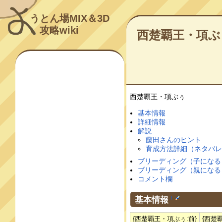
うとん場MIX＆3D
攻略wiki
西楚覇王・項ぶ
西楚覇王・項ぶぅ
基本情報
詳細情報
解説
藤田さんのヒント
育成方法詳細（ネタバ
ブリーディング（子になる
ブリーディング（親になる
コメント欄
基本情報
†
{西楚覇王・項ぶぅ:前}
{西楚