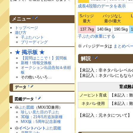
成長4段階のデータを表示
Sバッジ
バッジなし
†
メニュー
最大
最小/最大
トップページ
137.7kg
140.6kg
190.5kg
1
遊び方
子ぶたの体重にする
子ぶたハント
ブリーディング
※ バッジデータは
まとめペ
★ 掲示板 ★
解説
【質問はここで！】質問板
†
新種！情報交換板
オークション出品告知＆依頼
【未記入：非ネタバレレベル
板
【未記入：ネタバレにもなら
その他いろいろ…
育成難
†
データ
ノーヒント育成
【未記入：
†
図鑑データ
ネタバレ使用
【未記入：
🐽
ぶた図鑑
（MIX/3D兼用）
珍しい見た目の子ぶた
【未記入：元ネタについて】
3D版：21年5月追加新種
MIX版：5周年記念新種
🐽
イベントハント
ぶた図鑑
月限定ぶた