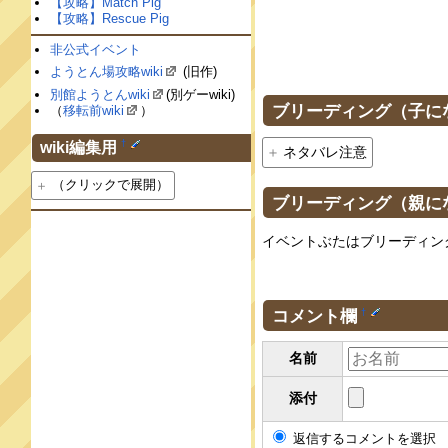
【攻略】Match Pig
【攻略】Rescue Pig
非公式イベント
ようとん場攻略wiki
(旧作)
別館ようとんwiki
(別ゲーwiki)
ブリーディング（子に
（
移転前wiki
）
†
wiki編集用
ネタバレ注意
（クリックで展開）
ブリーディング（親に
イベントぶたはブリーディン
コメント欄
†
名前
添付
返信するコメントを選択