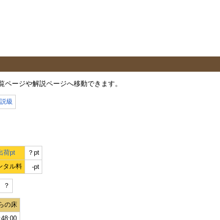
覧ページや解説ページへ移動できます。
伝説級
荷pt
？pt
ンタル料
-pt
）？
らの床
:48:00