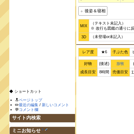
後姿＆寝相
（テキスト未記入）
MIX
※ 改行も図鑑の通りに
（未登場or未記入）
3D
レア度
★6
子ぶた色
好物
(後述)
放牧
成長目安
8時間
売価目安
1
◆ ショートカット
🔝
ページトップ
✏️
最近の編集
/
新しいコメント
💬
コメント欄
サイト内検索
†
ミニお知らせ