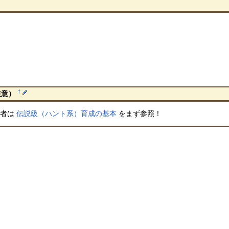
†
注意）
心者は
伝説級（ハント系）育成の基本
をまず参照！