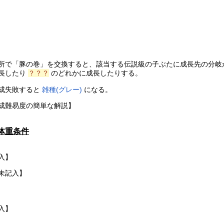
所で「豚の巻」を交換すると、該当する伝説級の子ぶたに成長先の分岐
長したり
？？？
のどれかに成長したりする。
成失敗すると
雑種(グレー)
になる。
成難易度の簡単な解説】
体重条件
入】
未記入】
入】