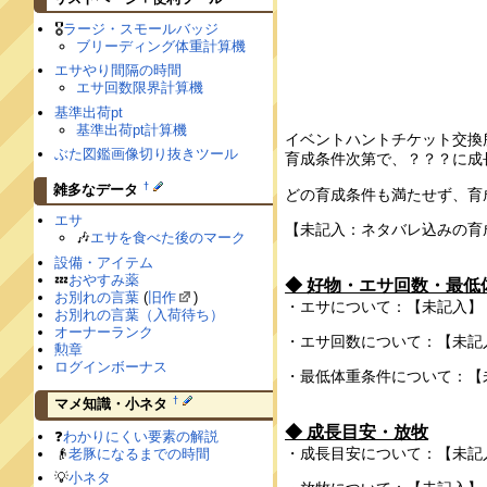
🎖
ラージ・スモールバッジ
ブリーディング体重計算機
エサやり間隔の時間
エサ回数限界計算機
基準出荷pt
基準出荷pt計算機
イベントハントチケット交換
ぶた図鑑画像切り抜きツール
育成条件次第で、？？？に成
†
雑多なデータ
どの育成条件も満たせず、育
エサ
【未記入：ネタバレ込みの育
🎶
エサを食べた後のマーク
設備・アイテム
💤
おやすみ薬
◆ 好物・エサ回数・最低
お別れの言葉
(
旧作
)
・エサについて：【未記入】
お別れの言葉（入荷待ち）
オーナーランク
・エサ回数について：【未記
勲章
ログインボーナス
・最低体重条件について：【
†
マメ知識・小ネタ
◆ 成長目安・放牧
❓
わかりにくい要素の解説
・成長目安について：【未記
👴
老豚になるまでの時間
💡
小ネタ