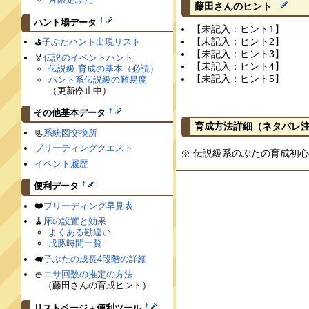
†
藤田さんのヒント
†
ハント場データ
【未記入：ヒント1】
【未記入：ヒント2】
⛳️
子ぶたハント出現リスト
【未記入：ヒント3】
🏅
伝説のイベントハント
【未記入：ヒント4】
伝説級 育成の基本（必読）
【未記入：ヒント5】
ハント系伝説級の難易度
（更新停止中）
†
その他基本データ
育成方法詳細
（ネタバレ
📃
系統図交換所
ブリーディングクエスト
※ 伝説級系のぶたの育成初
イベント履歴
†
便利データ
❤️
ブリーディング早見表
🧹
床の設置と効果
よくある勘違い
成豚時間一覧
🐖
子ぶたの成長4段階の詳細
🍚
エサ回数の推定の方法
（藤田さんの育成ヒント）
†
リストページ＋便利ツール