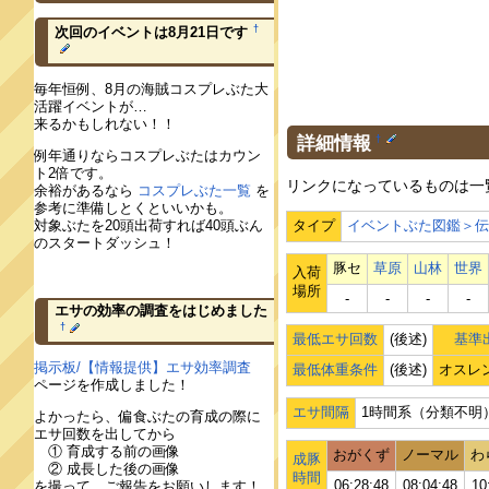
†
次回のイベントは8月21日です
毎年恒例、8月の海賊コスプレぶた大
活躍イベントが…
来るかもしれない！！
詳細情報
†
例年通りならコスプレぶたはカウン
ト2倍です。
リンクになっているものは一
余裕があるなら
コスプレぶた一覧
を
参考に準備しとくといいかも。
対象ぶたを20頭出荷すれば40頭ぶん
タイプ
イベントぶた図鑑＞
のスタートダッシュ！
豚セ
草原
山林
世界
入荷
場所
‐
‐
‐
‐
エサの効率の調査をはじめました
†
最低エサ回数
(後述)
基準出
掲示板/【情報提供】エサ効率調査
最低体重条件
(後述)
オスレ
ページを作成しました！
エサ間隔
1時間系（分類不明
よかったら、偏食ぶたの育成の際に
エサ回数を出してから
① 育成する前の画像
おがくず
ノーマル
わ
成豚
② 成長した後の画像
時間
06:28:48
08:04:48
10
を撮って、ご報告をお願いします！