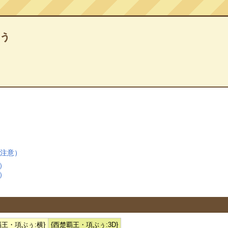
ぅ
レ注意）
）
）
覇王・項ぶぅ:横}
{西楚覇王・項ぶぅ:3D}