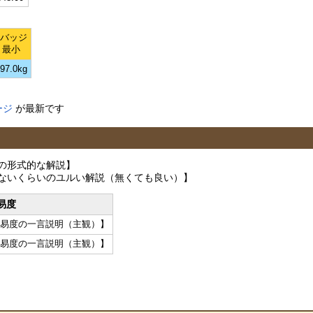
Lバッジ
最小
97.0kg
ージ
が最新です
の形式的な解説】
ないくらいのユルい解説（無くても良い）】
易度
難易度の一言説明（主観）】
難易度の一言説明（主観）】