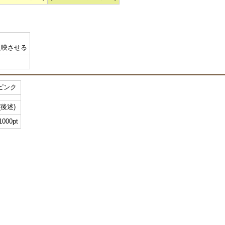
反映させる
ピンク
(後述)
1000pt