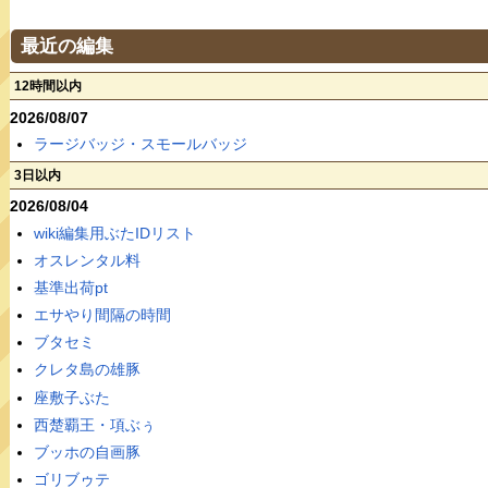
最近の編集
12時間以内
2026/08/07
ラージバッジ・スモールバッジ
3日以内
2026/08/04
wiki編集用ぶたIDリスト
オスレンタル料
基準出荷pt
エサやり間隔の時間
ブタセミ
クレタ島の雄豚
座敷子ぶた
西楚覇王・項ぶぅ
ブッホの自画豚
ゴリブゥテ