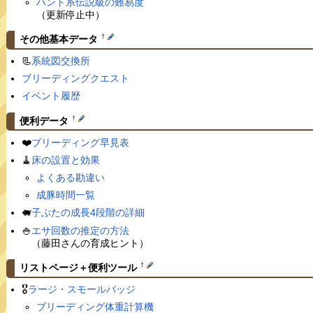
ハント系伝説級の難易度
（更新停止中）
†
その他基本データ
📃
系統図交換所
ブリーディングクエスト
イベント履歴
†
便利データ
❤️
ブリーディング早見表
🧹
床の設置と効果
よくある勘違い
成豚時間一覧
🐖
子ぶたの成長4段階の詳細
🍚
エサ回数の推定の方法
（藤田さんの育成ヒント）
†
リストページ＋便利ツール
🎖
ラージ・スモールバッジ
ブリーディング体重計算機