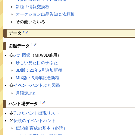
新種！情報交換板
オークション出品告知＆依頼板
その他いろいろ…
†
データ
†
図鑑データ
🐽
ぶた図鑑
（MIX/3D兼用）
珍しい見た目の子ぶた
3D版：21年5月追加新種
MIX版：5周年記念新種
🐽
イベントハント
ぶた図鑑
月限定ぶた
†
ハント場データ
⛳️
子ぶたハント出現リスト
🏅
伝説のイベントハント
伝説級 育成の基本（必読）