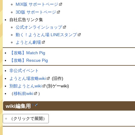
MIX版 サポートページ
3D版 サポートページ
自社広告リンク集
公式オンラインショップ
動く！ようとん場 LINEスタンプ
ようとん劇場
【攻略】Match Pig
【攻略】Rescue Pig
非公式イベント
ようとん場攻略wiki
(旧作)
別館ようとんwiki
(別ゲーwiki)
（
移転前wiki
）
wiki編集用
†
（クリックで展開）