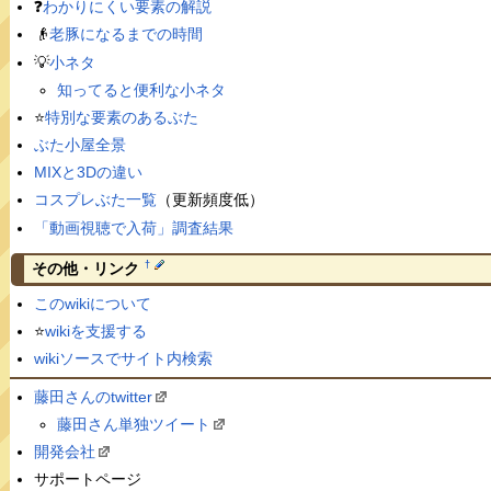
❓
わかりにくい要素の解説
👴
老豚になるまでの時間
💡
小ネタ
知ってると便利な小ネタ
⭐️
特別な要素のあるぶた
ぶた小屋全景
MIXと3Dの違い
コスプレぶた一覧
（更新頻度低）
「動画視聴で入荷」調査結果
†
その他・リンク
このwikiについて
⭐️
wikiを支援する
wikiソースでサイト内検索
藤田さんのtwitter
藤田さん単独ツイート
開発会社
サポートページ