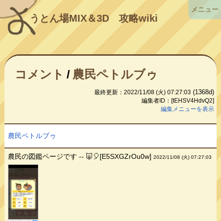
メニュー
うとん場MIX＆3D
攻略wiki
コメント
/
農民ペトルブゥ
(1368d)
最終更新：2022/11/08 (火) 07:27:03
編集者ID：[tEHSV4HdvQ2]
編集メニューを表示
農民ペトルブゥ
農民の図鑑ページです -- 🐷🎈[E5SXGZrOu0w]
2022/11/08 (火) 07:27:03