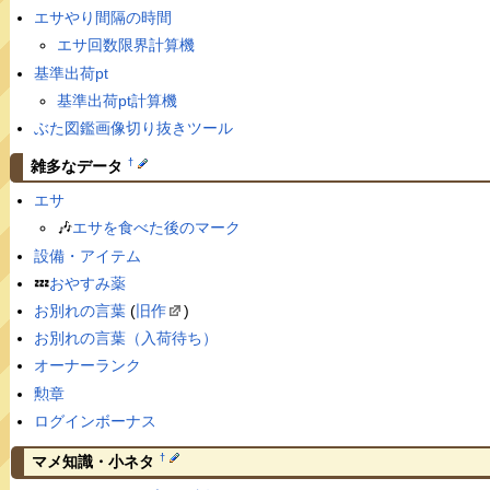
エサやり間隔の時間
エサ回数限界計算機
基準出荷pt
基準出荷pt計算機
ぶた図鑑画像切り抜きツール
†
雑多なデータ
エサ
🎶
エサを食べた後のマーク
設備・アイテム
💤
おやすみ薬
お別れの言葉
(
旧作
)
お別れの言葉（入荷待ち）
オーナーランク
勲章
ログインボーナス
†
マメ知識・小ネタ