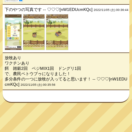
下のやつの写真です -- ♡♡♡[nW1EDUcmKQc]
2022/11/05 (土) 00:36:44
放牧あり
ワクチンあり
餌 雑穀2回 ベジMIX1回 ドングリ1回
で、農民ペトウブゥになりました！
多分条件の一つに放牧が入ってると思います！ -- ♡♡♡[nW1EDU
cmKQc]
2022/11/05 (土) 00:35:56