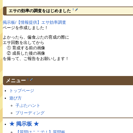
†
エサの効率の調査をはじめました
掲示板/【情報提供】エサ効率調査
ページを作成しました！
よかったら、偏食ぶたの育成の際に
エサ回数を出してから
① 育成する前の画像
② 成長した後の画像
を撮って、ご報告をお願いします！
メニュー
†
トップページ
遊び方
子ぶたハント
ブリーディング
★ 掲示板 ★
【質問はここで！】質問板