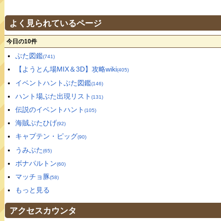
よく見られているページ
今日の10件
ぶた図鑑
(741)
【ようとん場MIX＆3D】攻略wiki
(405)
イベントハントぶた図鑑
(146)
ハント場ぶた出現リスト
(131)
伝説のイベントハント
(105)
海賊ぶたひげ
(92)
キャプテン・ピッグ
(90)
うみぶた
(65)
ボナパルトン
(60)
マッチョ豚
(58)
もっと見る
アクセスカウンタ