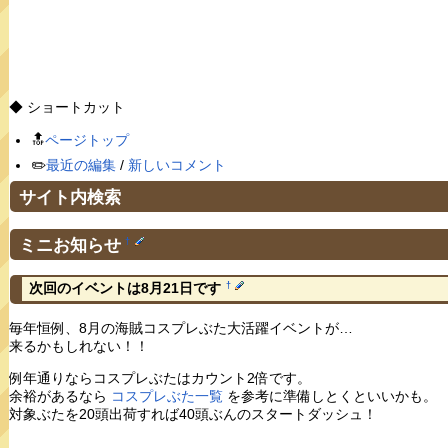
◆ ショートカット
🔝
ページトップ
✏️
最近の編集
/
新しいコメント
サイト内検索
ミニお知らせ
†
†
次回のイベントは8月21日です
毎年恒例、8月の海賊コスプレぶた大活躍イベントが…
来るかもしれない！！
例年通りならコスプレぶたはカウント2倍です。
余裕があるなら
コスプレぶた一覧
を参考に準備しとくといいかも。
対象ぶたを20頭出荷すれば40頭ぶんのスタートダッシュ！