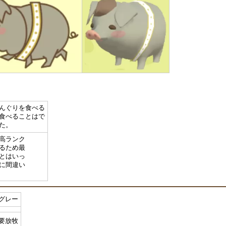
んぐりを食べる
食べることはで
た。
高ランク
るため最
とはいっ
に間違い
グレー
要放牧