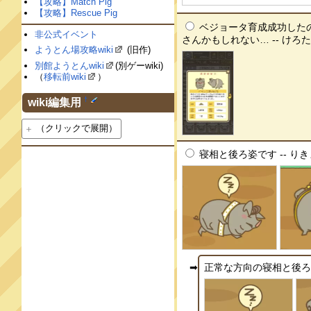
【攻略】Match Pig
【攻略】Rescue Pig
ベジョータ育成成功した
非公式イベント
さんかもしれない… -- けろた[Ix
ようとん場攻略wiki
(旧作)
別館ようとんwiki
(別ゲーwiki)
（
移転前wiki
）
†
wiki編集用
（クリックで展開）
寝相と後ろ姿です -- りきまる[
正常な方向の寝相と後ろ姿です 