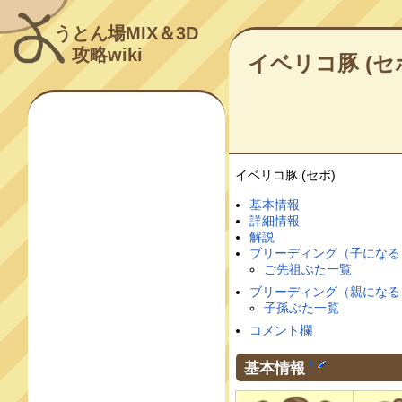
うとん場MIX＆3D
攻略wiki
イベリコ豚 (セ
イベリコ豚 (セボ)
基本情報
詳細情報
解説
ブリーディング（子になる
ご先祖ぶた一覧
ブリーディング（親になる
子孫ぶた一覧
コメント欄
基本情報
†