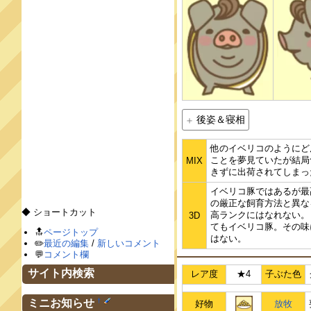
後姿＆寝相
他のイベリコのようにど
ことを夢見ていたが結局
MIX
きずに出荷されてしまっ
イベリコ豚ではあるが最
の厳正な飼育方法と異な
◆ ショートカット
高ランクにはなれない。
3D
てもイベリコ豚。その味
🔝
ページトップ
はない。
✏️
最近の編集
/
新しいコメント
💬
コメント欄
サイト内検索
レア度
★4
子ぶた色
†
ミニお知らせ
好物
放牧