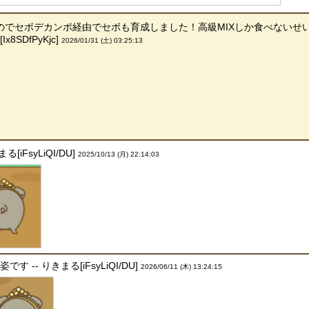
のでセボデカンポ経由でセボも育成しました！高級MIXしか食べないせ
8SDfPyKjc]
2026/01/31 (土) 03:25:13
iFsyLiQI/DU]
2025/10/13 (月) 22:14:03
-- りきまる[iFsyLiQI/DU]
2026/06/11 (木) 13:24:15