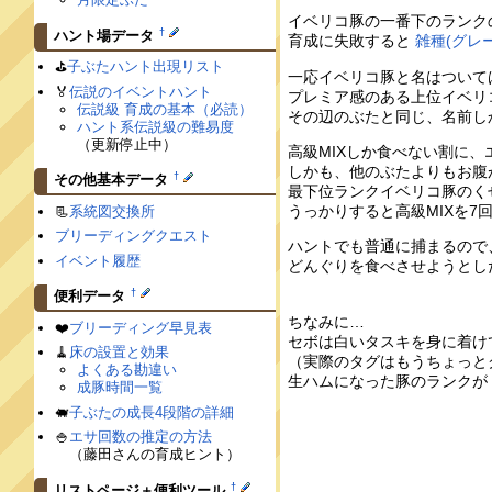
イベリコ豚の一番下のランク
†
ハント場データ
育成に失敗すると
雑種(グレー
⛳️
子ぶたハント出現リスト
一応イベリコ豚と名はついて
🏅
伝説のイベントハント
プレミア感のある上位イベリ
伝説級 育成の基本（必読）
その辺のぶたと同じ、名前し
ハント系伝説級の難易度
（更新停止中）
高級MIXしか食べない割に
しかも、他のぶたよりもお腹
†
その他基本データ
最下位ランクイベリコ豚のく
うっかりすると高級MIXを
📃
系統図交換所
ブリーディングクエスト
ハントでも普通に捕まるので
イベント履歴
どんぐりを食べさせようとし
†
便利データ
ちなみに…
❤️
ブリーディング早見表
セボは白いタスキを身に着け
🧹
床の設置と効果
（実際のタグはもうちょっと
よくある勘違い
生ハムになった豚のランクが
成豚時間一覧
🐖
子ぶたの成長4段階の詳細
🍚
エサ回数の推定の方法
（藤田さんの育成ヒント）
†
リストページ＋便利ツール