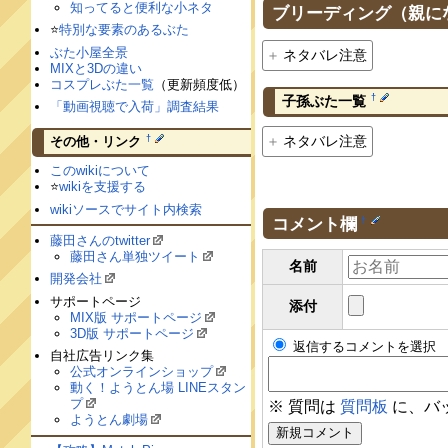
知ってると便利な小ネタ
ブリーディング（親に
⭐️
特別な要素のあるぶた
ぶた小屋全景
ネタバレ注意
MIXと3Dの違い
コスプレぶた一覧
（更新頻度低）
†
子孫ぶた一覧
「動画視聴で入荷」調査結果
ネタバレ注意
†
その他・リンク
このwikiについて
⭐️
wikiを支援する
wikiソースでサイト内検索
コメント欄
†
藤田さんのtwitter
藤田さん単独ツイート
名前
開発会社
サポートページ
添付
MIX版 サポートページ
3D版 サポートページ
返信するコメントを選択
自社広告リンク集
公式オンラインショップ
動く！ようとん場 LINEスタン
プ
※ 質問は
質問板
に、バ
ようとん劇場