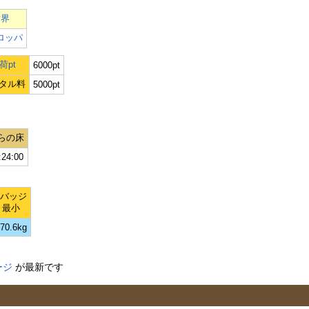
世界
ロッパ
荷pt
6000pt
タル料
5000pt
らの床
:24:00
Lバッジ
最小
70.6kg
ージ
が最新です