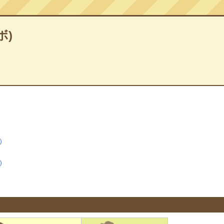
ボ)
）
）