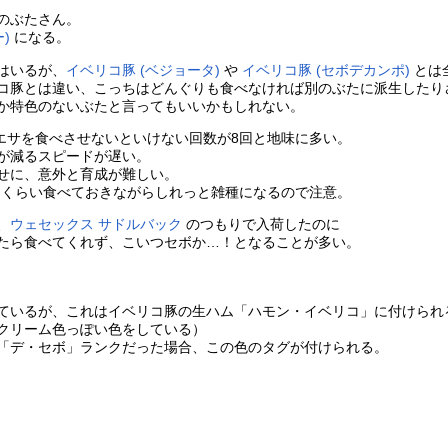
のぶたさん。
)
になる。
はいるが、
イベリコ豚 (ベジョータ)
や
イベリコ豚 (セボデカンポ)
とは
コ豚とは違い、こっちはどんぐりも食べなければ別のぶたに派生したり
か特色のないぶたと言ってもいいかもしれない。
、エサを食べさせないといけない回数が8回と地味に多い。
が減るスピードが遅い。
せに、意外と育成が難しい。
7回くらい食べておきながらしれっと雑種になるので注意。
、
ウェセックス サドルバック
のつもりで入荷したのに
たら食べてくれず、こいつセボか…！となることが多い。
ているが、これはイベリコ豚の生ハム「ハモン・イベリコ」に付けられ
クリーム色っぽい色をしている）
「デ・セボ」ランクだった場合、この色のタグが付けられる。