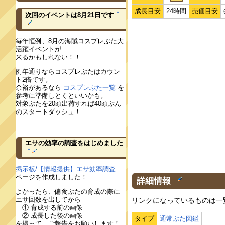
成長目安
24時間
売価目安
†
次回のイベントは8月21日です
毎年恒例、8月の海賊コスプレぶた大
活躍イベントが…
来るかもしれない！！
例年通りならコスプレぶたはカウン
ト2倍です。
余裕があるなら
コスプレぶた一覧
を
参考に準備しとくといいかも。
対象ぶたを20頭出荷すれば40頭ぶん
のスタートダッシュ！
エサの効率の調査をはじめました
†
掲示板/【情報提供】エサ効率調査
ページを作成しました！
詳細情報
†
よかったら、偏食ぶたの育成の際に
エサ回数を出してから
リンクになっているものは一
① 育成する前の画像
② 成長した後の画像
タイプ
通常ぶた図鑑
を撮って、ご報告をお願いします！