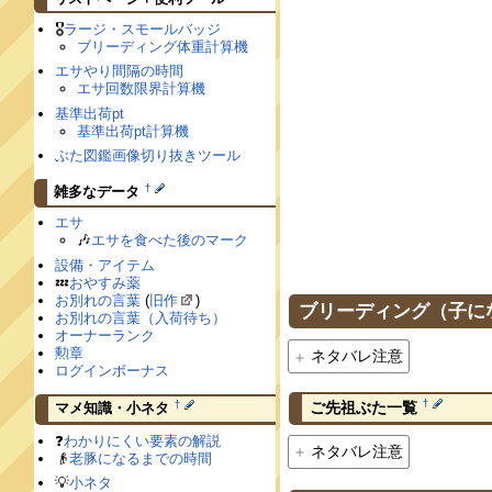
🎖
ラージ・スモールバッジ
ブリーディング体重計算機
エサやり間隔の時間
エサ回数限界計算機
基準出荷pt
基準出荷pt計算機
ぶた図鑑画像切り抜きツール
†
雑多なデータ
エサ
🎶
エサを食べた後のマーク
設備・アイテム
💤
おやすみ薬
お別れの言葉
(
旧作
)
ブリーディング（子に
お別れの言葉（入荷待ち）
オーナーランク
勲章
ネタバレ注意
ログインボーナス
†
ご先祖ぶた一覧
†
マメ知識・小ネタ
❓
わかりにくい要素の解説
ネタバレ注意
👴
老豚になるまでの時間
💡
小ネタ