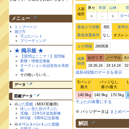
豚セ
草原
山林
入荷
場所
ヨー
○
‐
○
†
メニュー
トップページ
最低エサ回数
8回
基準出
遊び方
最低体重条件
なし
オスレン
子ぶたハント
ブリーディング
エサ間隔
2時間系
★ 掲示板 ★
【質問はここで！】質問板
おがくず
ノーマル
わ
成豚
新種！情報交換板
時間
オークション出品告知＆依頼
19:26:24
24:14:24
32
板
成長4段階のデータを表示
その他いろいろ…
Sバッジ
バッジなし
†
データ
最大
最小/最大
140.8kg
140.9kg
170.5kg
1
†
図鑑データ
子ぶたの体重にする
🐽
ぶた図鑑
（MIX/3D兼用）
珍しい見た目の子ぶた
※ バッジデータは
まとめペ
3D版：21年5月追加新種
MIX版：5周年記念新種
解説
†
🐽
イベントハント
ぶた図鑑
月限定ぶた