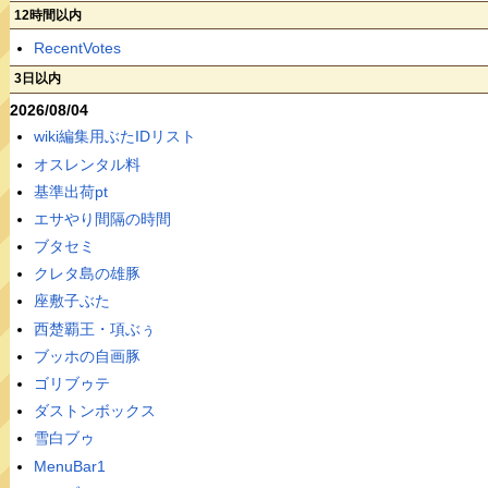
12時間以内
RecentVotes
3日以内
2026/08/04
wiki編集用ぶたIDリスト
オスレンタル料
基準出荷pt
エサやり間隔の時間
ブタセミ
クレタ島の雄豚
座敷子ぶた
西楚覇王・項ぶぅ
ブッホの自画豚
ゴリブゥテ
ダストンボックス
雪白ブゥ
MenuBar1