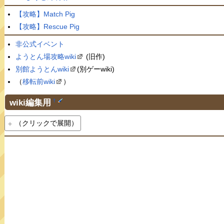
【攻略】Match Pig
【攻略】Rescue Pig
非公式イベント
ようとん場攻略wiki
(旧作)
別館ようとんwiki
(別ゲーwiki)
（
移転前wiki
）
wiki編集用
†
（クリックで展開）