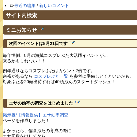
✏️
最近の編集
/
新しいコメント
サイト内検索
ミニお知らせ
†
†
次回のイベントは8月21日です
毎年恒例、8月の海賊コスプレぶた大活躍イベントが…
来るかもしれない！！
例年通りならコスプレぶたはカウント2倍です。
余裕があるなら
コスプレぶた一覧
を参考に準備しとくといいかも。
対象ぶたを20頭出荷すれば40頭ぶんのスタートダッシュ！
†
エサの効率の調査をはじめました
掲示板/【情報提供】エサ効率調査
ページを作成しました！
よかったら、偏食ぶたの育成の際に
エサ回数を出してから