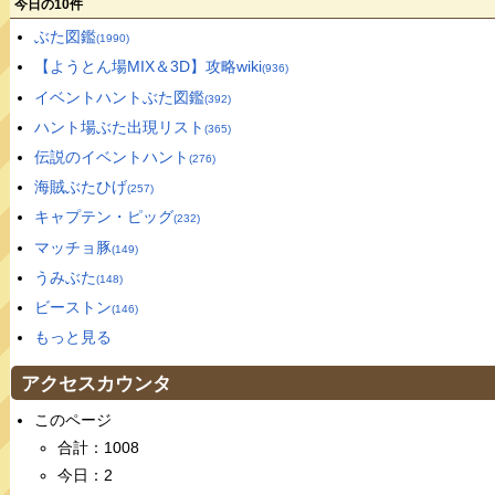
今日の10件
ぶた図鑑
(1990)
【ようとん場MIX＆3D】攻略wiki
(936)
イベントハントぶた図鑑
(392)
ハント場ぶた出現リスト
(365)
伝説のイベントハント
(276)
海賊ぶたひげ
(257)
キャプテン・ピッグ
(232)
マッチョ豚
(149)
うみぶた
(148)
ビーストン
(146)
もっと見る
アクセスカウンタ
このページ
合計：1008
今日：2