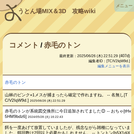
メニュー
うとん場MIX＆3D
攻略wiki
コメント
/
赤毛のトン
(407d)
最終更新：2025/06/26 (木) 22:51:29
編集者ID：[TC/V2IqW9d.]
編集メニューを表示
赤毛のトン
山林のピンク⭐︎1メスが捕まったら確定で作れますね。 -- 名無し[T
C/V2IqW9d.]
2025/06/26 (木) 22:51:29
赤毛のトンが系統図交換所に今日追加されてました😊 -- おちゃ[tHx
5HM9bdz6]
2024/05/28 (火) 16:22:43
餌を一度あげて放置していましたが、残念ながら雑種になっていま
した。餌回数は2回以上必要かもしれません。 -- トントン[h5X1djX