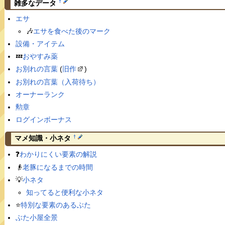
†
雑多なデータ
エサ
🎶
エサを食べた後のマーク
設備・アイテム
💤
おやすみ薬
お別れの言葉
(
旧作
)
お別れの言葉（入荷待ち）
オーナーランク
勲章
ログインボーナス
†
マメ知識・小ネタ
❓
わかりにくい要素の解説
👴
老豚になるまでの時間
💡
小ネタ
知ってると便利な小ネタ
⭐️
特別な要素のあるぶた
ぶた小屋全景