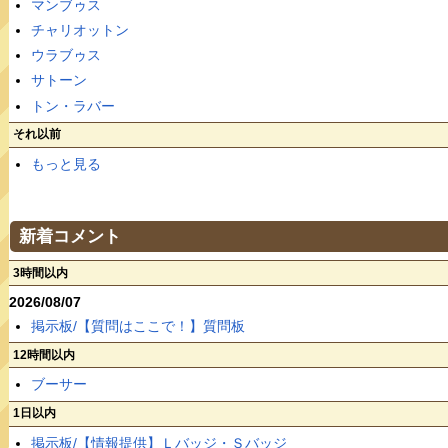
マンブゥス
チャリオットン
ウラブゥス
サトーン
トン・ラバー
それ以前
もっと見る
新着コメント
3時間以内
2026/08/07
掲示板/【質問はここで！】質問板
12時間以内
ブーサー
1日以内
掲示板/【情報提供】Ｌバッジ・Ｓバッジ