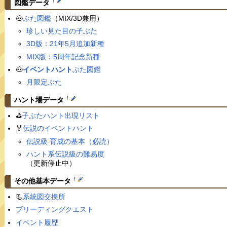
†
図鑑データ
🐽
ぶた図鑑
（MIX/3D兼用）
珍しい見た目の子ぶた
3D版：21年5月追加新種
MIX版：5周年記念新種
🐽
イベントハント
ぶた図鑑
月限定ぶた
†
ハント場データ
⛳️
子ぶたハント出現リスト
🏅
伝説のイベントハント
伝説級 育成の基本（必読）
ハント系伝説級の難易度
（更新停止中）
†
その他基本データ
📃
系統図交換所
ブリーディングクエスト
イベント履歴