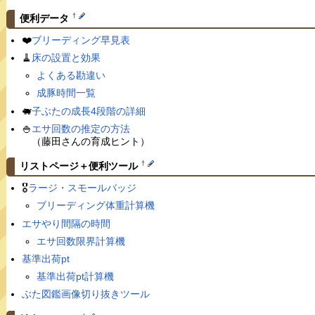
†
便利データ
❤️
ブリーディング早見表
🧹
床の設置と効果
よくある勘違い
成豚時間一覧
🐖
子ぶたの成長4段階の詳細
🍚
エサ回数の推定の方法
（藤田さんの育成ヒント）
†
リストページ＋便利ツール
🎖
ラージ・スモールバッジ
ブリーディング体重計算機
エサやり間隔の時間
エサ回数限界計算機
基準出荷pt
基準出荷pt計算機
ぶた図鑑画像切り抜きツール