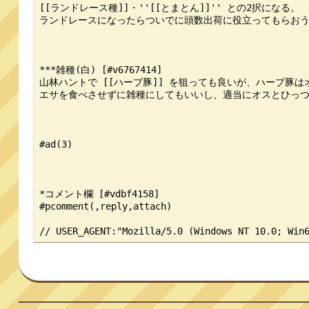
[[ランドレース種]]・''[[とまとん]]'' との2択になる。

ランドレースになったらついでに頭数出荷に役立ってもらおう
***雑種(白) [#v6767414]

山林ハントで [[ハーブ豚]] を狙っても良いが、ハーブ豚は
エサを食べさせずに雑種にしてもいいし、適当にオスとひっつ
#ad(3)

*コメント欄 [#vdbf4158]

#pcomment(,reply,attach)
