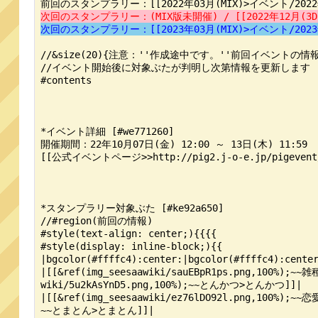
次回のスタンプラリー：(MIX版未開催) / [[2022年12月(3D
次回のスタンプラリー：[[2023年03月(MIX)>イベント/2023年0
//&size(20){注意：''作成途中です。''前回イベントの情
//イベント開始後に対象ぶたが判明し次第情報を更新します

#contents

*イベント詳細 [#we771260]

開催期間：22年10月07日(金) 12:00 ～ 13日(木) 11:59

[[公式イベントページ>>http://pig2.j-o-e.jp/pigevent/2
*スタンプラリー対象ぶた [#ke92a650]

//#region(前回の情報)

#style(text-align: center;){{{{

#style(display: inline-block;){{

|bgcolor(#ffffc4):center:|bgcolor(#ffffc4):center
|[[&ref(img_seesaawiki/sauEBpR1ps.png,100%);~
wiki/5u2kAsYnD5.png,100%);~~とんかつ>とんかつ]]|

|[[&ref(img_seesaawiki/ez76lDO92l.png,100%);
~~とまとん>とまとん]]|
