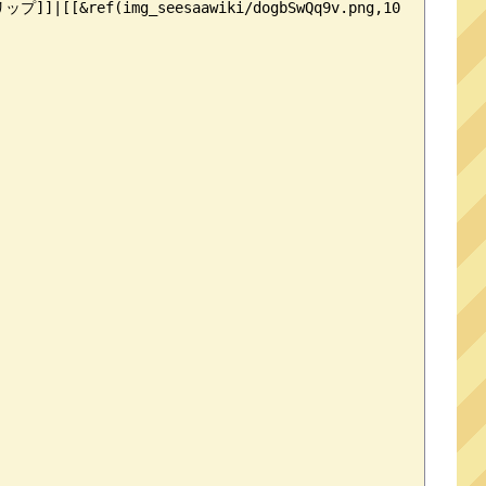
[&ref(img_seesaawiki/dogbSwQq9v.png,10