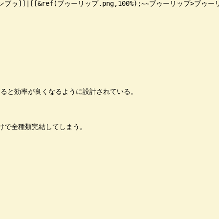
]]|[[&ref(ブゥーリップ.png,100%);~~ブゥーリップ>ブゥーリップ]]|[
ると効率が良くなるように設計されている。

けで全種類完結してしまう。
