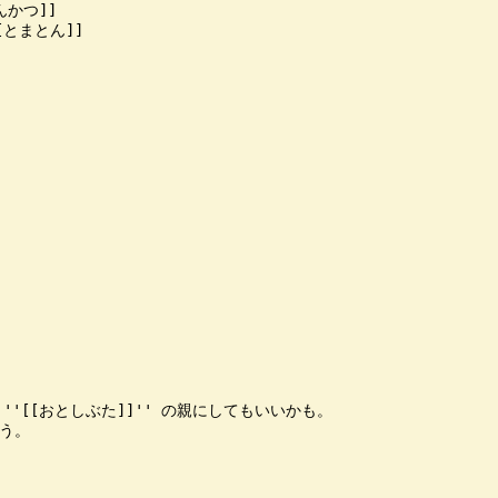
んかつ]]

[とまとん]]

''[[おとしぶた]]'' の親にしてもいいかも。

う。
