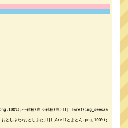
.png,100%);~~雑種(白)>雑種(白)]]|[[&ref(img_seesaa
00%);~~おとしぶた>おとしぶた]]|[[&ref(とまとん.png,100%);