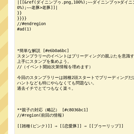
|[[&ref(ダイニンブゥ.png,100%);~~ダイニンブゥ>ダイニンブゥ
0%);~~老豚>老豚]]|

}}

}}}}

//#endregion

#ad(1)

*簡単な解説 [#e6b0a6bc]

スタンプラリーのイベントはブリーディングの親ぶたを意識す
上手にスタンプを集めよう。

//（イベント開始次第情報を埋めます）

今回のスタンプラリーは雑種2頭スタートでブリーディングだ
ハントなども特にやらなくても問題ない。

過去イチでとてつもなく楽々。

**親子の対応（略記） [#c8036bc1]

//#region(前回の情報)

[[雑種(ピンク)]] ⇒ [[恋愛豚]] ⇒ [[ブゥーリップ]]
