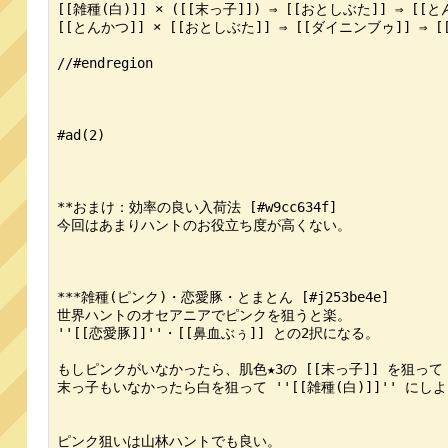
[[雑種(白)]] × ([[末っ子]]) ⇒ [[おとしぶた]] ⇒ [[と
[[とんかつ]] × [[おとしぶた]] ⇒ [[ダイニンブゥ]] ⇒ [
//#endregion

#ad(2)

**おまけ：効率の良い入荷法 [#w9cc634f]

今回はあまりハントのお役立ち度が高くない。

***雑種(ピンク)・恋愛豚・とまとん [#j253be4e]

世界ハントのオセアニアでピンクを狙うと楽。

''[[恋愛豚]]''・[[鼻血ぶぅ]] との2択になる。

もしピンクがいなかったら、肌色★3の [[末っ子]] を狙って 
末っ子もいなかったら白を狙って ''[[雑種(白)]]'' にしよ
ピンク狙いは山林ハントでも良い。
