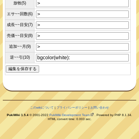
放牧(5)
エサ~~回数(6)
成長~~目安(7)
売価~~目安(8)
追加~~月(9)
逆~~引(10)
このwikiについて
|
プライバシーポリシー
|
お問い合わせ
PukiWiki 1.5.4
© 2001-2022
PukiWiki Development Team
. Powered by PHP 8.1.34.
HTML convert time: 0.003 sec.