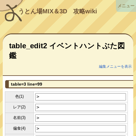
メニュー
うとん場MIX＆3D
攻略wiki
table_edit2 イベントハントぶた図
鑑
編集メニューを表示
table=3 line=99
色(1)
レア(2)
名前(3)
偏食(4)